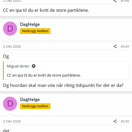
2 Okt 2020
#148
r
CC en ipa til du er kvitt de store partiklene.
:
DagHelge
D
Norbrygg-medlem
2 Okt 2020
#149
Og
Miguel skrev:
CC en ipa til du er kvitt de store partiklene.
Og hvordan skal man vite når riktig tidspunkt for der er da?
DagHelge
D
Norbrygg-medlem
2 Okt 2020
#150
det