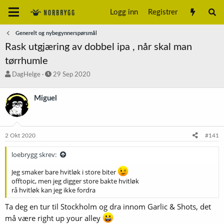
Logg inn
Registrer
Generelt og nybegynnerspørsmål
Rask utgjæring av dobbel ipa , når skal man
tørrhumle
T
S
DagHelge
29 Sep 2020
r
t
å
a
Miguel
d
r
s
t
t
d
a
a
2 Okt 2020
#141
r
t
t
o
loebrygg skrev:
e
r
Jeg smaker bare hvitløk i store biter
offtopic, men jeg digger store bakte hvitløk
rå hvitløk kan jeg ikke fordra
Ta deg en tur til Stockholm og dra innom Garlic & Shots, det
må være right up your alley