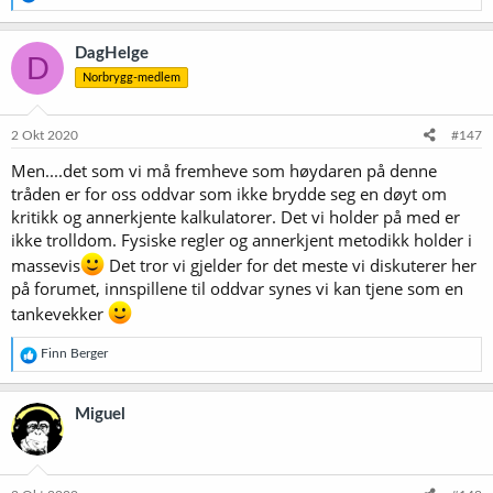
e
a
k
DagHelge
D
s
Norbrygg-medlem
j
o
n
e
2 Okt 2020
#147
r
Men....det som vi må fremheve som høydaren på denne
:
tråden er for oss oddvar som ikke brydde seg en døyt om
kritikk og annerkjente kalkulatorer. Det vi holder på med er
ikke trolldom. Fysiske regler og annerkjent metodikk holder i
massevis
Det tror vi gjelder for det meste vi diskuterer her
på forumet, innspillene til oddvar synes vi kan tjene som en
tankevekker
R
Finn Berger
e
a
k
Miguel
s
j
o
n
e