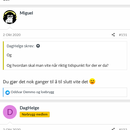
Miguel
2 Okt 2020
#151
DagHelge skrev:
Og
Og hvordan skal man vite når riktig tidspunkt for der er da?
Du gjør det nok ganger til å til slutt vite det
R
Oddvar Demmo
og
loebrygg
e
a
k
DagHelge
D
s
Norbrygg-medlem
j
o
n
e
2 Okt 2020
#152