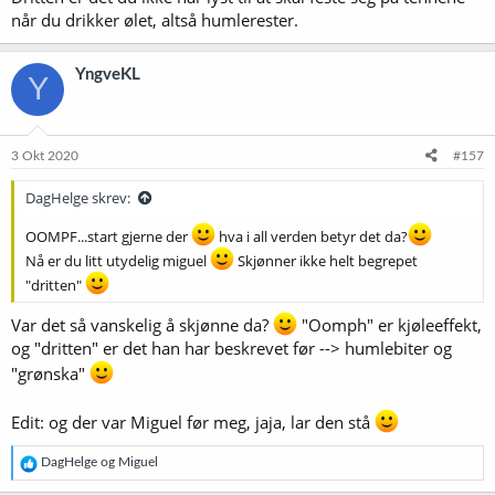
når du drikker ølet, altså humlerester.
YngveKL
Y
3 Okt 2020
#157
DagHelge skrev:
OOMPF...start gjerne der
hva i all verden betyr det da?
Nå er du litt utydelig miguel
Skjønner ikke helt begrepet
"dritten"
Var det så vanskelig å skjønne da?
"Oomph" er kjøleeffekt,
og "dritten" er det han har beskrevet før --> humlebiter og
"grønska"
Edit: og der var Miguel før meg, jaja, lar den stå
R
DagHelge
og
Miguel
e