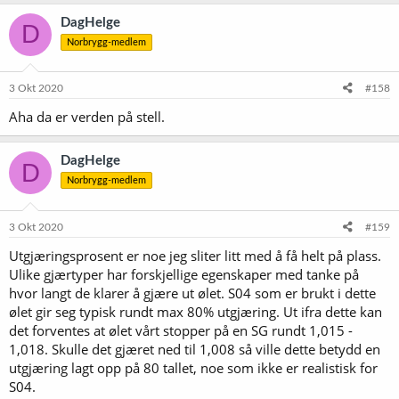
a
k
DagHelge
D
s
Norbrygg-medlem
j
o
n
e
3 Okt 2020
#158
r
Aha da er verden på stell.
:
DagHelge
D
Norbrygg-medlem
3 Okt 2020
#159
Utgjæringsprosent er noe jeg sliter litt med å få helt på plass.
Ulike gjærtyper har forskjellige egenskaper med tanke på
hvor langt de klarer å gjære ut ølet. S04 som er brukt i dette
ølet gir seg typisk rundt max 80% utgjæring. Ut ifra dette kan
det forventes at ølet vårt stopper på en SG rundt 1,015 -
1,018. Skulle det gjæret ned til 1,008 så ville dette betydd en
utgjæring lagt opp på 80 tallet, noe som ikke er realistisk for
S04.