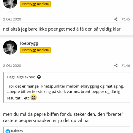
Norbrygg-medlem
2 Okt 2020
#145
nei altså jeg bare ikke poenget med å få den så veldig klar
loebrygg
Norbrygg-medlem
2 Okt 2020
#146
DagHelge skrev:
Tror det er mange likhetspunkter mellom ølbrygging og matlaging.
...pepre biffen før steking på sterk varme.. brent pepper og dårlig
resultat... etc
men du må da pepre biffen før du steker den, den "brente"
røstete peppersmauken er jo det du vil ha
R
Kalvatn