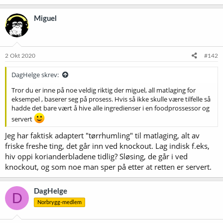
Miguel
2 Okt 2020
#142
DagHelge skrev:
Tror du er inne på noe veldig riktig der miguel, all matlaging for
eksempel , baserer seg på prosess. Hvis så ikke skulle være tilfelle så
hadde det bare vært å hive alle ingredienser i en foodprossessor og
servert
Jeg har faktisk adaptert "tørrhumling" til matlaging, alt av
friske freshe ting, det går inn ved knockout. Lag indisk f.eks,
hiv oppi korianderbladene tidlig? Sløsing, de går i ved
knockout, og som noe man sper på etter at retten er servert.
DagHelge
D
Norbrygg-medlem