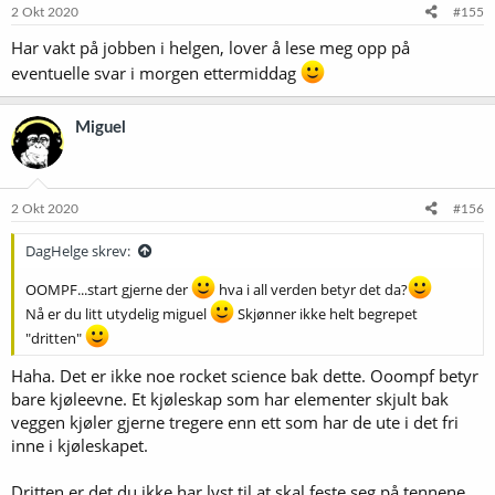
2 Okt 2020
#155
Har vakt på jobben i helgen, lover å lese meg opp på
eventuelle svar i morgen ettermiddag
Miguel
2 Okt 2020
#156
DagHelge skrev:
OOMPF...start gjerne der
hva i all verden betyr det da?
Nå er du litt utydelig miguel
Skjønner ikke helt begrepet
"dritten"
Haha. Det er ikke noe rocket science bak dette. Ooompf betyr
bare kjøleevne. Et kjøleskap som har elementer skjult bak
veggen kjøler gjerne tregere enn ett som har de ute i det fri
inne i kjøleskapet.
Dritten er det du ikke har lyst til at skal feste seg på tennene