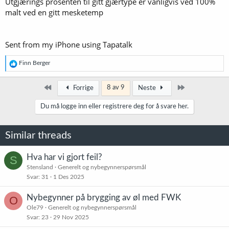
Utgjærings prosenten til gitt gjærtype er vanligvis ved 100%
malt ved en gitt mesketemp
Sent from my iPhone using Tapatalk
R
Finn Berger
e
a
k
Først
Siste
8 av 9
Forrige
Neste
s
j
Du må logge inn eller registrere deg for å svare her.
o
n
e
Similar threads
r
:
Hva har vi gjort feil?
S
Stensland
Generelt og nybegynnerspørsmål
Svar
31
1 Des 2025
Nybegynner på brygging av øl med FWK
O
Ole79
Generelt og nybegynnerspørsmål
Svar
23
29 Nov 2025