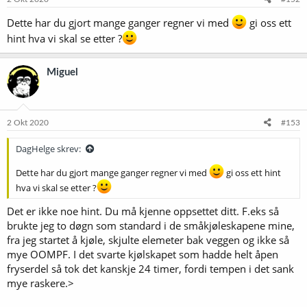
r
:
Dette har du gjort mange ganger regner vi med
gi oss ett
hint hva vi skal se etter ?
Miguel
2 Okt 2020
#153
DagHelge skrev:
Dette har du gjort mange ganger regner vi med
gi oss ett hint
hva vi skal se etter ?
Det er ikke noe hint. Du må kjenne oppsettet ditt. F.eks så
brukte jeg to døgn som standard i de småkjøleskapene mine,
fra jeg startet å kjøle, skjulte elemeter bak veggen og ikke så
mye OOMPF. I det svarte kjølskapet som hadde helt åpen
fryserdel så tok det kanskje 24 timer, fordi tempen i det sank
mye raskere.>