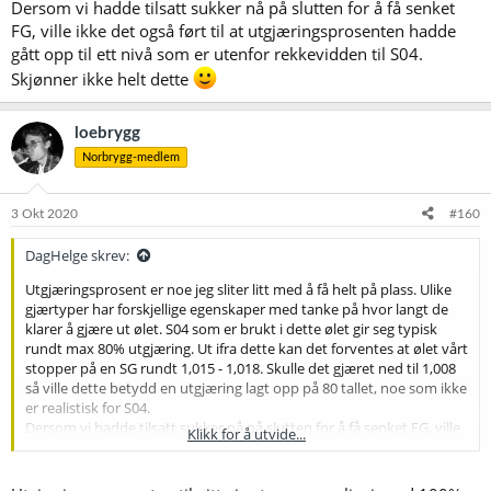
Dersom vi hadde tilsatt sukker nå på slutten for å få senket
FG, ville ikke det også ført til at utgjæringsprosenten hadde
gått opp til ett nivå som er utenfor rekkevidden til S04.
Skjønner ikke helt dette
loebrygg
Norbrygg-medlem
3 Okt 2020
#160
DagHelge skrev:
Utgjæringsprosent er noe jeg sliter litt med å få helt på plass. Ulike
gjærtyper har forskjellige egenskaper med tanke på hvor langt de
klarer å gjære ut ølet. S04 som er brukt i dette ølet gir seg typisk
rundt max 80% utgjæring. Ut ifra dette kan det forventes at ølet vårt
stopper på en SG rundt 1,015 - 1,018. Skulle det gjæret ned til 1,008
så ville dette betydd en utgjæring lagt opp på 80 tallet, noe som ikke
er realistisk for S04.
Dersom vi hadde tilsatt sukker nå på slutten for å få senket FG, ville
Klikk for å utvide...
ikke det også ført til at utgjæringsprosenten hadde gått opp til ett
nivå som er utenfor rekkevidden til S04. Skjønner ikke helt dette