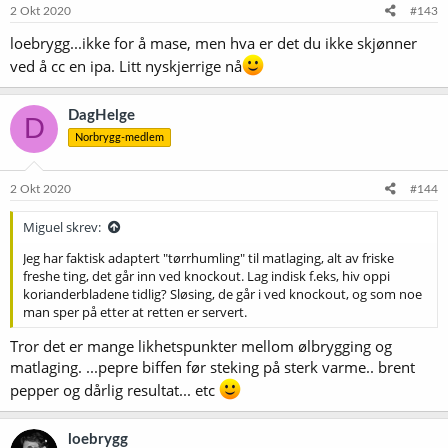
2 Okt 2020
#143
loebrygg...ikke for å mase, men hva er det du ikke skjønner
ved å cc en ipa. Litt nyskjerrige nå
DagHelge
D
Norbrygg-medlem
2 Okt 2020
#144
Miguel skrev:
Jeg har faktisk adaptert "tørrhumling" til matlaging, alt av friske
freshe ting, det går inn ved knockout. Lag indisk f.eks, hiv oppi
korianderbladene tidlig? Sløsing, de går i ved knockout, og som noe
man sper på etter at retten er servert.
Tror det er mange likhetspunkter mellom ølbrygging og
matlaging. ...pepre biffen før steking på sterk varme.. brent
pepper og dårlig resultat... etc
loebrygg