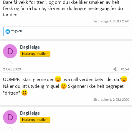
Bare få vekk "dritten", og om du ikke liker smaken av helt
fersk og fin rå humle, så venter du lengre neste gang før du
tar den.
Sist redigert:
2 Okt 2020
R
YngveKL
e
a
k
DagHelge
D
s
Norbrygg-medlem
j
o
n
e
2 Okt 2020
#154
r
:
OOMPF...start gjerne der
hva i all verden betyr det da?
Nå er du litt utydelig miguel
Skjønner ikke helt begrepet
"dritten"
Sist redigert:
2 Okt 2020
DagHelge
D
Norbrygg-medlem