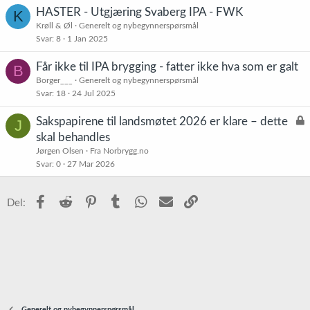
HASTER - Utgjæring Svaberg IPA - FWK
K
Krøll & Øl
Generelt og nybegynnerspørsmål
Svar
8
1 Jan 2025
Får ikke til IPA brygging - fatter ikke hva som er galt
B
Borger___
Generelt og nybegynnerspørsmål
Svar
18
24 Jul 2025
L
Sakspapirene til landsmøtet 2026 er klare – dette
J
å
skal behandles
s
Jørgen Olsen
Fra Norbrygg.no
t
Svar
0
27 Mar 2026
Facebook
Reddit
Pinterest
Tumblr
WhatsApp
E-post
Link
Del:
Generelt og nybegynnerspørsmål