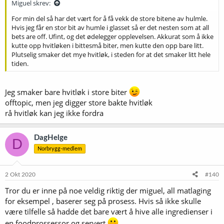
Miguel skrev:
For min del så har det vært for å få vekk de store bitene av hulmle.
Hvis jeg får en stor bit av humle i glasset så er det nesten som at all
bets are off. Ufint, og det ødelegger opplevelsen. Akkurat som å ikke
kutte opp hvitløken i bittesmå biter, men kutte den opp bare litt.
Plutselig smaker det mye hvitløk, i steden for at det smaker litt hele
tiden.
Jeg smaker bare hvitløk i store biter
offtopic, men jeg digger store bakte hvitløk
rå hvitløk kan jeg ikke fordra
DagHelge
D
Norbrygg-medlem
2 Okt 2020
#140
Tror du er inne på noe veldig riktig der miguel, all matlaging
for eksempel , baserer seg på prosess. Hvis så ikke skulle
være tilfelle så hadde det bare vært å hive alle ingredienser i
en foodprossessor og servert