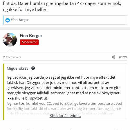
fint da. Da er humla i gjæringsbøtta i 4-5 dager som er nok,
og ikke for mye heller.
R
Finn Berger
e
a
k
Finn Berger
s
Moderator
j
o
n
e
2 Okt 2020
#129
r
:
Miguel skrev:
Jeg vet ikke, jeg burde jo sagt at jeg ikke vet hvor mye effekt det
faktisk har. Oksygenet er jo der, men noe vil bli burpet ut av
gjærlåsen, jeg vil tro at det minimerer kontakttiden mellom en gitt
mengde oksygen iallefall, sammenlignet med at noe av oksygenet
ikke skulle bli spyttet ut.
Jeg har tørrhumlet ved CC, ved forskjellige lavere temperaturer, ved
forskjellig kontakt-tid etc, variabler av tid og temperatur, og jeg har
aldri fått noe bra resultat ved å tørrhumle når ølet er kaldt i en
Klikk for å utvide...
APA/IPA. Det går mye mye saktere for en effekt som jeg selv har
målt på tunga, altså kun sensorisk.
Men jeg har øket til 22C maks, iom at jeg har gjæret linjært fra 16 til