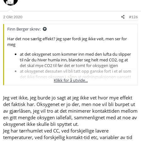
2 Okt 2020
#126
Finn Berger skrev:
Har det noe særlig effekt? Jeg spør fordi jeg ikke veit, men ser for
meg
at det oksygenet som kommer inn med den lufta du slipper
til når du hiver humla inn, blander seg helt med CO2, og at
det skal mye CO2 til før det er tomt for oksygen igjen
at oksygenet dessuten vil bli tatt opp ganske fort i et øl som
det ikke finnes oksygen i, sånn at redningsaksjonen uansett
Klikk for å utvide...
kommer for seint
Dessuten er det visst ikke særlig bra med høyere temperaturer. Det
Jeg vet ikke, jeg burde jo sagt at jeg ikke vet hvor mye effekt
aller beste er å tørrhumle etter cc. Det er hva jeg har lest i det siste.
Og i alle fall helst ikke over 18 grader (men det har kanskje med hop
det faktisk har. Oksygenet er jo der, men noe vil bli burpet ut
creep å gjøre.)
av gjærlåsen, jeg vil tro at det minimerer kontakttiden mellom
en gitt mengde oksygen iallefall, sammenlignet med at noe av
oksygenet ikke skulle bli spyttet ut.
Jeg har tørrhumlet ved CC, ved forskjellige lavere
temperaturer, ved forskjellig kontakt-tid etc, variabler av tid