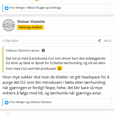
R
Finn Berger
,
Håkon Bugge
og
loebrygg
e
a
k
Steinar Huneide
s
Norbrygg-medlem
j
o
n
e
2 Okt 2020
#122
r
:
Oddvar Demmo skrev:
Det har jo med å produsere Co2 som driver bort den ødeleggende
O2 etter ay fatet er åpnet for å tilsette tørrhumling, og nå vet dere
hvor mye Co2 som blir produsert
Hvor mye sukker skal man da tilsette i et gitt headspace for å
purge det O2 som blir introdusert i bøtta etter tørrhumling
når gjæringen er ferdig? Nope, hehe, det blir bare så mye
enklere å følge med litt, og tørrhumle når gjæringa avtar.
R
Finn Berger
og
Oddvar Demmo
e
a