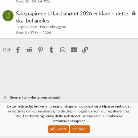
Svar
18
24 Jul 2025
L
Sakspapirene til landsmøtet 2026 er klare – dette
J
å
skal behandles
s
Jørgen Olsen
Fra Norbrygg.no
t
Svar
0
27 Mar 2026
Facebook
Reddit
Pinterest
Tumblr
WhatsApp
E-post
Link
Del:
Generelt og nybegynnerspørsmål
Dette nettstedet bruker informasjonskapsler (cookies) for å tilpasse innholdet,
Norbrygg-default
skreddersy din opplevelse og holde deg innlogget dersom du registrerer deg.
Ved å fortsette og bruke dette nettstedet, samtykker du i bruken av
Kontakt oss
Vilkår og regler
Personvernregler
Hjelp
Hjem
R
informasjonskapsler.
S
S
Godta
Lær mer...
®
Community platform by XenForo
© 2010-2023 XenForo Ltd.