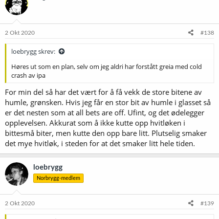
2 Okt 2020
#138
loebrygg skrev:
Høres ut som en plan, selv om jeg aldri har forstått greia med cold
crash av ipa
For min del så har det vært for å få vekk de store bitene av
humle, grønsken. Hvis jeg får en stor bit av humle i glasset så
er det nesten som at all bets are off. Ufint, og det ødelegger
opplevelsen. Akkurat som å ikke kutte opp hvitløken i
bittesmå biter, men kutte den opp bare litt. Plutselig smaker
det mye hvitløk, i steden for at det smaker litt hele tiden.
loebrygg
Norbrygg-medlem
2 Okt 2020
#139