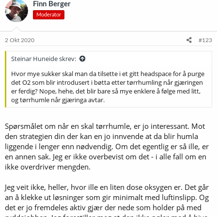
k
Finn Berger
s
Moderator
j
o
n
e
2 Okt 2020
#123
r
:
Steinar Huneide skrev:
Hvor mye sukker skal man da tilsette i et gitt headspace for å purge
det O2 som blir introdusert i bøtta etter tørrhumling når gjæringen
er ferdig? Nope, hehe, det blir bare så mye enklere å følge med litt,
og tørrhumle når gjæringa avtar.
Spørsmålet om når en skal tørrhumle, er jo interessant. Mot
den strategien din der kan en jo innvende at da blir humla
liggende i lenger enn nødvendig. Om det egentlig er så ille, er
en annen sak. Jeg er ikke overbevist om det - i alle fall om en
ikke overdriver mengden.
Jeg veit ikke, heller, hvor ille en liten dose oksygen er. Det går
an å klekke ut løsninger som gir minimalt med luftinslipp. Og
det er jo fremdeles aktiv gjær der nede som holder på med