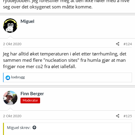
ryddejobben. Jeg forestiller meg at den ikke nøler med å hive
seg over det oksygenet som måtte komme.
Miguel
2 Okt 2020
#124
Jeg har alltid øket temperaturen i ølet etter tørrhumling, det
sammen med flere "nucleation sites" fra humla gjør at man
frigjør noe mer co2 fra ølet iallefall.
R
loebrygg
e
a
k
Finn Berger
s
Moderator
j
o
n
e
2 Okt 2020
#125
r
:
Miguel skrev: