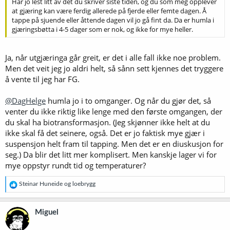
Har jo lest litt av det du skriver siste tiden, og du som meg opplever
at gjæring kan være ferdig allerede på fjerde eller femte dagen. Å
tappe på sjuende eller åttende dagen vil jo gå fint da. Da er humla i
gjæringsbøtta i 4-5 dager som er nok, og ikke for mye heller.
Ja, når utgjæringa går greit, er det i alle fall ikke noe problem.
Men det veit jeg jo aldri helt, så sånn sett kjennes det tryggere
å vente til jeg har FG.
@DagHelge
humla jo i to omganger. Og når du gjør det, så
venter du ikke riktig like lenge med den første omgangen, der
du skal ha biotransformasjon. (Jeg skjønner ikke helt at du
ikke skal få det seinere, også. Det er jo faktisk mye gjær i
suspensjon helt fram til tapping. Men det er en diuskusjon for
seg.) Da blir det litt mer komplisert. Men kanskje lager vi for
mye oppstyr rundt tid og temperaturer?
R
Steinar Huneide
og
loebrygg
e
a
k
Miguel
s
j