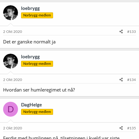
a
k
loebrygg
s
Norbrygg-medlem
j
o
n
e
2 Okt 2020
#133
r
Det er ganske normalt ja
:
loebrygg
Norbrygg-medlem
2 Okt 2020
#134
Hvordan ser humleregimet ut nå?
DagHelge
D
Norbrygg-medlem
2 Okt 2020
#135
Ferdig med humlingen nå, tilsetningen i kveld var siste