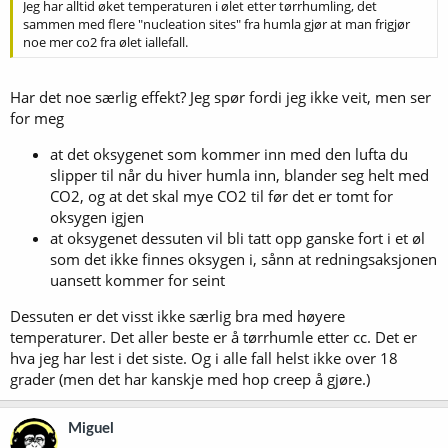
Jeg har alltid øket temperaturen i ølet etter tørrhumling, det
sammen med flere "nucleation sites" fra humla gjør at man frigjør
noe mer co2 fra ølet iallefall.
Har det noe særlig effekt? Jeg spør fordi jeg ikke veit, men ser
for meg
at det oksygenet som kommer inn med den lufta du
slipper til når du hiver humla inn, blander seg helt med
CO2, og at det skal mye CO2 til før det er tomt for
oksygen igjen
at oksygenet dessuten vil bli tatt opp ganske fort i et øl
som det ikke finnes oksygen i, sånn at redningsaksjonen
uansett kommer for seint
Dessuten er det visst ikke særlig bra med høyere
temperaturer. Det aller beste er å tørrhumle etter cc. Det er
hva jeg har lest i det siste. Og i alle fall helst ikke over 18
grader (men det har kanskje med hop creep å gjøre.)
Miguel