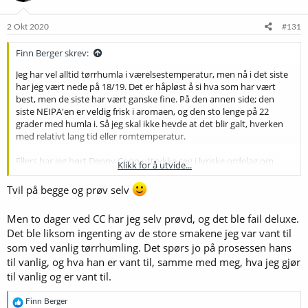
o
n
e
2 Okt 2020
#131
r
:
Finn Berger skrev:
Jeg har vel alltid tørrhumla i værelsestemperatur, men nå i det siste
har jeg vært nede på 18/19. Det er håpløst å si hva som har vært
best, men de siste har vært ganske fine. På den annen side; den
siste NEIPA'en er veldig frisk i aromaen, og den sto lenge på 22
grader med humla i. Så jeg skal ikke hevde at det blir galt, hverken
med relativt lang tid eller romtemperatur.
Ellers har jeg hørt Denny Conn uttrykke seg i lyriske ordelag om
Klikk for å utvide...
IPAer han har tørrhumla ved 2 grader i 2 dager. De går visst langt
utapå alt han har laga før. Så der har jeg et argument mot
Tvil på begge og prøv selv
enkeltstående anekdotiske bevis
. Hvem skal jeg stole på; deg
eller Denny?
Men to dager ved CC har jeg selv prøvd, og det ble fail deluxe.
Det ble liksom ingenting av de store smakene jeg var vant til
som ved vanlig tørrhumling. Det spørs jo på prosessen hans
til vanlig, og hva han er vant til, samme med meg, hva jeg gjør
til vanlig og er vant til.
R
Finn Berger