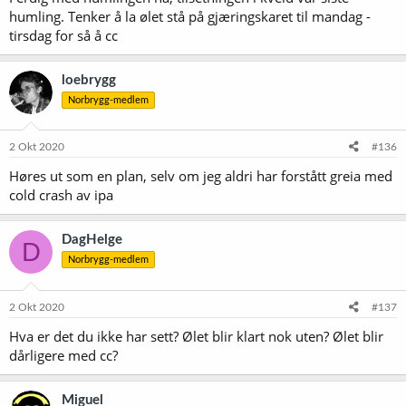
humling. Tenker å la ølet stå på gjæringskaret til mandag -
tirsdag for så å cc
loebrygg
Norbrygg-medlem
2 Okt 2020
#136
Høres ut som en plan, selv om jeg aldri har forstått greia med
cold crash av ipa
DagHelge
D
Norbrygg-medlem
2 Okt 2020
#137
Hva er det du ikke har sett? Ølet blir klart nok uten? Ølet blir
dårligere med cc?
Miguel