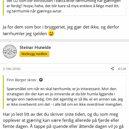
det O2 som blir introdusert i bøtta etter tørrhumling når gjæringen
er ferdig? Nope, hehe, det blir bare så mye enklere å følge med litt,
og tørrhumle når gjæringa avtar.
Ja for dem som bor i bryggeriet, jeg gjør det ikke, og derfor
tørrhumler jeg sjelden
Steinar Huneide
Norbrygg-medlem
2 Okt 2020
#128
Finn Berger skrev:
Spørsmålet om når en skal tørrhumle, er jo interessant. Mot den
strategien din der kan en jo innvende at da blir humla liggende i
lenger enn nødvendig. Om det egentlig er så ille, er en annen sak. Jeg
er ikke overbevist om det - i alle fall om en ikke overdriver mengden.
Har jo lest litt av det du skriver siste tiden, og du som meg
opplever at gjæring kan være ferdig allerede på fjerde eller
femte dagen. Å tappe på sjuende eller åttende dagen vil jo gå