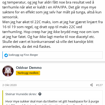
og temperatur, og jeg har aldri fått noe bra resultat ved å
tørrhumle når ølet er kaldt i en APA/IPA. Det går mye mye
saktere for en effekt som jeg selv har målt på tunga, altså kun
sensorisk.
Men jeg har øket til 22C maks, iom at jeg har gjæret linjært fra
16 til 19 som regel, og dratt opp til maks 22C ved
tørrhumling. Hop creep har jeg ikke brydd meg noe om iom
at jeg har fatet. Og har ikke lagt merke til noe diacetyl etc.
Skulle det vært et konkurranseøl så ville det kanskje blitt
annerledes, da det må flaskes.
R
loebrygg
og
Finn Berger
e
a
k
Oddvar Demmo
s
Norbrygg-medlem
j
o
n
e
2 Okt 2020
#127
r
:
Steinar Huneide skrev:
Hvor mye sukker skal man da tilsette i et gitt headspace for å purge