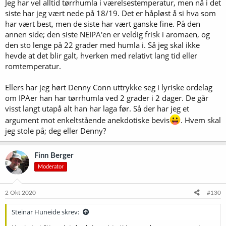
Jeg har vel alltid tørrhumla i værelsestemperatur, men nå i det
19 som regel, og dratt opp til maks 22C ved tørrhumling. Hop creep
siste har jeg vært nede på 18/19. Det er håpløst å si hva som
har jeg ikke brydd meg noe om iom at jeg har fatet. Og har ikke lagt
har vært best, men de siste har vært ganske fine. På den
merke til noe diacetyl etc. Skulle det vært et konkurranseøl så ville
annen side; den siste NEIPA'en er veldig frisk i aromaen, og
det kanskje blitt annerledes, da det må flaskes.
den sto lenge på 22 grader med humla i. Så jeg skal ikke
hevde at det blir galt, hverken med relativt lang tid eller
romtemperatur.
Ellers har jeg hørt Denny Conn uttrykke seg i lyriske ordelag
om IPAer han har tørrhumla ved 2 grader i 2 dager. De går
visst langt utapå alt han har laga før. Så der har jeg et
argument mot enkeltstående anekdotiske bevis
. Hvem skal
jeg stole på; deg eller Denny?
Finn Berger
Moderator
2 Okt 2020
#130
Steinar Huneide skrev: