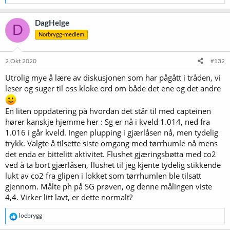
e
a
k
DagHelge
D
s
Norbrygg-medlem
j
o
n
e
2 Okt 2020
#132
r
Utrolig mye å lære av diskusjonen som har pågått i tråden, vi
:
leser og suger til oss kloke ord om både det ene og det andre
En liten oppdatering på hvordan det står til med capteinen
hører kanskje hjemme her : Sg er nå i kveld 1.014, ned fra
1.016 i går kveld. Ingen plupping i gjærlåsen nå, men tydelig
trykk. Valgte å tilsette siste omgang med tørrhumle nå mens
det enda er bittelitt aktivitet. Flushet gjæringsbøtta med co2
ved å ta bort gjærlåsen, flushet til jeg kjente tydelig stikkende
lukt av co2 fra glipen i lokket som tørrhumlen ble tilsatt
gjennom. Målte ph på SG prøven, og denne målingen viste
4,4. Virker litt lavt, er dette normalt?
R
loebrygg
e