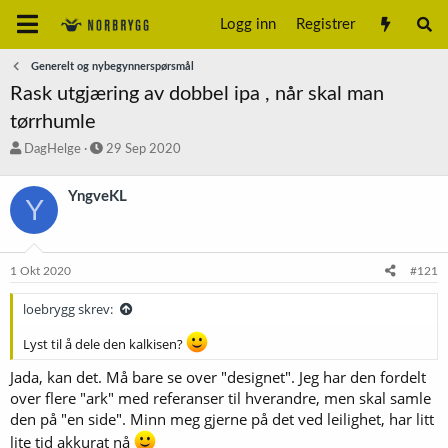
Logg inn
Registrer
Generelt og nybegynnerspørsmål
Rask utgjæring av dobbel ipa , når skal man
tørrhumle
T
S
DagHelge
29 Sep 2020
r
t
å
a
YngveKL
Y
d
r
s
t
t
d
a
a
1 Okt 2020
#121
r
t
t
o
loebrygg skrev:
e
r
Lyst til å dele den kalkisen?
Jada, kan det. Må bare se over "designet". Jeg har den fordelt
over flere "ark" med referanser til hverandre, men skal samle
den på "en side". Minn meg gjerne på det ved leilighet, har litt
lite tid akkurat nå