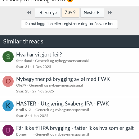
Først
Siste
7 av 9
Forrige
Neste
Du må logge inn eller registrere deg for å svare her.
Similar threads
Hva har vi gjort feil?
S
Stensland
Generelt og nybegynnerspørsmål
Svar
31
1 Des 2025
Nybegynner på brygging av øl med FWK
O
Ole79
Generelt og nybegynnerspørsmål
Svar
23
29 Nov 2025
HASTER - Utgjæring Svaberg IPA - FWK
K
Krøll & Øl
Generelt og nybegynnerspørsmål
Svar
8
1 Jan 2025
Får ikke til IPA brygging - fatter ikke hva som er galt
B
Borger___
Generelt og nybegynnerspørsmål