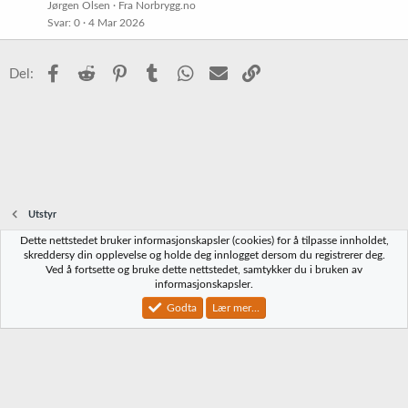
s
Jørgen Olsen
Fra Norbrygg.no
t
Svar
0
4 Mar 2026
Facebook
Reddit
Pinterest
Tumblr
WhatsApp
E-post
Link
Del:
Utstyr
Dette nettstedet bruker informasjonskapsler (cookies) for å tilpasse innholdet,
Norbrygg-default
skreddersy din opplevelse og holde deg innlogget dersom du registrerer deg.
Ved å fortsette og bruke dette nettstedet, samtykker du i bruken av
Kontakt oss
Vilkår og regler
Personvernregler
Hjelp
Hjem
R
informasjonskapsler.
S
S
Godta
Lær mer...
®
Community platform by XenForo
© 2010-2023 XenForo Ltd.