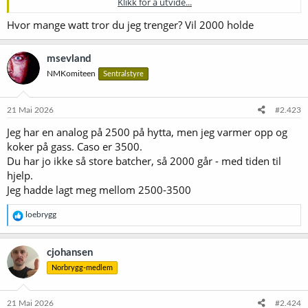
Klikk for å utvide...
brukte ting i hele Norge!
www.finn.no
Hvor mange watt tror du jeg trenger? Vil 2000 holde
msevland
NMKomiteen
Sentralstyre
21 Mai 2026
#2.423
Jeg har en analog på 2500 på hytta, men jeg varmer opp og
koker på gass. Caso er 3500.
Du har jo ikke så store batcher, så 2000 går - med tiden til
hjelp.
Jeg hadde lagt meg mellom 2500-3500
R
loebrygg
e
a
k
cjohansen
s
Norbrygg-medlem
j
o
n
e
21 Mai 2026
#2.424