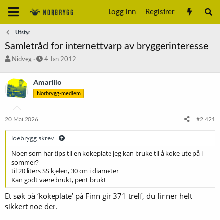
Logg inn
Registrer
Utstyr
Samletråd for internettvarp av bryggerinteresse
T
S
Nidveg
4 Jan 2012
r
t
å
a
Amarillo
d
r
Norbrygg-medlem
s
t
t
d
a
a
20 Mai 2026
#2.421
r
t
t
o
loebrygg skrev:
e
r
Noen som har tips til en kokeplate jeg kan bruke til å koke ute på i
sommer?
til 20 liters SS kjelen, 30 cm i diameter
Kan godt være brukt, pent brukt
Et søk på ‘kokeplate’ på Finn gir 371 treff, du finner helt
sikkert noe der.