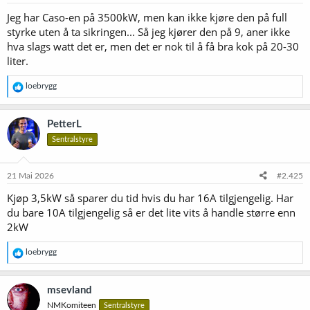
r
Jeg har Caso-en på 3500kW, men kan ikke kjøre den på full
:
styrke uten å ta sikringen... Så jeg kjører den på 9, aner ikke
hva slags watt det er, men det er nok til å få bra kok på 20-30
liter.
R
loebrygg
e
a
k
PetterL
s
Sentralstyre
j
o
n
e
21 Mai 2026
#2.425
r
Kjøp 3,5kW så sparer du tid hvis du har 16A tilgjengelig. Har
:
du bare 10A tilgjengelig så er det lite vits å handle større enn
2kW
R
loebrygg
e
a
k
msevland
s
NMKomiteen
Sentralstyre
j