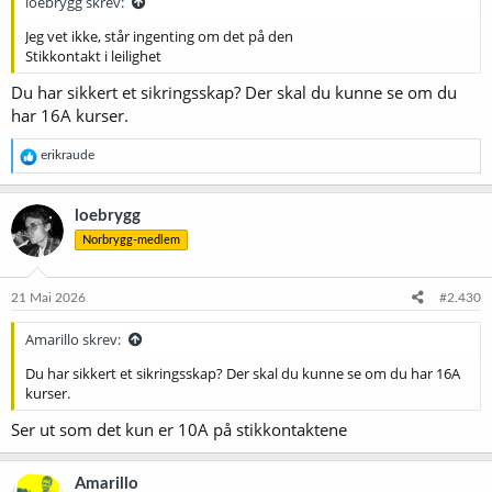
loebrygg skrev:
Jeg vet ikke, står ingenting om det på den
Stikkontakt i leilighet
Du har sikkert et sikringsskap? Der skal du kunne se om du
har 16A kurser.
R
erikraude
e
a
k
loebrygg
s
Norbrygg-medlem
j
o
n
e
21 Mai 2026
#2.430
r
:
Amarillo skrev:
Du har sikkert et sikringsskap? Der skal du kunne se om du har 16A
kurser.
Ser ut som det kun er 10A på stikkontaktene
Amarillo