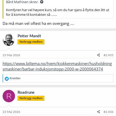
Bård Mathisen skrev:
Komfyren har vel høyere kurs, så om du har sjans å flytte den litt ut
for å komme til kontakten så …….
Da må man vel oftest ha en overgang ….
Petter Mandt
Norbrygg-medlem
23 Mai 2026
#2.435
https://www.biltema.no/hjem/kjokkenmaskiner/husholdning
smaskiner/barbar-induksjonstopp-2000-w-2000064374
R
Knerten
e
a
k
Roadrune
R
s
Norbrygg-medlem
j
o
n
e
23 Mai 2026
#2.436
r