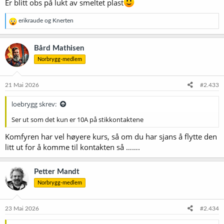
Er blitt obs på lukt av smeltet plast
R
erikraude
og
Knerten
e
a
k
Bård Mathisen
s
Norbrygg-medlem
j
o
n
e
21 Mai 2026
#2.433
r
:
loebrygg skrev:
Ser ut som det kun er 10A på stikkontaktene
Komfyren har vel høyere kurs, så om du har sjans å flytte den
litt ut for å komme til kontakten så …….
Petter Mandt
Norbrygg-medlem
23 Mai 2026
#2.434