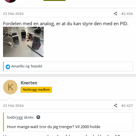
o
n
e
21 Mai 2026
#2.426
r
Fordelen med en analog, er at du kan styre den med en PID.
:
R
Amarillo
og
Terjedd
e
a
k
Knerten
K
s
Norbrygg-medlem
j
o
n
e
21 Mai 2026
#2.427
r
:
loebrygg skrev:
Hvor mange watt tror du jeg trenger? Vil 2000 holde