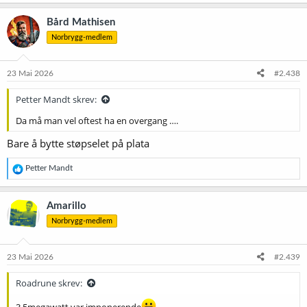
Bård Mathisen
Norbrygg-medlem
23 Mai 2026
#2.438
Petter Mandt skrev:
Da må man vel oftest ha en overgang ….
Bare å bytte støpselet på plata
R
Petter Mandt
e
a
k
Amarillo
s
Norbrygg-medlem
j
o
n
e
23 Mai 2026
#2.439
r
:
Roadrune skrev:
3,5megawatt var imponerende