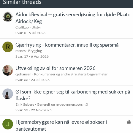
Similar threads
AirlockRevival — gratis serverløsning for døde Plaato
Airlock/Keg
CraftLab
Utstyr
Svar
0
5 Jul 2026
Gjærfrysing - kommentarer, innspill og spørsmål
R
rosnes
Brygging
Svar
17
6 Apr 2026
Utveksling av øl for sommeren 2026
cjohansen
Konkurranser og andre ølrelaterte begivenheter
Svar
66
23 Jul 2026
Øl som ikke egner seg til karbonering med sukker på
flaske?
Eirik Søberg
Generelt og nybegynnerspørsmål
Svar
53
22 Nov 2025
L
Hjemmebryggere kan nå levere ølbokser i
J
å
panteautomat