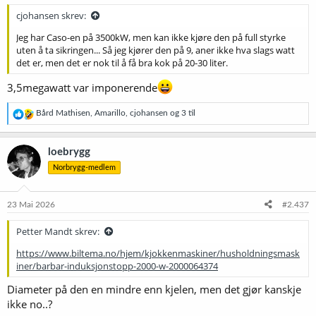
:
cjohansen skrev:
Jeg har Caso-en på 3500kW, men kan ikke kjøre den på full styrke
uten å ta sikringen... Så jeg kjører den på 9, aner ikke hva slags watt
det er, men det er nok til å få bra kok på 20-30 liter.
3,5megawatt var imponerende
R
Bård Mathisen
,
Amarillo
,
cjohansen
og 3 til
e
a
k
loebrygg
s
Norbrygg-medlem
j
o
n
e
23 Mai 2026
#2.437
r
:
Petter Mandt skrev:
https://www.biltema.no/hjem/kjokkenmaskiner/husholdningsmask
iner/barbar-induksjonstopp-2000-w-2000064374
Diameter på den en mindre enn kjelen, men det gjør kanskje
ikke no..?