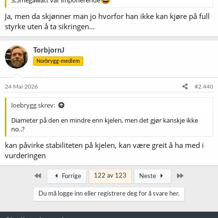
Ja, men da skjønner man jo hvorfor han ikke kan kjøre på full
styrke uten å ta sikringen…
TorbjornJ
Norbrygg-medlem
24 Mai 2026
#2.440
loebrygg skrev:
Diameter på den en mindre enn kjelen, men det gjør kanskje ikke
no..?
kan påvirke stabiliteten på kjelen, kan være greit å ha med i
vurderingen
Først
Siste
122 av 123
Forrige
Neste
Du må logge inn eller registrere deg for å svare her.