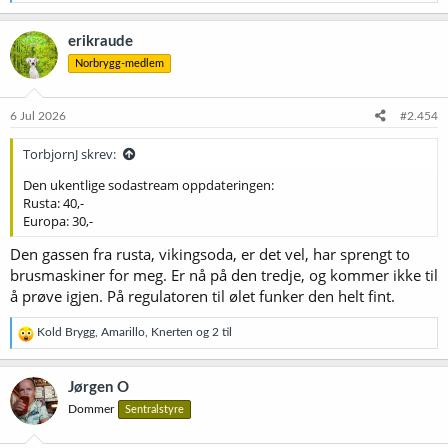
e
a
k
erikraude
s
Norbrygg-medlem
j
o
n
e
6 Jul 2026
#2.454
r
:
TorbjornJ skrev:
Den ukentlige sodastream oppdateringen:
Rusta: 40,-
Europa: 30,-
Den gassen fra rusta, vikingsoda, er det vel, har sprengt to
brusmaskiner for meg. Er nå på den tredje, og kommer ikke til
å prøve igjen. På regulatoren til ølet funker den helt fint.
R
Kold Brygg
,
Amarillo
,
Knerten
og 2 til
e
a
k
Jørgen O
s
Dommer
Sentralstyre
j
o
n