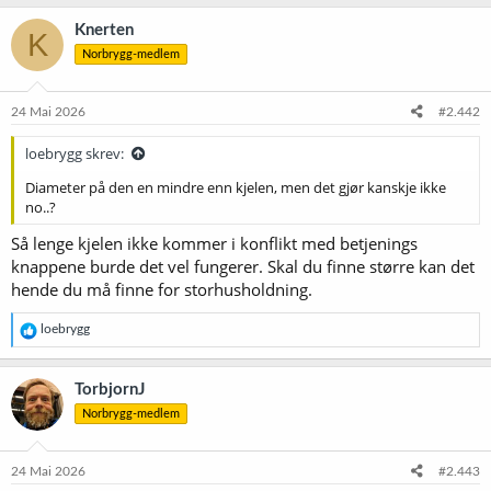
Knerten
K
Norbrygg-medlem
24 Mai 2026
#2.442
loebrygg skrev:
Diameter på den en mindre enn kjelen, men det gjør kanskje ikke
no..?
Så lenge kjelen ikke kommer i konflikt med betjenings
knappene burde det vel fungerer. Skal du finne større kan det
hende du må finne for storhusholdning.
R
loebrygg
e
a
k
TorbjornJ
s
Norbrygg-medlem
j
o
n
e
24 Mai 2026
#2.443
r