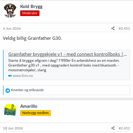
k
Kold Brygg
s
Moderator
j
o
n
e
6 Jun 2026
#2.451
r
Veldig billig Grainfather G30.
:
Grainfather bryggekjele v1 - med connect kontrollboks | FINN-torget
Starte å brygge allgrain i dag? 1’990kr En arbeidshest av en maskin.
Grainfather g30 v1 , med oppgradert kontroll boks med bluetooth. -
motstrømskjøler, slang
www.finn.no
R
Knerten
og
erikraude
e
a
k
Amarillo
s
Norbrygg-medlem
j
o
n
e
18 Jun 2026
#2.452
r