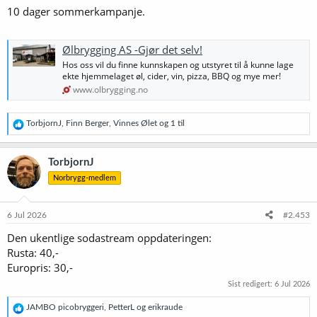
10 dager sommerkampanje.
:
Ølbrygging AS -Gjør det selv!
Hos oss vil du finne kunnskapen og utstyret til å kunne lage
ekte hjemmelaget øl, cider, vin, pizza, BBQ og mye mer!
www.olbrygging.no
R
TorbjornJ
,
Finn Berger
,
Vinnes Ølet
og 1 til
e
a
k
TorbjornJ
s
Norbrygg-medlem
j
o
n
e
6 Jul 2026
#2.453
r
Den ukentlige sodastream oppdateringen:
:
Rusta: 40,-
Europris: 30,-
Sist redigert:
6 Jul 2026
R
JAMBO picobryggeri
,
PetterL
og
erikraude