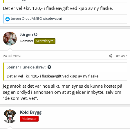
Det er vel +kr. 120,- i flaskeavgift ved kjøp av ny flaske.
R
Jørgen O
og
JAMBO picobryggeri
e
a
k
Jørgen O
s
Dommer
Sentralstyre
j
o
n
e
24 Jul 2026
#2.457
r
:
Steinar Huneide skrev:
Det er vel +kr. 120,- i flaskeavgift ved kjøp av ny flaske.
Jeg antok at det var noe slikt, men synes de kunne kostet på
seg en ordlyd i annonsen om at at gjelder innbytte, selv om
"de som vet, vet".
Kold Brygg
Moderator