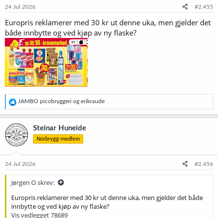
e
24 Jul 2026
#2.455
r
Europris reklamerer med 30 kr ut denne uka, men gjelder det
:
både innbytte og ved kjøp av ny flaske?
R
JAMBO picobryggeri
og
erikraude
e
a
k
Steinar Huneide
s
Norbrygg-medlem
j
o
n
e
24 Jul 2026
#2.456
r
:
Jørgen O skrev:
Europris reklamerer med 30 kr ut denne uka, men gjelder det både
innbytte og ved kjøp av ny flaske?
Vis vedlegget 78689