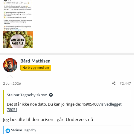
Bård Mathisen
Norbrygg-medlem
2 Jun 2026
#2.447
Steinar Tegneby skrev:
Det står ikke noe dato. Du kan jo ringe de: 46905400
Vis vedlegget
78051
Jeg bestilte til den prisen i går. Underveis nå
R
Steinar Tegneby