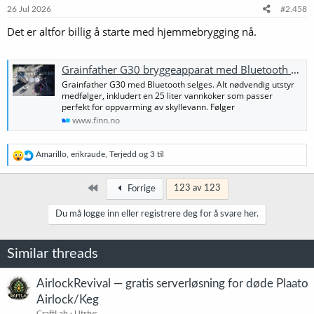
26 Jul 2026
#2.458
Det er altfor billig å starte med hjemmebrygging nå.
Grainfather G30 bryggeapparat med Bluetooth | FINN-torget
Grainfather G30 med Bluetooth selges. Alt nødvendig utstyr
medfølger, inkludert en 25 liter vannkoker som passer
perfekt for oppvarming av skyllevann. Følger
www.finn.no
R
Amarillo
,
erikraude
,
Terjedd
og 3 til
e
a
k
Først
123 av 123
Forrige
s
j
Du må logge inn eller registrere deg for å svare her.
o
n
e
Similar threads
r
:
AirlockRevival — gratis serverløsning for døde Plaato
Airlock/Keg
CraftLab
Utstyr