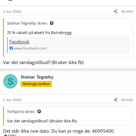
o
n
e
1 Jun 2026
#2.445
r
:
Steinar Tegneby skrev:
25 % rabatt på ølsett fra Borrebrygg:
Facebook
www.facebook.com
Var det søndagstilbud? (Bruker ikke fb)
Steinar Tegneby
S
Norbrygg-medlem
2 Jun 2026
#2.446
TorbjornJ skrev:
Var det søndagstilbud? (Bruker ikke fb)
Det står ikke noe dato. Du kan jo ringe de: 46905400