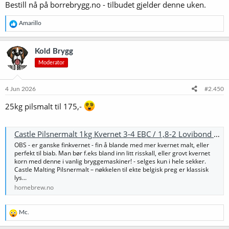
Bestill nå på borrebrygg.no - tilbudet gjelder denne uken.
R
Amarillo
e
a
k
Kold Brygg
s
Moderator
j
o
n
e
4 Jun 2026
#2.450
r
:
25kg pilsmalt til 175,-
Castle Pilsnermalt 1kg Kvernet 3-4 EBC / 1,8-2 Lovibond pilsmalt
OBS - er ganske finkvernet - fin å blande med mer kvernet malt, eller
perfekt til biab. Man bør f.eks bland inn litt risskall, eller grovt kvernet
korn med denne i vanlig bryggemaskiner! - selges kun i hele sekker.
Castle Malting Pilsnermalt – nøkkelen til ekte belgisk preg er klassisk
lys...
homebrew.no
R
Mc.
e
a