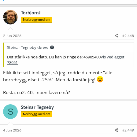
e
a
k
TorbjornJ
s
Norbrygg-medlem
j
o
n
e
2 Jun 2026
#2.448
r
:
Steinar Tegneby skrev:
Det står ikke noe dato. Du kan jo ringe de: 46905400
Vis vedlegget
78051
Fikk ikke sett innlegget, så jeg trodde du mente "alle
borrebrygg ølsett -25%". Men da forstår jeg!
Rusta, co2: 40,- noen lavere nå?
Steinar Tegneby
S
Norbrygg-medlem
4 Jun 2026
#2.449