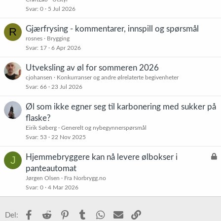
Svar
0
5 Jul 2026
Gjærfrysing - kommentarer, innspill og spørsmål
R
rosnes
Brygging
Svar
17
6 Apr 2026
Utveksling av øl for sommeren 2026
cjohansen
Konkurranser og andre ølrelaterte begivenheter
Svar
66
23 Jul 2026
Øl som ikke egner seg til karbonering med sukker på
flaske?
Eirik Søberg
Generelt og nybegynnerspørsmål
Svar
53
22 Nov 2025
L
Hjemmebryggere kan nå levere ølbokser i
J
å
panteautomat
s
Jørgen Olsen
Fra Norbrygg.no
t
Svar
0
4 Mar 2026
Facebook
Reddit
Pinterest
Tumblr
WhatsApp
E-post
Link
Del: