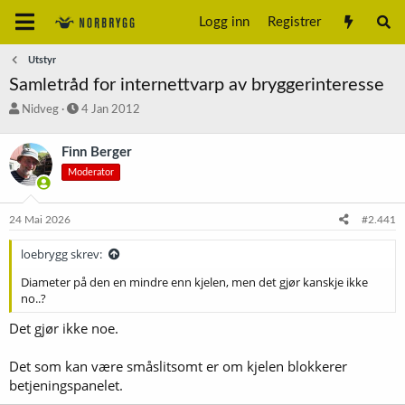
Logg inn
Registrer
Utstyr
Samletråd for internettvarp av bryggerinteresse
T
S
Nidveg
4 Jan 2012
r
t
å
a
Finn Berger
d
r
Moderator
s
t
t
d
a
a
24 Mai 2026
#2.441
r
t
t
o
loebrygg skrev:
e
r
Diameter på den en mindre enn kjelen, men det gjør kanskje ikke
no..?
Det gjør ikke noe.
Det som kan være småslitsomt er om kjelen blokkerer
betjeningspanelet.