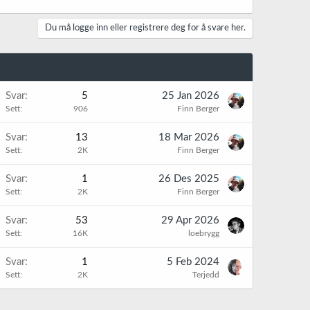
Du må logge inn eller registrere deg for å svare her.
Svar
5
25 Jan 2026
Sett
906
Finn Berger
Svar
13
18 Mar 2026
Sett
2K
Finn Berger
K
Svar
1
26 Des 2025
Sett
2K
Finn Berger
Svar
53
29 Apr 2026
Sett
16K
loebrygg
K
Svar
1
5 Feb 2024
Sett
2K
Terjedd