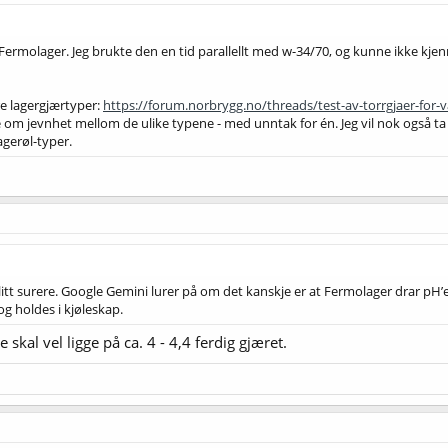
ermolager. Jeg brukte den en tid parallellt med w-34/70, og kunne ikke kjen
re lagergjærtyper:
https://forum.norbrygg.no/threads/test-av-torrgjaer-for-
 om jevnhet mellom de ulike typene - med unntak for én. Jeg vil nok også ta 
lagerøl-typer.
r litt surere. Google Gemini lurer på om det kanskje er at Fermolager drar pH
og holdes i kjøleskap.
 skal vel ligge på ca. 4 - 4,4 ferdig gjæret.