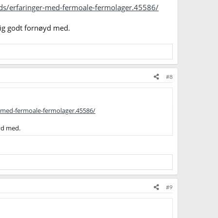
ads/erfaringer-med-fermoale-fermolager.45586/
ldig godt fornøyd med.
#8
r-med-fermoale-fermolager.45586/
øyd med.
#9