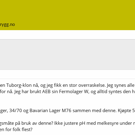
rygg.no
l en Tuborg-klon nå, og jeg fikk en stor overraskelse. Jeg synes alle 
for nå. Jeg har brukt AEB sin Fermolager W, og alltid syntes den ha
ger, 34/70 og Bavarian Lager M76 sammen med denne. Kjøpte 500
angsmåte på bruk av denne? Ikke justere pH med melkesyre under
 for folk flest?