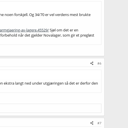
ne noen forskjell. Og 34/70 er vel verdens mest brukte
varmgjaering-av-lagere.45529/
Sjøl om det er en
forbehold når det gjelder Novalager, som gir et pregløst
#6
’en ekstra langt ned under utgjæringen så det er derfor den
#7