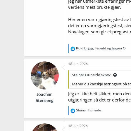
Jeg har utmerkete erfaringer m
verdens mest brukte gjær.
Her er en varmgjæringstest av 
det er en varmgjæringstest, sie
Novalager, som gir et pregløst ø
R
Kold Brygg
,
Terjedd
og
Jørgen O
e
a
k
16 Jun 2026
s
j
Steinar Huneide skrev:
o
n
Mener du kanskje astringent på sma
e
r
Jeg er ikke helt sikker, men de
Joachim
:
utgjæringen så det er derfor de
Stenseng
R
Steinar Huneide
e
a
k
16 Jun 2026
s