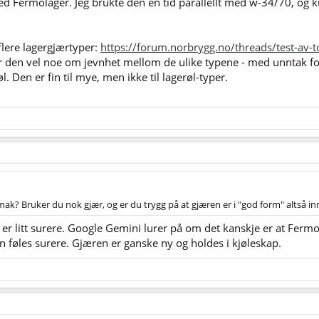
ed Fermolager. Jeg brukte den en tid parallellt med w-34/70, og k
flere lagergjærtyper:
https://forum.norbrygg.no/threads/test-av-t
r den vel noe om jevnhet mellom de ulike typene - med unntak for 
l. Den er fin til mye, men ikke til lagerøl-typer.
k? Bruker du nok gjær, og er du trygg på at gjæren er i "god form" altså in
n er litt surere. Google Gemini lurer på om det kanskje er at Ferm
n føles surere. Gjæren er ganske ny og holdes i kjøleskap.