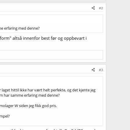
#2
amme erfaring med denne?
form" altså innenfor best før og oppbevart i
#3
r laget hittil ikke har vært helt perfekte, og det kjente jeg
e som har samme erfaring med denne?
lager W siden jeg fikk god pris.
empel?