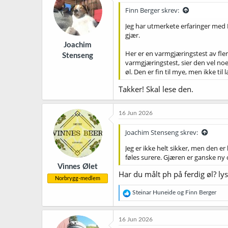
j
Finn Berger skrev:
o
n
Jeg har utmerkete erfaringer med F
e
gjær.
r
Joachim
:
Her er en varmgjæringstest av fle
Stenseng
varmgjæringstest, sier den vel noe
øl. Den er fin til mye, men ikke til 
Takker! Skal lese den.
16 Jun 2026
Joachim Stenseng skrev:
Jeg er ikke helt sikker, men den e
føles surere. Gjæren er ganske ny 
Vinnes Ølet
Har du målt ph på ferdig øl? lyse
Norbrygg-medlem
R
Steinar Huneide
og
Finn Berger
e
a
k
16 Jun 2026
s