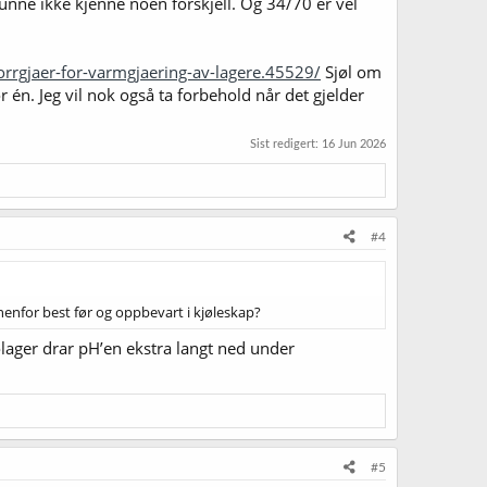
unne ikke kjenne noen forskjell. Og 34/70 er vel
orrgjaer-for-varmgjaering-av-lagere.45529/
Sjøl om
én. Jeg vil nok også ta forbehold når det gjelder
Sist redigert:
16 Jun 2026
#4
nenfor best før og oppbevart i kjøleskap?
olager drar pH’en ekstra langt ned under
#5