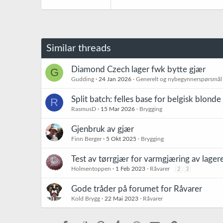
Similar threads
Diamond Czech lager fwk bytte gjær
G
Gudding
24 Jan 2026
Generelt og nybegynnerspørsmål
Split batch: felles base for belgisk blonde 
R
RasmusD
15 Mar 2026
Brygging
Gjenbruk av gjær
Finn Berger
5 Okt 2025
Brygging
Test av tørrgjær for varmgjæring av lager
Holmentoppen
1 Feb 2023
Råvarer
2
3
Gode tråder på forumet for Råvarer
Kold Brygg
22 Mai 2023
Råvarer