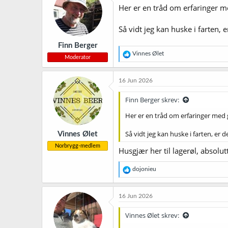
j
Her er en tråd om erfaringer 
o
n
Så vidt jeg kan huske i farten,
e
r
Finn Berger
:
R
Vinnes Ølet
Moderator
e
a
k
16 Jun 2026
s
j
Finn Berger skrev:
o
n
Her er en tråd om erfaringer med
e
r
Så vidt jeg kan huske i farten, er
Vinnes Ølet
:
Norbrygg-medlem
Husgjær her til lagerøl, absolutt
R
dojonieu
e
a
k
16 Jun 2026
s
j
Vinnes Ølet skrev:
o
n