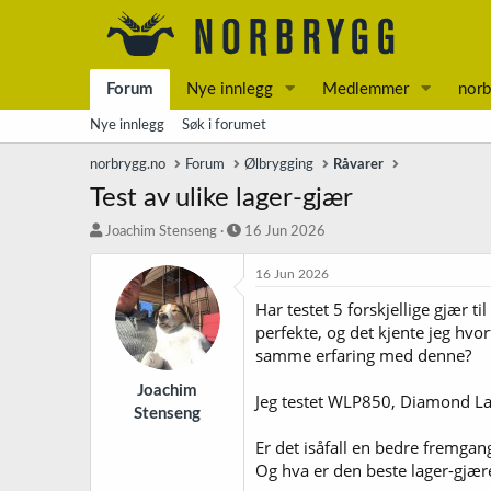
Forum
Nye innlegg
Medlemmer
norb
Nye innlegg
Søk i forumet
norbrygg.no
Forum
Ølbrygging
Råvarer
Test av ulike lager-gjær
T
S
Joachim Stenseng
16 Jun 2026
r
t
å
a
16 Jun 2026
d
r
Har testet 5 forskjellige gjær ti
s
t
perfekte, og det kjente jeg hvor
t
d
a
a
samme erfaring med denne?
r
t
t
o
Joachim
Jeg testet WLP850, Diamond La
e
Stenseng
r
Er det isåfall en bedre fremg
Og hva er den beste lager-gjæren