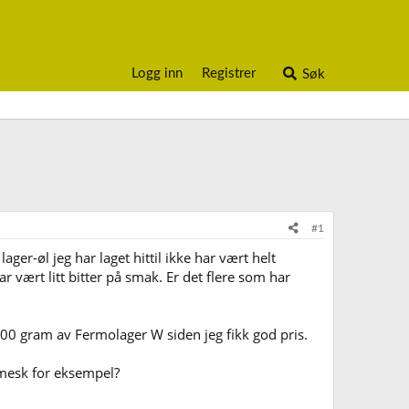
Logg inn
Registrer
Søk
#1
lager-øl jeg har laget hittil ikke har vært helt
r vært litt bitter på smak. Er det flere som har
 gram av Fermolager W siden jeg fikk god pris.
 mesk for eksempel?