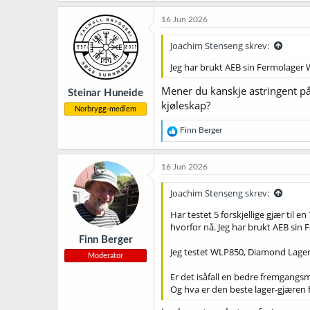
16 Jun 2026
Joachim Stenseng skrev:
Jeg har brukt AEB sin Fermolager W
Mener du kanskje astringent på 
Steinar Huneide
kjøleskap?
Norbrygg-medlem
R
Finn Berger
e
a
k
16 Jun 2026
s
j
Joachim Stenseng skrev:
o
n
Har testet 5 forskjellige gjær til e
e
hvorfor nå. Jeg har brukt AEB sin 
r
Finn Berger
:
Jeg testet WLP850, Diamond Lager
Moderator
Er det isåfall en bedre fremgang
Og hva er den beste lager-gjæren fo