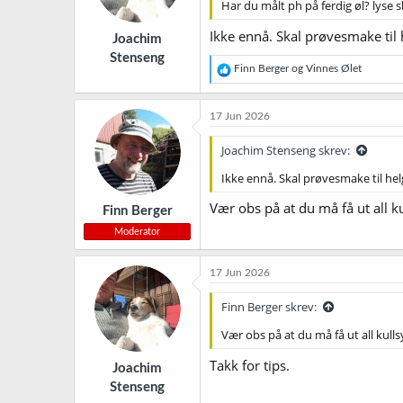
Har du målt ph på ferdig øl? lyse ska
e
r
Ikke ennå. Skal prøvesmake til h
Joachim
:
Stenseng
R
Finn Berger
og
Vinnes Ølet
e
a
k
17 Jun 2026
s
j
Joachim Stenseng skrev:
o
n
Ikke ennå. Skal prøvesmake til helg
e
r
Vær obs på at du må få ut all ku
Finn Berger
:
Moderator
17 Jun 2026
Finn Berger skrev:
Vær obs på at du må få ut all kullsy
Takk for tips.
Joachim
Stenseng