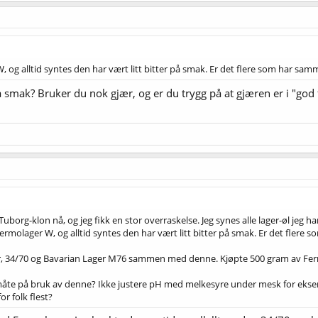
, og alltid syntes den har vært litt bitter på smak. Er det flere som har s
smak? Bruker du nok gjær, og er du trygg på at gjæren er i "god 
n Tuborg-klon nå, og jeg fikk en stor overraskelse. Jeg synes alle lager-øl jeg ha
Fermolager W, og alltid syntes den har vært litt bitter på smak. Er det fler
, 34/70 og Bavarian Lager M76 sammen med denne. Kjøpte 500 gram av Fermo
småte på bruk av denne? Ikke justere pH med melkesyre under mesk for eks
r folk flest?