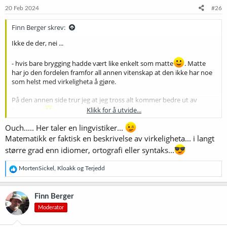
e
20 Feb 2024
#26
r
:
Finn Berger skrev:
Ikke de der, nei ...
- hvis bare brygging hadde vært like enkelt som matte
. Matte
har jo den fordelen framfor all annen vitenskap at den ikke har noe
som helst med virkeligheta å gjøre.
På den annen side trur jeg at jeg tross alt kommer bedre ut av
Klikk for å utvide...
brygginga
.
Ouch..... Her taler en lingvistiker...
Matematikk er faktisk en beskrivelse av virkeligheta... i langt
større grad enn idiomer, ortografi eller syntaks...
R
MortenSickel
,
Kloakk
og
Terjedd
e
a
k
Finn Berger
s
Moderator
j
o
n