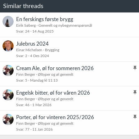
e
Similar threads
r
:
En ferskings første brygg
Eirik Søberg
Generelt og nybegynnerspørsmål
Svar
24
14 Aug 2025
Julebrus 2024
Einar Michelsen
Brygging
Svar
2
4 Des 2024
Cream Ale, øl for sommeren 2026
l
Finn Berger
Øltyper og øl generelt
Svar
5
Mandag kl 11:13
i
s
Engelsk bitter, øl for våren 2026
t
l
Finn Berger
Øltyper og øl generelt
r
Svar
46
1 Mar 2026
i
e
s
t
Porter, øl for vinteren 2025/2026
t
l
Finn Berger
Øltyper og øl generelt
r
Svar
77
11 Jan 2026
i
e
s
t