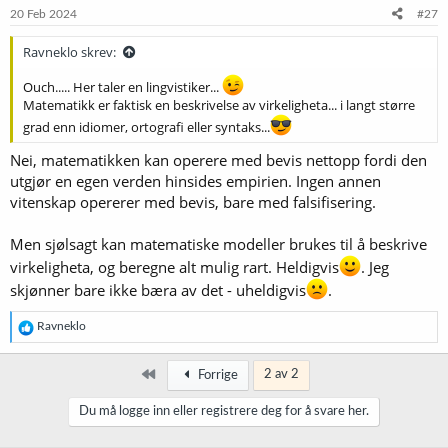
e
20 Feb 2024
#27
r
:
Ravneklo skrev:
Ouch..... Her taler en lingvistiker...
Matematikk er faktisk en beskrivelse av virkeligheta... i langt større
grad enn idiomer, ortografi eller syntaks...
Nei, matematikken kan operere med bevis nettopp fordi den
utgjør en egen verden hinsides empirien. Ingen annen
vitenskap opererer med bevis, bare med falsifisering.
Men sjølsagt kan matematiske modeller brukes til å beskrive
virkeligheta, og beregne alt mulig rart. Heldigvis
. Jeg
skjønner bare ikke bæra av det - uheldigvis
.
R
Ravneklo
e
a
k
Først
2 av 2
Forrige
s
j
Du må logge inn eller registrere deg for å svare her.
o
n