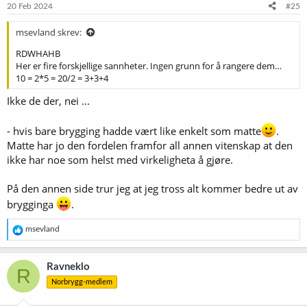
e
20 Feb 2024
#25
r
:
msevland skrev:
RDWHAHB
Her er fire forskjellige sannheter. Ingen grunn for å rangere dem…
10 = 2*5 = 20/2 = 3+3+4
Ikke de der, nei ...
- hvis bare brygging hadde vært like enkelt som matte
.
Matte har jo den fordelen framfor all annen vitenskap at den
ikke har noe som helst med virkeligheta å gjøre.
På den annen side trur jeg at jeg tross alt kommer bedre ut av
brygginga
.
R
msevland
e
a
k
Ravneklo
R
s
Norbrygg-medlem
j
o
n