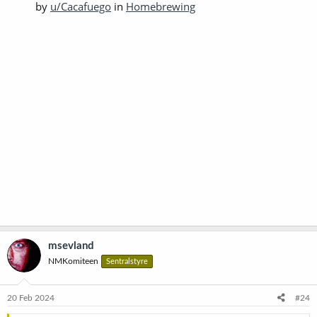
by
u/Cacafuego
in
Homebrewing
msevland
NMKomiteen
Sentralstyre
20 Feb 2024
#24