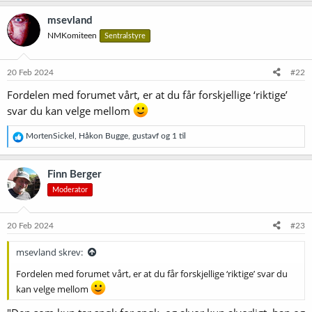
msevland
NMKomiteen
Sentralstyre
20 Feb 2024
#22
Fordelen med forumet vårt, er at du får forskjellige ‘riktige’
svar du kan velge mellom
R
MortenSickel
,
Håkon Bugge
,
gustavf
og 1 til
e
a
k
Finn Berger
s
Moderator
j
o
n
e
20 Feb 2024
#23
r
:
msevland skrev:
Fordelen med forumet vårt, er at du får forskjellige ‘riktige’ svar du
kan velge mellom