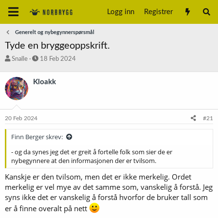
Logg inn
Registrer
Generelt og nybegynnerspørsmål
Tyde en bryggeoppskrift.
T
S
Snalle
18 Feb 2024
r
t
å
a
Kloakk
d
r
s
t
t
d
a
a
20 Feb 2024
#21
r
t
t
o
Finn Berger skrev:
e
r
- og da synes jeg det er greit å fortelle folk som sier de er
nybegynnere at den informasjonen der er tvilsom.
Kanskje er den tvilsom, men det er ikke merkelig. Ordet
merkelig er vel mye av det samme som, vanskelig å forstå. Jeg
syns ikke det er vanskelig å forstå hvorfor de bruker tall som
er å finne overalt på nett