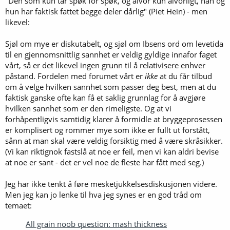
"Den som kun tar spøk for spøk, og alvor kun alvorligt, han og
hun har faktisk fattet begge deler dårlig" (Piet Hein) - men
likevel:
Sjøl om mye er diskutabelt, og sjøl om Ibsens ord om levetida
til en gjennomsnittlig sannhet er veldig gyldige innafor faget
vårt, så er det likevel ingen grunn til å relativisere enhver
påstand. Fordelen med forumet vårt er
ikke
at du får tilbud
om å velge hvilken sannhet som passer deg best, men at du
faktisk ganske ofte kan få et saklig grunnlag for å avgjøre
hvilken sannhet som er den rimeligste. Og at vi
forhåpentligvis samtidig klarer å formidle at bryggeprosessen
er komplisert og rommer mye som ikke er fullt ut forstått,
sånn at man skal være veldig forsiktig med å være skråsikker.
(Vi kan riktignok fastslå at noe er feil, men vi kan aldri bevise
at noe er sant - det er vel noe de fleste har fått med seg.)
Jeg har ikke tenkt å føre mesketjukkelsesdiskusjonen videre.
Men jeg kan jo lenke til hva jeg synes er en god tråd om
temaet:
All grain noob question: mash thickness