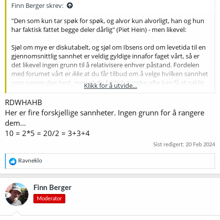
Finn Berger skrev:
"Den som kun tar spøk for spøk, og alvor kun alvorligt, han og hun
har faktisk fattet begge deler dårlig" (Piet Hein) - men likevel:
Sjøl om mye er diskutabelt, og sjøl om Ibsens ord om levetida til en
gjennomsnittlig sannhet er veldig gyldige innafor faget vårt, så er
det likevel ingen grunn til å relativisere enhver påstand. Fordelen
med forumet vårt er
ikke
at du får tilbud om å velge hvilken sannhet
som passer deg best, men at du faktisk ganske ofte kan få et saklig
Klikk for å utvide...
grunnlag for å avgjøre hvilken sannhet som er den rimeligste. Og at
vi forhåpentligvis samtidig klarer å formidle at bryggeprosessen er
RDWHAHB
komplisert og rommer mye som ikke er fullt ut forstått, sånn at man
Her er fire forskjellige sannheter. Ingen grunn for å rangere
skal være veldig forsiktig med å være skråsikker. (Vi kan riktignok
dem…
fastslå at noe er feil, men vi kan aldri bevise at noe er sant - det er
10 = 2*5 = 20/2 = 3+3+4
vel noe de fleste har fått med seg.)
Sist redigert:
20 Feb 2024
Jeg har ikke tenkt å føre mesketjukkelsesdiskusjonen videre. Men
R
jeg kan jo lenke til hva jeg synes er en god tråd om temaet:
Ravneklo
e
a
All grain noob question: mash thickness
k
by
u/Cacafuego
in
Homebrewing
Finn Berger
s
Moderator
j
o
n