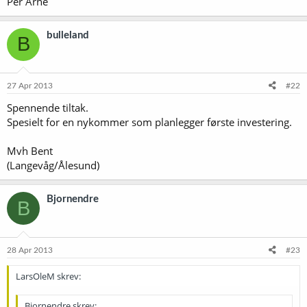
Per Arne
bulleland
B
27 Apr 2013
#22
Spennende tiltak.
Spesielt for en nykommer som planlegger første investering.
Mvh Bent
(Langevåg/Ålesund)
Bjornendre
B
28 Apr 2013
#23
LarsOleM skrev:
Bjornendre skrev: