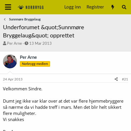
Logg inn
Registrer
Sunnmøre Bryggelaug
Underforumet &quot;Sunnmøre
Bryggelaug&quot; opprettet
T
S
Per Arne
13 Mar 2013
r
t
å
a
Per Arne
d
r
Norbrygg-medlem
s
t
t
d
a
a
24 Apr 2013
#21
r
t
t
o
Velkommen Sindre.
e
r
Dumt jeg ikke var klar over at det var flere hjemmebryggere
så nærme da vi hadde treff i mars. Men det blir helt sikkert
flere muligheter.
Vi snakkes