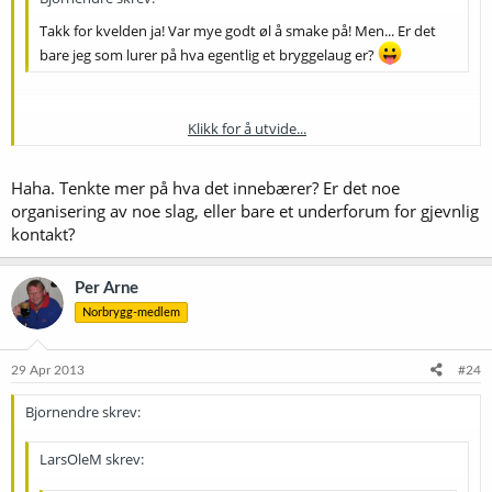
Takk for kvelden ja! Var mye godt øl å smake på! Men... Er det
bare jeg som lurer på hva egentlig et bryggelaug er?
Klikk for å utvide...
Har det noe med parkering av båter å gjøre kanskje? :jaha:
Klikk for å utvide...
Haha. Tenkte mer på hva det innebærer? Er det noe
organisering av noe slag, eller bare et underforum for gjevnlig
kontakt?
Per Arne
Norbrygg-medlem
29 Apr 2013
#24
Bjornendre skrev:
LarsOleM skrev: