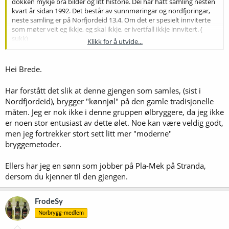
dokken mykje bra bilder og litt historie. Dei har hatt samling nesten
kvart år sidan 1992. Det består av sunnmøringar og nordfjoringar,
neste samling er på Norfjordeid 13.4. Om det er spesielt innviterte
som møter veit eg ikkje, eg skal ikkje, er ivertfall ikkje innvitert. (
sukk)
Klikk for å utvide...
Brede Furset
Stranda
Hei Brede.
Har forstått det slik at denne gjengen som samles, (sist i
Nordfjordeid), brygger "kønnjøl" på den gamle tradisjonelle
måten. Jeg er nok ikke i denne gruppen ølbryggere, da jeg ikke
er noen stor entusiast av dette ølet. Noe kan være veldig godt,
men jeg fortrekker stort sett litt mer "moderne"
bryggemetoder.
Ellers har jeg en sønn som jobber på Pla-Mek på Stranda,
dersom du kjenner til den gjengen.
FrodeSy
Norbrygg-medlem