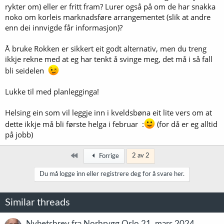
rykter om) eller er fritt fram? Lurer også på om de har snakka
noko om korleis marknadsføre arrangementet (slik at andre
enn dei innvigde får informasjon)?
Å bruke Rokken er sikkert eit godt alternativ, men du treng
ikkje rekne med at eg har tenkt å svinge meg, det må i så fall
bli seidelen
Lukke til med planlegginga!
Helsing ein som vil leggje inn i kveldsbøna eit lite vers om at
dette ikkje må bli første helga i februar :
(for då er eg alltid
på jobb)
Først
2 av 2
Forrige
Du må logge inn eller registrere deg for å svare her.
Similar threads
Nyhetsbrev fra Norbrygg Oslo 21. mars 2024