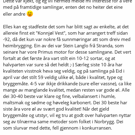
Dette var kjekt, og eg vil hermed melde mi interesse for å vere
med på framtidige samlingar, enten det no heiter det eine
eller andre
Elles kan eg stadfeste det som har blitt sagt av enkelte, at det
allereie finst eit "Konnjøl Vest", som har arrangert treff sidan
-92, då det kun var nokre få sunnmøringar att som dreiv med
heimbrygging. Ein av dei var Stein Langlo frå Stranda, som
seinare har vore Primus motor for desse samlingane. Det vert
fortalt at det første åra vart stilt ein 10-12 sortar, og at
halvparten var sure så det heldt ;-) Særleg siste 10 åra har
kvaliteten visstnok heva seg veldig, og på samlinga på Eid i
april var det stilt 59 veldig ulike øl, både i kvalitet, type og
bryggemåte. 4-5 var ikkje drikkande (sure eller vassne), ca like
mange av manglande kvalitet, medan resten var gode øl. Alle
dei 30-40 beste var klare og fine, velbalansert i humle,
maltsmak og sødme og høveleg karbonert. Dei 30 beste har
siste åra vore øl av svært god kvalitet! Når det gjeld
bryggemåte og utstyr, vil eg tru at godt over halvparten nyttar
seg av tilnærma same metoder som folket i Norbrygg. Dei
som slurvar med dette, fell gjennom i konkurransen.