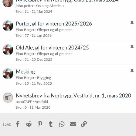
john petter
Oslo og Akershus
Svar
11
21 Mai 2024
Porter, øl for vinteren 2025/2026
l
Finn Berger
Øltyper og øl generelt
Svar
77
11 Jan 2026
i
s
Old Ale, øl for vinteren 2024/25
t
l
Finn Berger
Øltyper og øl generelt
r
Svar
51
20 Des 2025
i
e
s
t
Mesking
t
l
Finn Berger
Brygging
r
Svar
15
21 Feb 2025
i
e
s
t
Nyhetsbrev fra Norbrygg Vestfold, nr. 1, mars 2020
t
nanoTAPP
Vestfold
r
Svar
0
11 Mar 2020
e
t
Facebook
Reddit
Pinterest
Tumblr
WhatsApp
E-post
Link
Del: