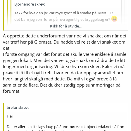
Bjornendre skrev:
Takk for kvelden ja! Var mye godt øl å smake på! Men... Er
det bare jeg som lurer på hva egentlig et bryggelaug er?
Klikk for å utvide...
Å opprette dette underforumet var noe vi snakket om når det
Klikk for å utvide...
var treff her på Glomset. Du hadde vel reist da vi snakket om
Har det noe med parkering av båter å gjøre kanskje? :jaha:
det.
Klikk for å utvide...
Haha. Tenkte mer på hva det innebærer? Er det noe organisering av
I første omgang var det for at det skulle være enklere å samle
noe slag, eller bare et underforum for gjevnlig kontakt?
gjengen lokalt. Men det var vel også snakk om å dra dette litt
lenger med organisering. Vi får se hva som skjer. Føler vi må
prøve å få til et nytt treff, hvor en da tar opp spørsmålet om
hvor langt vi skal gå med dette. Da må vi også prøve å få
samlet enda flere. Det dukker stadig opp sunnmøringer på
forumet.
brefur skrev:
Hei
Det er allereie eit slags laug på Sunnmøre, søk bjoerkedal.net så finn