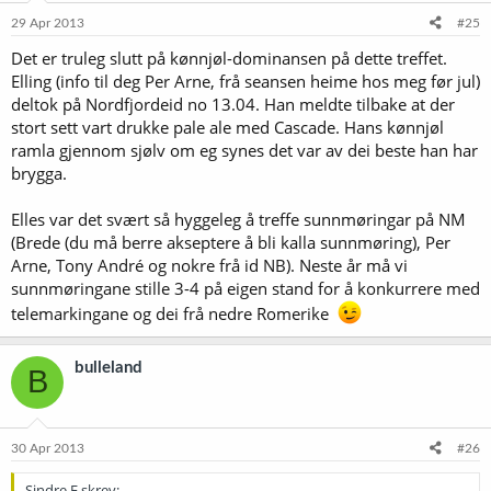
29 Apr 2013
#25
Det er truleg slutt på kønnjøl-dominansen på dette treffet.
Elling (info til deg Per Arne, frå seansen heime hos meg før jul)
deltok på Nordfjordeid no 13.04. Han meldte tilbake at der
stort sett vart drukke pale ale med Cascade. Hans kønnjøl
ramla gjennom sjølv om eg synes det var av dei beste han har
brygga.
Elles var det svært så hyggeleg å treffe sunnmøringar på NM
(Brede (du må berre akseptere å bli kalla sunnmøring), Per
Arne, Tony André og nokre frå id NB). Neste år må vi
sunnmøringane stille 3-4 på eigen stand for å konkurrere med
telemarkingane og dei frå nedre Romerike
bulleland
B
30 Apr 2013
#26
Sindre.E skrev: