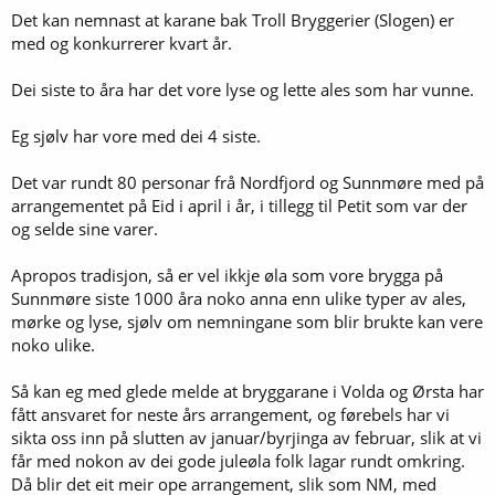
Det kan nemnast at karane bak Troll Bryggerier (Slogen) er
med og konkurrerer kvart år.
Dei siste to åra har det vore lyse og lette ales som har vunne.
Eg sjølv har vore med dei 4 siste.
Det var rundt 80 personar frå Nordfjord og Sunnmøre med på
arrangementet på Eid i april i år, i tillegg til Petit som var der
og selde sine varer.
Apropos tradisjon, så er vel ikkje øla som vore brygga på
Sunnmøre siste 1000 åra noko anna enn ulike typer av ales,
mørke og lyse, sjølv om nemningane som blir brukte kan vere
noko ulike.
Så kan eg med glede melde at bryggarane i Volda og Ørsta har
fått ansvaret for neste års arrangement, og førebels har vi
sikta oss inn på slutten av januar/byrjinga av februar, slik at vi
får med nokon av dei gode juleøla folk lagar rundt omkring.
Då blir det eit meir ope arrangement, slik som NM, med