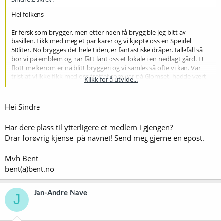
Hei folkens
Er fersk som brygger, men etter noen få brygg ble jeg bitt av
basillen. Fikk med meg et par karer og vi kjøpte oss en Speidel
50liter. No brygges det hele tiden, er fantastiske dråper. Iallefall så
bor vi på emblem og har fått lånt oss et lokale i en nedlagt gård. Et
flott melkerom er nå blitt bryggeri og vi samles så ofte vi kan. Var
trist at vi ikke fikk med oss treffet som var på Glomset, hadde vært
Klikk for å utvide...
en fin anledning til å treffe dere andre.
Hilsen
Hei Sindre
Sindre Eide
Har dere plass til ytterligere et medlem i gjengen?
Drar forøvrig kjensel på navnet! Send meg gjerne en epost.
Mvh Bent
bent(a)bent.no
Jan-Andre Nave
J