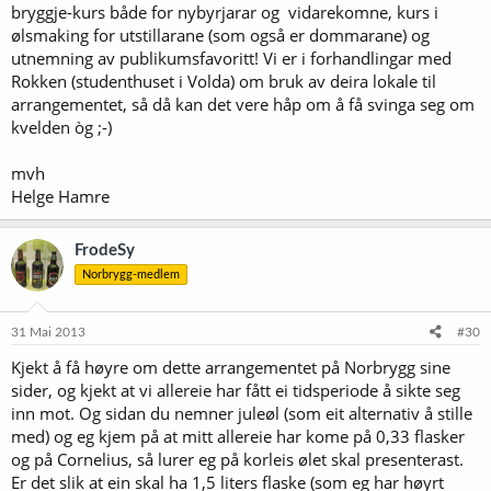
bryggje-kurs både for nybyrjarar og vidarekomne, kurs i
ølsmaking for utstillarane (som også er dommarane) og
utnemning av publikumsfavoritt! Vi er i forhandlingar med
Rokken (studenthuset i Volda) om bruk av deira lokale til
arrangementet, så då kan det vere håp om å få svinga seg om
kvelden òg ;-)
mvh
Helge Hamre
FrodeSy
Norbrygg-medlem
31 Mai 2013
#30
Kjekt å få høyre om dette arrangementet på Norbrygg sine
sider, og kjekt at vi allereie har fått ei tidsperiode å sikte seg
inn mot. Og sidan du nemner juleøl (som eit alternativ å stille
med) og eg kjem på at mitt allereie har kome på 0,33 flasker
og på Cornelius, så lurer eg på korleis ølet skal presenterast.
Er det slik at ein skal ha 1,5 liters flaske (som eg har høyrt