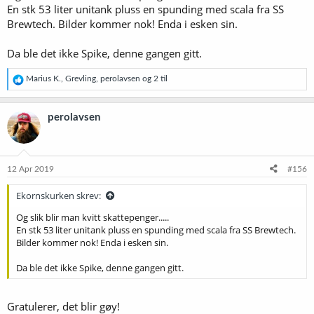
En stk 53 liter unitank pluss en spunding med scala fra SS
Brewtech. Bilder kommer nok! Enda i esken sin.
Da ble det ikke Spike, denne gangen gitt.
R
Marius K.
,
Grevling
,
perolavsen
og 2 til
e
a
k
perolavsen
s
j
o
n
e
12 Apr 2019
#156
r
:
Ekornskurken skrev:
Og slik blir man kvitt skattepenger.....
En stk 53 liter unitank pluss en spunding med scala fra SS Brewtech.
Bilder kommer nok! Enda i esken sin.
Da ble det ikke Spike, denne gangen gitt.
Gratulerer, det blir gøy!