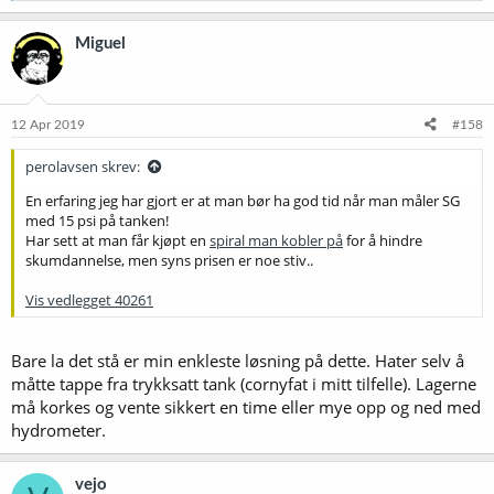
a
k
Miguel
s
j
o
n
e
12 Apr 2019
#158
r
:
perolavsen skrev:
En erfaring jeg har gjort er at man bør ha god tid når man måler SG
med 15 psi på tanken!
Har sett at man får kjøpt en
spiral man kobler på
for å hindre
skumdannelse, men syns prisen er noe stiv..
Vis vedlegget 40261
Bare la det stå er min enkleste løsning på dette. Hater selv å
måtte tappe fra trykksatt tank (cornyfat i mitt tilfelle). Lagerne
må korkes og vente sikkert en time eller mye opp og ned med
hydrometer.
vejo