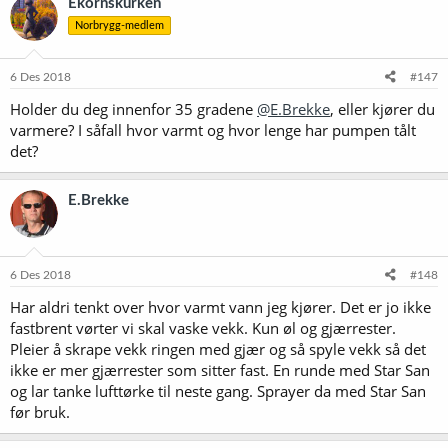
Ekornskurken
Norbrygg-medlem
6 Des 2018
#147
Holder du deg innenfor 35 gradene
@E.Brekke
, eller kjører du
varmere? I såfall hvor varmt og hvor lenge har pumpen tålt
det?
E.Brekke
6 Des 2018
#148
Har aldri tenkt over hvor varmt vann jeg kjører. Det er jo ikke
fastbrent vørter vi skal vaske vekk. Kun øl og gjærrester.
Pleier å skrape vekk ringen med gjær og så spyle vekk så det
ikke er mer gjærrester som sitter fast. En runde med Star San
og lar tanke lufttørke til neste gang. Sprayer da med Star San
før bruk.