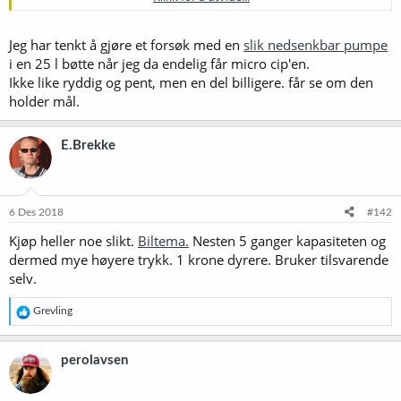
etter hva jeg har skjønt.
Jeg har tenkt å gjøre et forsøk med en
slik nedsenkbar pumpe
i en 25 l bøtte når jeg da endelig får micro cip'en.
Ikke like ryddig og pent, men en del billigere. får se om den
holder mål.
E.Brekke
6 Des 2018
#142
Kjøp heller noe slikt.
Biltema.
Nesten 5 ganger kapasiteten og
dermed mye høyere trykk. 1 krone dyrere. Bruker tilsvarende
selv.
R
Grevling
e
a
k
perolavsen
s
j
o