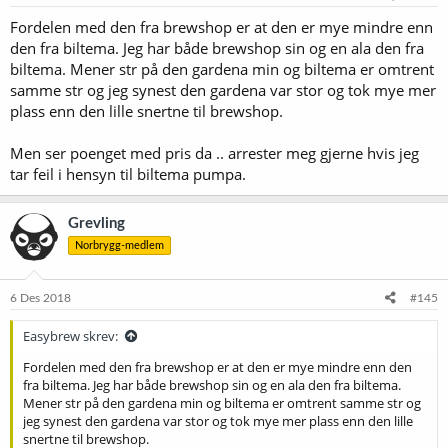
r
Fordelen med den fra brewshop er at den er mye mindre enn
:
den fra biltema. Jeg har både brewshop sin og en ala den fra
biltema. Mener str på den gardena min og biltema er omtrent
samme str og jeg synest den gardena var stor og tok mye mer
plass enn den lille snertne til brewshop.
Men ser poenget med pris da .. arrester meg gjerne hvis jeg
tar feil i hensyn til biltema pumpa.
Grevling
Norbrygg-medlem
6 Des 2018
#145
Easybrew skrev:
Fordelen med den fra brewshop er at den er mye mindre enn den
fra biltema. Jeg har både brewshop sin og en ala den fra biltema.
Mener str på den gardena min og biltema er omtrent samme str og
jeg synest den gardena var stor og tok mye mer plass enn den lille
snertne til brewshop.