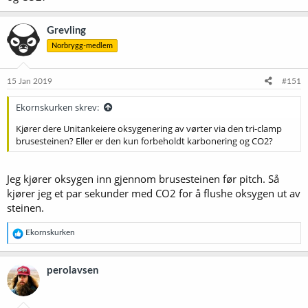
Grevling
Norbrygg-medlem
15 Jan 2019
#151
Ekornskurken skrev:
Kjører dere Unitankeiere oksygenering av vørter via den tri-clamp
brusesteinen? Eller er den kun forbeholdt karbonering og CO2?
Jeg kjører oksygen inn gjennom brusesteinen før pitch. Så
kjører jeg et par sekunder med CO2 for å flushe oksygen ut av
steinen.
R
Ekornskurken
e
a
k
perolavsen
s
j
o