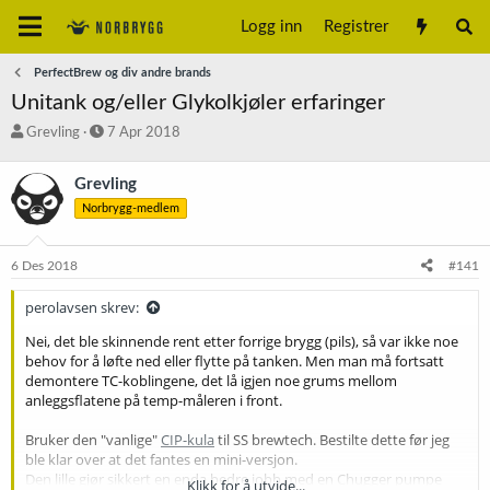
Logg inn
Registrer
PerfectBrew og div andre brands
Unitank og/eller Glykolkjøler erfaringer
T
S
Grevling
7 Apr 2018
r
t
å
a
Grevling
d
r
Norbrygg-medlem
s
t
t
d
a
a
6 Des 2018
#141
r
t
t
o
perolavsen skrev:
e
r
Nei, det ble skinnende rent etter forrige brygg (pils), så var ikke noe
behov for å løfte ned eller flytte på tanken. Men man må fortsatt
demontere TC-koblingene, det lå igjen noe grums mellom
anleggsflatene på temp-måleren i front.
Bruker den "vanlige"
CIP-kula
til SS brewtech. Bestilte dette før jeg
ble klar over at det fantes en mini-versjon.
Den lille gjør sikkert en enda bedre jobb med en Chugger pumpe
Klikk for å utvide...