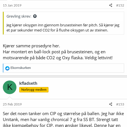
n
e
15 Jan 2019
#152
r
:
Grevling skrev:
Jeg kjører oksygen inn gjennom brusesteinen før pitch. Så kjører jeg
et par sekunder med CO2 for å flushe oksygen ut av steinen.
Kjører samme prosedyre her.
Har montert en ball-lock post på brusesteinen, og en
motsvarende på både CO2 og Oxy flaska. Veldig lettvint!
R
Ekornskurken
e
a
k
kfladseth
K
s
Norbrygg-medlem
j
o
n
e
25 Feb 2019
#153
r
Ser det noen tanker om CIP og størrelse på ballen. Jeg har ikke
:
Unitank, men har vanlig chronical 7 g fra SS BT. Strengt tatt
ikke kjempebehov for CIP, men ønsker likevel. Denne har en