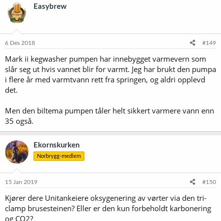
Easybrew
6 Des 2018
#149
Mark ii kegwasher pumpen har innebygget varmevern som
slår seg ut hvis vannet blir for varmt. Jeg har brukt den pumpa
i flere år med varmtvann rett fra springen, og aldri opplevd
det.
Men den biltema pumpen tåler helt sikkert varmere vann enn
35 også.
Ekornskurken
Norbrygg-medlem
15 Jan 2019
#150
Kjører dere Unitankeiere oksygenering av vørter via den tri-
clamp brusesteinen? Eller er den kun forbeholdt karbonering
og CO2?