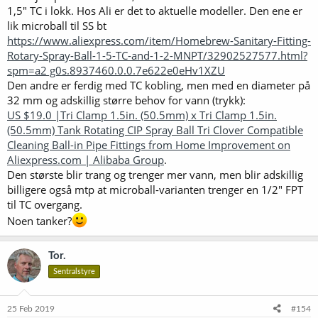
1,5" TC i lokk. Hos Ali er det to aktuelle modeller. Den ene er
lik microball til SS bt
https://www.aliexpress.com/item/Homebrew-Sanitary-Fitting-
Rotary-Spray-Ball-1-5-TC-and-1-2-MNPT/32902527577.html?
spm=a2 g0s.8937460.0.0.7e622e0eHv1XZU
Den andre er ferdig med TC kobling, men med en diameter på
32 mm og adskillig større behov for vann (trykk):
US $19.0 |Tri Clamp 1.5in. (50.5mm) x Tri Clamp 1.5in.
(50.5mm) Tank Rotating CIP Spray Ball Tri Clover Compatible
Cleaning Ball-in Pipe Fittings from Home Improvement on
Aliexpress.com | Alibaba Group
.
Den største blir trang og trenger mer vann, men blir adskillig
billigere også mtp at microball-varianten trenger en 1/2" FPT
til TC overgang.
Noen tanker?
Tor.
Sentralstyre
25 Feb 2019
#154