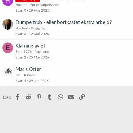
H
Haakon
For privatpersoner
Svar
0
18 Aug 2025
Dumpe trub - eller bortkastet ekstra arbeid?
akarlsen
Brygging
Svar
3
12 Mai 2026
Klarning av øl
E
Extra1976
Rogaland
Svar
2
25 Mai 2026
Maris Otter
Mc.
Råvarer
Svar
4
29 Jun 2026
Facebook
Reddit
Pinterest
Tumblr
WhatsApp
E-post
Link
Del: