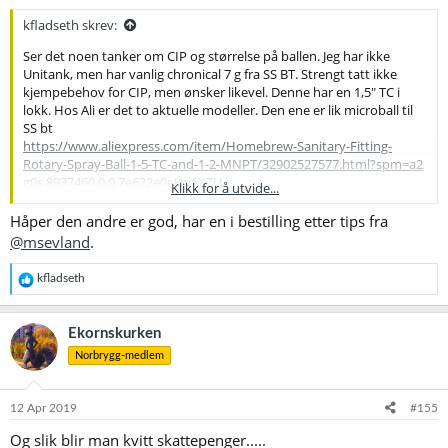
kfladseth skrev:
Ser det noen tanker om CIP og størrelse på ballen. Jeg har ikke
Unitank, men har vanlig chronical 7 g fra SS BT. Strengt tatt ikke
kjempebehov for CIP, men ønsker likevel. Denne har en 1,5" TC i
lokk. Hos Ali er det to aktuelle modeller. Den ene er lik microball til
SS bt
https://www.aliexpress.com/item/Homebrew-Sanitary-Fitting-
Rotary-Spray-Ball-1-5-TC-and-1-2-MNPT/32902527577.html?spm=a2
g0s.8937460.0.0.7e622e0eHv1XZU
Klikk for å utvide...
Den andre er ferdig med TC kobling, men med en diameter på 32
mm og adskillig større behov for vann (trykk):
Håper den andre er god, har en i bestilling etter tips fra
US $19.0 |Tri Clamp 1.5in. (50.5mm) x Tri Clamp 1.5in.(50.5mm) Tank
@msevland
.
Rotating CIP Spray Ball Tri Clover Compatible Cleaning Ball-in Pipe
Fittings from Home Improvement on Aliexpress.com | Alibaba
R
kfladseth
Group
.
e
Den største blir trang og trenger mer vann, men blir adskillig
a
billigere også mtp at microball-varianten trenger en 1/2" FPT til TC
k
Ekornskurken
overgang.
s
Norbrygg-medlem
j
Noen tanker?
o
n
e
12 Apr 2019
#155
r
Og slik blir man kvitt skattepenger.....
: