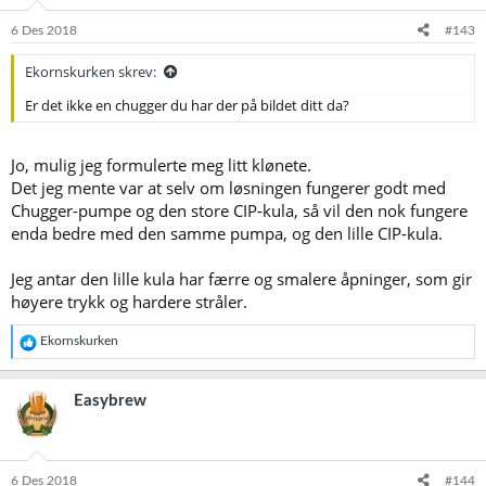
n
e
6 Des 2018
#143
r
:
Ekornskurken skrev:
Er det ikke en chugger du har der på bildet ditt da?
Jo, mulig jeg formulerte meg litt klønete.
Det jeg mente var at selv om løsningen fungerer godt med
Chugger-pumpe og den store CIP-kula, så vil den nok fungere
enda bedre med den samme pumpa, og den lille CIP-kula.
Jeg antar den lille kula har færre og smalere åpninger, som gir
høyere trykk og hardere stråler.
R
Ekornskurken
e
a
k
Easybrew
s
j
o
n
e
6 Des 2018
#144