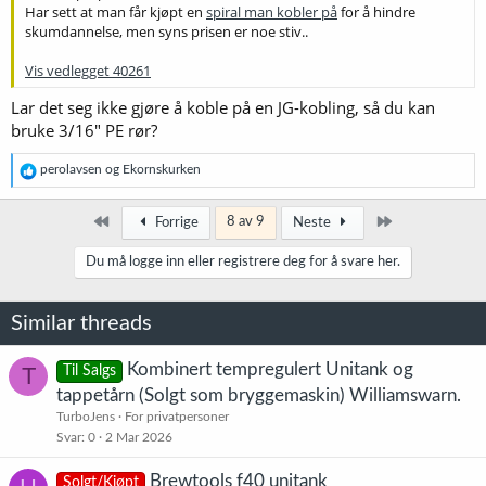
Har sett at man får kjøpt en
spiral man kobler på
for å hindre
skumdannelse, men syns prisen er noe stiv..
Vis vedlegget 40261
Lar det seg ikke gjøre å koble på en JG-kobling, så du kan
bruke 3/16" PE rør?
R
perolavsen
og
Ekornskurken
e
a
k
Først
Siste
8 av 9
Forrige
Neste
s
j
Du må logge inn eller registrere deg for å svare her.
o
n
e
Similar threads
r
:
Kombinert tempregulert Unitank og
T
Til Salgs
tappetårn (Solgt som bryggemaskin) Williamswarn.
TurboJens
For privatpersoner
Svar
0
2 Mar 2026
Brewtools f40 unitank
Solgt/Kjøpt