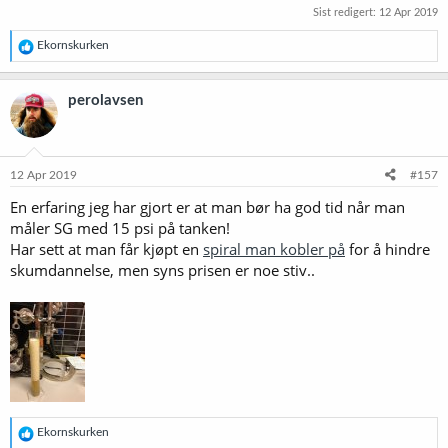
Sist redigert:
12 Apr 2019
R
Ekornskurken
e
a
k
perolavsen
s
j
o
n
e
12 Apr 2019
#157
r
En erfaring jeg har gjort er at man bør ha god tid når man
:
måler SG med 15 psi på tanken!
Har sett at man får kjøpt en
spiral man kobler på
for å hindre
skumdannelse, men syns prisen er noe stiv..
R
Ekornskurken
e