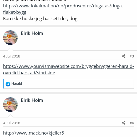
https://www.lokalmat.no/no/produsenter/duga-as/duga-
flaket-bygg
Kan ikke huske jeg har sett det, dog.
Eirik Holm
4 Jul 2018
#3
https://www.yourvismawebsite.com/bryggebryggeren-harald-
ovrelid-barstad/startside
R
Harald
e
a
k
Eirik Holm
s
j
o
n
e
4 Jul 2018
#4
r
http://www.mack.no/kjeller5
: