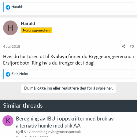
R
Harald
e
a
k
Harald
H
s
Norbrygg-medlem
j
o
n
e
4 Jul 2018
#5
r
Hvis du tar turen ut til Kvaløya finner du Bryggebryggeren.no i
:
Ersfjordbotn. Ring hvis du trenger det i dag!
R
Eirik Holm
e
a
k
Du må logge inn eller registrere deg for å svare her.
s
j
o
Similar threads
n
e
r
Beregning av IBU i oppskrifter med bruk av
K
:
alternativ humle med ulik AA
Kjell S
Generelt og nybegynnerspørsmål