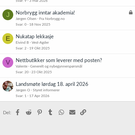
Svar
9
3 Mai 2026
L
Norbrygg inntar akademia!
J
å
Jørgen Olsen
Fra Norbrygg.no
Svar
0
18 Nov 2025
s
t
Nukatap lekkasje
E
Eivind B
Vest-Agder
Svar
2
19 Okt 2025
Nettbutikker som leverer med posten?
V
Valente
Generelt og nybegynnerspørsmål
Svar
20
23 Okt 2025
Landsmøte lørdag 18. april 2026
Jørgen O
Styret informerer
Svar
1
17 Apr 2026
Facebook
Reddit
Pinterest
Tumblr
WhatsApp
E-post
Link
Del: