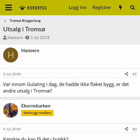
Logg inn
Registrer
Tromsø Bryggerlaug
Utsalg i Tromsø
T
S
Hansern
3 Jul 2018
r
t
å
a
Hansern
H
d
r
s
t
t
d
a
a
3 Jul 2018
#1
r
t
t
o
Var innom Gulating i dag, de hadde ikke flaket bygg, er det
e
andre utsalg i Tromsø?
r
Ekornskurken
Norbrygg-medlem
4 Jul 2018
#2
Kanskje du kan få det i butikk?