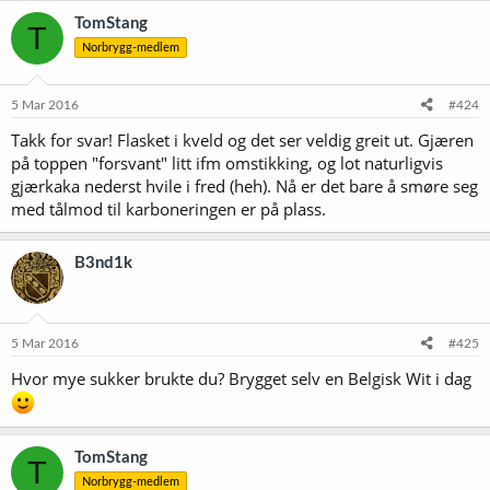
TomStang
T
Norbrygg-medlem
5 Mar 2016
#424
Takk for svar! Flasket i kveld og det ser veldig greit ut. Gjæren
på toppen "forsvant" litt ifm omstikking, og lot naturligvis
gjærkaka nederst hvile i fred (heh). Nå er det bare å smøre seg
med tålmod til karboneringen er på plass.
B3nd1k
5 Mar 2016
#425
Hvor mye sukker brukte du? Brygget selv en Belgisk Wit i dag
TomStang
T
Norbrygg-medlem