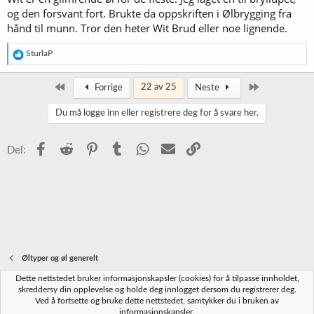
og den forsvant fort. Brukte da oppskriften i Ølbrygging fra
hånd til munn. Tror den heter Wit Brud eller noe lignende.
R
SturlaP
e
a
k
Først
Siste
22 av 25
Forrige
Neste
s
j
Du må logge inn eller registrere deg for å svare her.
o
n
e
Facebook
Reddit
Pinterest
Tumblr
WhatsApp
E-post
Link
Del:
r
:
Øltyper og øl generelt
Dette nettstedet bruker informasjonskapsler (cookies) for å tilpasse innholdet,
Norbrygg-default
skreddersy din opplevelse og holde deg innlogget dersom du registrerer deg.
Ved å fortsette og bruke dette nettstedet, samtykker du i bruken av
Kontakt oss
Vilkår og regler
Personvernregler
Hjelp
Hjem
R
informasjonskapsler.