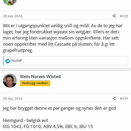
28 Apr 2016
#438
Wit er i utgangspunktet veldig snill og mild. Av de to jeg har
laget, har jeg foretrukket wyeast sin witgjær. Ellers er det i
min erfaring liten variasjon mellom oppskriftene. Har sett
noen oppskrifter med litt Cascade på slutten, for å gi litt
grapefruitpreg.
R
SturlaP
e
a
k
Stein Norem Wisted
s
Norbrygg-medlem
j
o
n
e
28 Apr 2016
#439
r
Jeg har brygget denne et par ganger og synes den er god
:
Heimgard - belgisk wit
OG 1043, FG 1010, ABV 4,5%, EBC 6, IBU 15