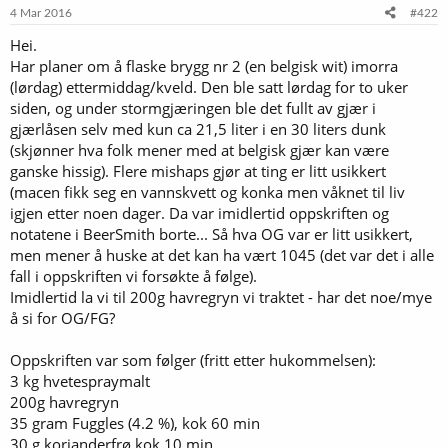
4 Mar 2016
#422
Hei.
Har planer om å flaske brygg nr 2 (en belgisk wit) imorra
(lørdag) ettermiddag/kveld. Den ble satt lørdag for to uker
siden, og under stormgjæringen ble det fullt av gjær i
gjærlåsen selv med kun ca 21,5 liter i en 30 liters dunk
(skjønner hva folk mener med at belgisk gjær kan være
ganske hissig). Flere mishaps gjør at ting er litt usikkert
(macen fikk seg en vannskvett og konka men våknet til liv
igjen etter noen dager. Da var imidlertid oppskriften og
notatene i BeerSmith borte... Så hva OG var er litt usikkert,
men mener å huske at det kan ha vært 1045 (det var det i alle
fall i oppskriften vi forsøkte å følge).
Imidlertid la vi til 200g havregryn vi traktet - har det noe/mye
å si for OG/FG?
Oppskriften var som følger (fritt etter hukommelsen):
3 kg hvetespraymalt
200g havregryn
35 gram Fuggles (4.2 %), kok 60 min
30 g korianderfrø kok 10 min