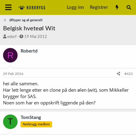
Logg inn
Registrer
Øltyper og øl generelt
Belgisk hveteøl Wit
T
S
edorf
19 Mai 2012
r
t
å
a
Robertd
R
d
r
s
t
t
d
a
a
29 Feb 2016
#421
r
t
t
o
hei alle sammen.
e
Har lett lenge etter en clone på den ølen (wit), som Mikkeller
r
brygger for SAS.
Noen som har en oppskrift liggende på den?
TomStang
T
Norbrygg-medlem