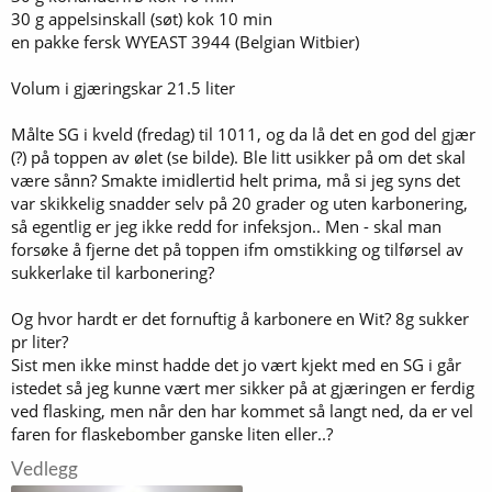
30 g appelsinskall (søt) kok 10 min
en pakke fersk WYEAST 3944 (Belgian Witbier)
Volum i gjæringskar 21.5 liter
Målte SG i kveld (fredag) til 1011, og da lå det en god del gjær
(?) på toppen av ølet (se bilde). Ble litt usikker på om det skal
være sånn? Smakte imidlertid helt prima, må si jeg syns det
var skikkelig snadder selv på 20 grader og uten karbonering,
så egentlig er jeg ikke redd for infeksjon.. Men - skal man
forsøke å fjerne det på toppen ifm omstikking og tilførsel av
sukkerlake til karbonering?
Og hvor hardt er det fornuftig å karbonere en Wit? 8g sukker
pr liter?
Sist men ikke minst hadde det jo vært kjekt med en SG i går
istedet så jeg kunne vært mer sikker på at gjæringen er ferdig
ved flasking, men når den har kommet så langt ned, da er vel
faren for flaskebomber ganske liten eller..?
Vedlegg