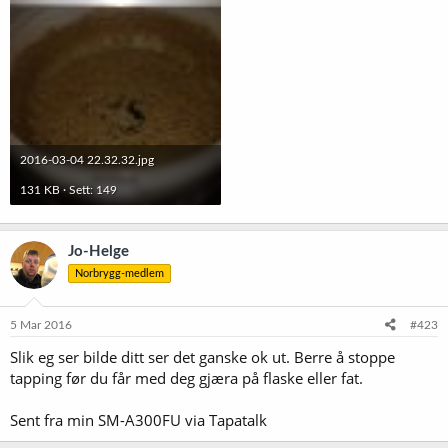
2016-03-04 22.32.32.jpg
131 KB · Sett: 149
Jo-Helge
Norbrygg-medlem
5 Mar 2016
#423
Slik eg ser bilde ditt ser det ganske ok ut. Berre å stoppe
tapping før du får med deg gjæra på flaske eller fat.
Sent fra min SM-A300FU via Tapatalk