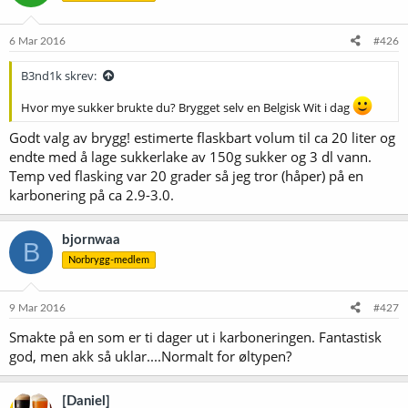
6 Mar 2016
#426
B3nd1k skrev:
Hvor mye sukker brukte du? Brygget selv en Belgisk Wit i dag
Godt valg av brygg! estimerte flaskbart volum til ca 20 liter og
endte med å lage sukkerlake av 150g sukker og 3 dl vann.
Temp ved flasking var 20 grader så jeg tror (håper) på en
karbonering på ca 2.9-3.0.
bjornwaa
B
Norbrygg-medlem
9 Mar 2016
#427
Smakte på en som er ti dager ut i karboneringen. Fantastisk
god, men akk så uklar....Normalt for øltypen?
[Daniel]