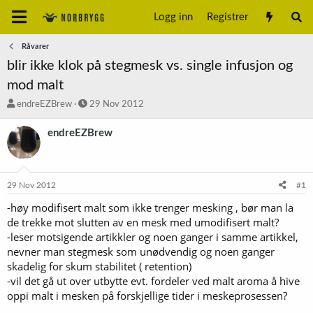
Logg inn
Registrer
Råvarer
blir ikke klok på stegmesk vs. single infusjon og
mod malt
T
S
endreEZBrew
29 Nov 2012
r
t
å
a
endreEZBrew
d
r
s
t
t
d
a
a
29 Nov 2012
#1
r
t
t
o
-høy modifisert malt som ikke trenger mesking , bør man la
e
de trekke mot slutten av en mesk med umodifisert malt?
r
-leser motsigende artikkler og noen ganger i samme artikkel,
nevner man stegmesk som unødvendig og noen ganger
skadelig for skum stabilitet ( retention)
-vil det gå ut over utbytte evt. fordeler ved malt aroma å hive
oppi malt i mesken på forskjellige tider i meskeprosessen?