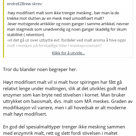
endreEZBrew skrev:
-høy modifisert malt som ikke trenger mesking , bør man la de
trekke mot slutten av en mesk med umodifisert malt?
-leser motsigende artikkler og noen ganger i samme artikkel, nevner
man stegmesk som unødvendig og noen ganger skadelig for skum
stabilitet ( retention)
-vil det gå ut over utbytte evt. fordeler ved malt aroma å hive oppi
malt i mesken på forskjellige tider i meskeprosessen?
Klikk for å utvide...
blir ikke klok på dette med det første , men brygger bra øl allerede
:yes: :skitbra: tenker bare å få litt grepet på prosessene i mesken ..
ikke helt problemfritt nei :brygging:
Tror du blander noen begreper her.
Høyt modifisert malt vil si malt hvor spiringen har fått gå
relativt lenge under maltingen, slik at det utvikles godt med
enzymer som kan bryte ned stivelsen i kornet. Man bruker
uttrykket om basismalt, dvs. malt som MÅ meskes. Graden av
modifikasjon vil variere, men i all hovedsak er alt moderne
malt høyt modifisert.
En god del spesialmalttyper trenger ikke mesking sammen
med enzymrik malt, rett og slett fordi stivelsen i maltet