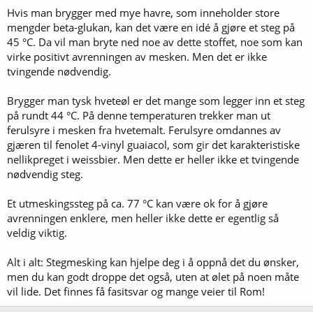
Hvis man brygger med mye havre, som inneholder store
mengder beta-glukan, kan det være en idé å gjøre et steg på
45 °C. Da vil man bryte ned noe av dette stoffet, noe som kan
virke positivt avrenningen av mesken. Men det er ikke
tvingende nødvendig.
Brygger man tysk hveteøl er det mange som legger inn et steg
på rundt 44 °C. På denne temperaturen trekker man ut
ferulsyre i mesken fra hvetemalt. Ferulsyre omdannes av
gjæren til fenolet 4-vinyl guaiacol, som gir det karakteristiske
nellikpreget i weissbier. Men dette er heller ikke et tvingende
nødvendig steg.
Et utmeskingssteg på ca. 77 °C kan være ok for å gjøre
avrenningen enklere, men heller ikke dette er egentlig så
veldig viktig.
Alt i alt: Stegmesking kan hjelpe deg i å oppnå det du ønsker,
men du kan godt droppe det også, uten at ølet på noen måte
vil lide. Det finnes få fasitsvar og mange veier til Rom!