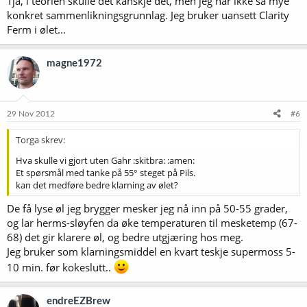
Tja, i teorien skulle det kanskje det, men jeg har ikke så mye
konkret sammenlikningsgrunnlag. Jeg bruker uansett Clarity
Ferm i ølet...
magne1972
29 Nov 2012
#6
Torga skrev:
Hva skulle vi gjort uten Gahr :skitbra: :amen:
Et spørsmål med tanke på 55° steget på Pils.
kan det medføre bedre klarning av ølet?
De få lyse øl jeg brygger mesker jeg nå inn på 50-55 grader,
og lar herms-sløyfen da øke temperaturen til mesketemp (67-
68) det gir klarere øl, og bedre utgjæring hos meg.
Jeg bruker som klarningsmiddel en kvart teskje supermoss 5-
10 min. før kokeslutt..
endreEZBrew