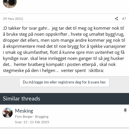
29 Nov 2012
#7
;D takker for svar gahr.. jeg tar det til meg og kommer nok til
å bruke steg på noen oppskrifter , hvete og umaltet bygg\rug,
dropper det ellers, men som mange andre kommer jeg nok til
å eksprimentere med det til noe brygg for å sjekke variasjoner
i smak og skumfasthet, flott å kunne spre min uvitenhet og få
kyndige svar. skal lese innlegget noen ganger til så jeg husker
det.. henter bratberg kompakt i posten etterpå , skal nok
stegmeske på den i helgen .. venter spent :skitbra:
Du må logge inn eller registrere deg for å svare her.
Similar threads
Mesking
l
Finn Berger
Brygging
Svar
15
21 Feb 2025
i
s