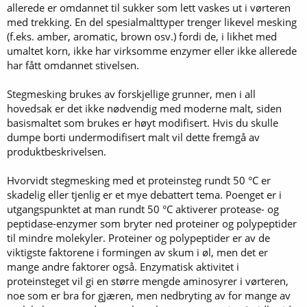
allerede er omdannet til sukker som lett vaskes ut i vørteren
med trekking. En del spesialmalttyper trenger likevel mesking
(f.eks. amber, aromatic, brown osv.) fordi de, i likhet med
umaltet korn, ikke har virksomme enzymer eller ikke allerede
har fått omdannet stivelsen.
Stegmesking brukes av forskjellige grunner, men i all
hovedsak er det ikke nødvendig med moderne malt, siden
basismaltet som brukes er høyt modifisert. Hvis du skulle
dumpe borti undermodifisert malt vil dette fremgå av
produktbeskrivelsen.
Hvorvidt stegmesking med et proteinsteg rundt 50 °C er
skadelig eller tjenlig er et mye debattert tema. Poenget er i
utgangspunktet at man rundt 50 °C aktiverer protease- og
peptidase-enzymer som bryter ned proteiner og polypeptider
til mindre molekyler. Proteiner og polypeptider er av de
viktigste faktorene i formingen av skum i øl, men det er
mange andre faktorer også. Enzymatisk aktivitet i
proteinsteget vil gi en større mengde aminosyrer i vørteren,
noe som er bra for gjæren, men nedbryting av for mange av