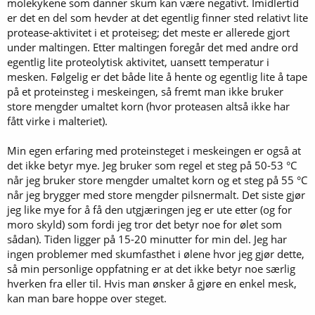
molekykene som danner skum kan være negativt. Imidlertid
er det en del som hevder at det egentlig finner sted relativt lite
protease-aktivitet i et proteiseg; det meste er allerede gjort
under maltingen. Etter maltingen foregår det med andre ord
egentlig lite proteolytisk aktivitet, uansett temperatur i
mesken. Følgelig er det både lite å hente og egentlig lite å tape
på et proteinsteg i meskeingen, så fremt man ikke bruker
store mengder umaltet korn (hvor proteasen altså ikke har
fått virke i malteriet).
Min egen erfaring med proteinsteget i meskeingen er også at
det ikke betyr mye. Jeg bruker som regel et steg på 50-53 °C
når jeg bruker store mengder umaltet korn og et steg på 55 °C
når jeg brygger med store mengder pilsnermalt. Det siste gjør
jeg like mye for å få den utgjæringen jeg er ute etter (og for
moro skyld) som fordi jeg tror det betyr noe for ølet som
sådan). Tiden ligger på 15-20 minutter for min del. Jeg har
ingen problemer med skumfasthet i ølene hvor jeg gjør dette,
så min personlige oppfatning er at det ikke betyr noe særlig
hverken fra eller til. Hvis man ønsker å gjøre en enkel mesk,
kan man bare hoppe over steget.