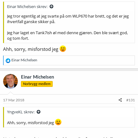
Einar Michelsen skrev:
Jeg tror egentlig at jeg svarte på om WLP670 har brett, og det er jeg
ihvertfall ganske sikker på.
Jeg har laget en Tank7ish øl med denne gjæren. Den ble svært god,
og tom fort.
Ahh, sorry, misforstod jeg
R
Einar Michelsen
e
a
k
Einar Michelsen
s
Norbrygg-medlem
j
o
n
e
17 Mar 2018
#131
r
:
YngveKL skrev:
Ahh, sorry, misforstod jeg