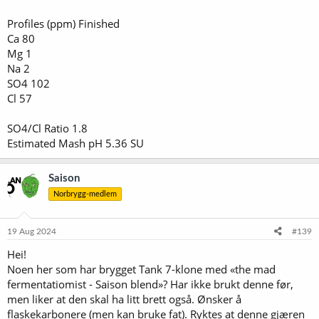
Profiles (ppm) Finished
Ca 80
Mg 1
Na 2
SO4 102
Cl 57
SO4/Cl Ratio 1.8
Estimated Mash pH 5.36 SU
Saison
Norbrygg-medlem
19 Aug 2024
#139
Hei!
Noen her som har brygget Tank 7-klone med «the mad
fermentatiomist - Saison blend»? Har ikke brukt denne før,
men liker at den skal ha litt brett også. Ønsker å
flaskekarbonere (men kan bruke fat). Ryktes at denne gjæren