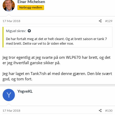
Einar Michelsen
s
Norbrygg-medlem
j
o
n
e
17 Mar 2018
#129
r
:
Miguel skrev:
De har fortalt meg at det er helt cleant. Og at brett saison er tank 7
med brett. Dette var vel to år siden eller noe.
Jeg tror egentlig at jeg svarte på om WLP670 har brett, og det
er jeg ihvertfall ganske sikker på.
Jeg har laget en Tank7ish øl med denne gjæren. Den ble svært
god, og tom fort.
YngveKL
Y
17 Mar 2018
#130