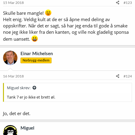
Bravo – 12.1 IBU 15 minutes after beginning of boil
15 Mar 2018
#123
Cascade – 6.3 IBU at end of boil
Skulle bare mangle!
Amarillo – 8.3 IBU at end of boil
Helt enig. Veldig kult at de er så åpne med deling av
oppskrifter. Når det er sagt, så har jeg enda til gode å smake
We cool the wort to 19C and let it rise to 21 C following
noe jeg ikke liker fra den kanten, og ville nok gladelig sponsa
pitching with our house Belgian yeast strain. To
dem uansett.
approximate our house Belgian yeast strain, we
recommend Wyeast 3787.
Einar Michelsen
We ferment at 21 until we reach 7 Plato at which point we
Norbrygg-medlem
temp up to 23 for the remainder of fermentation. Ending
Plato is 2.2.
16 Mar 2018
#124
Dry Hopping
Miguel skrev:
Amarillo - .09 kg/bbl
Tank 7 er jo ikke et brett øl.
Calypso - .034 kg/bbl
Citra - .034 kg/bbl
Jo, det er det.
Specs
ABV - 8.5
Miguel
IBU - 38