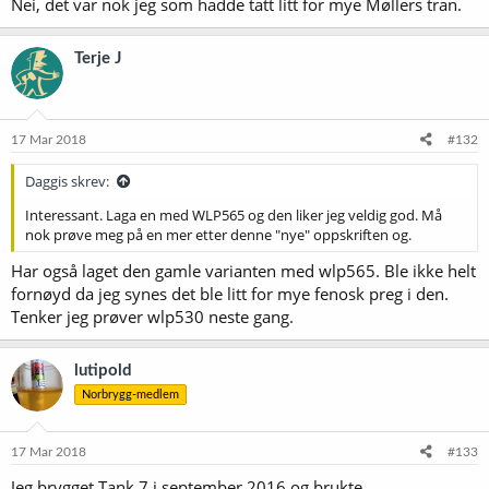
Nei, det var nok jeg som hadde tatt litt for mye Møllers tran.
Terje J
17 Mar 2018
#132
Daggis skrev:
Interessant. Laga en med WLP565 og den liker jeg veldig god. Må
nok prøve meg på en mer etter denne "nye" oppskriften og.
Har også laget den gamle varianten med wlp565. Ble ikke helt
fornøyd da jeg synes det ble litt for mye fenosk preg i den.
Tenker jeg prøver wlp530 neste gang.
lutipold
Norbrygg-medlem
17 Mar 2018
#133
Jeg brygget Tank 7 i september 2016 og brukte