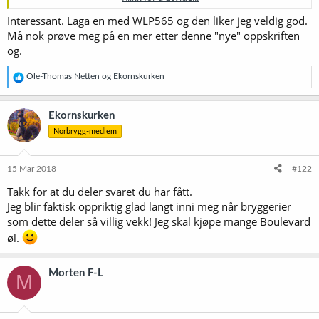
interest in our brewery. Here is some information you
Interessant. Laga en med WLP565 og den liker jeg veldig god.
may find helpful when brewing a saison similar to our
Må nok prøve meg på en mer etter denne "nye" oppskriften
Tank 7 Farmhouse Ale:
og.
Malt
R
Ole-Thomas Netten
og
Ekornskurken
Pale Malt – 97.4%
e
a
Malted Wheat – 2.6
k
Ekornskurken
s
Mash Schedule
Norbrygg-medlem
j
o
63 C – 45 minutes
n
68 C - 20 min
e
15 Mar 2018
#122
73-C 25 min
r
Takk for at du deler svaret du har fått.
Mash off at 78
:
Jeg blir faktisk oppriktig glad langt inni meg når bryggerier
som dette deler så villig vekk! Jeg skal kjøpe mange Boulevard
We target a beginning of boil gravity of 12.7 Plato and
reach 18.9 at the end of a 70 minute boil with 3 degrees
øl.
Plato coming from an addition of liquid dextrose midway
through the boil.
Morten F-L
M
Hops
Bravo – 12.1 IBU at 98 C