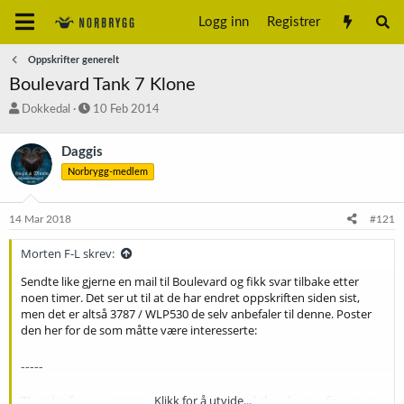
Logg inn
Registrer
Oppskrifter generelt
Boulevard Tank 7 Klone
T
S
Dokkedal
10 Feb 2014
r
t
å
a
Daggis
d
r
Norbrygg-medlem
s
t
t
d
a
a
14 Mar 2018
#121
r
t
t
o
Morten F-L skrev:
e
r
Sendte like gjerne en mail til Boulevard og fikk svar tilbake etter
noen timer. Det ser ut til at de har endret oppskriften siden sist,
men det er altså 3787 / WLP530 de selv anbefaler til denne. Poster
den her for de som måtte være interesserte:
-----
Thanks for contacting us, Morten, and thank you for your
Klikk for å utvide...