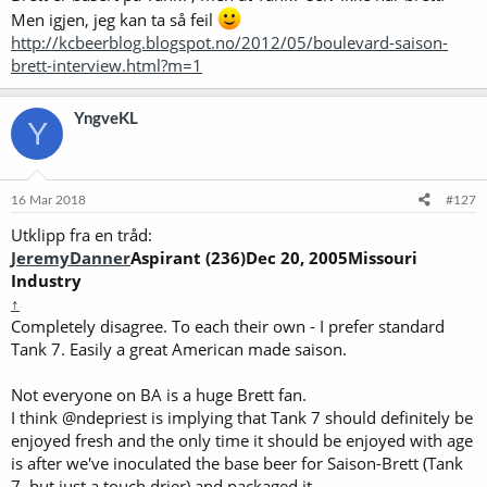
Men igjen, jeg kan ta så feil
http://kcbeerblog.blogspot.no/2012/05/boulevard-saison-
brett-interview.html?m=1
YngveKL
Y
16 Mar 2018
#127
Utklipp fra en tråd:
JeremyDanner
Aspirant (236)Dec 20, 2005Missouri
Industry
↑
Completely disagree. To each their own - I prefer standard
Tank 7. Easily a great American made saison.
Not everyone on BA is a huge Brett fan.
I think @ndepriest is implying that Tank 7 should definitely be
enjoyed fresh and the only time it should be enjoyed with age
is after we've inoculated the base beer for Saison-Brett (Tank
7, but just a touch drier) and packaged it.