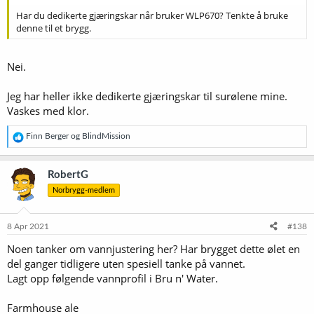
Har du dedikerte gjæringskar når bruker WLP670? Tenkte å bruke
denne til et brygg.
Nei.
Jeg har heller ikke dedikerte gjæringskar til surølene mine.
Vaskes med klor.
R
Finn Berger
og
BlindMission
e
a
k
RobertG
s
Norbrygg-medlem
j
o
n
e
8 Apr 2021
#138
r
Noen tanker om vannjustering her? Har brygget dette ølet en
:
del ganger tidligere uten spesiell tanke på vannet.
Lagt opp følgende vannprofil i Bru n' Water.
Farmhouse ale