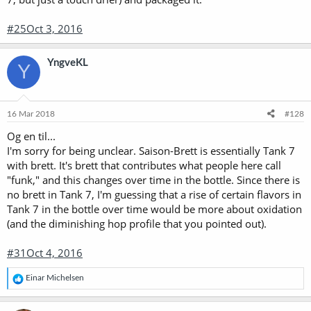
#25Oct 3, 2016
YngveKL
Y
16 Mar 2018
#128
Og en til...
I'm sorry for being unclear. Saison-Brett is essentially Tank 7
with brett. It's brett that contributes what people here call
"funk," and this changes over time in the bottle. Since there is
no brett in Tank 7, I'm guessing that a rise of certain flavors in
Tank 7 in the bottle over time would be more about oxidation
(and the diminishing hop profile that you pointed out).
#31Oct 4, 2016
R
Einar Michelsen
e
a
k