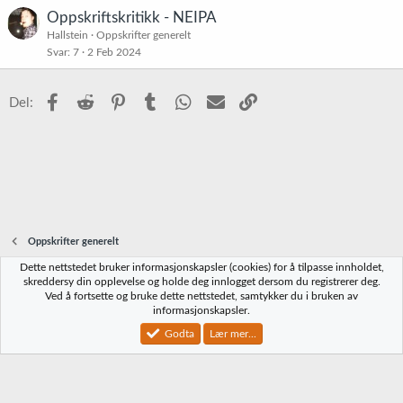
s
t
Oppskriftskritikk - NEIPA
t
Hallstein
Oppskrifter generelt
r
Svar
7
2 Feb 2024
e
t
Facebook
Reddit
Pinterest
Tumblr
WhatsApp
E-post
Link
Del:
Oppskrifter generelt
Dette nettstedet bruker informasjonskapsler (cookies) for å tilpasse innholdet,
Norbrygg-default
skreddersy din opplevelse og holde deg innlogget dersom du registrerer deg.
Ved å fortsette og bruke dette nettstedet, samtykker du i bruken av
Kontakt oss
Vilkår og regler
Personvernregler
Hjelp
Hjem
R
informasjonskapsler.
S
S
Godta
Lær mer...
®
Community platform by XenForo
© 2010-2023 XenForo Ltd.