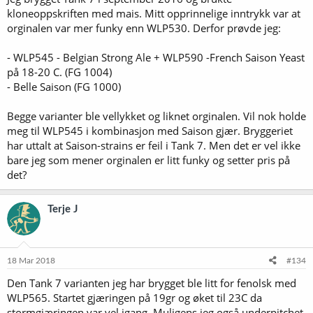
kloneoppskriften med mais. Mitt opprinnelige inntrykk var at
orginalen var mer funky enn WLP530. Derfor prøvde jeg:
- WLP545 - Belgian Strong Ale + WLP590 -French Saison Yeast
på 18-20 C. (FG 1004)
- Belle Saison (FG 1000)
Begge varianter ble vellykket og liknet orginalen. Vil nok holde
meg til WLP545 i kombinasjon med Saison gjær. Bryggeriet
har uttalt at Saison-strains er feil i Tank 7. Men det er vel ikke
bare jeg som mener orginalen er litt funky og setter pris på
det?
Terje J
18 Mar 2018
#134
Den Tank 7 varianten jeg har brygget ble litt for fenolsk med
WLP565. Startet gjæringen på 19gr og øket til 23C da
stormgjæringen var vel igang. Muligens jeg også underpitchet