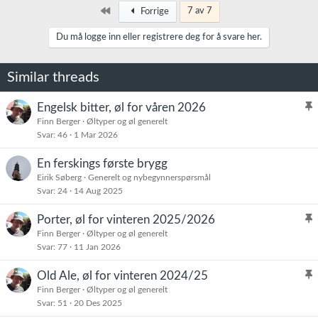
Først
7 av 7
Forrige
Du må logge inn eller registrere deg for å svare her.
Similar threads
Engelsk bitter, øl for våren 2026
l
Finn Berger
Øltyper og øl generelt
Svar
46
1 Mar 2026
i
s
En ferskings første brygg
t
Eirik Søberg
Generelt og nybegynnerspørsmål
r
Svar
24
14 Aug 2025
e
t
Porter, øl for vinteren 2025/2026
l
Finn Berger
Øltyper og øl generelt
Svar
77
11 Jan 2026
i
s
Old Ale, øl for vinteren 2024/25
t
l
Finn Berger
Øltyper og øl generelt
r
Svar
51
20 Des 2025
i
e