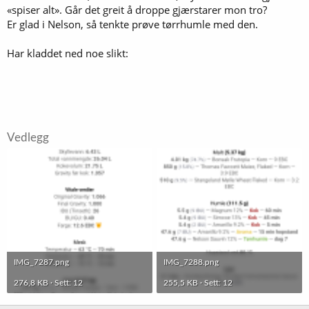
«spiser alt». Går det greit å droppe gjærstarer mon tro?
Er glad i Nelson, så tenkte prøve tørrhumle med den.
Har kladdet ned noe slikt:
Vedlegg
IMG_7287.png
IMG_7288.png
276,8 KB · Sett: 12
255,5 KB · Sett: 12