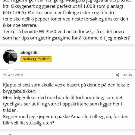
litt. Oksygenert og gjæret perfekt ut til 1.008 som planlagt
(OG 1.065). Ønsker noe mer fruktige estere og mindre
fenolske nellik/pepper toner ved neste forsøk og ønsker den
ikke noe tørrere.
Tenker å benytte WLP530 ved neste forsøk, så er det noen
som har tips om gjæringsregime for å komme dit jeg ønsker?
Skogslik
Norbrygg-medlem
23 Apr 2019
#135
Kjøpte et sett som skulle være basert på denne på den lokale
bryggebutikken.
Men følger ikke med noe humle til tørhummling, som det
tydeligvis ser ut til og være i oppskriftene som ligger her i
tråden.
Regner med jeg kjøper en pakke Amarillo i tillegg da, for den
blir vell litt stusslig uten?