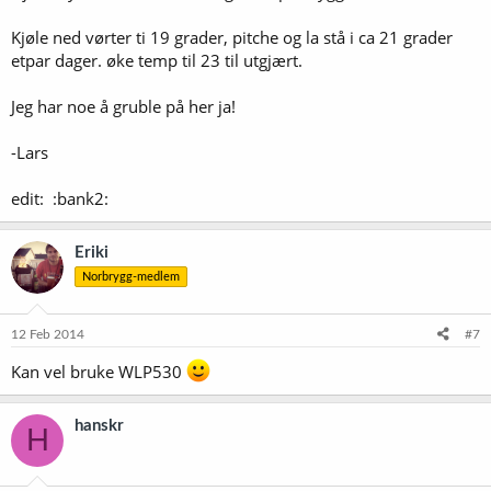
Kjøle ned vørter ti 19 grader, pitche og la stå i ca 21 grader
etpar dager. øke temp til 23 til utgjært.
Jeg har noe å gruble på her ja!
-Lars
edit: :bank2:
Eriki
Norbrygg-medlem
12 Feb 2014
#7
Kan vel bruke WLP530
hanskr
H