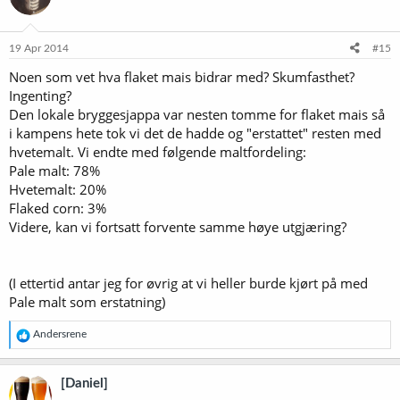
19 Apr 2014
#15
Noen som vet hva flaket mais bidrar med? Skumfasthet?
Ingenting?
Den lokale bryggesjappa var nesten tomme for flaket mais så
i kampens hete tok vi det de hadde og "erstattet" resten med
hvetemalt. Vi endte med følgende maltfordeling:
Pale malt: 78%
Hvetemalt: 20%
Flaked corn: 3%
Videre, kan vi fortsatt forvente samme høye utgjæring?
(I ettertid antar jeg for øvrig at vi heller burde kjørt på med
Pale malt som erstatning)
R
Andersrene
e
a
k
[Daniel]
s