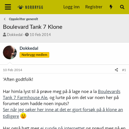
Logg inn
Registrer
Oppskrifter generelt
Boulevard Tank 7 Klone
T
S
Dokkedal
10 Feb 2014
r
t
å
a
Dokkedal
d
r
Norbrygg-medlem
s
t
t
d
a
a
10 Feb 2014
#1
r
t
t
o
'Aften godtfolk!
e
r
Har himla lyst til å prøve meg på å lage noe a la
Boulevards
Tank 7 Farmhouse Ale
, og lurte på om det var noen her på
forumet som hadde noen inputs?
Ser når jeg søker her inne at det er gjort forsøk på å klone an
tidligere
Har også hatt meg
ei runde på internettet
og prøvd meg på en