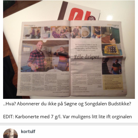
>
Note to self
: På tide å endre trykkutlikningsmetode til starsan-
dynka aliminumsfolie eller DIY blow-off slange under stormgjæring
..Hva? Abonnerer du ikke på Søgne og Songdalen Budstikke?
EDIT: Karbonerte med 7 g/l. Var muligens litt lite ift orginalen
kortulf