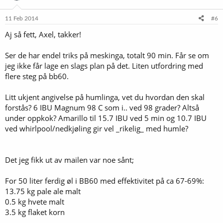
o
n
e
11 Feb 2014
#6
r
Aj så fett, Axel, takker!
:
Ser de har endel triks på meskinga, totalt 90 min. Får se om
jeg ikke får lage en slags plan på det. Liten utfordring med
flere steg på bb60.
Litt ukjent angivelse på humlinga, vet du hvordan den skal
forstås? 6 IBU Magnum 98 C som i.. ved 98 grader? Altså
under oppkok? Amarillo til 15.7 IBU ved 5 min og 10.7 IBU
ved whirlpool/nedkjøling gir vel _rikelig_ med humle?
Det jeg fikk ut av mailen var noe sånt;
For 50 liter ferdig øl i BB60 med effektivitet på ca 67-69%:
13.75 kg pale ale malt
0.5 kg hvete malt
3.5 kg flaket korn