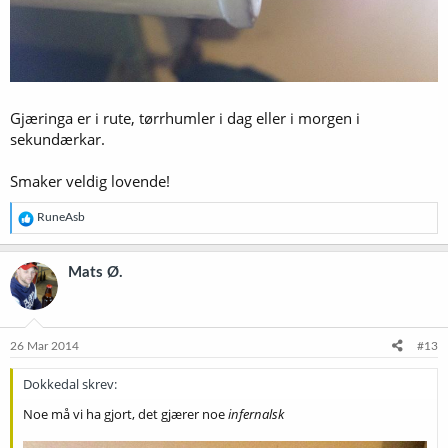
Gjæringa er i rute, tørrhumler i dag eller i morgen i
sekundærkar.
Smaker veldig lovende!
R
RuneAsb
e
a
k
Mats Ø.
s
j
o
n
e
26 Mar 2014
#13
r
:
Dokkedal skrev:
Noe må vi ha gjort, det gjærer noe
infernalsk