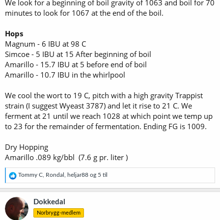
We look for a beginning of boil gravity of 1063 and boil for 70
minutes to look for 1067 at the end of the boil.
Hops
Magnum - 6 IBU at 98 C
Simcoe - 5 IBU at 15 After beginning of boil
Amarillo - 15.7 IBU at 5 before end of boil
Amarillo - 10.7 IBU in the whirlpool
We cool the wort to 19 C, pitch with a high gravity Trappist
strain (I suggest Wyeast 3787) and let it rise to 21 C. We
ferment at 21 until we reach 1028 at which point we temp up
to 23 for the remainder of fermentation. Ending FG is 1009.
Dry Hopping
Amarillo .089 kg/bbl (7.6 g pr. liter )
R
Tommy C
,
Rondal
,
heljar88
og 5 til
e
a
k
Dokkedal
s
Norbrygg-medlem
j