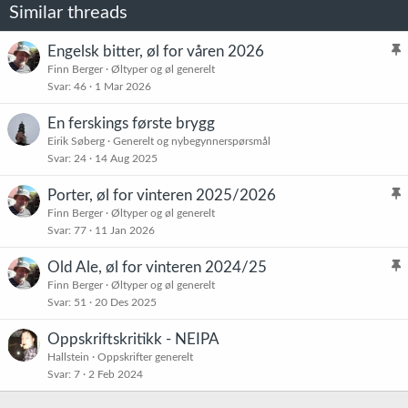
Similar threads
Engelsk bitter, øl for våren 2026
l
Finn Berger
Øltyper og øl generelt
Svar
46
1 Mar 2026
i
s
En ferskings første brygg
t
Eirik Søberg
Generelt og nybegynnerspørsmål
r
Svar
24
14 Aug 2025
e
t
Porter, øl for vinteren 2025/2026
l
Finn Berger
Øltyper og øl generelt
Svar
77
11 Jan 2026
i
s
Old Ale, øl for vinteren 2024/25
t
l
Finn Berger
Øltyper og øl generelt
r
Svar
51
20 Des 2025
i
e
s
t
Oppskriftskritikk - NEIPA
t
Hallstein
Oppskrifter generelt
r
Svar
7
2 Feb 2024
e
t