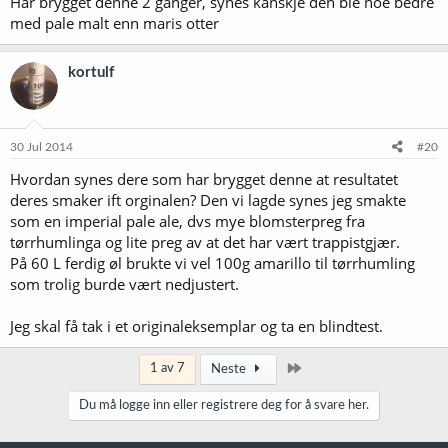
Har brygget denne 2 ganger, synes kanskje den ble noe bedre
med pale malt enn maris otter
kortulf
30 Jul 2014
#20
Hvordan synes dere som har brygget denne at resultatet
deres smaker ift orginalen? Den vi lagde synes jeg smakte
som en imperial pale ale, dvs mye blomsterpreg fra
tørrhumlinga og lite preg av at det har vært trappistgjær.
På 60 L ferdig øl brukte vi vel 100g amarillo til tørrhumling
som trolig burde vært nedjustert.
Jeg skal få tak i et originaleksemplar og ta en blindtest.
Siste
1 av 7
Neste
Du må logge inn eller registrere deg for å svare her.