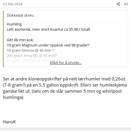
12 Feb 2014
#8
Dokkedal skrev:
Humling
Lett esoterisk, men stort kvanta! ca 35 IBU totalt
Gitt 60 min kok:
10 gram Magnum under oppkok ved 98 grader?
10 gram Simcoe @ 45 min ?
200 gram Amarillo @ 55 min?
Amarillo i whirlpool, 10.7 IBU?
Klikk for å utvide...
Kan det være de koker det i 90 minutter?
70 minutter ja, som det
stod i mailen... :bank2:
Ser at andre kloneoppskrifter på nett tørrhumler med 0,26oz
(7-8 gram?) på en 5.5 gallon oppskrift. Ellers ser humleskjema
400 gram Amarillo tørrhumle
ganske likt ut. (selv om de slår sammen 5 min og whirlpool
humlinga)
HansK