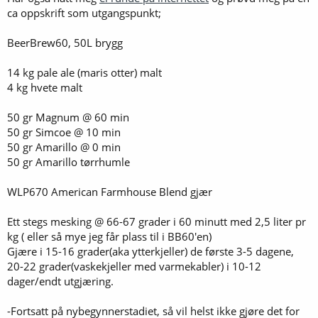
ca oppskrift som utgangspunkt;
BeerBrew60, 50L brygg
14 kg pale ale (maris otter) malt
4 kg hvete malt
50 gr Magnum @ 60 min
50 gr Simcoe @ 10 min
50 gr Amarillo @ 0 min
50 gr Amarillo tørrhumle
WLP670 American Farmhouse Blend gjær
Ett stegs mesking @ 66-67 grader i 60 minutt med 2,5 liter pr
kg ( eller så mye jeg får plass til i BB60'en)
Gjære i 15-16 grader(aka ytterkjeller) de første 3-5 dagene,
20-22 grader(vaskekjeller med varmekabler) i 10-12
dager/endt utgjæring.
-Fortsatt på nybegynnerstadiet, så vil helst ikke gjøre det for