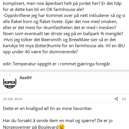
komplisert, men noe åpenbart helt på jordet her? Er det håp
for at dette kan bli en OK farmhouse ale?
-Oppskriftene jeg har kommet over på nett inkluderer så og si
alle flaket korn og flaket hvete. Gjør det noe med smaken,
eller er det mest for skumfastheten det er med i mesken?
Noen som eventuelt tør driste seg på en ballpark % mengde?
-Hvis jeg tolker det Beersmith og BrewMate sier så er det
kanskje litt mye (bitter)humle for en farmhouse ale. Vil en IBU
opp under 40 være for dominerende?
edit: Temperatur oppgitt er i rommet gjæringa foregår.
AxelH
10 Feb 2014
#2
Dette er en knallgod øl! En av mine favoritter.
Har du forsøkt å sende dem en mail og spørre? De er jo
Norgesvenner på Boulevard