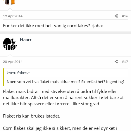
j
o
n
e
19 Apr 2014
#16
r
Funker det ikke med helt vanlig cornflakes? :jaha:
:
Haarr
20 Apr 2014
#17
kortulf skrev:
Noen som vet hva flaket mais bidrar med? Skumfasthet? Ingenting?
Flaket mais bidrar med stivelse uten å bidra til fylde eller
maltkarakter. Altså det er som å ha rent sukker i ølet bare at
det ikke blir spissere eller tørrere i like stor grad.
Flaket ris kan brukes istedet.
Corn flakes skal jeg ikke si sikkert, men de er vel dynket i