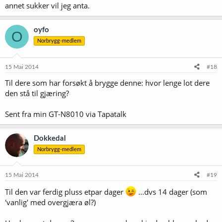
annet sukker vil jeg anta.
oyfo
O
Norbrygg-medlem
15 Mai 2014
#18
Til dere som har forsøkt å brygge denne: hvor lenge lot dere
den stå til gjæring?
Sent fra min GT-N8010 via Tapatalk
Dokkedal
Norbrygg-medlem
15 Mai 2014
#19
Til den var ferdig pluss etpar dager
...dvs 14 dager (som
'vanlig' med overgjæra øl?)