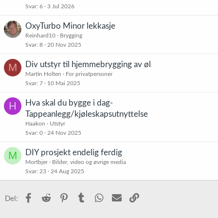
Svar
6
3 Jul 2026
OxyTurbo Minor lekkasje
Reinhard10
Brygging
Svar
8
20 Nov 2025
Div utstyr til hjemmebrygging av øl
M
Martin Holten
For privatpersoner
Svar
7
10 Mai 2025
Hva skal du bygge i dag-
H
Tappeanlegg/kjøleskapsutnyttelse
Haakon
Utstyr
Svar
0
24 Nov 2025
DIY prosjekt endelig ferdig
M
Mortbjer
Bilder, video og øvrige media
Svar
23
24 Aug 2025
Facebook
Reddit
Pinterest
Tumblr
WhatsApp
E-post
Link
Del: