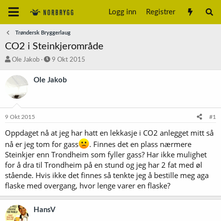
Logg inn
Registrer
Trøndersk Bryggerlaug
CO2 i Steinkjerområde
T
S
Ole Jakob
9 Okt 2015
r
t
å
a
Ole Jakob
d
r
s
t
t
d
a
a
9 Okt 2015
#1
r
t
t
o
Oppdaget nå at jeg har hatt en lekkasje i CO2 anlegget mitt så
e
nå er jeg tom for gass
. Finnes det en plass nærmere
r
Steinkjer enn Trondheim som fyller gass? Har ikke mulighet
for å dra til Trondheim på en stund og jeg har 2 fat med øl
stående. Hvis ikke det finnes så tenkte jeg å bestille meg aga
flaske med overgang, hvor lenge varer en flaske?
HansV