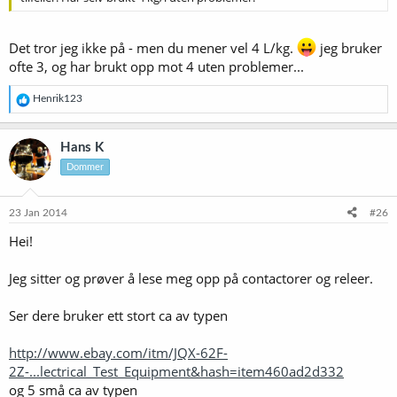
Det tror jeg ikke på - men du mener vel 4 L/kg.
jeg bruker
ofte 3, og har brukt opp mot 4 uten problemer...
R
Henrik123
e
a
k
Hans K
s
Dommer
j
o
n
e
23 Jan 2014
#26
r
Hei!
:
Jeg sitter og prøver å lese meg opp på contactorer og releer.
Ser dere bruker ett stort ca av typen
http://www.ebay.com/itm/JQX-62F-
2Z-...lectrical_Test_Equipment&hash=item460ad2d332
og 5 små ca av typen