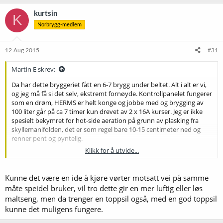
kurtsin
K
Norbrygg-medlem
12 Aug 2015
#31
Martin E skrev:
Da har dette bryggeriet fått en 6-7 brygg under beltet. Alt i alt er vi,
og jeg må få si det selv, ekstremt fornøyde. Kontrollpanelet fungerer
som en drøm, HERMS er helt konge og jobbe med og brygging av
100 liter går på ca 7 timer kun drevet av 2 x 16A kurser. Jeg er ikke
spesielt bekymret for hot-side aeration på grunn av plasking fra
skyllemanifolden, det er som regel bare 10-15 centimeter ned og
renner pent og pyntelig.
Klikk for å utvide...
2 ting er litt problematisk:
- Chugger pumpa stopper innimellom, særlig ved pumping av
kokende vørter over tid. De er også ekstremt lite imøtekommende
Kunne det være en ide å kjøre vørter motsatt vei på samme
når jeg spør om hva som er galt. Ikke kjøp Chugger.
måte speidel bruker, vil tro dette gir en mer luftig eller løs
- Ved bruk av HERMSen under hele meskinga pakker maltsenga seg
maltseng, men da trenger en toppsil også, med en god toppsil
svært tett. Forrige gang, med en belgisk wit med 50% utbytte, endte
kunne det muligens fungere.
vi opp med nesten tett mesk. Den gikk ikke helt tett, men det rant
vørter for sakte gjennom og ble undertrykk under mesken. Vi løste