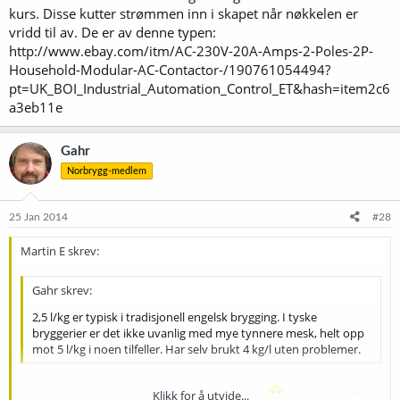
kurs. Disse kutter strømmen inn i skapet når nøkkelen er
vridd til av. De er av denne typen:
http://www.ebay.com/itm/AC-230V-20A-Amps-2-Poles-2P-
Household-Modular-AC-Contactor-/190761054494?
pt=UK_BOI_Industrial_Automation_Control_ET&hash=item2c6
a3eb11e
Gahr
Norbrygg-medlem
25 Jan 2014
#28
Martin E skrev:
Gahr skrev:
2,5 l/kg er typisk i tradisjonell engelsk brygging. I tyske
bryggerier er det ikke uvanlig med mye tynnere mesk, helt opp
mot 5 l/kg i noen tilfeller. Har selv brukt 4 kg/l uten problemer.
Klikk for å utvide...
Det tror jeg ikke på - men du mener vel 4 L/kg.
jeg bruker ofte 3,