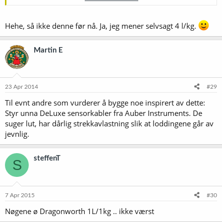
og har brukt opp mot 4 uten problemer...
Klikk for å utvide...
Hehe, så ikke denne før nå. Ja, jeg mener selvsagt 4 l/kg.
Martin E
23 Apr 2014
#29
Til evnt andre som vurderer å bygge noe inspirert av dette:
Styr unna DeLuxe sensorkabler fra Auber Instruments. De
suger lut, har dårlig strekkavlastning slik at loddingene går av
jevnlig.
steffenT
S
7 Apr 2015
#30
Nøgene ø Dragonworth 1L/1kg .. ikke værst