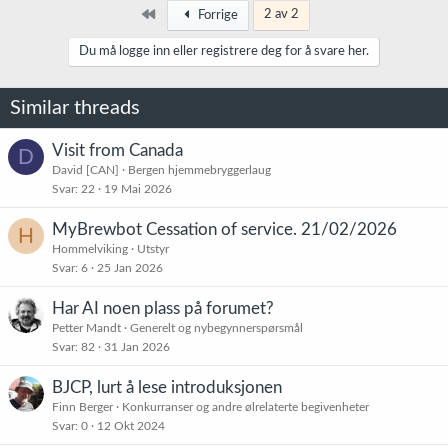
dette ved å røre opp mesken og deretter resirkulere 5 minutter til.
Først
2 av 2
Forrige
Noen som har erfaring med tett / treg mesk ved bruk av HERMS?
Du må logge inn eller registrere deg for å svare her.
Skyldes dette bare store mengder hvete?
Similar threads
Visit from Canada
D
David [CAN]
Bergen hjemmebryggerlaug
Svar
22
19 Mai 2026
MyBrewbot Cessation of service. 21/02/2026
H
Hommelviking
Utstyr
Svar
6
25 Jan 2026
Har AI noen plass på forumet?
Petter Mandt
Generelt og nybegynnerspørsmål
Svar
82
31 Jan 2026
BJCP, lurt å lese introduksjonen
Finn Berger
Konkurranser og andre ølrelaterte begivenheter
Svar
0
12 Okt 2024