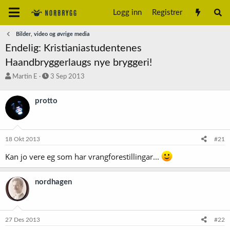
Logg inn
Registrer
Bilder, video og øvrige media
Endelig: Kristianiastudentenes
Haandbryggerlaugs nye bryggeri!
T
S
Martin E
3 Sep 2013
r
t
å
a
protto
d
r
s
t
t
d
a
a
18 Okt 2013
#21
r
t
t
o
Kan jo vere eg som har vrangforestillingar...
e
r
nordhagen
27 Des 2013
#22