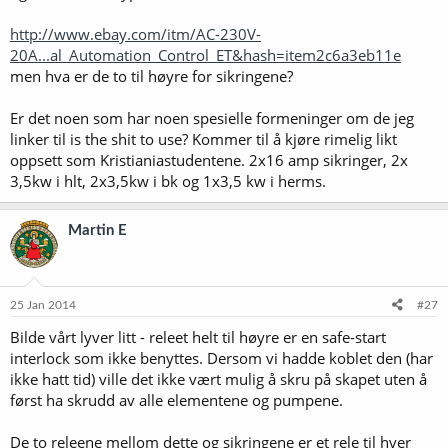
http://www.ebay.com/itm/AC-230V-
20A...al_Automation_Control_ET&hash=item2c6a3eb11e
men hva er de to til høyre for sikringene?
Er det noen som har noen spesielle formeninger om de jeg
linker til is the shit to use? Kommer til å kjøre rimelig likt
oppsett som Kristianiastudentene. 2x16 amp sikringer, 2x
3,5kw i hlt, 2x3,5kw i bk og 1x3,5 kw i herms.
Martin E
25 Jan 2014
#27
Bilde vårt lyver litt - releet helt til høyre er en safe-start
interlock som ikke benyttes. Dersom vi hadde koblet den (har
ikke hatt tid) ville det ikke vært mulig å skru på skapet uten å
først ha skrudd av alle elementene og pumpene.
De to releene mellom dette og sikringene er et rele til hver