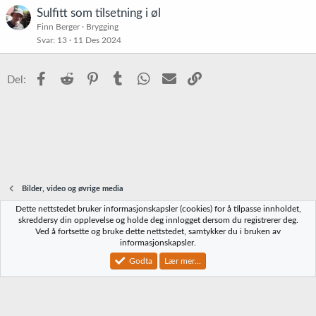
Sulfitt som tilsetning i øl
Finn Berger
Brygging
Svar
13
11 Des 2024
Facebook
Reddit
Pinterest
Tumblr
WhatsApp
E-post
Link
Del:
Bilder, video og øvrige media
Dette nettstedet bruker informasjonskapsler (cookies) for å tilpasse innholdet,
Norbrygg-default
skreddersy din opplevelse og holde deg innlogget dersom du registrerer deg.
Ved å fortsette og bruke dette nettstedet, samtykker du i bruken av
Kontakt oss
Vilkår og regler
Personvernregler
Hjelp
Hjem
R
informasjonskapsler.
S
S
Godta
Lær mer...
®
Community platform by XenForo
© 2010-2023 XenForo Ltd.