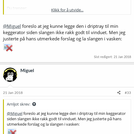
Du trenger:
Klikk for å utvide...
http://www.ikea.com/no/no/catalog/products/30081467/#/5005725
4
http://www.biltema.no/no/Bygg/VVS/Ventilasjon/Ventilasjonsror/R
@Miguel
foreslo at jeg kunne legge den i driptray til min
ormuffe-100125-mm-2000022193/
keggerator siden slangen ikke rakk godt til vinduet. Men jeg
http://www.biltema.no/no/Bygg/VVS/Ventilasjon/Ventilasjonsslang
justerte på hans utmerkede forslag og la slangen i vasken:
e/Ventilasjonsslange-2000020663/
http://www.biltema.no/no/Bygg/VVS/Ventilasjon/Vifter/Rorvifte-
o100-mm-2000028256/
http://www.biltema.no/no/Bil---MC/B...g/Slangeklemmer-2-stk-
Sist redigert:
21 Jan 2018
2000019557/?artId=61863
http://www.biltema.no/no/Bygg/Belys...d-strombryter-ujordet-
Miguel
transparent-2000020840/
Totalt 535,- og så brukte jeg en silikonslange som pakning nede på
hetten. Den er strengt tatt ikke nødvendig, men gir tettere og
21 Jan 2018
#33
tightere passform.
Arnljot skrev:
Skjærer hull i Blandat skålen. Setter rørmuffe inn fra innsiden.
Trer avtrekkslange på muffen fra utsiden og fester med
@Miguel
foreslo at jeg kunne legge den i driptray til min keggerator
slangeklemme.
siden slangen ikke rakk godt til vinduet. Men jeg justerte på hans
I andre enden av slangen festes rørvifte med slangeklemme.
utmerkede forslag og la slangen i vasken:
Kobler ledning med av og på-knapp til viften. Voila!