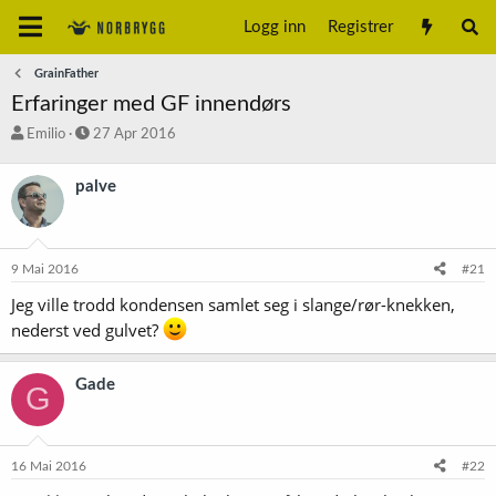
Logg inn
Registrer
GrainFather
Erfaringer med GF innendørs
T
S
Emilio
27 Apr 2016
r
t
å
a
palve
d
r
s
t
t
d
a
a
9 Mai 2016
#21
r
t
t
o
Jeg ville trodd kondensen samlet seg i slange/rør-knekken,
e
nederst ved gulvet?
r
Gade
G
16 Mai 2016
#22