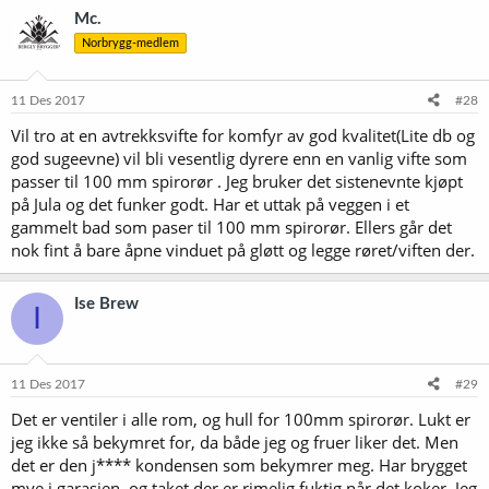
Mc.
Norbrygg-medlem
11 Des 2017
#28
Vil tro at en avtrekksvifte for komfyr av god kvalitet(Lite db og
god sugeevne) vil bli vesentlig dyrere enn en vanlig vifte som
passer til 100 mm spirorør . Jeg bruker det sistenevnte kjøpt
på Jula og det funker godt. Har et uttak på veggen i et
gammelt bad som paser til 100 mm spirorør. Ellers går det
nok fint å bare åpne vinduet på gløtt og legge røret/viften der.
Ise Brew
I
11 Des 2017
#29
Det er ventiler i alle rom, og hull for 100mm spirorør. Lukt er
jeg ikke så bekymret for, da både jeg og fruer liker det. Men
det er den j**** kondensen som bekymrer meg. Har brygget
mye i garasjen, og taket der er rimelig fuktig når det koker. Jeg