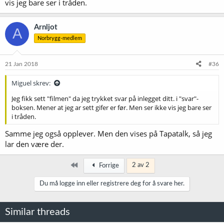
vis jeg bare ser i tråden.
Arnljot
A
Norbrygg-medlem
21 Jan 2018
#36
Miguel skrev:
Jeg fikk sett "filmen" da jeg trykket svar på inlegget ditt. i "svar"-
boksen. Mener at jeg ar sett gifer er før. Men ser ikke vis jeg bare ser
i tråden.
Samme jeg også opplever. Men den vises på Tapatalk, så jeg
lar den være der.
Først
2 av 2
Forrige
Du må logge inn eller registrere deg for å svare her.
Similar threads