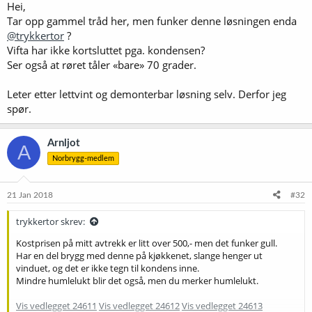
Hei,
Tar opp gammel tråd her, men funker denne løsningen enda
@trykkertor
?
Vifta har ikke kortsluttet pga. kondensen?
Ser også at røret tåler «bare» 70 grader.
Leter etter lettvint og demonterbar løsning selv. Derfor jeg
spør.
Arnljot
A
Norbrygg-medlem
21 Jan 2018
#32
trykkertor skrev:
Kostprisen på mitt avtrekk er litt over 500,- men det funker gull.
Har en del brygg med denne på kjøkkenet, slange henger ut
vinduet, og det er ikke tegn til kondens inne.
Mindre humlelukt blir det også, men du merker humlelukt.
Vis vedlegget 24611
Vis vedlegget 24612
Vis vedlegget 24613