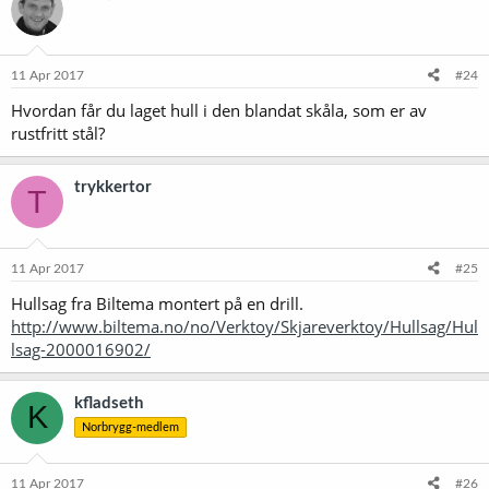
11 Apr 2017
#24
Hvordan får du laget hull i den blandat skåla, som er av
rustfritt stål?
trykkertor
T
11 Apr 2017
#25
Hullsag fra Biltema montert på en drill.
http://www.biltema.no/no/Verktoy/Skjareverktoy/Hullsag/Hul
lsag-2000016902/
kfladseth
K
Norbrygg-medlem
11 Apr 2017
#26