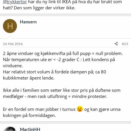
@trykkertor
har du ny link til IKEA på hva du har brukt som
hatt? Den som ligger der virker ikke.
Hansern
H
16 Mai 2016
#23
2 åpne vinduer og kjøkkenvifta på full pupp = null problem.
Når temperaturen ute er < -2 grader C : Lett kondens på
vinduene.
Har relativt stort volum å fordele dampen på; ca 80
kubikkmeter åpent lende.
Ikke alle i familien som setter like stor pris på duftene som
medfølger - men rask utluftning = mindre protester.
Er en fordel om man jobber i turnus
og kan gjøre unna
kokingen på formiddagen.
MartinHH