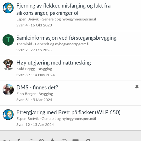
Fjerning av flekker, misfarging og lukt fra
silikonslanger, pakninger ol.
Espen Breivik
Generelt og nybegynnerspørsmål
Svar
4
16 Okt 2023
Samleinformasjon ved førstegangsbrygging
T
Theminid
Generelt og nybegynnerspørsmål
Svar
2
27 Feb 2023
Høy utgjæring med nattmesking
Kold Brygg
Brygging
Svar
39
14 Nov 2024
DMS - finnes det?
l
Finn Berger
Brygging
Svar
81
5 Mar 2024
i
s
Ettergjæring med Brett på flasker (WLP 650)
t
Espen Breivik
Generelt og nybegynnerspørsmål
r
Svar
12
15 Apr 2024
e
t