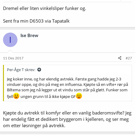
Dremel eller liten vinkelsliper funker og.
Sent fra min D6503 via Tapatalk
Ise Brew
I
11 Des 2017
#27
Per-Åge T skrev:
Jeg koker inne, og har elendig avtrekk. Første gang hadde jeg 2-3
vinduer oppe, og dro på meg en influensa. Kjøpte så en vifte+ rør på
Biltema som jeg nå legger ut et vindu som står på gløtt. Funker som
fjell
ungen grunn til å ikke kjøpe GF
Kjøpte du avtrekk til komfyr eller en vanlig baderomsvifte? Jeg
har endelig fått et dedikert bryggerom i kjelleren, og ser meg
om etter løsninger på avtrekk.