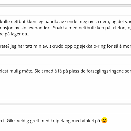
 skulle nettbutikken jeg handla av sende meg ny sa dem, og det var 
amasjon av sin leverandør.. Snakka med nettbutikken på telefon, o
 på lager da..
e? Jeg har tatt min av, skrudd opp og sjekka o-ring for så å mont
nklest mulig måte. Sleit med å få på plass de forseglingsringene 
n i. Gikk veldig greit med knipetang med vinkel på