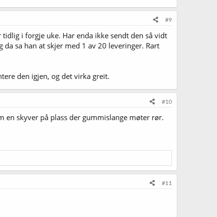
#9
tidlig i forgje uke. Har enda ikke sendt den så vidt
g da sa han at skjer med 1 av 20 leveringer. Rart
ere den igjen, og det virka greit.
#10
som en skyver på plass der gummislange møter rør.
#11