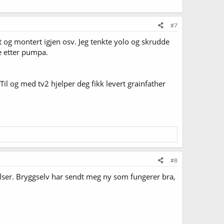
#7
rt og montert igjen osv. Jeg tenkte yolo og skrudde
e etter pumpa.
il og med tv2 hjelper deg fikk levert grainfather
#8
lser. Bryggselv har sendt meg ny som fungerer bra,