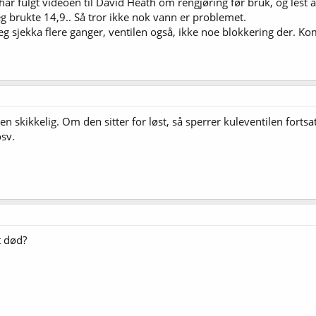
g har fulgt videoen til David Heath om rengjøring før bruk, og lest
jeg brukte 14,9.. Så tror ikke nok vann er problemet.
jeg sjekka flere ganger, ventilen også, ikke noe blokkering der.
n skikkelig. Om den sitter for løst, så sperrer kuleventilen fortsa
osv.
t død?