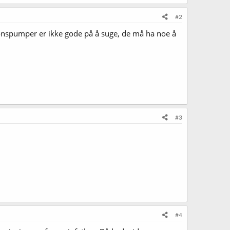
#2
jonspumper er ikke gode på å suge, de må ha noe å
#3
#4