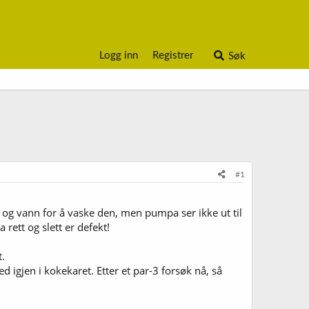
Logg inn
Registrer
Søk
#1
 og vann for å vaske den, men pumpa ser ikke ut til
 rett og slett er defekt!
t.
igjen i kokekaret. Etter et par-3 forsøk nå, så