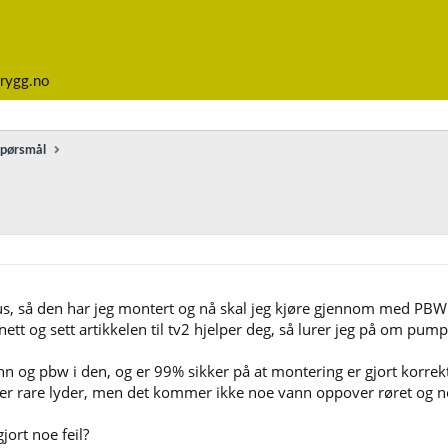
rygg.no
spørsmål
 hus, så den har jeg montert og nå skal jeg kjøre gjennom med PBW
å nett og sett artikkelen til tv2 hjelper deg, så lurer jeg på om pumpa
n og pbw i den, og er 99% sikker på at montering er gjort korrek
r rare lyder, men det kommer ikke noe vann oppover røret og ned 
jort noe feil?