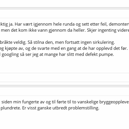
riktig ja. Har vært igjennom hele runda og sett etter feil, demonte
, men det kom ikke vann gjennom da heller. Skjer ingenting vider
råkte veldig. Så stilna den, men fortsatt ingen sirkulering.
eg kjøpte av, og de svarte med en gang at de har opplevd det før. T
 googling så ser jeg at mange har slitt med defekt pumpe.
den min fungerte av og til førte til to vanskelige bryggeoppleve
lundrete. Er visst ganske utbredt problemstilling.