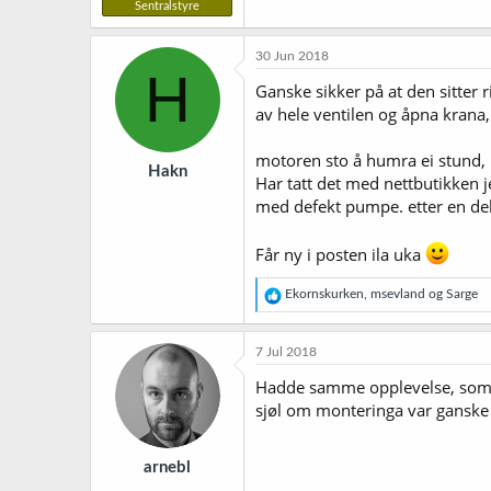
Sentralstyre
30 Jun 2018
H
Ganske sikker på at den sitter 
av hele ventilen og åpna krana
motoren sto å humra ei stund, b
Hakn
Har tatt det med nettbutikken j
med defekt pumpe. etter en del
Får ny i posten ila uka
R
Ekornskurken
,
msevland
og
Sarge
e
a
k
7 Jul 2018
s
j
Hadde samme opplevelse, som si
o
sjøl om monteringa var ganske p
n
e
r
arnebl
: