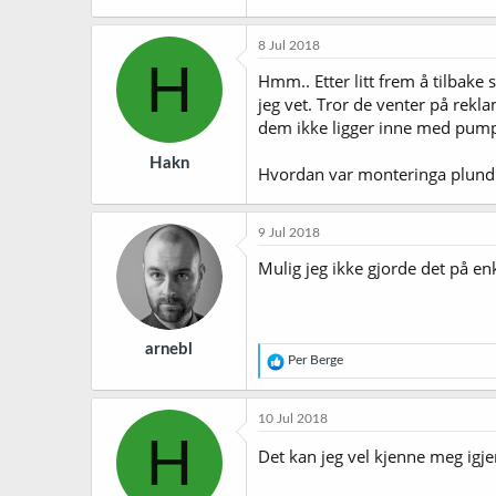
8 Jul 2018
H
Hmm.. Etter litt frem å tilbake
jeg vet. Tror de venter på rekl
dem ikke ligger inne med pumpe
Hakn
Hvordan var monteringa plundret
9 Jul 2018
Mulig jeg ikke gjorde det på e
arnebl
R
Per Berge
e
a
k
10 Jul 2018
s
H
j
Det kan jeg vel kjenne meg igje
o
n