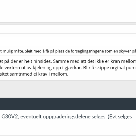
st mulig måte. Sleit med å få på plass de forseglingsringene som en skyver 
t på der er helt hinsides. Samme med att det ikke er kran mell
le vørtern ut av kjelen og opp i gjærkar. Blir å skippe orginal p
itet samtnmed ei krav i mellom.
r G30V2, eventuelt oppgraderingsdelene selges. (Evt selges