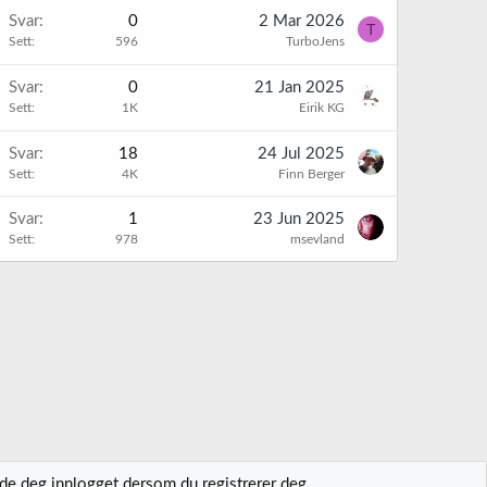
Svar
0
2 Mar 2026
T
Sett
596
TurboJens
Svar
0
21 Jan 2025
Sett
1K
Eirik KG
Svar
18
24 Jul 2025
Sett
4K
Finn Berger
Svar
1
23 Jun 2025
Sett
978
msevland
lde deg innlogget dersom du registrerer deg.