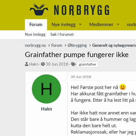
Forum
Nye innlegg
Medlemmer
norb
Nye innlegg
Søk i forumet
norbrygg.no
Forum
Ølbrygging
Generelt og nybegynner
Grainfather pumpe fungerer ikke
T
S
S
Hakn
30 Jun 2018
grainfather
r
t
t
å
a
i
30 Jun 2018
d
r
k
H
s
t
k
Hei! Første post her nå
t
d
o
Har akkurat fått grainfather i
a
a
r
å fungere. Etter å ha lest litt p
r
t
d
t
o
Hakn
Har ikke hatt noe annet enn van
e
Den står bare å hummer og lage
r
kutta den bare helt ut.
Reklamasjonssak, eller har jeg g