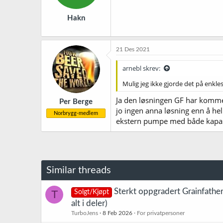
e
r
Hakn
:
21 Des 2021
arnebl skrev:
Mulig jeg ikke gjorde det på enkle
Ja den løsningen GF har komme
Per Berge
jo ingen anna løsning enn å hel
Norbrygg-medlem
ekstern pumpe med både kapas
Similar threads
Sterkt oppgradert Grainfathe
T
Solgt/Kjøpt
alt i deler)
TurboJens
8 Feb 2026
For privatpersoner