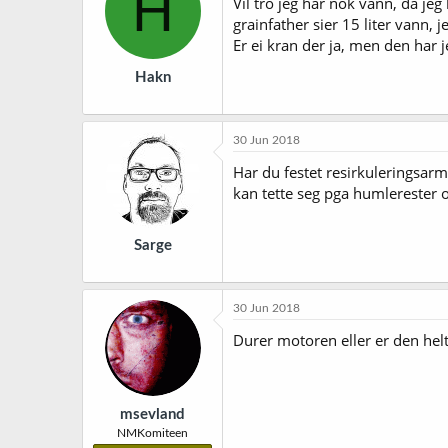
H
Vil tro jeg har nok vann, da je
grainfather sier 15 liter vann, 
Er ei kran der ja, men den har 
Hakn
30 Jun 2018
Har du festet resirkuleringsarme
kan tette seg pga humlerester 
Sarge
30 Jun 2018
Durer motoren eller er den hel
msevland
NMKomiteen