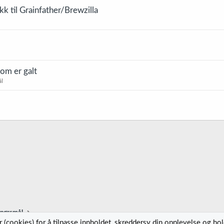
 til Grainfather/Brewzilla
som er galt
ål
spørsmål
 (cookies) for å tilpasse innholdet, skreddersy din opplevelse og ho