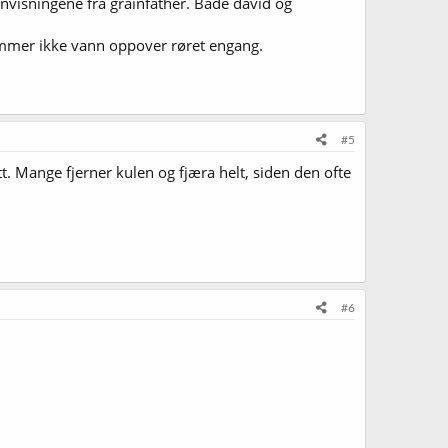
 anvisningene fra grainfather. Både david og
 Kommer ikke vann oppover røret engang.
#5
tt. Mange fjerner kulen og fjæra helt, siden den ofte
#6