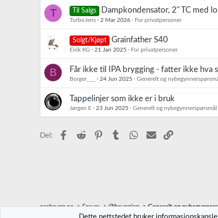
Dampkondensator, 2" TC med lokk
T
Til Salgs
TurboJens
2 Mar 2026
For privatpersoner
Grainfather S40
Solgt/Kjøpt
Eirik KG
21 Jan 2025
For privatpersoner
Får ikke til IPA brygging - fatter ikke hva 
B
Borger___
24 Jun 2025
Generelt og nybegynnerspørsm
Tappelinjer som ikke er i bruk
Jørgen E
23 Jun 2025
Generelt og nybegynnerspørsmål
Facebook
Reddit
Pinterest
Tumblr
WhatsApp
E-post
Link
Del:
norbrygg.no
Forum
Ølbrygging
Generelt og nybegynner
Dette nettstedet bruker informasjonskapsler