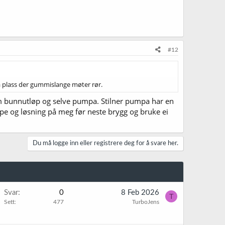
#12
på plass der gummislange møter rør.
om bunnutløp og selve pumpa. Stilner pumpa har en
umpe og løsning på meg før neste brygg og bruke ei
Du må logge inn eller registrere deg for å svare her.
Svar
0
8 Feb 2026
T
Sett
477
TurboJens