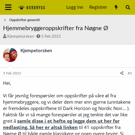
Logg inn
Registrer
Oppskrifter generelt
Hjemmebryggeroppskrifter fra Nøgne Ø
T
S
Kjempetorsken
5 Feb 2021
r
t
å
a
Kjempetorsken
d
r
s
t
t
d
a
a
5 Feb 2021
#1
r
t
t
o
Hei,
e
r
Vi får jevnlig forespørsler om oppskrifter på våre øl fra
hjemmebryggere, og vi deler dem mer enn gjerne (unntakene
er fremdeles oppskriftene til Dark Horizon og Nordic Noir… ).
Faktisk får vi så mange forespørsler at jeg tenkte det var like
greit å
samle disse i et hefte og legge dem ut her for
nedlasting. Så her er altså linken
til 41 oppskrifter fra
Nøgne Ø til både gamle klassikere og noen nyere brygg. Si