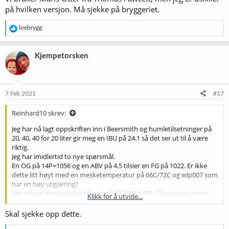
på hvilken versjon. Må sjekke på bryggeriet.
R
loebrygg
e
a
k
Kjempetorsken
s
j
o
n
e
7 Feb 2021
#17
r
:
Reinhard10 skrev:
Jeg har nå lagt oppskriften inn i Beersmith og humletilsetninger på
20, 40, 40 for 20 liter gir meg en IBU på 24.1 så det ser ut til å være
riktig.
Jeg har imidlertid to nye spørsmål.
En OG på 14P=1056 og en ABV på 4.5 tilsier en FG på 1022. Er ikke
dette litt høyt med en mesketemperatur på 66C/72C og wlp007 som
har en høy utgjæring?
Det står at mesken skal siles av til 17,8°P/ 1.071 OG som jeg antar
Klikk for å utvide...
betyr at OG før koking er 1071. Vil ikke det gi en vesentlig høyere OG
etter 90 min koking pga fordamping?
Skal sjekke opp dette.
Beklager denne "nitpickingen", men jeg vil gjerne brygge denne