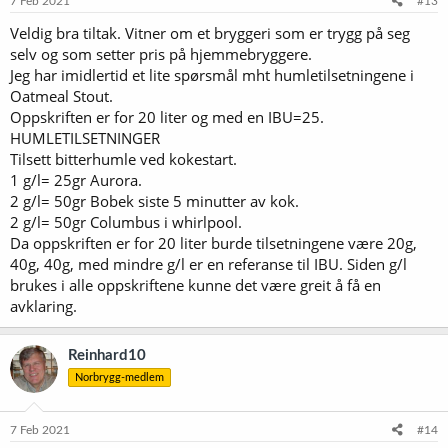
7 Feb 2021
#13
r
Veldig bra tiltak. Vitner om et bryggeri som er trygg på seg
:
selv og som setter pris på hjemmebryggere.
Jeg har imidlertid et lite spørsmål mht humletilsetningene i
Oatmeal Stout.
Oppskriften er for 20 liter og med en IBU=25.
HUMLETILSETNINGER
Tilsett bitterhumle ved kokestart.
1 g/l= 25gr Aurora.
2 g/l= 50gr Bobek siste 5 minutter av kok.
2 g/l= 50gr Columbus i whirlpool.
Da oppskriften er for 20 liter burde tilsetningene være 20g,
40g, 40g, med mindre g/l er en referanse til IBU. Siden g/l
brukes i alle oppskriftene kunne det være greit å få en
avklaring.
Reinhard10
Norbrygg-medlem
7 Feb 2021
#14