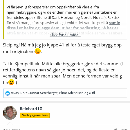
Vi får jevnlig forespørsler om oppskrifter på våre øl fra
hjemmebryggere, og vi deler dem mer enn gjerne (unntakene er
fremdeles oppskriftene til Dark Horizon og Nordic Noir… ). Faktisk
får vi så mange forespørsler at jeg tenkte det var like greit å
samle
disse i et hefte og legge dem ut her for nedlasting. Så her er
altså linken
til 41 oppskrifter fra Nøgne Ø til både gamle klassikere
Klikk for å utvide...
og noen nyere brygg. Si gjerne fra når dere er ferdig med å brygge
disse, så legger jeg ut et nytt hefte
Sleiping! Nå må jeg jo kjøpe 41 øl for å teste eget brygg opp
mot originalene
.
Mvh. Tom, Nøgne Ø
Takk. Kjempetiltak! Måtte alle bryggerier gjøre det samme. (I
rettferdighetens navn så gjør jo noen det, og de fleste er
vennlig innstilt når man spør. Men denne formen var veldig
fin
.)
R
texas
,
Rolf Gunnar Seterberget
,
Einar Michelsen
og 6 til
e
a
k
Reinhard10
s
Norbrygg-medlem
j
o
n
e