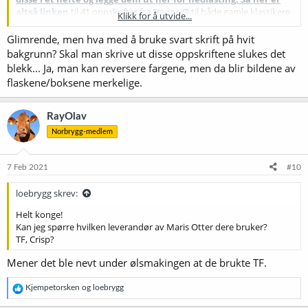
altså linken
til 41 oppskrifter fra Nøgne Ø til både gamle klassikere
Klikk for å utvide...
og noen nyere brygg. Si gjerne fra når dere er ferdig med å brygge
disse, så legger jeg ut et nytt hefte
Glimrende, men hva med å bruke svart skrift på hvit
bakgrunn? Skal man skrive ut disse oppskriftene slukes det
Mvh. Tom, Nøgne Ø
blekk... Ja, man kan reversere fargene, men da blir bildene av
flaskene/boksene merkelige.
RayOlav
Norbrygg-medlem
7 Feb 2021
#10
loebrygg skrev:
Helt konge!
Kan jeg spørre hvilken leverandør av Maris Otter dere bruker?
TF, Crisp?
Mener det ble nevt under ølsmakingen at de brukte TF.
R
Kjempetorsken
og
loebrygg
e