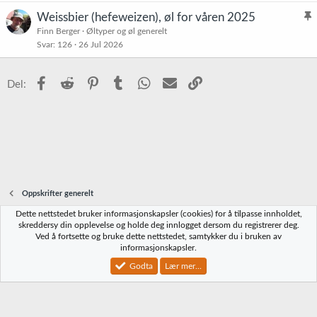
s
t
Weissbier (hefeweizen), øl for våren 2025
t
l
Finn Berger
Øltyper og øl generelt
r
Svar
126
26 Jul 2026
i
e
s
t
t
Facebook
Reddit
Pinterest
Tumblr
WhatsApp
E-post
Link
Del:
r
e
t
Oppskrifter generelt
Dette nettstedet bruker informasjonskapsler (cookies) for å tilpasse innholdet,
Norbrygg-default
skreddersy din opplevelse og holde deg innlogget dersom du registrerer deg.
Ved å fortsette og bruke dette nettstedet, samtykker du i bruken av
Kontakt oss
Vilkår og regler
Personvernregler
Hjelp
Hjem
R
informasjonskapsler.
S
S
Godta
Lær mer...
®
Community platform by XenForo
© 2010-2023 XenForo Ltd.