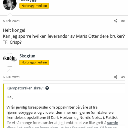
Norbrygg-medlem
6 Feb 2021
#8
Helt konge!
Kan jeg spørre hvilken leverandør av Maris Otter dere bruker?
TF, Crisp?
Skogtun
Norbrygg-medlem
6 Feb 2021
#9
Kjempetorsken skrev:
Hei,
Vi får jevnlig forespørsler om oppskrifter på våre øl fra
hjemmebryggere, og vi deler dem mer enn gjerne (unntakene er
fremdeles oppskriftene til Dark Horizon og Nordic Noir… ). Faktisk
får vi så mange forespørsler at jeg tenkte det var like greit å
samle
disse i et hefte og legge dem ut her for nedlasting. Så her er