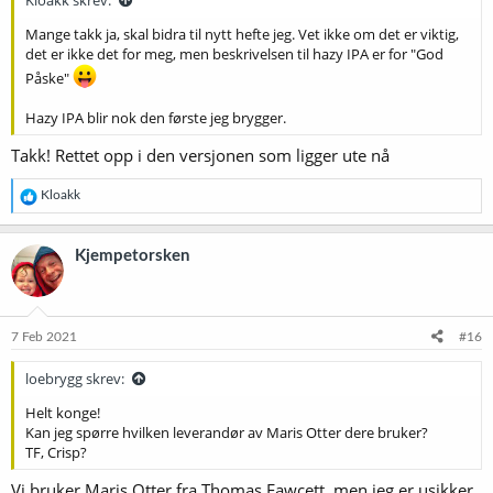
Kloakk skrev:
Mange takk ja, skal bidra til nytt hefte jeg. Vet ikke om det er viktig,
det er ikke det for meg, men beskrivelsen til hazy IPA er for "God
Påske"
Hazy IPA blir nok den første jeg brygger.
Takk! Rettet opp i den versjonen som ligger ute nå
R
Kloakk
e
a
k
Kjempetorsken
s
j
o
n
e
7 Feb 2021
#16
r
:
loebrygg skrev:
Helt konge!
Kan jeg spørre hvilken leverandør av Maris Otter dere bruker?
TF, Crisp?
Vi bruker Maris Otter fra Thomas Fawcett, men jeg er usikker