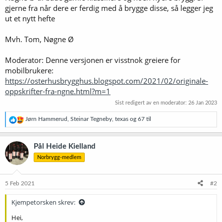
gjerne fra når dere er ferdig med å brygge disse, så legger jeg
ut et nytt hefte
Mvh. Tom, Nøgne Ø
Moderator: Denne versjonen er visstnok greiere for
mobilbrukere:
https://osterhusbrygghus.blogspot.com/2021/02/originale-
oppskrifter-fra-ngne.html?m=1
Sist redigert av en moderator:
26 Jan 2023
R
Jørn Hammerud
,
Steinar Tegneby
,
texas
og 67 til
e
a
k
Pål Heide Kielland
s
Norbrygg-medlem
j
o
n
e
5 Feb 2021
#2
r
:
Kjempetorsken skrev:
Hei,