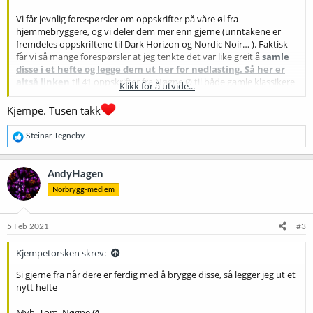
Vi får jevnlig forespørsler om oppskrifter på våre øl fra
hjemmebryggere, og vi deler dem mer enn gjerne (unntakene er
fremdeles oppskriftene til Dark Horizon og Nordic Noir… ). Faktisk
får vi så mange forespørsler at jeg tenkte det var like greit å
samle
disse i et hefte og legge dem ut her for nedlasting. Så her er
altså linken
til 41 oppskrifter fra Nøgne Ø til både gamle klassikere
Klikk for å utvide...
og noen nyere brygg. Si gjerne fra når dere er ferdig med å brygge
disse, så legger jeg ut et nytt hefte
Kjempe. Tusen takk
Mvh. Tom, Nøgne Ø
R
Steinar Tegneby
e
a
k
AndyHagen
s
Norbrygg-medlem
j
o
n
e
5 Feb 2021
#3
r
:
Kjempetorsken skrev:
Si gjerne fra når dere er ferdig med å brygge disse, så legger jeg ut et
nytt hefte
Mvh. Tom, Nøgne Ø