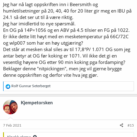
Jeg har nå lagt oppskriften inn i Beersmith og
humletilsetninger på 20, 40, 40 for 20 liter gir meg en IBU på
24.1 så det ser ut til å være riktig.
Jeg har imidlertid to nye spørsmål.
En OG på 14P=1056 og en ABV på 4.5 tilsier en FG på 1022.
Er ikke dette litt høyt med en mesketemperatur på 66C/72C
og wlp007 som har en høy utgjæring?
Det står at mesken skal siles av til 17,8°P/ 1.071 OG som jeg
antar betyr at OG før koking er 1071. Vil ikke det gi en
vesentlig høyere OG etter 90 min koking pga fordamping?
Beklager denne "nitpickingen", men jeg vil gjerne brygge
denne oppskriften og derfor vite hva jeg gjør.
R
Rolf Gunnar Seterberget
e
a
k
Kjempetorsken
s
j
o
n
e
7 Feb 2021
#15
r
: