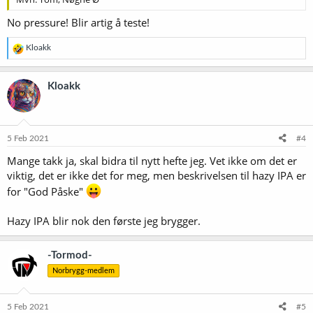
No pressure! Blir artig å teste!
R
Kloakk
e
a
k
Kloakk
s
j
o
n
e
5 Feb 2021
#4
r
Mange takk ja, skal bidra til nytt hefte jeg. Vet ikke om det er
:
viktig, det er ikke det for meg, men beskrivelsen til hazy IPA er
for "God Påske"
Hazy IPA blir nok den første jeg brygger.
-Tormod-
Norbrygg-medlem
5 Feb 2021
#5