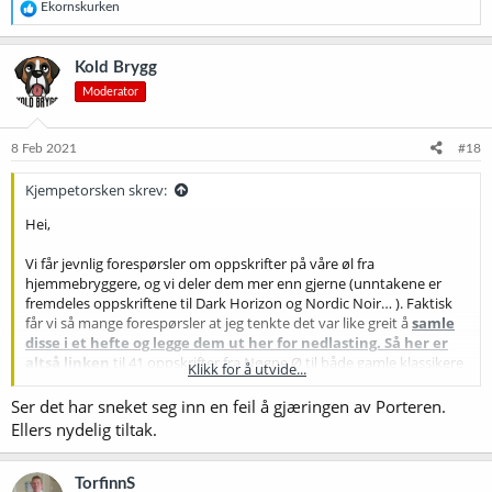
oppskriften og derfor vite hva jeg gjør.
R
Ekornskurken
e
a
k
Kold Brygg
s
Moderator
j
o
n
e
8 Feb 2021
#18
r
:
Kjempetorsken skrev:
Hei,
Vi får jevnlig forespørsler om oppskrifter på våre øl fra
hjemmebryggere, og vi deler dem mer enn gjerne (unntakene er
fremdeles oppskriftene til Dark Horizon og Nordic Noir… ). Faktisk
får vi så mange forespørsler at jeg tenkte det var like greit å
samle
disse i et hefte og legge dem ut her for nedlasting. Så her er
altså linken
til 41 oppskrifter fra Nøgne Ø til både gamle klassikere
Klikk for å utvide...
og noen nyere brygg. Si gjerne fra når dere er ferdig med å brygge
disse, så legger jeg ut et nytt hefte
Ser det har sneket seg inn en feil å gjæringen av Porteren.
Ellers nydelig tiltak.
Mvh. Tom, Nøgne Ø
TorfinnS