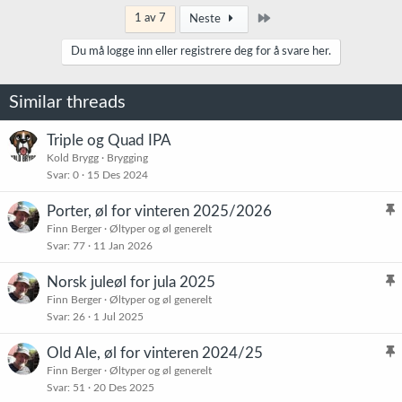
Siste
1 av 7
Neste
Du må logge inn eller registrere deg for å svare her.
Similar threads
Triple og Quad IPA
Kold Brygg
Brygging
Svar
0
15 Des 2024
Porter, øl for vinteren 2025/2026
l
Finn Berger
Øltyper og øl generelt
Svar
77
11 Jan 2026
i
s
Norsk juleøl for jula 2025
t
l
Finn Berger
Øltyper og øl generelt
r
Svar
26
1 Jul 2025
i
e
s
t
Old Ale, øl for vinteren 2024/25
t
l
Finn Berger
Øltyper og øl generelt
r
Svar
51
20 Des 2025
i
e