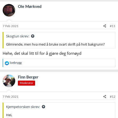
a
k
Ole Mørkved
s
j
o
n
e
7 Feb 2021
#11
r
:
Skogtun skrev:
Glimrende, men hva med å bruke svart skrift på hvit bakgrunn?
Hehe, det skal litt til for å gjøre deg fornøyd
R
loebrygg
e
a
k
Finn Berger
s
Moderator
j
o
n
e
7 Feb 2021
#12
r
:
Kjempetorsken skrev:
Hei,