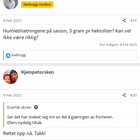
Norbrygg-medlem
8 Feb 2021
#19
Humletilsetningene på saison, 3 gram pr hektoliter? Kan vel
ikke være riktig?
Sist redigert:
8 Feb 2021
R
loebrygg
e
a
k
Kjempetorsken
s
j
o
n
e
9 Feb 2021
#20
r
:
Eramik skrev:
Ser det har sneket seg inn en feil å gjæringen av Porteren.
Ellers nydelig tiltak.
Rettet opp nå. Takk!