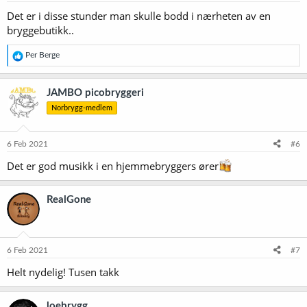
Det er i disse stunder man skulle bodd i nærheten av en
bryggebutikk..
R
Per Berge
e
a
k
JAMBO picobryggeri
s
Norbrygg-medlem
j
o
n
e
6 Feb 2021
#6
r
Det er god musikk i en hjemmebryggers ører
:
RealGone
6 Feb 2021
#7
Helt nydelig! Tusen takk
loebrygg