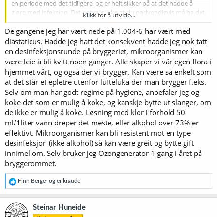
en periode med det tidligere, og er helt sikker på at det hadde å
gjøre med infeksjon. Det betyr jo ikke at du nødvendigvis må ha det,
Klikk for å utvide...
men ikke utelukke det helt, heller.
De gangene jeg har vært nede på 1.004-6 har vært med
Fater eller flasker du?
diastaticus. Hadde jeg hatt det konsekvent hadde jeg nok tatt
en desinfeksjonsrunde på bryggeriet, mikroorganismer kan
være leie å bli kvitt noen ganger. Alle skaper vi vår egen flora i
hjemmet vårt, og også der vi brygger. Kan være så enkelt som
at det står et epletre utenfor lufteluka der man brygger f.eks.
Selv om man har godt regime på hygiene, anbefaler jeg og
koke det som er mulig å koke, og kanskje bytte ut slanger, om
de ikke er mulig å koke. Løsning med klor i forhold 50
ml/1liter vann dreper det meste, eller alkohol over 73% er
effektivt. Mikroorganismer kan bli resistent mot en type
desinfeksjon (ikke alkohol) så kan være greit og bytte gift
innimellom. Selv bruker jeg Ozongenerator 1 gang i året på
bryggerommet.
R
Finn Berger
og
erikraude
e
a
k
Steinar Huneide
s