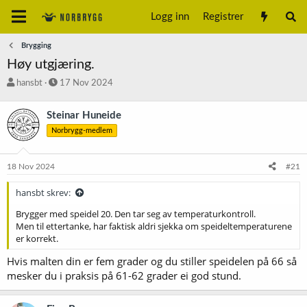
Logg inn
Registrer
Brygging
Høy utgjæring.
T
S
hansbt
17 Nov 2024
r
t
å
a
Steinar Huneide
d
r
Norbrygg-medlem
s
t
t
d
a
a
18 Nov 2024
#21
r
t
t
o
hansbt skrev:
e
r
Brygger med speidel 20. Den tar seg av temperaturkontroll.
Men til ettertanke, har faktisk aldri sjekka om speideltemperaturene
er korrekt.
Hvis malten din er fem grader og du stiller speidelen på 66 så
mesker du i praksis på 61-62 grader ei god stund.