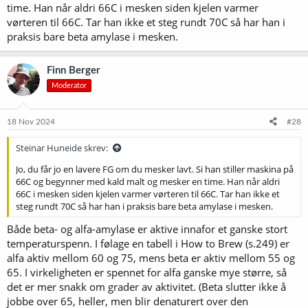
time. Han når aldri 66C i mesken siden kjelen varmer
vørteren til 66C. Tar han ikke et steg rundt 70C så har han i
praksis bare beta amylase i mesken.
Finn Berger
Moderator
18 Nov 2024
#28
Steinar Huneide skrev:
Jo, du får jo en lavere FG om du mesker lavt. Si han stiller maskina på
66C og begynner med kald malt og mesker en time. Han når aldri
66C i mesken siden kjelen varmer vørteren til 66C. Tar han ikke et
steg rundt 70C så har han i praksis bare beta amylase i mesken.
Både beta- og alfa-amylase er aktive innafor et ganske stort
temperaturspenn. I følage en tabell i How to Brew (s.249) er
alfa aktiv mellom 60 og 75, mens beta er aktiv mellom 55 og
65. I virkeligheten er spennet for alfa ganske mye større, så
det er mer snakk om grader av aktivitet. (Beta slutter ikke å
jobbe over 65, heller, men blir denaturert over den