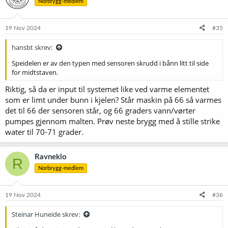
Norbrygg-medlem
j
o
n
e
19 Nov 2024
#35
r
:
hansbt skrev:
Speidelen er av den typen med sensoren skrudd i bånn litt til side
for midtstaven.
Riktig, så da er input til systemet like ved varme elementet
som er limt under bunn i kjelen? Står maskin på 66 så varmes
det til 66 der sensoren står, og 66 graders vann/vørter
pumpes gjennom malten. Prøv neste brygg med å stille strike
water til 70-71 grader.
Ravneklo
R
Norbrygg-medlem
19 Nov 2024
#36
Steinar Huneide skrev: