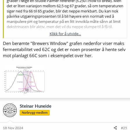
grader i følge en studie Palmer refererer (s.250 i How to Brew). Men
det er liten variasjon mellom 62,5 og 67 grader, så om temperaturen
siger ned fra 66 til 65 grader, blir det neppe merkbart. Du kan nok
påvirke utgjæringsprosenten til å bli høyere enn normalt ved å
manipulere pH og temperatur på en litt innvikla måte sånn at limit
dekstrinasen blir aktiv, men det vil du neppe slumpe til å få til.
Klikk for å utvide...
Hvis du ikke bruker et utmesksteg, får du høyere utgjæringsprosent
enn om du gjør det, fordi utmesksteget vil gi deg et litt høyere
Den berømte "Brewers WIndow" grafen nedenfor viser maks
utbytte som stort sett bare består av dekstriner. Men det dreier seg
fermentabilitet ved 62C og det er noen prosenter å hente selv
nok heller ikke om veldig mye. (Du vil få høyere FG, også, så ølet
mot planlagt 66C som i eksempelet over her.
påvirkes i praksis ikke i det hele tatt.)
Kort sagt: Dersom du mesker inn på 66 grader, legger du opp til
maksimal gjærbarhet, og det kan ikke skje noe med
mesketemperaturen som kan øke den merkbart.
Steinar Huneide
Norbrygg-medlem
18 Nov 2024
#25