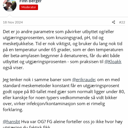
Finn Berger
Moderator
18 Nov 2024
#22
Det er jo andre parametre som påvirker utbyttet og/eller
utgjæringsprosenten, som knusingsgrad, pH, tid og
mesketjukkelse. Tid er nok viktigst, og bruker du lang nok tid
på en temperatur under 65 grader, som er den temperaturen
der beta-amylasen begynner å denatureres, får du økt både
utbyttet og utgjæringsprosenten - som praksisen til
@Kloakk
også viser.
Jeg tenker nok i samme baner som
@erikraude
; om en med
standard meskemetoder konstant får en utgjæringsprosent
godt oppe på 80-tallet med gjær som normalt ligger under 80,
eller kanskje for noen typers vedkommende så vidt bikker
over, virker infeksjon/kontaminasjon som ei rimelig
forklaring.
@hansbt
Hva var OG? FG aleine forteller oss jo ikke hvor høy
utgjæring du faktisk fikk.