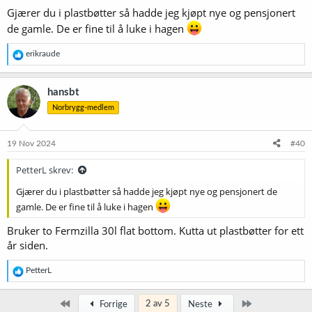
Gjærer du i plastbøtter så hadde jeg kjøpt nye og pensjonert
de gamle. De er fine til å luke i hagen
R
erikraude
e
a
k
hansbt
s
Norbrygg-medlem
j
o
n
e
19 Nov 2024
#40
r
:
PetterL skrev:
Gjærer du i plastbøtter så hadde jeg kjøpt nye og pensjonert de
gamle. De er fine til å luke i hagen
Bruker to Fermzilla 30l flat bottom. Kutta ut plastbøtter for ett
år siden.
R
PetterL
e
a
k
Først
Siste
2 av 5
Forrige
Neste