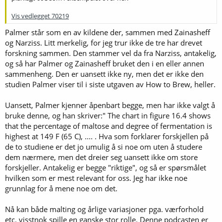
Vis vedlegget 70219
Palmer står som en av kildene der, sammen med Zainasheff
og Narziss. Litt merkelig, for jeg trur ikke de tre har drevet
forskning sammen. Den stammer vel da fra Narziss, antakelig,
og så har Palmer og Zainasheff bruket den i en eller annen
sammenheng. Den er uansett ikke ny, men det er ikke den
studien Palmer viser til i siste utgaven av How to Brew, heller.
Uansett, Palmer kjenner åpenbart begge, men har ikke valgt å
bruke denne, og han skriver:" The chart in figure 16.4 shows
that the percentage of maltose and degree of fermentation is
highest at 149 F (65 C), .... . Hva som forklarer forskjellen på
de to studiene er det jo umulig å si noe om uten å studere
dem nærmere, men det dreier seg uansett ikke om store
forskjeller. Antakelig er begge "riktige", og så er spørsmålet
hvilken som er mest relevant for oss. Jeg har ikke noe
grunnlag for å mene noe om det.
Nå kan både malting og årlige variasjoner pga. værforhold
etc. visstnok spille en ganske stor rolle. Denne podcasten er