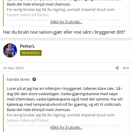
Bade det hele etterpå med chemsan.
For øvrig bruker jeg fat for lagring, unntatt imperial stout som
tappes videre på flasker.
Skal tilsette 300g melkesukker i alen nå under tapping, se om den
Klikk for å utvide...
kan reddes.
Har du brukt noe saison-gjær eller noe sånt i bryggeriet ditt?
PetterL
Sentralstyre
19 Nov 2024
#39
hansbt skrev:
Lurer på at jeg har en infeksjon i bryggeriet, tallenes klare tale.. Så i
dag blir den store vaskedagen. Vaske gjæringskarene med nøye
med chemclean, vaske kjøleskapene også med det samme. Har ett
kjøleskap med temperaturkontroll for gjæring, og ett til coldcrash.
Bade det hele etterpå med chemsan.
For øvrig bruker jeg fat for lagring, unntatt imperial stout som
tappes videre på flasker.
Skal tilsette 300g melkesukker i alen nå under tapping, se om den
Klikk for å utvide...
kan reddes.