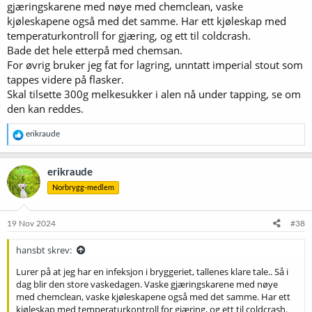
gjæringskarene med nøye med chemclean, vaske
kjøleskapene også med det samme. Har ett kjøleskap med
temperaturkontroll for gjæring, og ett til coldcrash.
Bade det hele etterpå med chemsan.
For øvrig bruker jeg fat for lagring, unntatt imperial stout som
tappes videre på flasker.
Skal tilsette 300g melkesukker i alen nå under tapping, se om
den kan reddes.
R
erikraude
e
a
k
erikraude
s
Norbrygg-medlem
j
o
n
e
19 Nov 2024
#38
r
:
hansbt skrev:
Lurer på at jeg har en infeksjon i bryggeriet, tallenes klare tale.. Så i
dag blir den store vaskedagen. Vaske gjæringskarene med nøye
med chemclean, vaske kjøleskapene også med det samme. Har ett
kjøleskap med temperaturkontroll for gjæring, og ett til coldcrash.