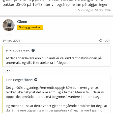
pakker US-05 på 15-18 liter vil også spille inn på utgjæringen.
Sist redigert:
18 Nov 2024
Glenn
Norbrygg-medlem
19 Nov 2024
#34
erikraude skrev:
At det ender lavere enn du planla er vel omtrent definisjonen på
unormalt. Jeg ville ikke utelukka infeksjon.
Eller
Finn Berger skrev:
Det gir 90% utgjæring. Fermentis oppgir 82% som øvre grense,
hvilket ikke betyr at det ikke er mulig å få mer. Men 90% ... da er vi
oppe i det området der du må begynne å vurdere kontaminasjon.
Jeg mener du sa at dette var et gjennomgående problem for deg - at
du får høyere utgjæring enn beregna/ønska? Jeg har vært gjennom