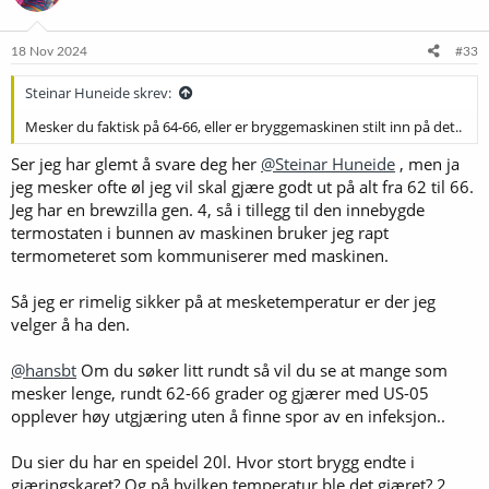
18 Nov 2024
#33
Steinar Huneide skrev:
Mesker du faktisk på 64-66, eller er bryggemaskinen stilt inn på det..
Ser jeg har glemt å svare deg her
@Steinar Huneide
, men ja
jeg mesker ofte øl jeg vil skal gjære godt ut på alt fra 62 til 66.
Jeg har en brewzilla gen. 4, så i tillegg til den innebygde
termostaten i bunnen av maskinen bruker jeg rapt
termometeret som kommuniserer med maskinen.
Så jeg er rimelig sikker på at mesketemperatur er der jeg
velger å ha den.
@hansbt
Om du søker litt rundt så vil du se at mange som
mesker lenge, rundt 62-66 grader og gjærer med US-05
opplever høy utgjæring uten å finne spor av en infeksjon..
Du sier du har en speidel 20l. Hvor stort brygg endte i
gjæringskaret? Og på hvilken temperatur ble det gjæret? 2