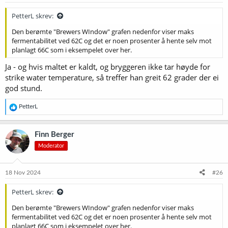
PetterL skrev:
Den berømte "Brewers WIndow" grafen nedenfor viser maks
fermentabilitet ved 62C og det er noen prosenter å hente selv mot
planlagt 66C som i eksempelet over her.
Ja - og hvis maltet er kaldt, og bryggeren ikke tar høyde for
strike water temperature, så treffer han greit 62 grader der ei
god stund.
R
PetterL
e
a
k
Finn Berger
s
Moderator
j
o
n
e
18 Nov 2024
#26
r
:
PetterL skrev:
Den berømte "Brewers WIndow" grafen nedenfor viser maks
fermentabilitet ved 62C og det er noen prosenter å hente selv mot
planlagt 66C som i eksempelet over her.