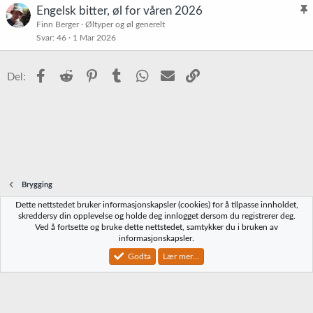
t
Engelsk bitter, øl for våren 2026
t
l
Finn Berger
Øltyper og øl generelt
r
Svar
46
1 Mar 2026
i
e
s
t
t
Facebook
Reddit
Pinterest
Tumblr
WhatsApp
E-post
Link
Del:
r
e
t
Brygging
Dette nettstedet bruker informasjonskapsler (cookies) for å tilpasse innholdet,
Norbrygg-default
skreddersy din opplevelse og holde deg innlogget dersom du registrerer deg.
Ved å fortsette og bruke dette nettstedet, samtykker du i bruken av
Kontakt oss
Vilkår og regler
Personvernregler
Hjelp
Hjem
R
informasjonskapsler.
S
S
Godta
Lær mer...
®
Community platform by XenForo
© 2010-2023 XenForo Ltd.