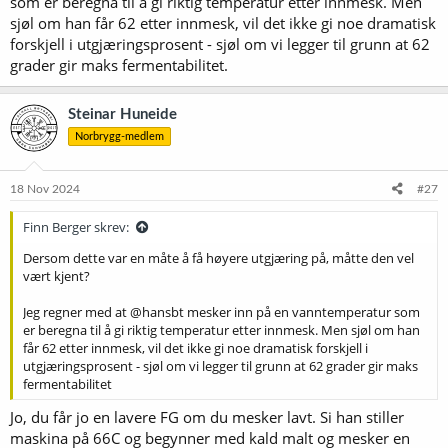
som er beregna til å gi riktig temperatur etter innmesk. Men
sjøl om han får 62 etter innmesk, vil det ikke gi noe dramatisk
forskjell i utgjæringsprosent - sjøl om vi legger til grunn at 62
grader gir maks fermentabilitet.
Steinar Huneide
Norbrygg-medlem
18 Nov 2024
#27
Finn Berger skrev:
Dersom dette var en måte å få høyere utgjæring på, måtte den vel
vært kjent?
Jeg regner med at @hansbt mesker inn på en vanntemperatur som
er beregna til å gi riktig temperatur etter innmesk. Men sjøl om han
får 62 etter innmesk, vil det ikke gi noe dramatisk forskjell i
utgjæringsprosent - sjøl om vi legger til grunn at 62 grader gir maks
fermentabilitet
Jo, du får jo en lavere FG om du mesker lavt. Si han stiller
maskina på 66C og begynner med kald malt og mesker en