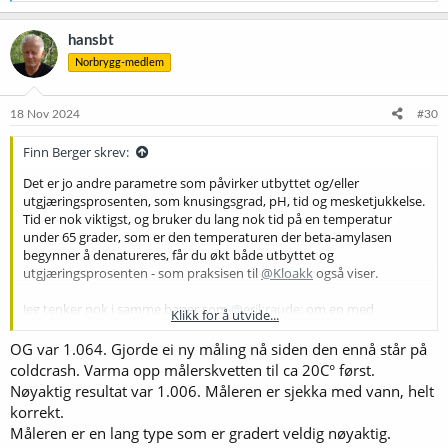
a
k
hansbt
s
Norbrygg-medlem
j
o
n
e
18 Nov 2024
#30
r
:
Finn Berger skrev:
Det er jo andre parametre som påvirker utbyttet og/eller
utgjæringsprosenten, som knusingsgrad, pH, tid og mesketjukkelse.
Tid er nok viktigst, og bruker du lang nok tid på en temperatur
under 65 grader, som er den temperaturen der beta-amylasen
begynner å denatureres, får du økt både utbyttet og
utgjæringsprosenten - som praksisen til
@Kloakk
også viser.
Jeg tenker nok i samme baner som
@erikraude
; om en med
Klikk for å utvide...
standard meskemetoder konstant får en utgjæringsprosent godt
oppe på 80-tallet med gjær som normalt ligger under 80, eller
OG var 1.064. Gjorde ei ny måling nå siden den ennå står på
kanskje for noen typers vedkommende så vidt bikker over, virker
coldcrash. Varma opp målerskvetten til ca 20C° først.
infeksjon/kontaminasjon som ei rimelig forklaring.
Nøyaktig resultat var 1.006. Måleren er sjekka med vann, helt
korrekt.
@hansbt
Hva var OG? FG aleine forteller oss jo ikke hvor høy
Måleren er en lang type som er gradert veldig nøyaktig.
utgjæring du faktisk fikk.