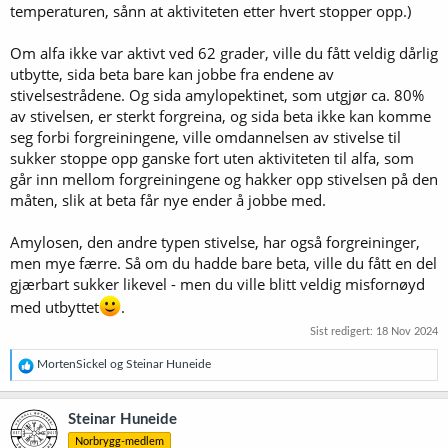
temperaturen, sånn at aktiviteten etter hvert stopper opp.)
Om alfa ikke var aktivt ved 62 grader, ville du fått veldig dårlig
utbytte, sida beta bare kan jobbe fra endene av
stivelsestrådene. Og sida amylopektinet, som utgjør ca. 80%
av stivelsen, er sterkt forgreina, og sida beta ikke kan komme
seg forbi forgreiningene, ville omdannelsen av stivelse til
sukker stoppe opp ganske fort uten aktiviteten til alfa, som
går inn mellom forgreiningene og hakker opp stivelsen på den
måten, slik at beta får nye ender å jobbe med.
Amylosen, den andre typen stivelse, har også forgreininger,
men mye færre. Så om du hadde bare beta, ville du fått en del
gjærbart sukker likevel - men du ville blitt veldig misfornøyd
med utbyttet
.
Sist redigert:
18 Nov 2024
R
MortenSickel
og
Steinar Huneide
e
a
k
Steinar Huneide
s
Norbrygg-medlem
j