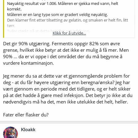
Nøyaktig resultat var 1.006. Måleren er sjekka med vann, helt
korrekt.
Måleren er en lang type som er gradert veldig nøyaktig.
Den klarner fint etter tilsetting av gelatin, og smaken er helt fin, litt
tørr.
Tviler sterkt på at dette handler om infeksjon.
Klikk for å utvide...
Det ble brukt 2 poser US05, så det skal være tilstrekkelig med gjær.
Speidelen er av den typen med sensoren skrudd i bånn litt til side
Det gir 90% utgjæring. Fermentis oppgir 82% som øvre
for midtstaven.
grense, hvilket ikke betyr at det ikke er mulig å få mer. Men
Forøvrig stopper jeg og rører i mesken ca hvert 10-15 minutter den
90% ... da er vi oppe i det området der du må begynne å
første timen.
vurdere kontaminasjon.
Jeg mener du sa at dette var et gjennomgående problem for
deg - at du får høyere utgjæring enn beregna/ønska? Jeg har
vært gjennom en periode med det tidligere, og er helt sikker
på at det hadde å gjøre med infeksjon. Det betyr jo ikke at du
nødvendigvis må ha det, men ikke utelukke det helt, heller.
Fater eller flasker du?
Kloakk