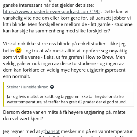
ganske interessant når det gjelder det siste:
https://www.masterbrewerspodcast.com/190
. Dette kan vi
vanskelig vite noe om eller korrigere for, så uansett jobber vi
litt i blinde. Men forskjellene mellom de - litt gamle - studiene
kan kanskje ha sammenheng med slike forskjeller?
Vi skal nok ikke stirre oss blinde på enkeltstudier - ikke jeg,
heller
- og tru at vår mesk alltid vil oppføre seg nøyaktig
som vi ville vente - f.eks. ut fra grafen i How to Brew. Men
veldig gale er nok ingen av disse to studiene - og ingen av
dem kan forklare en veldig mye høyere utgjæringsprosent
enn normalt.
Steinar Huneide skrev:
Ja - og hvis maltet er kaldt, og bryggeren ikke tar høyde for strike
water temperature, så treffer han greit 62 grader der ei god stund.
Dersom dette var en måte å få høyere utgjæring på, måtte
den vel vært kjent?
Jeg regner med at
@hansbt
mesker inn på en vanntemperatur