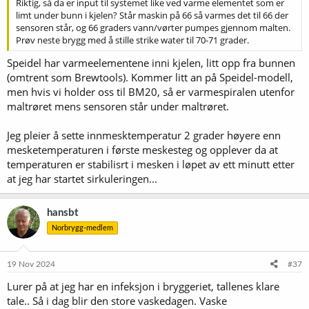
Riktig, så da er input til systemet like ved varme elementet som er
limt under bunn i kjelen? Står maskin på 66 så varmes det til 66 der
sensoren står, og 66 graders vann/vørter pumpes gjennom malten.
Prøv neste brygg med å stille strike water til 70-71 grader.
Speidel har varmeelementene inni kjelen, litt opp fra bunnen
(omtrent som Brewtools). Kommer litt an på Speidel-modell,
men hvis vi holder oss til BM20, så er varmespiralen utenfor
maltrøret mens sensoren står under maltrøret.
Jeg pleier å sette innmesktemperatur 2 grader høyere enn
mesketemperaturen i første meskesteg og opplever da at
temperaturen er stabilisrt i mesken i løpet av ett minutt etter
at jeg har startet sirkuleringen...
hansbt
Norbrygg-medlem
19 Nov 2024
#37
Lurer på at jeg har en infeksjon i bryggeriet, tallenes klare
tale.. Så i dag blir den store vaskedagen. Vaske