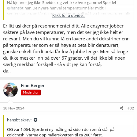
Nå kjenner jeg ikke Speidel, og vet ikke hvor gammel Speidel
@hansbt
har. De nyere har vel temperaturmåler midt i
senterstanga, og får da mer presis kontroll på hva temperaturen blir
Klikk for å utvide...
i mesken. Så kan det jo godt hende at man får økt temperatur i
mesken raskere på Speidel siden den jobber mot tyngdekrafta med
Er litt usikker på resonnementet ditt. Alle enzymer jobber
pumpa og fossefallet sitt. Da faller jo argumentet mitt med feil og lav
saktere på lave temperaturer, men det ser jeg ikke helt er
temperatur sammen.
relevant. Men du vil kunne få en lavere andel dekstriner enn
på temperaturer som er så høye at beta blir denaturert,
ganske enkelt fordi beta får lov å jobbe lenge. Men så lenge
du ikke mesker inn på over 67 grader, vil det ikke bli noen
særlig merkbar forskjell - så vidt jeg kan forstå,
da..
Finn Berger
Moderator
18 Nov 2024
#32
hansbt skrev:
OG var 1.064. Gjorde ei ny måling nå siden den ennå står på
coldcrash. Varma opp målerskvetten til ca 20C° først.