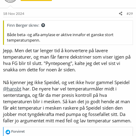
o
n
e
18 Nov 2024
#29
r
:
Finn Berger skrev:
Både beta- og alfa-amylase er aktive innafor et ganske stort
temperaturspenn.
Jepp. Men det tar lenger tid å konvertere på lavere
temperaturer, og man får færre dekstriner som viser igjen på
hva FG blir til slutt. "Pyntepoeng", kalte jeg det vel sist vi
snakka om dette for noen år siden.
Nå kjenner jeg ikke Speidel, og vet ikke hvor gammel Speidel
@hansbt
har. De nyere har vel temperaturmåler midt i
senterstanga, og får da mer presis kontroll på hva
temperaturen blir i mesken. Så kan det jo godt hende at man
får økt temperatur i mesken raskere på Speidel siden den
jobber mot tyngdekrafta med pumpa og fossefallet sitt. Da
faller jo argumentet mitt med feil og lav temperatur sammen.
R
Forvirret
e