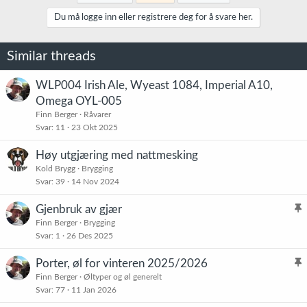
s
j
Du må logge inn eller registrere deg for å svare her.
o
n
e
Similar threads
r
:
WLP004 Irish Ale, Wyeast 1084, Imperial A10,
Omega OYL-005
Finn Berger
Råvarer
Svar
11
23 Okt 2025
Høy utgjæring med nattmesking
Kold Brygg
Brygging
Svar
39
14 Nov 2024
Gjenbruk av gjær
l
Finn Berger
Brygging
Svar
1
26 Des 2025
i
s
Porter, øl for vinteren 2025/2026
t
l
Finn Berger
Øltyper og øl generelt
r
Svar
77
11 Jan 2026
i
e
s