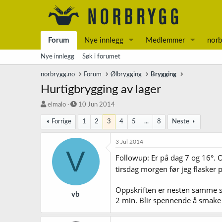
Forum
Nye innlegg
Medlemmer
norb
Nye innlegg
Søk i forumet
norbrygg.no
Forum
Ølbrygging
Brygging
Hurtigbrygging av lager
T
S
elmalo
10 Jun 2014
r
t
Forrige
1
2
3
4
5
...
8
Neste
å
a
d
r
s
t
3 Jul 2014
V
t
d
Followup: Er på dag 7 og 16°. O
a
a
r
t
tirsdag morgen før jeg flasker 
t
o
e
Oppskriften er nesten samme 
r
vb
2 min. Blir spennende å smake o