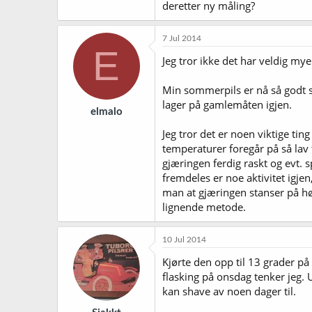
deretter ny måling?
7 Jul 2014
E
Jeg tror ikke det har veldig my
Min sommerpils er nå så godt s
lager på gamlemåten igjen.
elmalo
Jeg tror det er noen viktige ti
temperaturer foregår på så lav 
gjæringen ferdig raskt og evt. 
fremdeles er noe aktivitet igje
man at gjæringen stanser på høy
lignende metode.
10 Jul 2014
Kjørte den opp til 13 grader på m
flasking på onsdag tenker jeg.
kan shave av noen dager til.