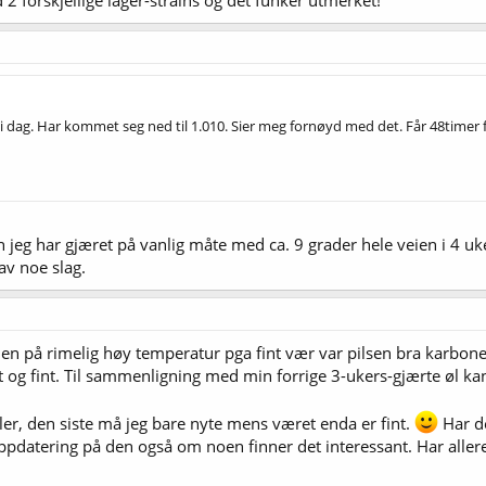
forskjellige lager-strains og det funker utmerket!
i dag. Har kommet seg ned til 1.010. Sier meg fornøyd med det. Får 48timer før
n jeg har gjæret på vanlig måte med ca. 9 grader hele veien i 4 uk
av noe slag.
en på rimelig høy temperatur pga fint vær var pilsen bra karbone
t og fint. Til sammenligning med min forrige 3-ukers-gjærte øl kan
eller, den siste må jeg bare nyte mens været enda er fint.
Har de
ppdatering på den også om noen finner det interessant. Har alle