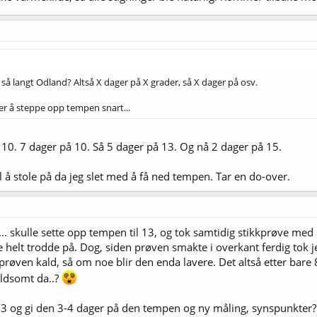
så langt Odland? Altså X dager på X grader, så X dager på osv.
er å steppe opp tempen snart...
il 10. 7 dager på 10. Så 5 dager på 13. Og nå 2 dager på 15.
l å stole på da jeg slet med å få ned tempen. Tar en do-over.
nå... skulle sette opp tempen til 13, og tok samtidig stikkprøve m
 helt trodde på. Dog, siden prøven smakte i overkant ferdig tok j
t prøven kald, så om noe blir den enda lavere. Det altså etter bar
ldsomt da..?
l 13 og gi den 3-4 dager på den tempen og ny måling, synspunkter?