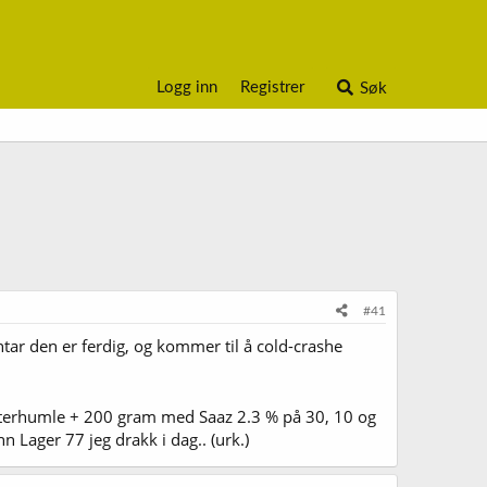
Logg inn
Registrer
Søk
#41
ntar den er ferdig, og kommer til å cold-crashe
terhumle + 200 gram med Saaz 2.3 % på 30, 10 og
 Lager 77 jeg drakk i dag.. (urk.)