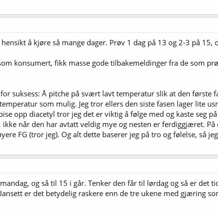
e hensikt å kjøre så mange dager. Prøv 1 dag på 13 og 2-3 på 15, o
om konsumert, fikk masse gode tilbakemeldinger fra de som prøvd
ng for suksess: Å pitche på svært lavt temperatur slik at den først
temperatur som mulig. Jeg tror ellers den siste fasen lager lite 
spise opp diacetyl tror jeg det er viktig å følge med og kaste seg 
n, ikke når den har avtatt veldig mye og nesten er ferdiggjæret. På
ere FG (tror jeg). Og alt dette baserer jeg på tro og følelse, så j
andag, og så til 15 i går. Tenker den får til lørdag og så er det tid
 Uansett er det betydelig raskere enn de tre ukene med gjæring 