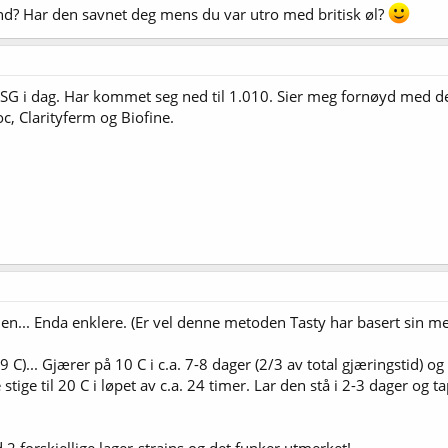
d? Har den savnet deg mens du var utro med britisk øl?
 SG i dag. Har kommet seg ned til 1.010. Sier meg fornøyd med det. 
c, Clarityferm og Biofine.
en... Enda enklere. (Er vel denne metoden Tasty har basert sin m
8-9 C)... Gjærer på 10 C i c.a. 7-8 dager (2/3 av total gjæringstid) 
tige til 20 C i løpet av c.a. 24 timer. Lar den stå i 2-3 dager og ta