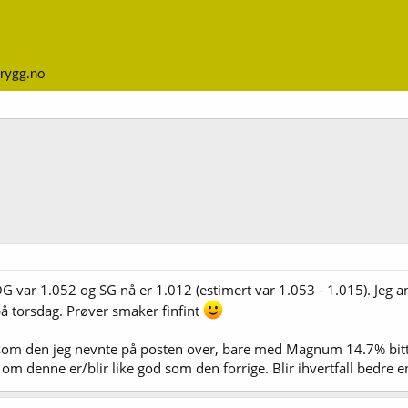
rygg.no
G var 1.052 og SG nå er 1.012 (estimert var 1.053 - 1.015). Jeg a
på torsdag. Prøver smaker finfint
som den jeg nevnte på posten over, bare med Magnum 14.7% bit
m denne er/blir like god som den forrige. Blir ihvertfall bedre enn