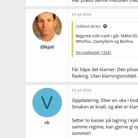
Har prøvd denne metoden med 2 
19 Jul 2014
Odland skrev:
Begynte cold crash i går. Målte SG 
Whirfloc, Clarityferm og Biofine.
Ølkjell
Vis vedlegget 13241
Får håpe det klarner. Den pilse
flasking. Uten klarningsmiddel 
19 Jul 2014
V
Oppdatering. Etter en uke i bod
Smaken er knall, og ølet er klar
Setter to kasser på lagring i kj
vb
samme regime, kan gjerne gi o
sommer!