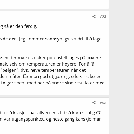
#52
g så er den ferdig.
e den. Jeg kommer sannsynligvis aldri til å lage
e fasen der mye usmaker potensielt lages på høyere
usmak, selv om temperaturen er høyere. For å få
på "bølgen", dvs. heve temperaturen når det
 den måten får man god utgjæring, ellers risikerer
eg følger spent med her på andre sine resultater med
#53
 for å krasje - har allverdens tid så kjører rolig CC -
som var utgangspunktet, og neste gang kanskje man