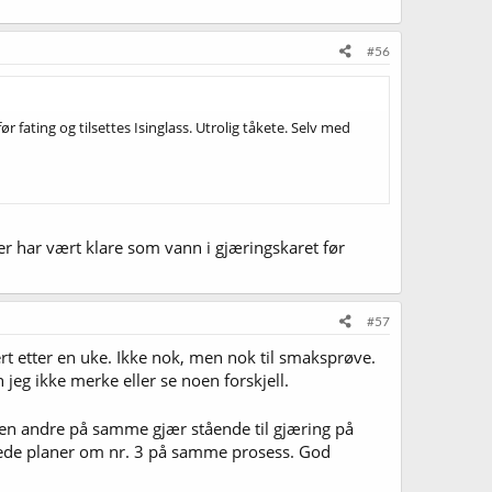
#56
 fating og tilsettes Isinglass. Utrolig tåkete. Selv med
er har vært klare som vann i gjæringskaret før
#57
rt etter en uke. Ikke nok, men nok til smaksprøve.
 jeg ikke merke eller se noen forskjell.
n andre på samme gjær stående til gjæring på
rede planer om nr. 3 på samme prosess. God