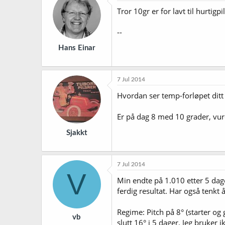
Tror 10gr er for lavt til hurtig
--
Hans Einar
7 Jul 2014
Hvordan ser temp-forløpet ditt 
Er på dag 8 med 10 grader, vur
Sjakkt
7 Jul 2014
V
Min endte på 1.010 etter 5 dage
ferdig resultat. Har også tenk
Regime: Pitch på 8° (starter og g
vb
slutt 16° i 5 dager. Jeg bruker