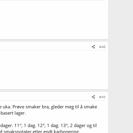
.
#48
#49
ne uka. Prøve smaker bra, gleder meg til å smake
basert lager.
3 dager. 11°, 1 dag. 12°, 1 dag. 13°, 2 dager og til
med smaksnotater etter endt karbonering.