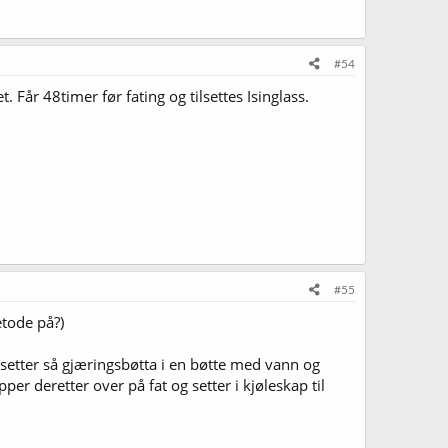
#54
Får 48timer før fating og tilsettes Isinglass.
#55
etode på?)
og setter så gjæringsbøtta i en bøtte med vann og
pper deretter over på fat og setter i kjøleskap til