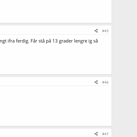
#45
gt ifra ferdig. Får stå på 13 grader lengre ig så
#46
#47