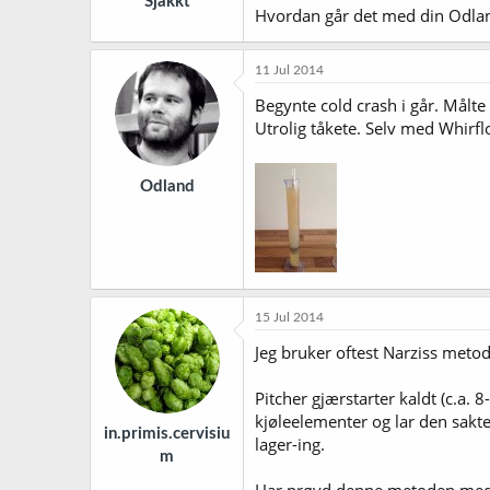
Sjakkt
Hvordan går det med din Odlan
11 Jul 2014
Begynte cold crash i går. Målte
Utrolig tåkete. Selv med Whirflo
Odland
15 Jul 2014
Jeg bruker oftest Narziss metod
Pitcher gjærstarter kaldt (c.a. 
kjøleelementer og lar den sakte s
in.primis.cervisiu
lager-ing.
m