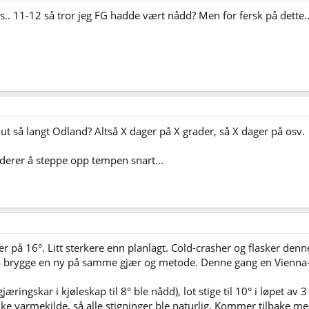
pils.. 11-12 så tror jeg FG hadde vært nådd? Men for fersk på dette.
ut så langt Odland? Altså X dager på X grader, så X dager på osv.
derer å steppe opp tempen snart...
r på 16°. Litt sterkere enn planlagt. Cold-crasher og flasker den
t å brygge en ny på samme gjær og metode. Denne gang en Vienna-
jæringskar i kjøleskap til 8° ble nådd), lot stige til 10° i løpet av 
 ikke varmekilde, så alle stigninger ble naturlig. Kommer tilbake 