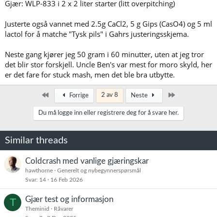
Gjær: WLP-833 i 2 x 2 liter starter (litt overpitching)
Justerte også vannet med 2.5g CaCl2, 5 g Gips (CasO4) og 5 ml
lactol for å matche "Tysk pils" i Gahrs justeringsskjema.
Neste gang kjører jeg 50 gram i 60 minutter, uten at jeg tror
det blir stor forskjell. Uncle Ben's var mest for moro skyld, her
er det fare for stuck mash, men det ble bra utbytte.
Først
Siste
2 av 8
Forrige
Neste
Du må logge inn eller registrere deg for å svare her.
Similar threads
Coldcrash med vanlige gjæringskar
hawthorne
Generelt og nybegynnerspørsmål
Svar
14
16 Feb 2026
Gjær test og informasjon
T
Theminid
Råvarer