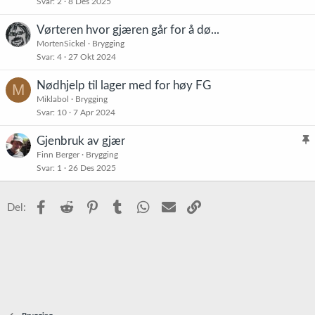
Svar
2
8 Des 2025
Vørteren hvor gjæren går for å dø...
MortenSickel
Brygging
Svar
4
27 Okt 2024
Nødhjelp til lager med for høy FG
M
Miklabol
Brygging
Svar
10
7 Apr 2024
Gjenbruk av gjær
l
Finn Berger
Brygging
Svar
1
26 Des 2025
i
s
t
Facebook
Reddit
Pinterest
Tumblr
WhatsApp
E-post
Link
Del:
r
e
t