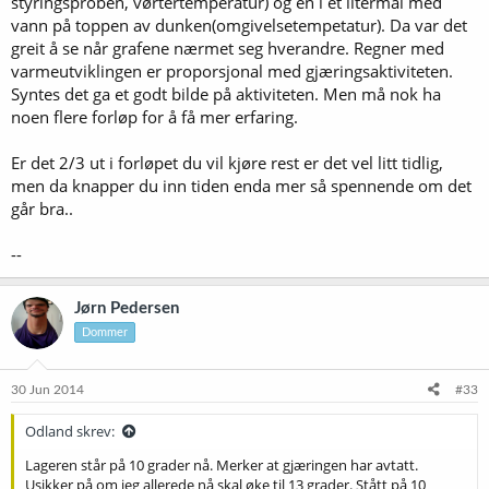
styringsproben, vørtertemperatur) og en i et litermål med
vann på toppen av dunken(omgivelsetempetatur). Da var det
greit å se når grafene nærmet seg hverandre. Regner med
varmeutviklingen er proporsjonal med gjæringsaktiviteten.
Syntes det ga et godt bilde på aktiviteten. Men må nok ha
noen flere forløp for å få mer erfaring.
Er det 2/3 ut i forløpet du vil kjøre rest er det vel litt tidlig,
men da knapper du inn tiden enda mer så spennende om det
går bra..
--
Jørn Pedersen
Dommer
30 Jun 2014
#33
Odland skrev:
Lageren står på 10 grader nå. Merker at gjæringen har avtatt.
Usikker på om jeg allerede nå skal øke til 13 grader. Stått på 10