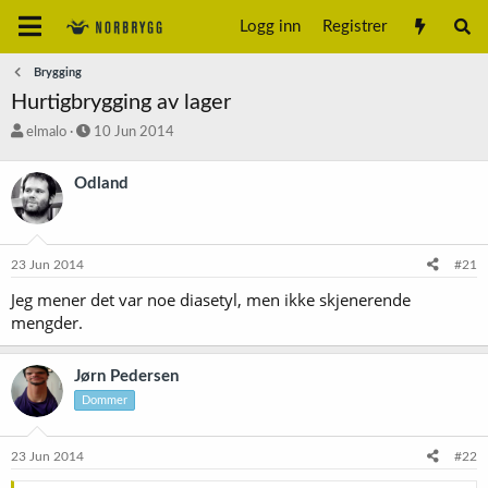
Logg inn
Registrer
Brygging
Hurtigbrygging av lager
T
S
elmalo
10 Jun 2014
r
t
å
a
Odland
d
r
s
t
t
d
a
a
23 Jun 2014
#21
r
t
t
o
Jeg mener det var noe diasetyl, men ikke skjenerende
e
mengder.
r
Jørn Pedersen
Dommer
23 Jun 2014
#22