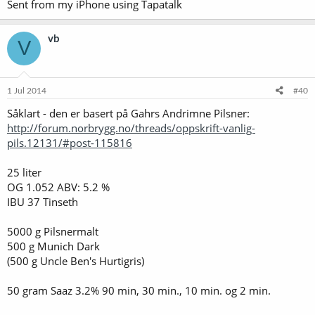
Sent from my iPhone using Tapatalk
vb
V
1 Jul 2014
#40
Såklart - den er basert på Gahrs Andrimne Pilsner:
http://forum.norbrygg.no/threads/oppskrift-vanlig-
pils.12131/#post-115816
25 liter
OG 1.052 ABV: 5.2 %
IBU 37 Tinseth
5000 g Pilsnermalt
500 g Munich Dark
(500 g Uncle Ben's Hurtigris)
50 gram Saaz 3.2% 90 min, 30 min., 10 min. og 2 min.