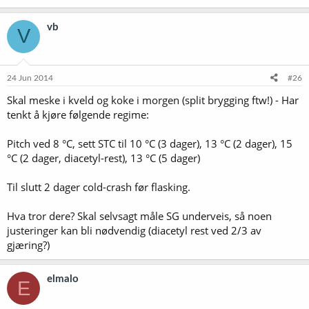
vb
V
24 Jun 2014
#26
Skal meske i kveld og koke i morgen (split brygging ftw!) - Har
tenkt å kjøre følgende regime:
Pitch ved 8 °C, sett STC til 10 °C (3 dager), 13 °C (2 dager), 15
°C (2 dager, diacetyl-rest), 13 °C (5 dager)
Til slutt 2 dager cold-crash før flasking.
Hva tror dere? Skal selvsagt måle SG underveis, så noen
justeringer kan bli nødvendig (diacetyl rest ved 2/3 av
gjæring?)
elmalo
E