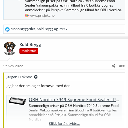
Sammenlign priser på OBH Nordica 7949 Supreme Food
Sealer Vakuumpakkere. Finn tilbud fra 0 butikker, og les
anmeldelser på Prisjakt. Sammenlign tilbud fra OBH Nordica.
www.prisjakt.no
R
MonoBryggeriet
,
Kold Brygg
og
Per G
e
a
k
Kold Brygg
s
Moderator
j
o
n
e
19 Nov 2022
#88
r
:
Jørgen O skrev:
Jeg har denne, og er fornøyd med den.
OBH Nordica 7949 Supreme Food Sealer - Prisjakt
Sammenlign priser på OBH Nordica 7949 Supreme Food
Sealer Vakuumpakkere. Finn tilbud fra 0 butikker, og les
anmeldelser på Prisjakt. Sammenlign tilbud fra OBH
Nordica.
Klikk for å utvide...
www.prisjakt.no