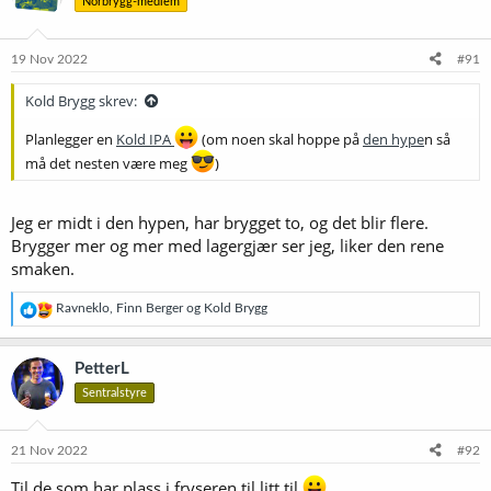
Norbrygg-medlem
19 Nov 2022
#91
Kold Brygg skrev:
Planlegger en
Kold IPA
(om noen skal hoppe på
den hype
n så
må det nesten være meg
)
Jeg er midt i den hypen, har brygget to, og det blir flere.
Brygger mer og mer med lagergjær ser jeg, liker den rene
smaken.
R
Ravneklo
,
Finn Berger
og
Kold Brygg
e
a
k
PetterL
s
Sentralstyre
j
o
n
e
21 Nov 2022
#92
r
:
Til de som har plass i fryseren til litt til