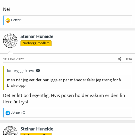
Nei
R
PetterL
e
a
k
Steinar Huneide
s
Norbrygg-medlem
j
o
n
e
18 Nov 2022
#84
r
:
loebrygg skrev:
men når jeg vet det har ligge et par måneder føler jeg trang for å
bruke opp
Det er litt ocd egentlig. Hvis posen holder vakum er den fin
flere år fryst.
R
Jørgen O
e
a
k
Steinar Huneide
s