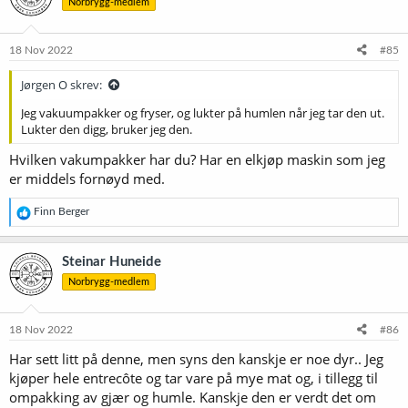
Norbrygg-medlem
j
o
n
e
18 Nov 2022
#85
r
:
Jørgen O skrev:
Jeg vakuumpakker og fryser, og lukter på humlen når jeg tar den ut.
Lukter den digg, bruker jeg den.
Hvilken vakumpakker har du? Har en elkjøp maskin som jeg
er middels fornøyd med.
R
Finn Berger
e
a
k
Steinar Huneide
s
Norbrygg-medlem
j
o
n
e
18 Nov 2022
#86
r
Har sett litt på denne, men syns den kanskje er noe dyr.. Jeg
:
kjøper hele entrecôte og tar vare på mye mat og, i tillegg til
ompakking av gjær og humle. Kanskje den er verdt det om