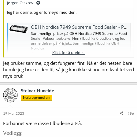
:
Jørgen O skrev:
Jeg har denne, og er fornøyd med den.
OBH Nordica 7949 Supreme Food Sealer - Prisjakt
Sammenlign priser på OBH Nordica 7949 Supreme Food
Sealer Vakuumpakkere. Finn tilbud fra 0 butikker, og les
anmeldelser på Prisjakt. Sammenlign tilbud fra OBH
Nordica.
Klikk for å utvide...
www.prisjakt.no
Jeg bruker samme, og det fungerer fint. Nå er det nesten bare
humle jeg bruker den til, så jeg kan ikke si noe om kvalitet ved
mye bruk
Steinar Huneide
Norbrygg-medlem
19 Mar 2023
#96
Forbannet være disse tilbudene altså.
Vedlegg