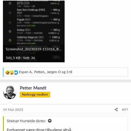
Screenshot_20230319-153316_Brewfather.png
541,5 KB · Sett: 36
R
Espen A.
,
PetterL
,
Jørgen O
og 3 til
e
a
k
Petter Mandt
s
Norbrygg-medlem
j
o
n
e
19 Mar 2023
#97
r
:
Steinar Huneide skrev:
Forbannet være disse tilbudene altså.