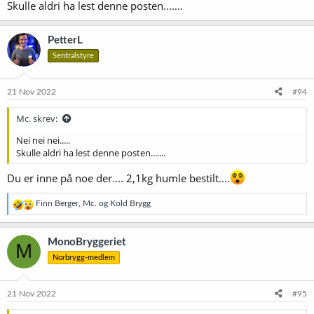
Skulle aldri ha lest denne posten.......
PetterL
Sentralstyre
21 Nov 2022
#94
Mc. skrev:
Nei nei nei.....
Skulle aldri ha lest denne posten.......
Du er inne på noe der.... 2,1kg humle bestilt....
R
Finn Berger
,
Mc.
og
Kold Brygg
e
a
k
MonoBryggeriet
M
s
Norbrygg-medlem
j
o
n
e
21 Nov 2022
#95
r