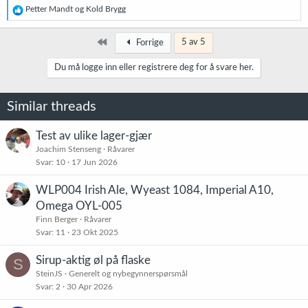
R
Petter Mandt
og
Kold Brygg
e
a
k
Først
5 av 5
Forrige
s
j
Du må logge inn eller registrere deg for å svare her.
o
n
e
Similar threads
r
:
Test av ulike lager-gjær
Joachim Stenseng
Råvarer
Svar
10
17 Jun 2026
WLP004 Irish Ale, Wyeast 1084, Imperial A10,
Omega OYL-005
Finn Berger
Råvarer
Svar
11
23 Okt 2025
Sirup-aktig øl på flaske
S
SteinJS
Generelt og nybegynnerspørsmål
Svar
2
30 Apr 2026