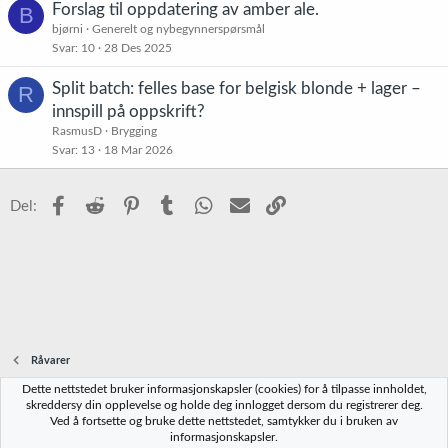
Forslag til oppdatering av amber ale.
B
bjørni
Generelt og nybegynnerspørsmål
Svar
10
28 Des 2025
Split batch: felles base for belgisk blonde + lager –
R
innspill på oppskrift?
RasmusD
Brygging
Svar
13
18 Mar 2026
Facebook
Reddit
Pinterest
Tumblr
WhatsApp
E-post
Link
Del:
Råvarer
Dette nettstedet bruker informasjonskapsler (cookies) for å tilpasse innholdet,
Norbrygg-default
skreddersy din opplevelse og holde deg innlogget dersom du registrerer deg.
Ved å fortsette og bruke dette nettstedet, samtykker du i bruken av
Kontakt oss
Vilkår og regler
Personvernregler
Hjelp
Hjem
R
informasjonskapsler.
S