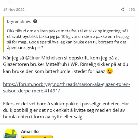
n
e
19 Nov 2022
#90
r
:
bryren skrev:
Fikk tilbud om en liten pakke mittelfreu til et slikk og ingenting, så i
et svakt øyeblikk takka jeg ja. 10 kg var en større pakke enn hva jeg
så for meg.. Gode tips til hva jeg kan bruke den til, bortsett fra det
åpenbare, tysk pils?
Når jeg så
@Einar Michelsen
si oppskrift, kom jeg på at
Glazentoren bruker Mittelfrüh i WP. Rimelig sikker på at du
kan bruke den som bitterhumle i stedet for Saaz
https://forum.norbrygg.no/threads/saison-ala-glazen-toren-
saison-derpe-mere.41491/
Ellers er det vel bare å vakumpakke i passelige enheter. Har
du kjøpt billig er det nok enkelt å kvitte seg med en del av
humla enten i form av bytte eller salg.
Amarillo