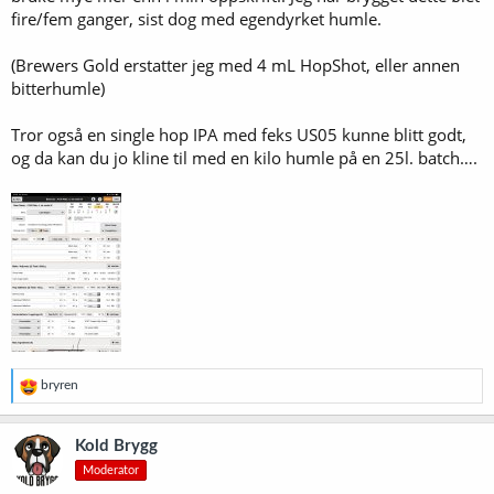
fire/fem ganger, sist dog med egendyrket humle.
(Brewers Gold erstatter jeg med 4 mL HopShot, eller annen
bitterhumle)
Tror også en single hop IPA med feks US05 kunne blitt godt,
og da kan du jo kline til med en kilo humle på en 25l. batch….
R
bryren
e
a
k
Kold Brygg
s
Moderator
j
o