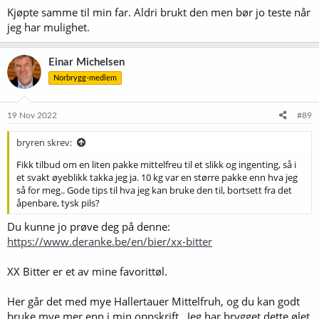
Kjøpte samme til min far. Aldri brukt den men bør jo teste når
jeg har mulighet.
Einar Michelsen
Norbrygg-medlem
19 Nov 2022
#89
bryren skrev:
Fikk tilbud om en liten pakke mittelfreu til et slikk og ingenting, så i
et svakt øyeblikk takka jeg ja. 10 kg var en større pakke enn hva jeg
så for meg.. Gode tips til hva jeg kan bruke den til, bortsett fra det
åpenbare, tysk pils?
Du kunne jo prøve deg på denne:
https://www.deranke.be/en/bier/xx-bitter
XX Bitter er et av mine favorittøl.
Her går det med mye Hallertauer Mittelfruh, og du kan godt
bruke mye mer enn i min oppskrift.. Jeg har brygget dette ølet