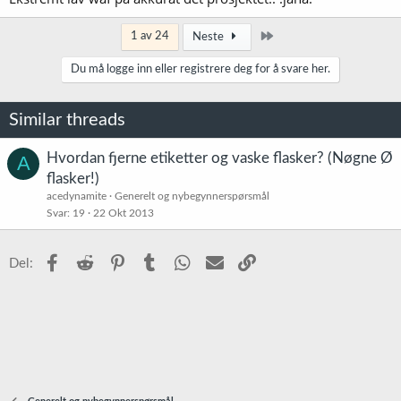
Siste
1 av 24
Neste
Du må logge inn eller registrere deg for å svare her.
Similar threads
Hvordan fjerne etiketter og vaske flasker? (Nøgne Ø
A
flasker!)
acedynamite
Generelt og nybegynnerspørsmål
Svar
19
22 Okt 2013
Facebook
Reddit
Pinterest
Tumblr
WhatsApp
E-post
Link
Del: