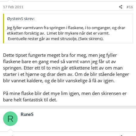
17 Feb 2011
#16
ØysteinS skrev:
Jeg fyller varmtvann fra springen i flaskene, i to omganger, og drar
etiketten forsiktig av. Limet blir mykere når det er varmt.
Eventuelle rester går av med sitrusolje, (Swix skirens).
Dette tipset fungerte meget bra for meg, men jeg fyller
flaskene bare en gang med så varmt vann jeg får ut av
springen. Etter ett til to min går etikettene lett av om man
starter i et hjørne og drar dem av. Om de blir stående lenger
blir vannet kaldere, og de blir vanskelige å få av igjen.
På mine flaske blir det mye lim igjen, men den skirensen er
bare helt fantastisk til det.
RuneS
R