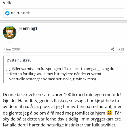
Vetle
R
Jan H. Martin
e
a
k
Henning1
s
j
o
n
e
4 Jun 2009
#12
r
:
ØysteinS skrev:
Jeg fyller varmtvann fra springen i flaskene, i to omganger, og drar
etiketten forsiktig av. Limet blir mykere når det er varmt.
Eventuelle rester går av med sitrusolje, (Swix skirens).
Denne beskrivelsen samsvarer 100% med min egen metode!
Gjelder Haandbryggeriets flasker, selvsagt, har kjøpt hele to
av dem til nå. Å ja, pluss at jeg har nytt en på restaurant, men
da glemte jeg å be om å få med meg tomflaska hjem
. Får
skylde på at dette var forholdsvis tidlig i min bryggerkarriere,
før alle dertil hørende naturlige instinkter var fullt utviklet.