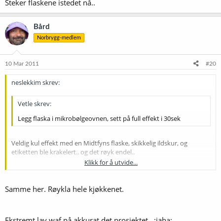
Steker flaskene istedet nå..
Bård
Norbrygg-medlem
10 Mar 2011
#20
neslekkim skrev:
Vetle skrev:
Legg flaska i mikrobølgeovnen, sett på full effekt i 30sek
Veldig kul effekt med en Midtfyns flaske, skikkelig ildskur, og
etiketten ble krakelert.. og det røyk endel..
Klikk for å utvide...
Har gjort det samme med Nøgne, blir samme effekt der, men
trodde ikke Midtfyns hadde alu/sølvpapir i etiketten..
Klikk for å utvide...
Samme her. Røykla hele kjøkkenet.
Steker flaskene istedet nå..
Ekstremt lav waf på akkurat det prosjektet.. :jaha: