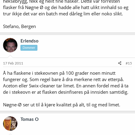
heksebrygg, fekk eg heilt fine flasker. Dette var forresten
flasker frå Nøgne Ø og dei hadde alle hatt ulikt innhald so eg
trur ikkje det var ein batch med dårleg lim eller noko slikt.
Stefano, Bergen
Erlendso
Dommer
17 Feb 2011
#15
Å ha flaskene i stekeovnen på 100 grader noen minutt
fungerer og. Som regel bare å dra merkene rett av etterpå.
Aceton eller Swix-cleaner tar limet. En annen fordel med å ta
de i stekeovn er at flasken desinfiseres på innsiden samtidig.
Nøgne-Ø ser ut til å kjøre kvalitet på alt, til og med limet.
Tomas O