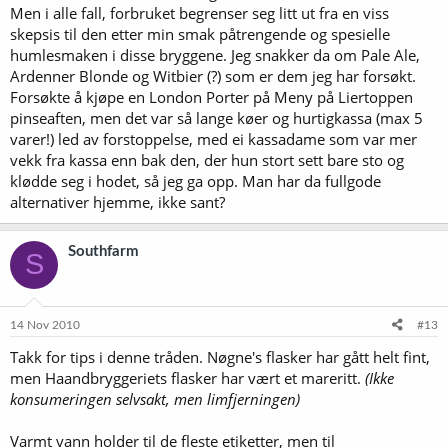
Men i alle fall, forbruket begrenser seg litt ut fra en viss
skepsis til den etter min smak påtrengende og spesielle
humlesmaken i disse bryggene. Jeg snakker da om Pale Ale,
Ardenner Blonde og Witbier (?) som er dem jeg har forsøkt.
Forsøkte å kjøpe en London Porter på Meny på Liertoppen
pinseaften, men det var så lange køer og hurtigkassa (max 5
varer!) led av forstoppelse, med ei kassadame som var mer
vekk fra kassa enn bak den, der hun stort sett bare sto og
klødde seg i hodet, så jeg ga opp. Man har da fullgode
alternativer hjemme, ikke sant?
Southfarm
S
14 Nov 2010
#13
Takk for tips i denne tråden. Nøgne's flasker har gått helt fint,
men Haandbryggeriets flasker har vært et mareritt.
(Ikke
konsumeringen selvsakt, men limfjerningen)
Varmt vann holder til de fleste etiketter, men til