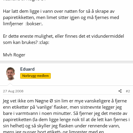
Har latt dem ligge i vann over natten for så å skrape av
papiretikketten, men limet sitter igjen og må fjernes med
limfjerner :bokser:.
Er dette eneste mulighet, eller finnes det et vidundermiddel
som kan brukes? :clap:
Mvh Roger
Eduard
Norbrygg-medlem
27 Aug 2008
#2
Jeg vet ikke om Nøgne Ø sin lim er mye vanskeligere å fjerne
enn etiketter på 'vanlige' flasker, men sistnevnte legger jeg
bare i varmtvann i noen minutter. Så fjerner jeg det meste av
papiretiketten (la dem ligge lenge nok til at de lett kan fjernes i
sin helhet) og så skyller jeg flasken under rennende vann,
mens jeg pusser bort etikett- og limrester med en