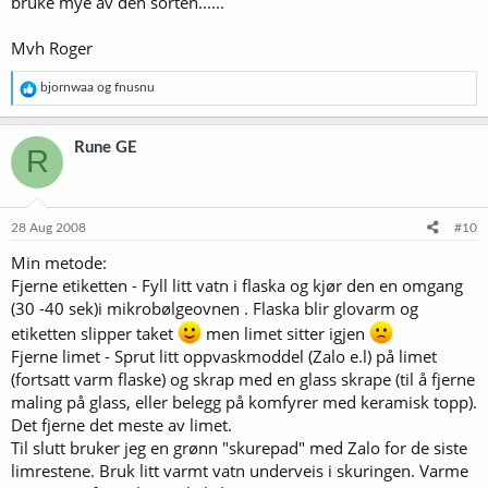
bruke mye av den sorten......
Mvh Roger
R
bjornwaa
og
fnusnu
e
a
k
Rune GE
R
s
j
o
n
e
28 Aug 2008
#10
r
Min metode:
:
Fjerne etiketten - Fyll litt vatn i flaska og kjør den en omgang
(30 -40 sek)i mikrobølgeovnen . Flaska blir glovarm og
etiketten slipper taket
men limet sitter igjen
Fjerne limet - Sprut litt oppvaskmoddel (Zalo e.l) på limet
(fortsatt varm flaske) og skrap med en glass skrape (til å fjerne
maling på glass, eller belegg på komfyrer med keramisk topp).
Det fjerne det meste av limet.
Til slutt bruker jeg en grønn "skurepad" med Zalo for de siste
limrestene. Bruk litt varmt vatn underveis i skuringen. Varme