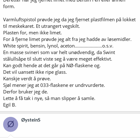
form.
Varmluftspistol prøvde jeg da jeg fjernet plastfilmen på lokket
til meskekaret. Et utrangert vegskilt.
Plasten for, men ikke limet.
For å fjerne limet prøvde jeg alt fra jeg hadde av løsemidler.
White spirit, bensin, lynol, aceton......................o.s.v.
En masse svineri som var helt unødvendig, da Swint
stålullsåpe til slutt viste seg å være meget effektivt.
Kan godt hende at det går på NØ-flaskene og.
Det vil uansett ikke ripe glass.
Kanskje verdt å prøve.
Sjøl mener jeg at 033-flaskene er undrvurderte.
Derfor bruker jeg de.
Lette å få tak i nye, så man slipper å samle.
Egil B.
ØysteinS
Ø