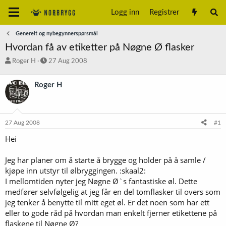
Logg inn
Registrer
Generelt og nybegynnerspørsmål
Hvordan få av etiketter på Nøgne Ø flasker
T
S
Roger H
27 Aug 2008
r
t
å
a
Roger H
d
r
s
t
t
d
a
a
27 Aug 2008
#1
r
t
t
o
Hei
e
r
Jeg har planer om å starte å brygge og holder på å samle /
kjøpe inn utstyr til ølbryggingen. :skaal2:
I mellomtiden nyter jeg Nøgne Ø`s fantastiske øl. Dette
medfører selvfølgelig at jeg får en del tomflasker til overs som
jeg tenker å benytte til mitt eget øl. Er det noen som har ett
eller to gode råd på hvordan man enkelt fjerner etikettene på
flaskene til Nøgne Ø?