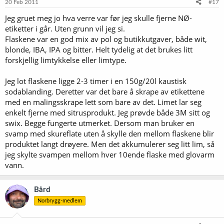
20 Feb 2011
#17
Jeg gruet meg jo hva verre var før jeg skulle fjerne NØ-
etiketter i går. Uten grunn vil jeg si.
Flaskene var en god mix av pol og butikkutgaver, både wit,
blonde, IBA, IPA og bitter. Helt tydelig at det brukes litt
forskjellig limtykkelse eller limtype.
Jeg lot flaskene ligge 2-3 timer i en 150g/20l kaustisk
sodablanding. Deretter var det bare å skrape av etikettene
med en malingsskrape lett som bare av det. Limet lar seg
enkelt fjerne med sitrusprodukt. Jeg prøvde både 3M sitt og
swix. Begge fungerte utmerket. Dersom man bruker en
svamp med skureflate uten å skylle den mellom flaskene blir
produktet langt drøyere. Men det akkumulerer seg litt lim, så
jeg skylte svampen mellom hver 10ende flaske med glovarm
vann.
Bård
Norbrygg-medlem