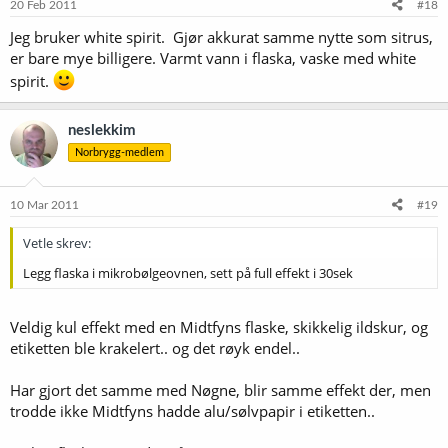
20 Feb 2011
#18
Jeg bruker white spirit. Gjør akkurat samme nytte som sitrus,
er bare mye billigere. Varmt vann i flaska, vaske med white
spirit.
neslekkim
Norbrygg-medlem
10 Mar 2011
#19
Vetle skrev:
Legg flaska i mikrobølgeovnen, sett på full effekt i 30sek
Veldig kul effekt med en Midtfyns flaske, skikkelig ildskur, og
etiketten ble krakelert.. og det røyk endel..
Har gjort det samme med Nøgne, blir samme effekt der, men
trodde ikke Midtfyns hadde alu/sølvpapir i etiketten..