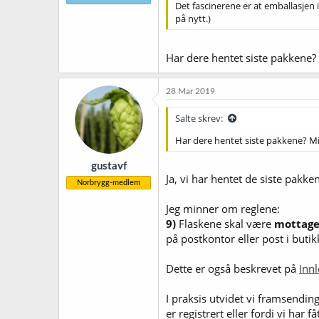
Det fascinerene er at emballasjen i
på nytt.)
Har dere hentet siste pakkene? 
28 Mar 2019
Salte skrev:
Har dere hentet siste pakkene? Min
gustavf
Ja, vi har hentet de siste pakke
Norbrygg-medlem
Jeg minner om reglene:
9)
Flaskene skal være
mottager
på postkontor eller post i buti
Dette er også beskrevet på
Innl
I praksis utvidet vi framsendin
er registrert eller fordi vi har