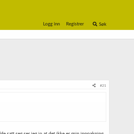
Logg inn
Registrer
Søk
#21
e satt seg ser jeg jo at det ikke er min innpakning.