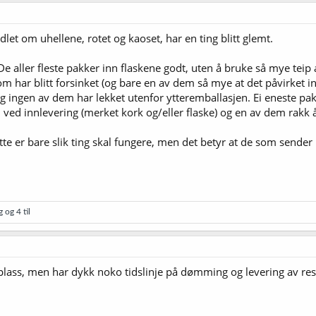
et om uhellene, rotet og kaoset, har en ting blitt glemt.
 De aller fleste pakker inn flaskene godt, uten å bruke så mye teip
om har blitt forsinket (og bare en av dem så mye at det påvirket inn
 og ingen av dem har lekket utenfor ytteremballasjen. Ei eneste pak
il ved innlevering (merket kork og/eller flaske) og en av dem rakk 
e er bare slik ting skal fungere, men det betyr at de som sender i
g
og 4 til
plass, men har dykk noko tidslinje på dømming og levering av res