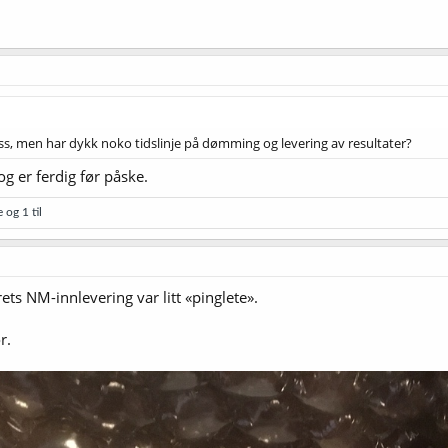
ass, men har dykk noko tidslinje på dømming og levering av resultater?
 er ferdig før påske.
e
og 1 til
rets NM-innlevering var litt «pinglete».
r.