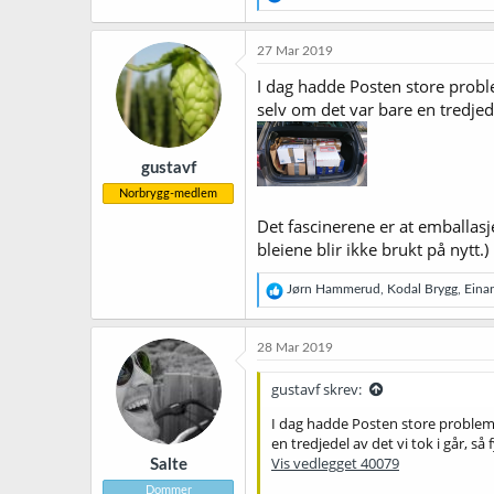
e
a
k
27 Mar 2019
s
j
I dag hadde Posten store probl
o
selv om det var bare en tredjede
n
e
r
gustavf
:
Norbrygg-medlem
Det fascinerene er at emballasje
bleiene blir ikke brukt på nytt.)
R
Jørn Hammerud
,
Kodal Brygg
,
Eina
e
a
k
28 Mar 2019
s
j
gustavf skrev:
o
n
I dag hadde Posten store probleme
e
en tredjedel av det vi tok i går, s
r
Vis vedlegget 40079
Salte
:
Dommer