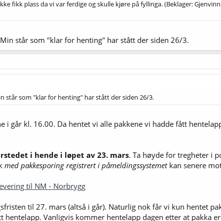
kke fikk plass da vi var ferdige og skulle kjøre på fyllinga. (Beklager: Gjenvi
Min står som "klar for henting" har stått der siden 26/3.
 står som "klar for henting" har stått der siden 26/3.
ne i går kl. 16.00. Da hentet vi alle pakkene vi hadde fått hentela
stedet i hende i løpet av 23. mars
. Ta høyde for tregheter i 
kk
med pakkesporing registrert i påmeldingssystemet
kan senere mot
evering til NM - Norbrygg
gsfristen til 27. mars (altså i går). Naturlig nok får vi kun hente
 fått hentelapp. Vanligvis kommer hentelapp dagen etter at pakka er