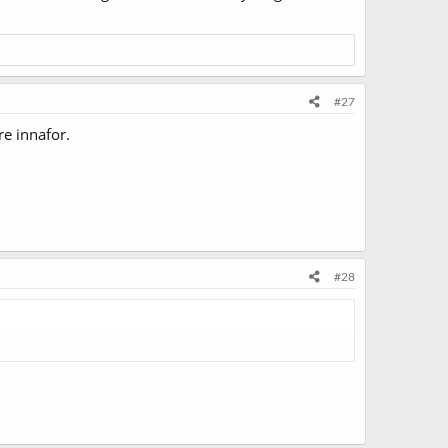
#27
re innafor.
#28