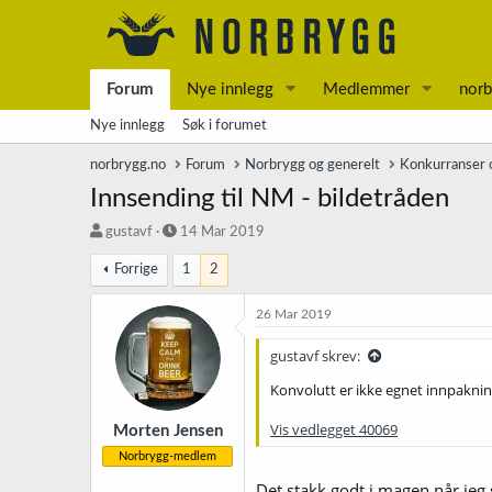
Forum
Nye innlegg
Medlemmer
norb
Nye innlegg
Søk i forumet
norbrygg.no
Forum
Norbrygg og generelt
Konkurranser o
Innsending til NM - bildetråden
T
S
gustavf
14 Mar 2019
r
t
Forrige
1
2
å
a
d
r
s
t
26 Mar 2019
t
d
a
a
gustavf skrev:
r
t
Konvolutt er ikke egnet innpakning 
t
o
e
Vis vedlegget 40069
r
Morten Jensen
Norbrygg-medlem
Det stakk godt i magen når jeg 