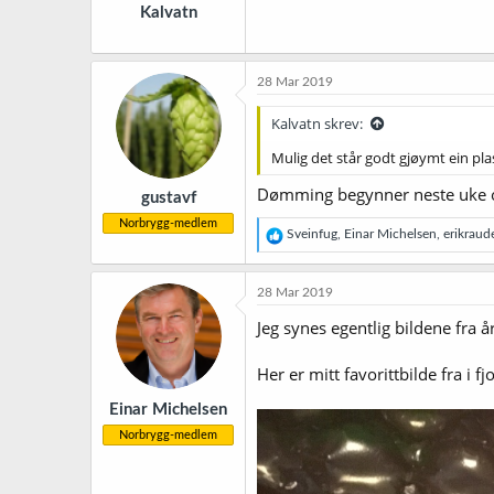
Kalvatn
:
28 Mar 2019
Kalvatn skrev:
Mulig det står godt gjøymt ein pl
Dømming begynner neste uke og
gustavf
Norbrygg-medlem
R
Sveinfug
,
Einar Michelsen
,
erikraud
e
a
k
28 Mar 2019
s
j
Jeg synes egentlig bildene fra å
o
n
Her er mitt favorittbilde fra i fjo
e
r
Einar Michelsen
:
Norbrygg-medlem