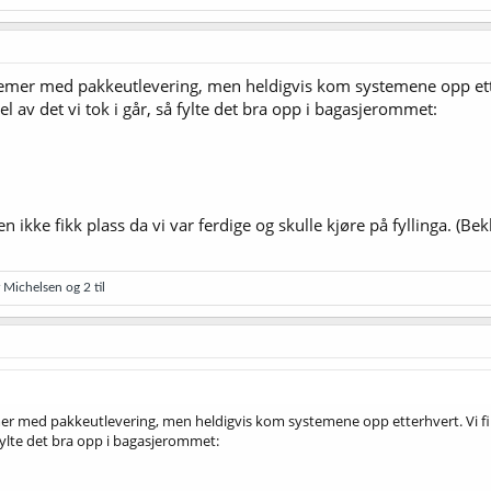
emer med pakkeutlevering, men heldigvis kom systemene opp etterh
l av det vi tok i går, så fylte det bra opp i bagasjerommet:
n ikke fikk plass da vi var ferdige og skulle kjøre på fyllinga. (
r Michelsen
og 2 til
r med pakkeutlevering, men heldigvis kom systemene opp etterhvert. Vi fikk
å fylte det bra opp i bagasjerommet: