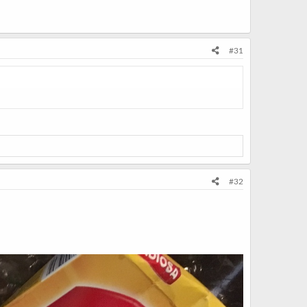
#31
#32