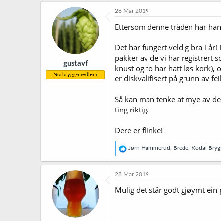
28 Mar 2019
Ettersom denne tråden har handl
Det har fungert veldig bra i år!
pakker av de vi har registrert s
gustavf
knust og to har hatt løs kork),
Norbrygg-medlem
er diskvalifisert på grunn av fe
Så kan man tenke at mye av dett
ting riktig.
Dere er flinke!
R
Jørn Hammerud
,
Brede
,
Kodal Bryg
e
a
k
28 Mar 2019
s
j
Mulig det står godt gjøymt ein 
o
n
e
r