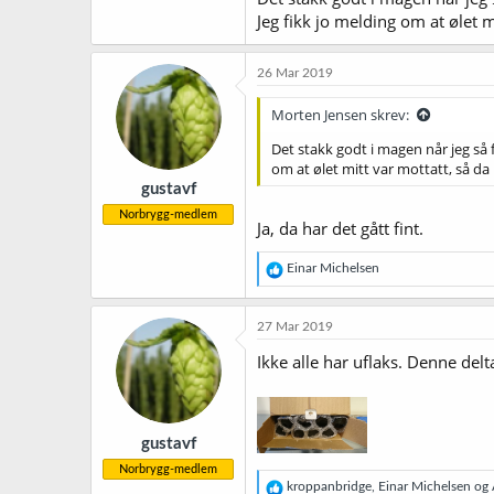
Jeg fikk jo melding om at ølet m
26 Mar 2019
Morten Jensen skrev:
Det stakk godt i magen når jeg så 
om at ølet mitt var mottatt, så da
gustavf
Norbrygg-medlem
Ja, da har det gått fint.
R
Einar Michelsen
e
a
k
27 Mar 2019
s
j
Ikke alle har uflaks. Denne delt
o
n
e
r
gustavf
:
Norbrygg-medlem
R
kroppanbridge
,
Einar Michelsen
og