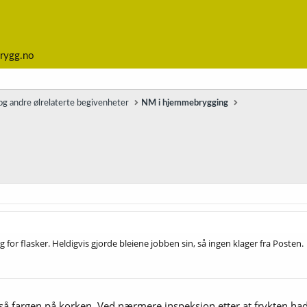
rygg.no
g andre ølrelaterte begivenheter
NM i hjemmebrygging
for flasker. Heldigvis gjorde bleiene jobben sin, så ingen klager fra Posten.
så fargen på korken. Ved nærmere inspeksjon etter at frykten hadd