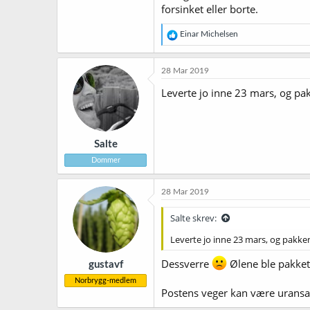
forsinket eller borte.
R
Einar Michelsen
e
a
k
28 Mar 2019
s
j
Leverte jo inne 23 mars, og pak
o
n
e
r
Salte
:
Dommer
28 Mar 2019
Salte skrev:
Leverte jo inne 23 mars, og pakken 
Dessverre
Ølene ble pakket 
gustavf
Norbrygg-medlem
Postens veger kan være uransake