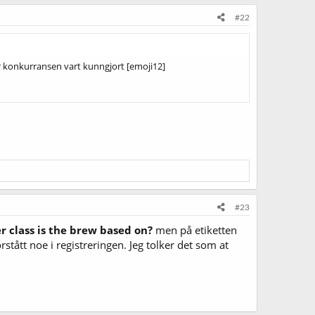
#22
t før konkurransen vart kunngjort [emoji12]
#23
 class is the brew based on?
men på etiketten
stått noe i registreringen. Jeg tolker det som at