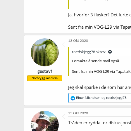
Men hvorfor 3 stk.? Man kunne vel 
Ja, hvorfor 3 flasker? Det lurte 
Sent fra min VOG-L29 via Tapa
13 Okt 2020
roedskjegg78 skrev:
Forsøkte å sende mail også...
Sent fra min VOG-L29 via Tapatalk
gustavf
Norbrygg-medlem
Jeg skal sparke i de som har ans
R
Einar Michelsen
og
roedskjegg78
e
a
k
15 Okt 2020
s
j
Tråden er rydda for diskusjons
o
n