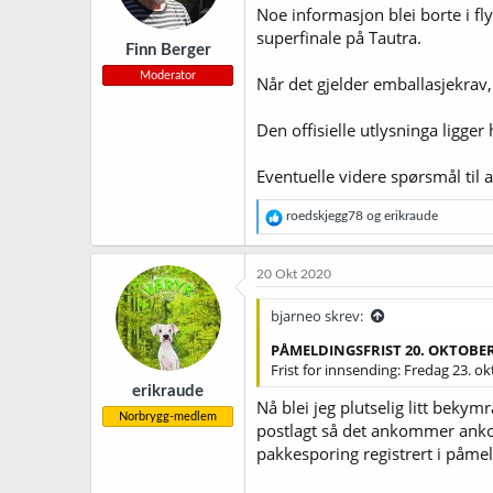
Noe informasjon blei borte i fly
e
r
superfinale på Tautra.
Finn Berger
:
Moderator
Når det gjelder emballasjekrav,
Den offisielle utlysninga ligger
Eventuelle videre spørsmål til a
R
roedskjegg78
og
erikraude
e
a
k
20 Okt 2020
s
j
bjarneo skrev:
o
n
PÅMELDINGSFRIST 20. OKTOBE
e
Frist for innsending: Fredag 23. o
r
erikraude
:
Nå blei jeg plutselig litt bekym
Norbrygg-medlem
postlagt så det ankommer ankom
pakkesporing registrert i påme