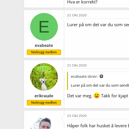
Hva er korrekt?
21 Okt 2020
E
Lurer på om det var du som sen
evabeate
Norbrygg-medlem
21 Okt 2020
evabeate skrev:
Lurer på om det var du som sendte
Det var meg.
Takk for kjapt
erikraude
Norbrygg-medlem
23 Okt 2020
Håper folk har husket å levere