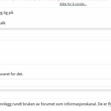
Klikk for å utvide...
spandert en begrunnelse for det - hvis det ikke er en trykkfeil?
eg òg på.
talk
varet for det.
innlegg rundt bruken av forumet som informasjonskanal. De er fly