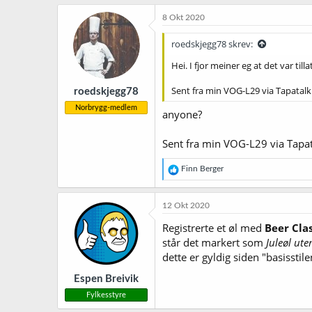
a
k
8 Okt 2020
s
j
roedskjegg78 skrev:
o
n
Hei. I fjor meiner eg at det var til
e
r
Sent fra min VOG-L29 via Tapatalk
roedskjegg78
:
Norbrygg-medlem
anyone?
Sent fra min VOG-L29 via Tapa
R
Finn Berger
e
a
k
12 Okt 2020
s
j
Registrerte et øl med
Beer Clas
o
står det markert som
Juleøl ute
n
dette er gyldig siden "basisstil
e
r
Espen Breivik
:
Fylkesstyre