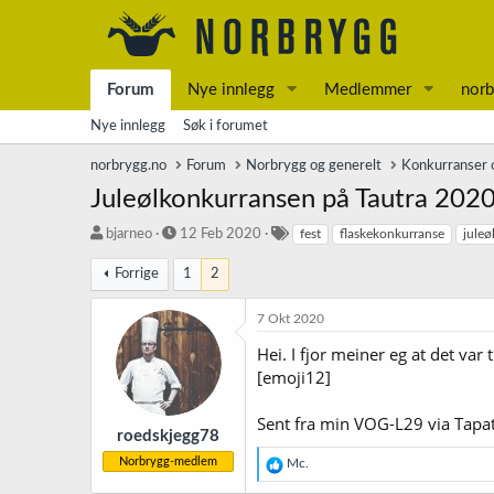
Forum
Nye innlegg
Medlemmer
norb
Nye innlegg
Søk i forumet
norbrygg.no
Forum
Norbrygg og generelt
Konkurranser o
Juleølkonkurransen på Tautra 2020
T
S
S
bjarneo
12 Feb 2020
fest
flaskekonkurranse
juleø
r
t
t
å
a
i
Forrige
1
2
d
r
k
s
t
k
7 Okt 2020
t
d
o
Hei. I fjor meiner eg at det var 
a
a
r
r
t
d
[emoji12]
t
o
e
Sent fra min VOG-L29 via Tapa
r
roedskjegg78
Norbrygg-medlem
R
Mc.
e