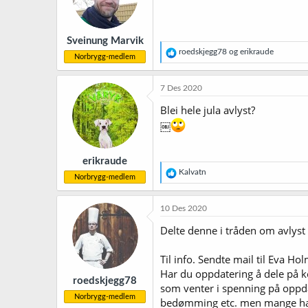
Sveinung Marvik
R
roedskjegg78
og
erikraude
Norbrygg-medlem
e
a
k
7 Des 2020
s
j
Blei hele jula avlyst?
o
￼
n
e
r
erikraude
:
R
Kalvatn
Norbrygg-medlem
e
a
k
10 Des 2020
s
j
Delte denne i tråden om avlyst
o
n
Til info. Sendte mail til Eva Ho
e
r
Har du oppdatering å dele på ko
roedskjegg78
:
som venter i spenning på oppdat
Norbrygg-medlem
bedømming etc. men mange har la