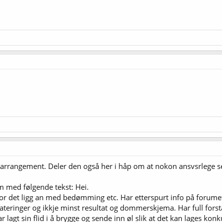
 arrangement. Deler den også her i håp om at nokon ansvsrlege s
lm med følgende tekst: Hei.
r det ligg an med bedømming etc. Har etterspurt info på forumet 
eringer og ikkje minst resultat og dommerskjema. Har full forståel
gt sin flid i å brygge og sende inn øl slik at det kan lages konkur