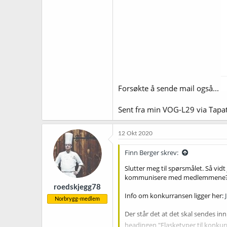
Forsøkte å sende mail også...
Sent fra min VOG-L29 via Tapa
12 Okt 2020
Finn Berger skrev:
Slutter meg til spørsmålet. Så vidt
kommunisere med medlemmene
roedskjegg78
Info om konkurransen ligger her:
Norbrygg-medlem
Der står det at det skal sendes inn
headingen "Flasketyper til konkurr