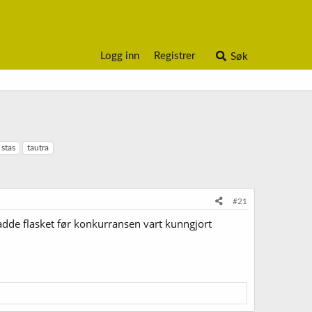
Logg inn
Registrer
Søk
stas
tautra
#21
? Hadde flasket før konkurransen vart kunngjort