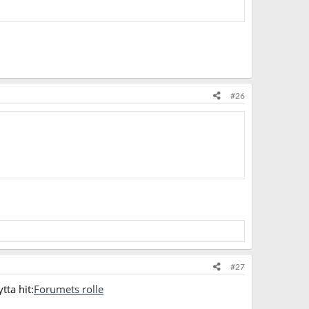
#26
#27
tta hit:
Forumets rolle