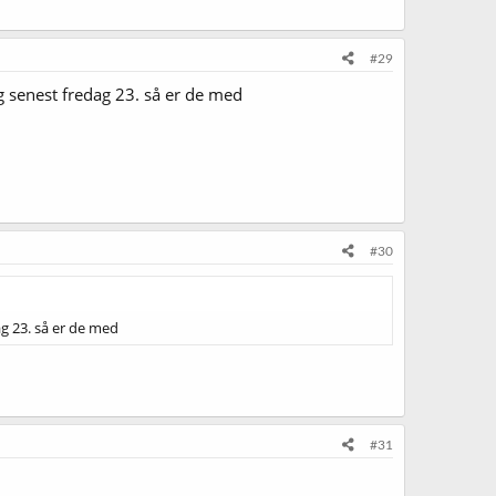
#29
g senest fredag 23. så er de med
#30
g 23. så er de med
#31