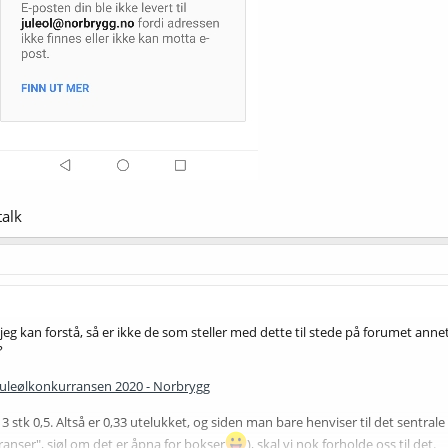
talk
 jeg kan forstå, så er ikke de som steller med dette til stede på forumet annet 
?
Juleølkonkurransen 2020 - Norbrygg
 3 stk 0,5. Altså er 0,33 utelukket, og siden man bare henviser til det sentra
anser", sjøl om det er åpna for bokser
), skal vi nok forholde oss til det.