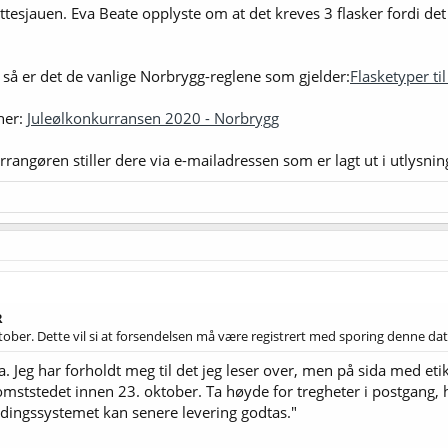
ttesjauen. Eva Beate opplyste om at det kreves 3 flasker fordi det 
 så er det de vanlige Norbrygg-reglene som gjelder:
Flasketyper ti
 her:
Juleølkonkurransen 2020 - Norbrygg
rrangøren stiller dere via e-mailadressen som er lagt ut i utlysnin
R
ktober. Dette vil si at forsendelsen må være registrert med sporing denne da
ra. Jeg har forholdt meg til det jeg leser over, men på sida med etik
ststedet innen 23. oktober. Ta høyde for tregheter i postgang, 
ldingssystemet kan senere levering godtas."