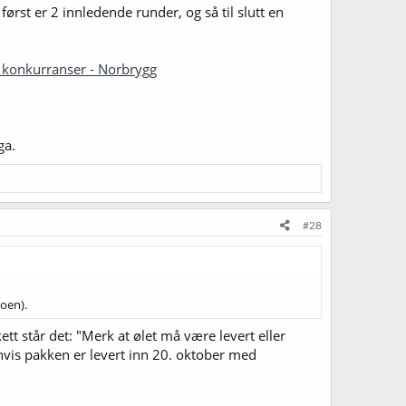
først er 2 innledende runder, og så til slutt en
l konkurranser - Norbrygg
ga.
#28
toen).
ett står det: "Merk at ølet må være levert eller
hvis pakken er levert inn 20. oktober med