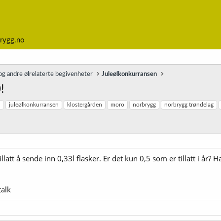
rygg.no
g andre ølrelaterte begivenheter
Juleølkonkurransen
!
l
juleølkonkurransen
klostergården
moro
norbrygg
norbrygg trøndelag
tillatt å sende inn 0,33l flasker. Er det kun 0,5 som er tillatt i år
talk