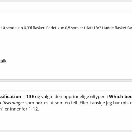
latt å sende inn 0,33l flasker. Er det kun 0,5 som er tillatt i år? Hadde flaske
talk
sification = 13E
og valgte den opprinnelige øltypen i
Which beer
n tilsetninger
som hørtes ut som en feil. Eller kanskje jeg har misfor
en" er innenfor 1-12.