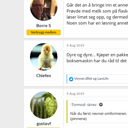
j
Går det an å bringe inn et annet
o
Prøvde med melk som på flasker.
n
løser limet seg opp, og dermed 
e
r
Noen som har en løsning annet
Borre S
:
Norbrygg-medlem
9 Aug 2019
Dyre og dyre... Kjøper en pakke 
boksemaskin har du råd til det
Chiefen
R
Vinnes Ølet
og
LarsUlv
e
a
k
9 Aug 2019
s
j
-Tormod- skrev:
o
n
Når du først nevner omformeren. De
e
(pinnene)
r
gustavf
: