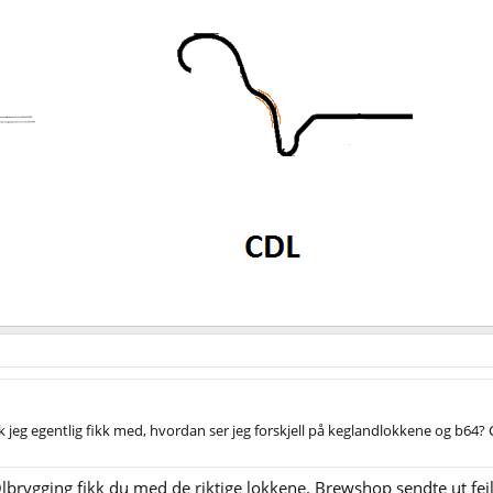
kk jeg egentlig fikk med, hvordan ser jeg forskjell på keglandlokkene og b64?
 Ølbrygging fikk du med de riktige lokkene. Brewshop sendte ut feil