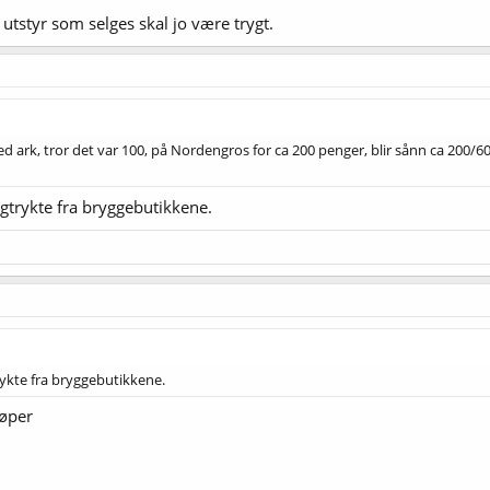
 utstyr som selges skal jo være trygt.
 ark, tror det var 100, på Nordengros for ca 200 penger, blir sånn ca 200/600.
igtrykte fra bryggebutikkene.
rykte fra bryggebutikkene.
jøper