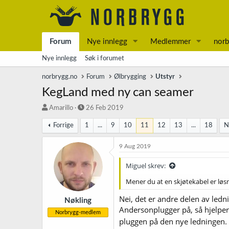
Forum
Nye innlegg
Medlemmer
norb
Nye innlegg
Søk i forumet
norbrygg.no
Forum
Ølbrygging
Utstyr
KegLand med ny can seamer
T
S
Amarillo
26 Feb 2019
r
t
Forrige
1
...
9
10
11
12
13
...
18
N
å
a
d
r
s
t
9 Aug 2019
t
d
a
a
Miguel skrev:
r
t
Mener du at en skjøtekabel er løsn
t
o
e
Nei, det er andre delen av led
r
Nøkling
Andersonplugger på, så hjelper
Norbrygg-medlem
pluggen på den nye ledningen.