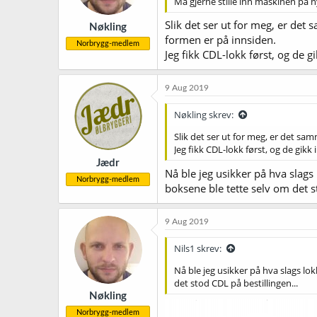
Må gjerne stille inn maskinen på n
Slik det ser ut for meg, er d
Nøkling
formen er på innsiden.
Norbrygg-medlem
Jeg fikk CDL-lokk først, og de g
9 Aug 2019
Nøkling skrev:
Slik det ser ut for meg, er det 
Jeg fikk CDL-lokk først, og de gikk
Jædr
Nå ble jeg usikker på hva slags
Norbrygg-medlem
boksene ble tette selv om det s
9 Aug 2019
Nils1 skrev:
Nå ble jeg usikker på hva slags lo
det stod CDL på bestillingen...
Nøkling
Norbrygg-medlem