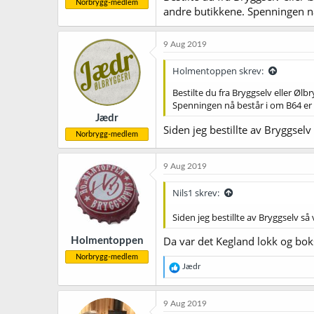
Norbrygg-medlem
andre butikkene. Spenningen n
9 Aug 2019
Holmentoppen skrev:
Bestilte du fra Bryggselv eller Øl
Spenningen nå består i om B64 e
Jædr
Siden jeg bestillte av Bryggselv
Norbrygg-medlem
9 Aug 2019
Nils1 skrev:
Siden jeg bestillte av Bryggselv så
Da var det Kegland lokk og bok
Holmentoppen
Norbrygg-medlem
R
Jædr
e
a
k
9 Aug 2019
s