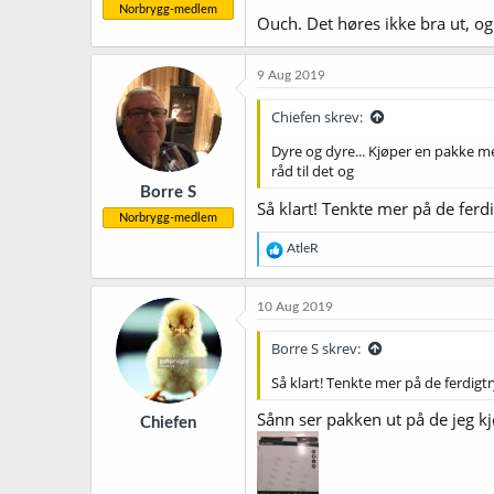
Norbrygg-medlem
Ouch. Det høres ikke bra ut, og
9 Aug 2019
Chiefen skrev:
Dyre og dyre... Kjøper en pakke med
råd til det og
Borre S
Så klart! Tenkte mer på de ferd
Norbrygg-medlem
R
AtleR
e
a
k
10 Aug 2019
s
j
Borre S skrev:
o
n
Så klart! Tenkte mer på de ferdigt
e
r
Sånn ser pakken ut på de jeg k
Chiefen
: