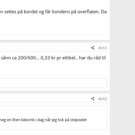
sen settes på bordet og får kondens på overflaten. Da
#211
ånn ca 200/600... 0,33 kr pr ettiket.. har du råd til
#212
g en liten kilevink i dag når jeg tok på støpselet