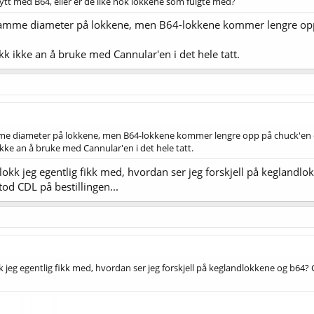
ytt med B64, eller er de like nok lokkene som fulgte med?
et samme diameter på lokkene, men B64-lokkene kommer lengre o
ikk ikke an å bruke med Cannular'en i det hele tatt.
samme diameter på lokkene, men B64-lokkene kommer lengre opp på chuck'en
 ikke an å bruke med Cannular'en i det hele tatt.
 lokk jeg egentlig fikk med, hvordan ser jeg forskjell på keglandl
tod CDL på bestillingen...
kk jeg egentlig fikk med, hvordan ser jeg forskjell på keglandlokkene og b64?