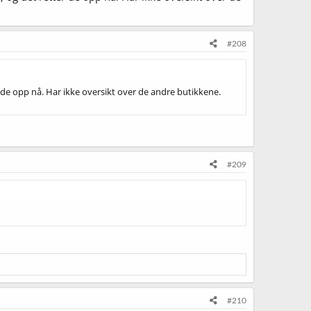
#208
r de opp nå. Har ikke oversikt over de andre butikkene.
#209
#210