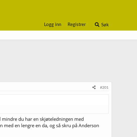
Logg inn
Registrer
Søk
#201
ed mindre du har en skjøteledningen med
gen med en lengre en da, og så skru på Anderson