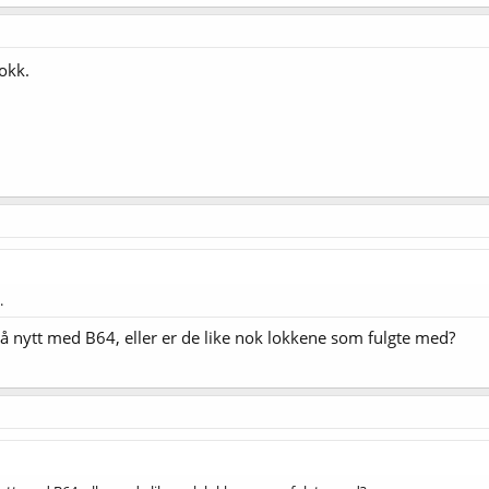
okk.
.
på nytt med B64, eller er de like nok lokkene som fulgte med?