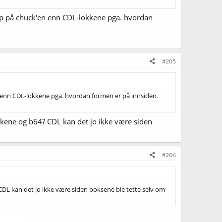
pp på chuck'en enn CDL-lokkene pga. hvordan
#205
 enn CDL-lokkene pga. hvordan formen er på innsiden.
okkene og b64? CDL kan det jo ikke være siden
#206
 CDL kan det jo ikke være siden boksene ble tette selv om