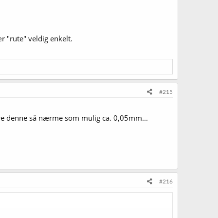
ær "rute" veldig enkelt.
#215
ere denne så nærme som mulig ca. 0,05mm...
#216