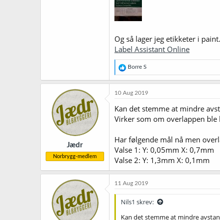
Og så lager jeg etikketer i paint
Label Assistant Online
R
Borre S
e
a
k
10 Aug 2019
s
j
Kan det stemme at mindre avsta
o
Virker som om overlappen ble 
n
e
r
Har følgende mål nå men overlap
Jædr
:
Valse 1: Y: 0,05mm X: 0,7mm
Norbrygg-medlem
Valse 2: Y: 1,3mm X: 0,1mm
11 Aug 2019
Nils1 skrev:
Kan det stemme at mindre avstand 