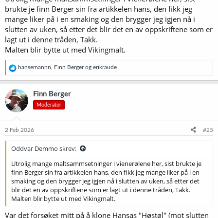
brukte je finn Berger sin fra artikkelen hans, den fikk jeg
mange liker på i en smaking og den brygger jeg igjen nå i
slutten av uken, så etter det blir det en av oppskriftene som er
lagt ut i denne tråden, Takk.
Malten blir bytte ut med Vikingmalt.
R
hansemannn
,
Finn Berger
og
erikraude
e
a
k
Finn Berger
s
Moderator
j
o
n
e
2 Feb 2026
#25
r
:
Oddvar Demmo skrev:
Utrolig mange maltsammsetninger i vienerølene her, sist brukte je
finn Berger sin fra artikkelen hans, den fikk jeg mange liker på i en
smaking og den brygger jeg igjen nå i slutten av uken, så etter det
blir det en av oppskriftene som er lagt ut i denne tråden, Takk.
Malten blir bytte ut med Vikingmalt.
Var det forsøket mitt på å klone Hansas "Høstøl" (mot slutten