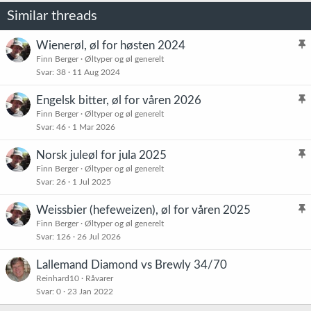
Similar threads
Wienerøl, øl for høsten 2024
l
Finn Berger
Øltyper og øl generelt
Svar
38
11 Aug 2024
i
s
Engelsk bitter, øl for våren 2026
t
l
Finn Berger
Øltyper og øl generelt
r
Svar
46
1 Mar 2026
i
e
s
t
Norsk juleøl for jula 2025
t
l
Finn Berger
Øltyper og øl generelt
r
Svar
26
1 Jul 2025
i
e
s
t
Weissbier (hefeweizen), øl for våren 2025
t
l
Finn Berger
Øltyper og øl generelt
r
Svar
126
26 Jul 2026
i
e
s
t
Lallemand Diamond vs Brewly 34/70
t
Reinhard10
Råvarer
r
Svar
0
23 Jan 2022
e
t