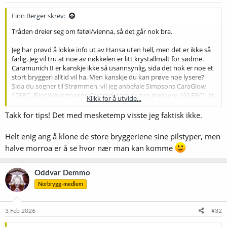
Finn Berger skrev:
Tråden dreier seg om fatøl/vienna, så det går nok bra.
Jeg har prøvd å lokke info ut av Hansa uten hell, men det er ikke så
farlig. Jeg vil tru at noe av nøkkelen er litt krystallmalt for sødme.
Caramunich II er kanskje ikke så usannsynlig, sida det nok er noe et
stort bryggeri alltid vil ha. Men kanskje du kan prøve noe lysere?
Sida du sogner til Strømmen, vil jeg anbefale Simpsons CaraGlow
15EBC. Eller Weyermanns Carared, som er noe mørkere. (60 EBC). At
Klikk for å utvide...
det også er en del münchnermalt i fatølet, er vel ikke en urimelig
tanke.
Takk for tips! Det med mesketemp visste jeg faktisk ikke.
Et knep du kan prøve, er å meske litt høyere (69, kanskje 70?). Da
Helt enig ang å klone de store bryggeriene sine pilstyper, men
kan du bruke mer malt, og få mer fylde i ølet uten at det blir
halve morroa er å se hvor nær man kan komme
sterkere, fordi du da får en høyere andel dekstriner ut av stivelsen,
og de er jo ikke gjærbare. (De påvirker i liten grad noe som helst
forøvrig, de er bare smakløs fyllmasse.)
Oddvar Demmo
Norbrygg-medlem
En tommelfingerregel: Gjærbarheta synker med 4 prosentpoeng for
hver grad du går over 67 grader. Skal du utnytte dette effektivt, er
det viktig å treffe innmesktemperaturen. (Om temperaturen så
3 Feb 2026
#32
synker litt etter hvert, er ikke så farlig.)