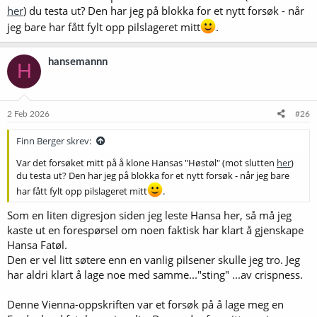
her
) du testa ut? Den har jeg på blokka for et nytt forsøk - når
jeg bare har fått fylt opp pilslageret mitt
.
hansemannn
H
2 Feb 2026
#26
Finn Berger skrev:
Var det forsøket mitt på å klone Hansas "Høstøl" (mot slutten
her
)
du testa ut? Den har jeg på blokka for et nytt forsøk - når jeg bare
har fått fylt opp pilslageret mitt
.
Som en liten digresjon siden jeg leste Hansa her, så må jeg
kaste ut en forespørsel om noen faktisk har klart å gjenskape
Hansa Fatøl.
Den er vel litt søtere enn en vanlig pilsener skulle jeg tro. Jeg
har aldri klart å lage noe med samme..."sting" ...av crispness.
Denne Vienna-oppskriften var et forsøk på å lage meg en