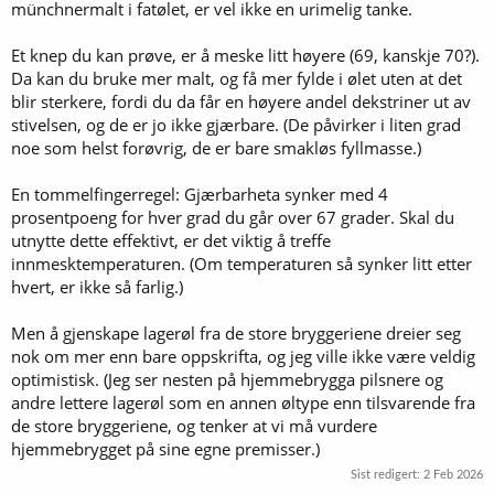
münchnermalt i fatølet, er vel ikke en urimelig tanke.
Et knep du kan prøve, er å meske litt høyere (69, kanskje 70?).
Da kan du bruke mer malt, og få mer fylde i ølet uten at det
blir sterkere, fordi du da får en høyere andel dekstriner ut av
stivelsen, og de er jo ikke gjærbare. (De påvirker i liten grad
noe som helst forøvrig, de er bare smakløs fyllmasse.)
En tommelfingerregel: Gjærbarheta synker med 4
prosentpoeng for hver grad du går over 67 grader. Skal du
utnytte dette effektivt, er det viktig å treffe
innmesktemperaturen. (Om temperaturen så synker litt etter
hvert, er ikke så farlig.)
Men å gjenskape lagerøl fra de store bryggeriene dreier seg
nok om mer enn bare oppskrifta, og jeg ville ikke være veldig
optimistisk. (Jeg ser nesten på hjemmebrygga pilsnere og
andre lettere lagerøl som en annen øltype enn tilsvarende fra
de store bryggeriene, og tenker at vi må vurdere
hjemmebrygget på sine egne premisser.)
Sist redigert:
2 Feb 2026