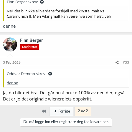
Finn Berger skrev:
Men å gjenskape lagerøl fra de store bryggeriene dreier seg nok om
mer enn bare oppskrifta, og jeg ville ikke være veldig optimistisk.
Nei, det blir ikke all verdens forskjell med krystallmalt vs
(Jeg ser nesten på hjemmebrygga pilsnere og andre lettere lagerøl
Caramunich II. Men Vikingmalt kan være hva som helst, vel?
som en annen øltype enn tilsvarende fra de store bryggeriene, og
tenker at vi må vurdere hjemmebrygget på sine egne premisser.)
denne
Finn Berger
Moderator
3 Feb 2026
#33
Oddvar Demmo skrev:
denne
Ja, da blir det bra. Det går an å bruke 100% av den der, også.
Det er jo det originale wienerølets oppskrift.
Først
2 av 2
Forrige
Du må logge inn eller registrere deg for å svare her.