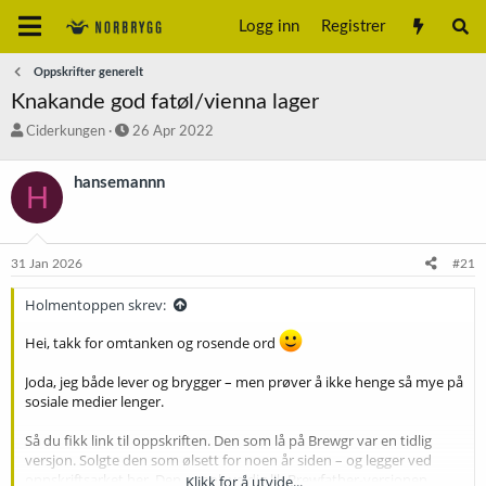
Logg inn
Registrer
Oppskrifter generelt
Knakande god fatøl/vienna lager
T
S
Ciderkungen
26 Apr 2022
r
t
å
a
hansemannn
H
d
r
s
t
t
d
a
a
31 Jan 2026
#21
r
t
t
o
Holmentoppen skrev:
e
r
Hei, takk for omtanken og rosende ord
Joda, jeg både lever og brygger – men prøver å ikke henge så mye på
sosiale medier lenger.
Så du fikk link til oppskriften. Den som lå på Brewgr var en tidlig
versjon. Solgte den som ølsett for noen år siden – og legger ved
oppskriftsarket her. Den er nok veldig lik Brewfather-versjonen.
Klikk for å utvide...