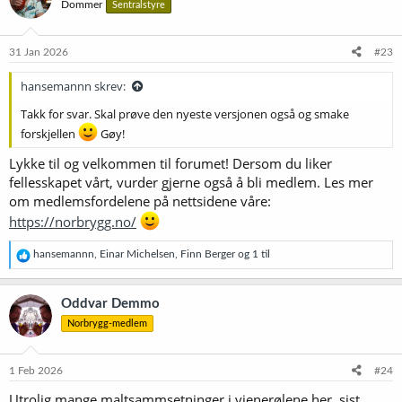
Dommer
Sentralstyre
j
o
n
e
31 Jan 2026
#23
r
:
hansemannn skrev:
Takk for svar. Skal prøve den nyeste versjonen også og smake
forskjellen
Gøy!
Lykke til og velkommen til forumet! Dersom du liker
fellesskapet vårt, vurder gjerne også å bli medlem. Les mer
om medlemsfordelene på nettsidene våre:
https://norbrygg.no/
R
hansemannn
,
Einar Michelsen
,
Finn Berger
og 1 til
e
a
k
Oddvar Demmo
s
Norbrygg-medlem
j
o
n
e
1 Feb 2026
#24
r
Utrolig mange maltsammsetninger i vienerølene her, sist
: