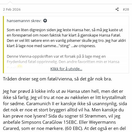
2 Feb 2026
#28
hansemannn skrev:
Som en liten digresjon siden jeg leste Hansa her, så må jeg kaste ut
en forespørsel om noen faktisk har klart å gjenskape Hansa Fatøl.
Den er vel litt søtere enn en vanlig pilsener skulle jeg tro. Jeg har aldri
klart å lage noe med samme..."sting" ...av crispness.
Denne Vienna-oppskriften var et forsøk på å lage meg en
Frydenlund fatøl opprinnelig. Den andre favoritten min er Hansa
Fatøl
Klikk for å utvide...
Tråden dreier seg om fatøl/vienna, så det går nok bra.
hmm kanskje jeg skulle lage en ny tråd ang det.
Jeg har prøvd å lokke info ut av Hansa uten hell, men det er
ikke så farlig. Jeg vil tru at noe av nøkkelen er litt krystallmalt
for sødme. Caramunich II er kanskje ikke så usannsynlig, sida
det nok er noe et stort bryggeri alltid vil ha. Men kanskje du
kan prøve noe lysere? Sida du sogner til Strømmen, vil jeg
anbefale Simpsons CaraGlow 15EBC. Eller Weyermanns
Carared, som er noe mørkere. (60 EBC). At det også er en del