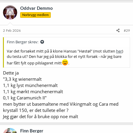
Oddvar Demmo
Norbrygg-medlem
2 Feb 2026
#29
Finn Berger skrev:
Var det forsøket mitt på å klone Hansas "Høstøl" (mot slutten
her
)
du testa ut? Den har jeg på blokka for et nytt forsøk - når jeg bare
har fått fylt opp pilslageret mitt
.
Dette ja
"3,3 kg wienermalt
1,1 kg lyst münchenermalt
1,1 kg mørkt münchenermalt
0,1 kg Caramunich II"
men bytter ut basemaltene med Vikingmalt og Cara med
krystall 150, er det tullete eller ?
Jeg gjør det for å bruke opp noe malt
Finn Berger