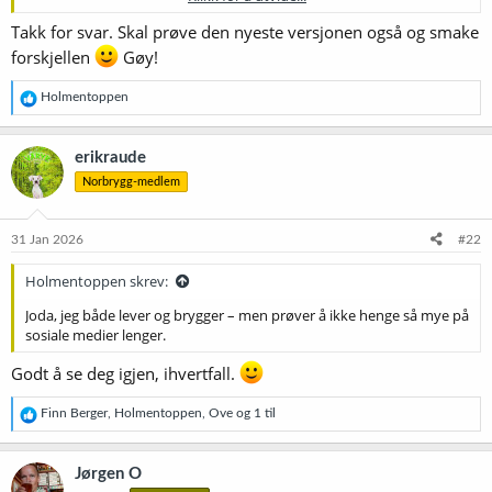
Brewgr er dessverre nedlagt. Fikk heldigvis arkivert hele innholder
Takk for svar. Skal prøve den nyeste versjonen også og smake
(100 + oppskrifter) før de stengte butikken. God brygging!
forskjellen
Gøy!
R
Holmentoppen
e
a
k
erikraude
s
Norbrygg-medlem
j
o
n
e
31 Jan 2026
#22
r
:
Holmentoppen skrev:
Joda, jeg både lever og brygger – men prøver å ikke henge så mye på
sosiale medier lenger.
Godt å se deg igjen, ihvertfall.
R
Finn Berger
,
Holmentoppen
,
Ove
og 1 til
e
a
k
Jørgen O
s