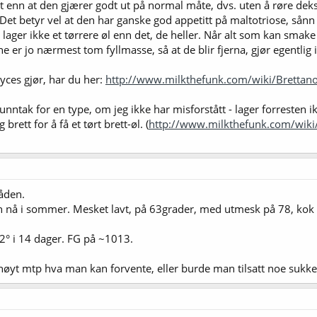
t enn at den gjærer godt ut på normal måte, dvs. uten å røre deks
t betyr vel at den har ganske god appetitt på maltotriose, sånn a
 lager ikke et tørrere øl enn det, de heller. Når alt som kan smake 
ne er jo nærmest tom fyllmasse, så at de blir fjerna, gjør egentlig
yces gjør, har du her:
http://www.milkthefunk.com/wiki/Brettan
nntak for en type, om jeg ikke har misforstått - lager forresten ik
brett for å få et tørt brett-øl. (
http://www.milkthefunk.com/wik
råden.
son nå i sommer. Mesket lavt, på 63grader, med utmesk på 78, kok 
2° i 14 dager. FG på ~1013.
r høyt mtp hva man kan forvente, eller burde man tilsatt noe sukk