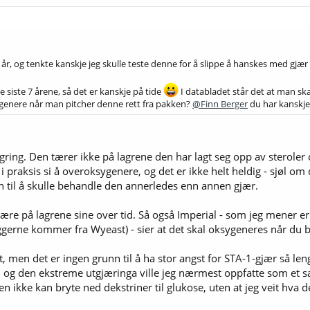
år, og tenkte kanskje jeg skulle teste denne for å slippe å hanskes med gjæ
de siste 7 årene, så det er kanskje på tide
I databladet står det at man sk
enere når man pitcher denne rett fra pakken?
@Finn Berger
du har kanskje
gring. Den tærer ikke på lagrene den har lagt seg opp av steroler 
 i praksis si å overoksygenere, og det er ikke helt heldig - sjøl om 
n til å skulle behandle den annerledes enn annen gjær.
tære på lagrene sine over tid. Så også Imperial - som jeg mener er 
gerne kommer fra Wyeast) - sier at det skal oksygeneres når du b
men det er ingen grunn til å ha stor angst for STA-1-gjær så lenge
t, og den ekstreme utgjæringa ville jeg nærmest oppfatte som et 
den ikke kan bryte ned dekstriner til glukose, uten at jeg veit hva 