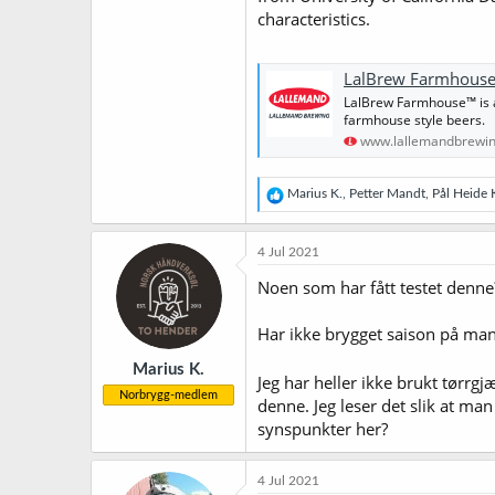
characteristics.
LalBrew Farmhouse
LalBrew Farmhouse™ is a 
farmhouse style beers.
www.lallemandbrewi
R
Marius K.
,
Petter Mandt
,
Pål Heide 
e
a
k
4 Jul 2021
s
j
Noen som har fått testet denne
o
n
Har ikke brygget saison på man
e
r
Marius K.
:
Jeg har heller ikke brukt tørrgj
Norbrygg-medlem
denne. Jeg leser det slik at ma
synspunkter her?
4 Jul 2021