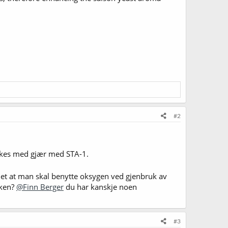
#2
nskes med gjær med STA-1.
det at man skal benytte oksygen ved gjenbruk av
kken?
@Finn Berger
du har kanskje noen
#3