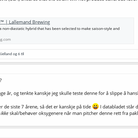
™ | Lallemand Brewing
non-diastatic hybrid that has been selected to make saison-style and
ng.com
Kielland
og 6 til
?
ge år, og tenkte kanskje jeg skulle teste denne for å slippe å ha
ær de siste 7 årene, så det er kanskje på tide
I databladet står 
n
ikke
skal/behøver oksygenere når man pitcher denne rett fra pa