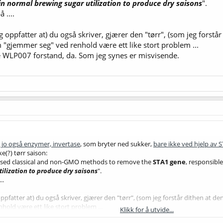
n normal brewing sugar utilization to produce dry saisons
".
 ....
oppfatter at) du også skriver, gjærer den "tørr", (som jeg forstår
m "gjemmer seg" ved renhold være ett like stort problem ...
pe WLP007 forstand, da. Som jeg synes er misvisende.
 jo også enzymer, invertase
, som bryter ned sukker,
bare ikke ved hjelp av 
e(?) tørr saison:
used classical and non-GMO methods to remove the
STA1 gene
, responsible
tilization to produce dry saisons
".
..
fatter at) du også skriver, gjærer den "tørr", (som jeg forstår dithen at de
old være ett like stort problem ...
Klikk for å utvide...
WLP007 forstand, da. Som jeg synes er misvisende.