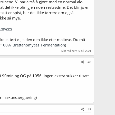
trinene. Vi har altså å gjøre med en normal ale-
t det ikke blir igjen noen restsødme. Det blir jo en
søtt er spist, blir det ikke tørrere om også
 ikke så mye.
omyces
ke et tørt øl, siden den ikke eter maltose. Du må
i/100%_Brettanomyces_Fermentation
)
Sist redigert:
5 Jul 2021
#8
i 90min og OG på 1056. Ingen ekstra sukker tilsatt.
er i sekundærgjæring?
#9