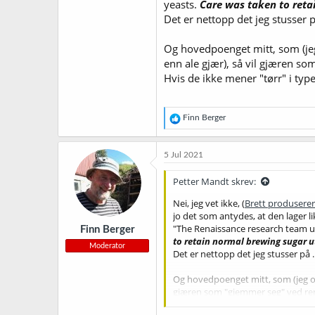
yeasts.
Care was taken to retai
Det er nettopp det jeg stusser på
Og hovedpoenget mitt, som (jeg 
enn ale gjær), så vil gjæren so
Hvis de ikke mener "tørr" i ty
R
Finn Berger
e
a
k
5 Jul 2021
s
j
Petter Mandt skrev:
o
n
Nei, jeg vet ikke, (
Brett produserer
e
jo det som antydes, at den lager lik
r
"The Renaissance research team 
Finn Berger
:
to retain normal brewing sugar u
Moderator
Det er nettopp det jeg stusser på ..
Og hovedpoenget mitt, som (jeg opp
gjæren som "gjemmer seg" ved renh
Hvis de ikke mener "tørr" i type 