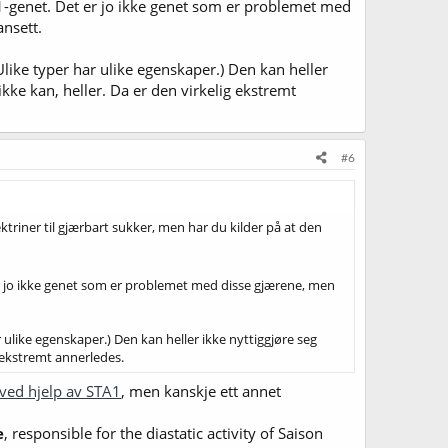
-genet. Det er jo ikke genet som er problemet med
nsett.
ike typer har ulike egenskaper.) Den kan heller
kke kan, heller. Da er den virkelig ekstremt
#6
riner til gjærbart sukker, men har du kilder på at den
r jo ikke genet som er problemet med disse gjærene, men
ulike egenskaper.) Den kan heller ikke nyttiggjøre seg
g ekstremt annerledes.
 ved hjelp av STA1
, men kanskje ett annet
e
, responsible for the diastatic activity of Saison