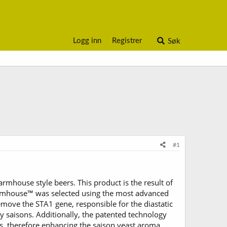
Logg inn
Registrer
Søk
#1
rmhouse style beers. This product is the result of
armhouse™ was selected using the most advanced
ove the STA1 gene, responsible for the diastatic
ry saisons. Additionally, the patented technology
ors, therefore enhancing the saison yeast aroma