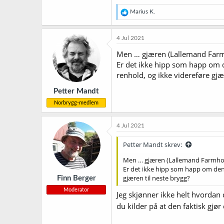
R
Marius K.
e
a
k
4 Jul 2021
s
j
Men … gjæren (Lallemand Farmh
o
Er det ikke hipp som happ om d
n
renhold, og ikke videreføre gjæ
e
r
Petter Mandt
:
Norbrygg-medlem
4 Jul 2021
Petter Mandt skrev:
Men … gjæren (Lallemand Farmhous
Er det ikke hipp som happ om den 
gjæren til neste brygg?
Finn Berger
Moderator
Jeg skjønner ikke helt hvordan
du kilder på at den faktisk gjør 