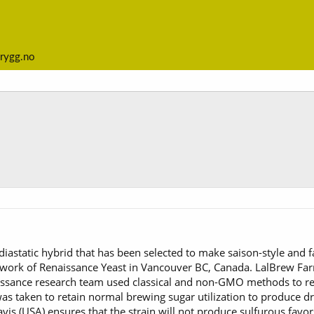
rygg.no
static hybrid that has been selected to make saison-style and fa
work of Renaissance Yeast in Vancouver BC, Canada. LalBrew F
issance research team used classical and non-GMO methods to rem
 was taken to retain normal brewing sugar utilization to produce d
avis (USA) ensures that the strain will not produce sulfurous fav