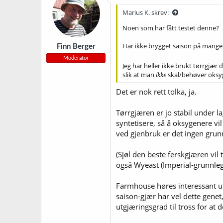
Marius K. skrev:
Noen som har fått testet denne?
Har ikke brygget saison på mange 
Finn Berger
Moderator
Jeg har heller ikke brukt tørrgjær 
slik at man
ikke
skal/behøver oksyg
Det er nok rett tolka, ja.
Tørrgjæren er jo stabil under la
syntetisere, så å oksygenere vil
ved gjenbruk er det ingen grun
(Sjøl den beste ferskgjæren vil 
også Wyeast (Imperial-grunnleg
Farmhouse høres interessant ut, 
saison-gjær har vel dette gene
utgjæringsgrad til tross for at 