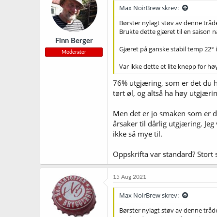
Max NoirBrew skrev:
Børster nylagt støv av denne tråd
Brukte dette gjæret til en saison 
Finn Berger
Gjæret på ganske stabil temp 22° i
Moderator
Var ikke dette et lite knepp for 
76% utgjæring, som er det du ha
tørt øl, og altså ha høy utgjærin
Men det er jo smaken som er det 
årsaker til dårlig utgjæring. J
ikke så mye til.
Oppskrifta var standard? Stort s
15 Aug 2021
Max NoirBrew skrev:
Børster nylagt støv av denne tråd