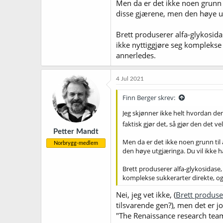
Men da er det ikke noen grunn
disse gjærene, men den høye ut
Brett produserer alfa-glykosid
ikke nyttiggjøre seg komplekse 
annerledes.
4 Jul 2021
Finn Berger skrev:
Jeg skjønner ikke helt hvordan de
faktisk gjør det, så gjør den det vel
Petter Mandt
Men da er det ikke noen grunn ti
Norbrygg-medlem
den høye utgjæringa. Du vil ikke 
Brett produserer alfa-glykosidase,
komplekse sukkerarter direkte, og 
Nei, jeg vet ikke, (
Brett produse
tilsvarende gen?), men det er jo
"The Renaissance research te