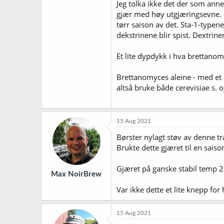
Jeg tolka ikke det der som anne
gjær med høy utgjæringsevne. De
tørr saison av det. Sta-1-typene
dekstrinene blir spist. Dextrine
Et lite dypdykk i hva brettanom
Brettanomyces aleine - med et u
altså bruke både cerevisiae s. og 
15 Aug 2021
Børster nylagt støv av denne t
Brukte dette gjæret til en sai
Gjæret på ganske stabil temp 2
Max NoirBrew
Var ikke dette et lite knepp fo
15 Aug 2021