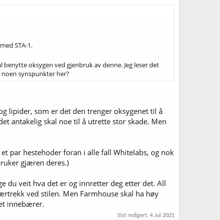
r med STA-1.
al benytte oksygen ved gjenbruk av denne. Jeg leser det
 noen synspunkter her?
og lipider, som er det den trenger oksygenet til å
det antakelig skal noe til å utrette stor skade. Men
et par hestehoder foran i alle fall Whitelabs, og nok
ruker gjæren deres.)
 du veit hva det er og innretter deg etter det. All
særtrekk ved stilen. Men Farmhouse skal ha høy
det innebærer.
Sist redigert:
4 Jul 2021