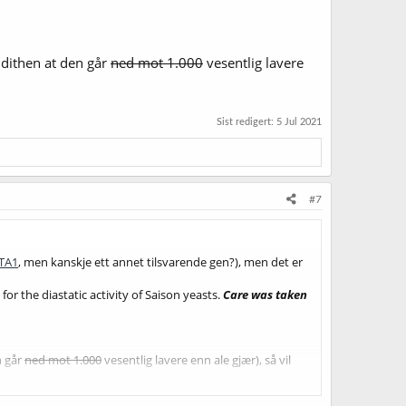
 dithen at den går
ned mot 1.000
vesentlig lavere
Sist redigert:
5 Jul 2021
#7
STA1
, men kanskje ett annet tilsvarende gen?), men det er
 for the diastatic activity of Saison yeasts.
Care was taken
n går
ned mot 1.000
vesentlig lavere enn ale gjær), så vil