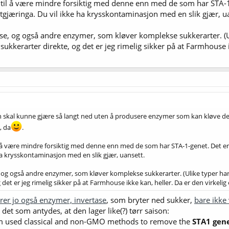
 til å være mindre forsiktig med denne enn med de som har STA-1
gjæringa. Du vil ikke ha krysskontaminasjon med en slik gjær, ua
ase, og også andre enzymer, som kløver komplekse sukkerarter. (Ul
sukkerarter direkte, og det er jeg rimelig sikker på at Farmhouse i
n skal kunne gjære så langt ned uten å produsere enzymer som kan kløve dekt
, da
.
l å være mindre forsiktig med denne enn med de som har STA-1-genet. Det e
ha krysskontaminasjon med en slik gjær, uansett.
 og også andre enzymer, som kløver komplekse sukkerarter. (Ulike typer har 
det er jeg rimelig sikker på at Farmhouse ikke kan, heller. Da er den virkeli
rer jo også enzymer, invertase
, som bryter ned sukker,
bare ikke
 det som antydes, at den lager like(?) tørr saison:
am used classical and non-GMO methods to remove the
STA1 gen