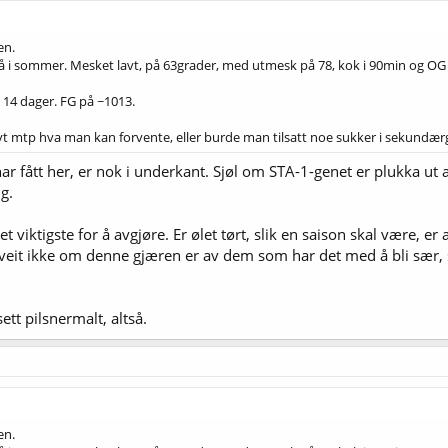
en.
nå i sommer. Mesket lavt, på 63grader, med utmesk på 78, kok i 90min og OG p
 14 dager. FG på ~1013.
høyt mtp hva man kan forvente, eller burde man tilsatt noe sukker i sekundær
r fått her, er nok i underkant. Sjøl om STA-1-genet er plukka ut a
g.
viktigste for å avgjøre. Er ølet tørt, slik en saison skal være, er a
eg veit ikke om denne gjæren er av dem som har det med å bli sær, s
ett pilsnermalt, altså.
en.