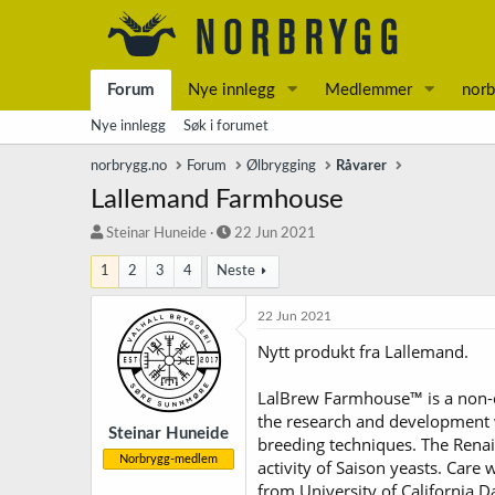
Forum
Nye innlegg
Medlemmer
norb
Nye innlegg
Søk i forumet
norbrygg.no
Forum
Ølbrygging
Råvarer
Lallemand Farmhouse
T
S
Steinar Huneide
22 Jun 2021
r
t
1
2
3
4
Neste
å
a
d
r
s
t
22 Jun 2021
t
d
Nytt produkt fra Lallemand.
a
a
r
t
t
o
LalBrew Farmhouse™ is a non-dia
e
the research and development 
r
Steinar Huneide
breeding techniques. The Rena
Norbrygg-medlem
activity of Saison yeasts. Care
from University of California D