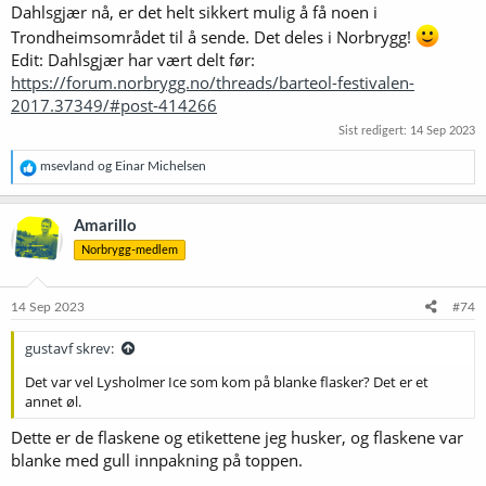
Dahlsgjær nå, er det helt sikkert mulig å få noen i
Trondheimsområdet til å sende. Det deles i Norbrygg!
Edit: Dahlsgjær har vært delt før:
https://forum.norbrygg.no/threads/barteol-festivalen-
2017.37349/#post-414266
Sist redigert:
14 Sep 2023
R
msevland
og
Einar Michelsen
e
a
k
Amarillo
s
Norbrygg-medlem
j
o
n
e
14 Sep 2023
#74
r
:
gustavf skrev:
Det var vel Lysholmer Ice som kom på blanke flasker? Det er et
annet øl.
Dette er de flaskene og etikettene jeg husker, og flaskene var
blanke med gull innpakning på toppen.