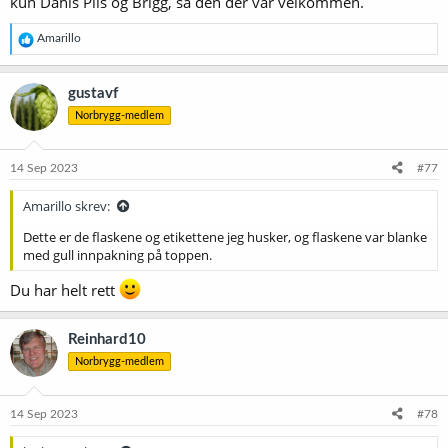
kun Dahls Pils og Brigg, så den der var velkommen.
R
Amarillo
e
a
k
gustavf
s
Norbrygg-medlem
j
o
n
e
14 Sep 2023
#77
r
:
Amarillo skrev:
Dette er de flaskene og etikettene jeg husker, og flaskene var blanke
med gull innpakning på toppen.
Du har helt rett
Reinhard10
Norbrygg-medlem
14 Sep 2023
#78