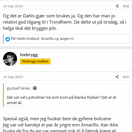
14 Sep 2023
#68
Og det er Dahls-gjær som brukes ja. Og den har man jo
relativt god tilgang til i Trondheim. De delte ut på tirsdag, så i
helga skal det brygges pils.
R
Pål Heide Kielland
,
Amarillo
og
Jørgen O
e
a
k
loebrygg
s
Norbrygg-medlem
j
o
n
e
14 Sep 2023
#69
r
:
gustavf skrev:
Det var vel Lysholmer Ice som kom på blanke flasker? Det er et
annet øl.
Spesial også, men jeg husker best de gyllene boksene
Jeg var vel kanskje et par år yngre enn Amarillo. Kan ikke
huske de fra da jeg var gammel nok til å faktisk kjøpe øl