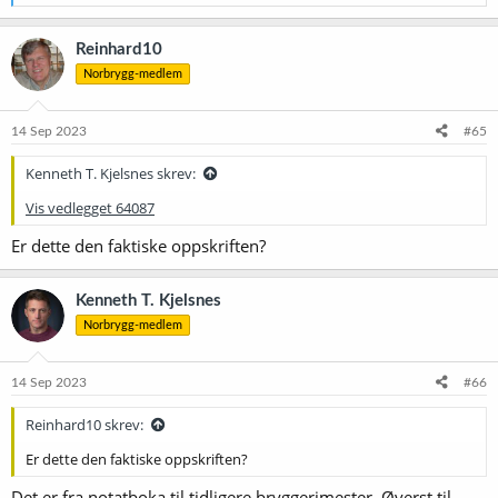
e
a
k
Reinhard10
s
Norbrygg-medlem
j
o
n
e
14 Sep 2023
#65
r
:
Kenneth T. Kjelsnes skrev:
Vis vedlegget 64087
Er dette den faktiske oppskriften?
Kenneth T. Kjelsnes
Norbrygg-medlem
14 Sep 2023
#66
Reinhard10 skrev:
Er dette den faktiske oppskriften?
Det er fra notatboka til tidligere bryggerimester. Øverst til