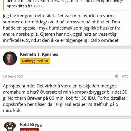
der står det nok 87, som i 1987. Så ja, dette er nok den opprinnelige
oppskriften fra 1983.
Jeg husker godt dette ølet. Det var min favoritt en varm
sommer ettermiddag/kveld på terrassen på nittitallet. Den
hadde en spesiell myk humlesmak som jeg ikke husker fra
andre norske pils. Gjæren har nok også hatt en vesentlig
innflytelse. Synd at den ikke er tilgjengelig i Oslo området.
Kenneth T. Kjelsnes
Norbrygg-medlem
14 Sep 2023
#71
Apropos humle: Det virker å være en beskjeden mengde
aromahumle her? Oversatt til min kompaktbrygger blir det 30
g. Northern Brewer på 60 min. kok for 30 IBU. Forholdstallet i
oppskriften her tilsier da 10 g. Hallertauer Mittelfrüh på 5
min. kok.
Kold Brygg