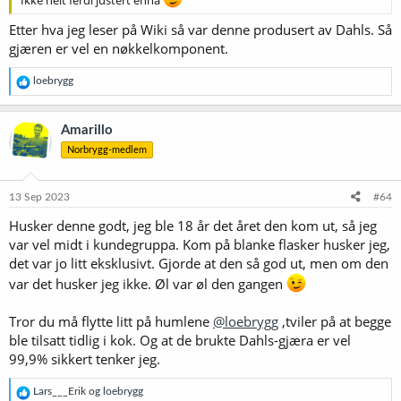
Etter hva jeg leser på Wiki så var denne produsert av Dahls. Så
gjæren er vel en nøkkelkomponent.
R
loebrygg
e
a
k
Amarillo
s
Norbrygg-medlem
j
o
n
e
13 Sep 2023
#64
r
Husker denne godt, jeg ble 18 år det året den kom ut, så jeg
:
var vel midt i kundegruppa. Kom på blanke flasker husker jeg,
det var jo litt eksklusivt. Gjorde at den så god ut, men om den
var det husker jeg ikke. Øl var øl den gangen
Tror du må flytte litt på humlene
@loebrygg
,tviler på at begge
ble tilsatt tidlig i kok. Og at de brukte Dahls-gjæra er vel
99,9% sikkert tenker jeg.
R
Lars___Erik
og
loebrygg