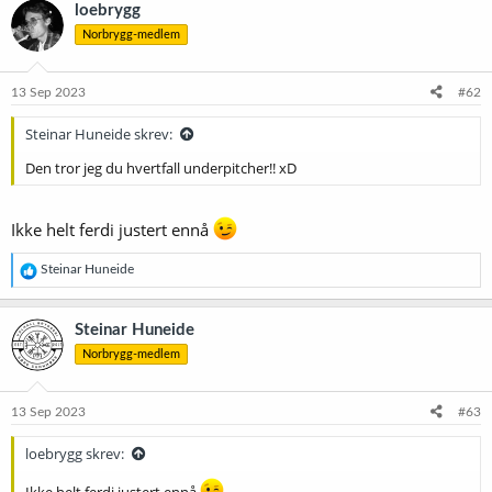
k
loebrygg
s
Norbrygg-medlem
j
o
n
e
13 Sep 2023
#62
r
:
Steinar Huneide skrev:
Den tror jeg du hvertfall underpitcher!! xD
Ikke helt ferdi justert ennå
R
Steinar Huneide
e
a
k
Steinar Huneide
s
Norbrygg-medlem
j
o
n
e
13 Sep 2023
#63
r
:
loebrygg skrev:
Ikke helt ferdi justert ennå