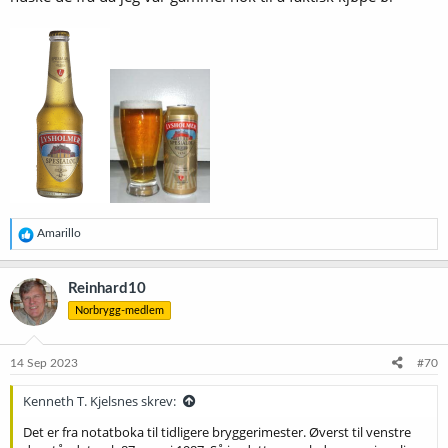
R
Amarillo
e
a
k
Reinhard10
s
Norbrygg-medlem
j
o
n
e
14 Sep 2023
#70
r
:
Kenneth T. Kjelsnes skrev:
Det er fra notatboka til tidligere bryggerimester. Øverst til venstre