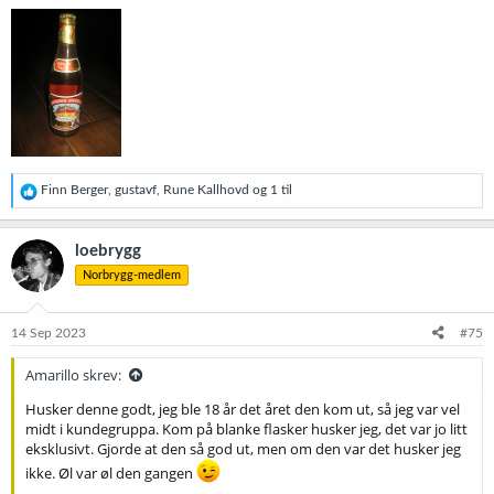
R
Finn Berger
,
gustavf
,
Rune Kallhovd
og 1 til
e
a
k
loebrygg
s
Norbrygg-medlem
j
o
n
e
14 Sep 2023
#75
r
:
Amarillo skrev:
Husker denne godt, jeg ble 18 år det året den kom ut, så jeg var vel
midt i kundegruppa. Kom på blanke flasker husker jeg, det var jo litt
eksklusivt. Gjorde at den så god ut, men om den var det husker jeg
ikke. Øl var øl den gangen