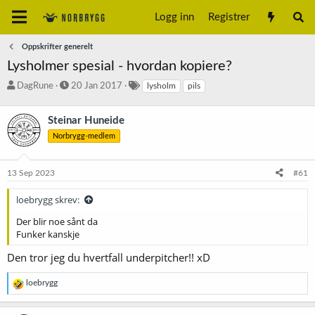
Logg inn
Registrer
Oppskrifter generelt
Lysholmer spesial - hvordan kopiere?
T
S
S
DagRune
20 Jan 2017
lysholm
pils
r
t
t
å
a
i
Steinar Huneide
d
r
k
s
t
k
Norbrygg-medlem
t
d
o
a
a
r
13 Sep 2023
#61
r
t
d
t
o
loebrygg skrev:
e
r
Der blir noe sånt da
Funker kanskje
Den tror jeg du hvertfall underpitcher!! xD
R
loebrygg
e
a