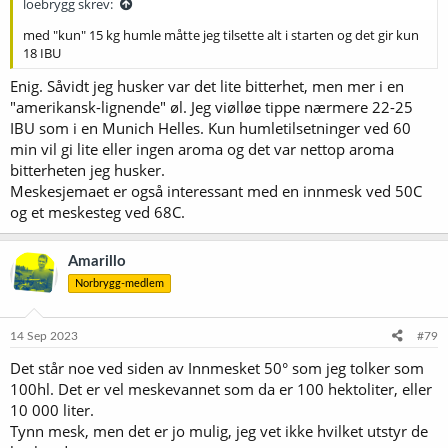
loebrygg skrev:
med "kun" 15 kg humle måtte jeg tilsette alt i starten og det gir kun
18 IBU
Enig. Såvidt jeg husker var det lite bitterhet, men mer i en
"amerikansk-lignende" øl. Jeg viølløe tippe nærmere 22-25
IBU som i en Munich Helles. Kun humletilsetninger ved 60
min vil gi lite eller ingen aroma og det var nettop aroma
bitterheten jeg husker.
Meskesjemaet er også interessant med en innmesk ved 50C
og et meskesteg ved 68C.
Amarillo
Norbrygg-medlem
14 Sep 2023
#79
Det står noe ved siden av Innmesket 50° som jeg tolker som
100hl. Det er vel meskevannet som da er 100 hektoliter, eller
10 000 liter.
Tynn mesk, men det er jo mulig, jeg vet ikke hvilket utstyr de