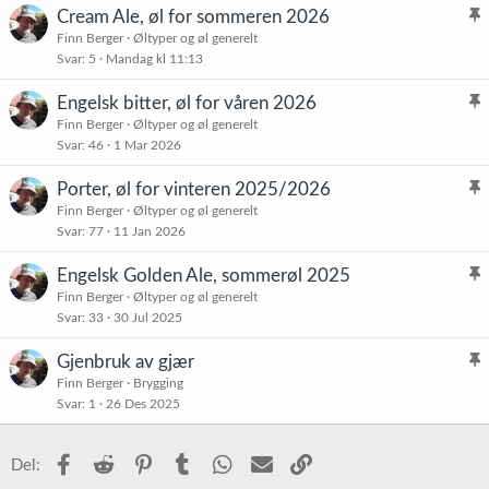
Cream Ale, øl for sommeren 2026
l
Finn Berger
Øltyper og øl generelt
Svar
5
Mandag kl 11:13
i
s
Engelsk bitter, øl for våren 2026
t
l
Finn Berger
Øltyper og øl generelt
r
Svar
46
1 Mar 2026
i
e
s
t
Porter, øl for vinteren 2025/2026
t
l
Finn Berger
Øltyper og øl generelt
r
Svar
77
11 Jan 2026
i
e
s
t
Engelsk Golden Ale, sommerøl 2025
t
l
Finn Berger
Øltyper og øl generelt
r
Svar
33
30 Jul 2025
i
e
s
t
Gjenbruk av gjær
t
l
Finn Berger
Brygging
r
Svar
1
26 Des 2025
i
e
s
t
t
Facebook
Reddit
Pinterest
Tumblr
WhatsApp
E-post
Link
Del:
r