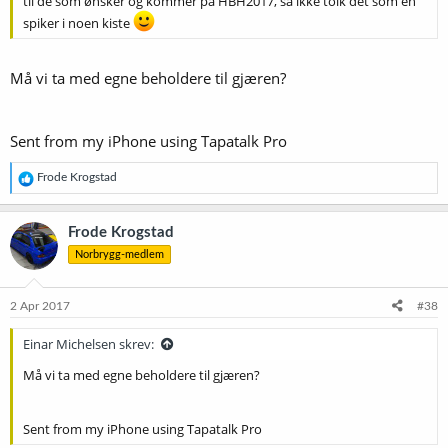
til de som ønsker og kommer på HBH2017, så ikke tolk det som en
spiker i noen kiste
Må vi ta med egne beholdere til gjæren?
Sent from my iPhone using Tapatalk Pro
R
Frode Krogstad
e
a
k
Frode Krogstad
s
Norbrygg-medlem
j
o
n
e
2 Apr 2017
#38
r
:
Einar Michelsen skrev:
Må vi ta med egne beholdere til gjæren?
Sent from my iPhone using Tapatalk Pro