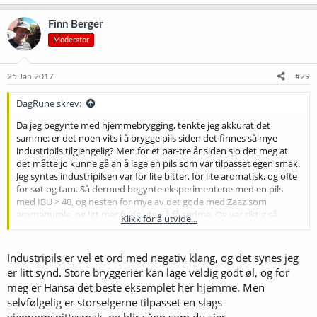
a
k
Finn Berger
s
Moderator
j
o
n
e
25 Jan 2017
#29
r
:
DagRune skrev:
Da jeg begynte med hjemmebrygging, tenkte jeg akkurat det
samme: er det noen vits i å brygge pils siden det finnes så mye
industripils tilgjengelig? Men for et par-tre år siden slo det meg at
det måtte jo kunne gå an å lage en pils som var tilpasset egen smak.
Jeg syntes industripilsen var for lite bitter, for lite aromatisk, og ofte
for søt og tam. Så dermed begynte eksperimentene med en pils
med IBU > 40, og nesten for mye av det gode med Zaaz som
aromahumle, og litt mer fylde uten å få sødme. Og var riktig så
Klikk for å utvide...
fornøyd.
Industripils er vel et ord med negativ klang, og det synes jeg
er litt synd. Store bryggerier kan lage veldig godt øl, og for
meg er Hansa det beste eksemplet her hjemme. Men
selvfølgelig er storselgerne tilpasset en slags
gjennomsnittssmak, og blir sånn som du sier.