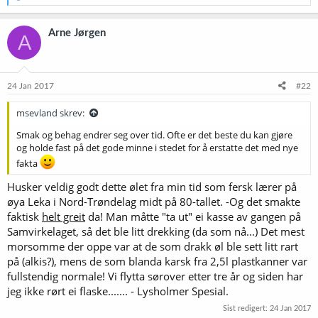
e
a
k
Arne Jørgen
A
s
j
o
n
e
24 Jan 2017
#22
r
:
msevland skrev:
Smak og behag endrer seg over tid. Ofte er det beste du kan gjøre
og holde fast på det gode minne i stedet for å erstatte det med nye
fakta
Husker veldig godt dette ølet fra min tid som fersk lærer på
øya Leka i Nord-Trøndelag midt på 80-tallet. -Og det smakte
faktisk
helt greit
da! Man måtte "ta ut" ei kasse av gangen på
Samvirkelaget, så det ble litt drekking (da som nå...) Det mest
morsomme der oppe var at de som drakk øl ble sett litt rart
på (alkis?), mens de som blanda karsk fra 2,5l plastkanner var
fullstendig normale! Vi flytta sørover etter tre år og siden har
jeg ikke rørt ei flaske....... - Lysholmer Spesial.
Sist redigert:
24 Jan 2017