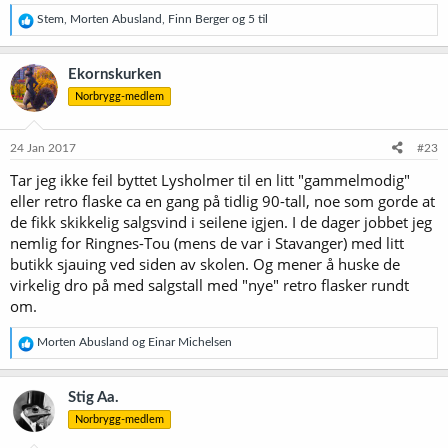
R
Stem
,
Morten Abusland
,
Finn Berger
og 5 til
e
a
k
Ekornskurken
s
Norbrygg-medlem
j
o
n
e
24 Jan 2017
#23
r
Tar jeg ikke feil byttet Lysholmer til en litt "gammelmodig"
:
eller retro flaske ca en gang på tidlig 90-tall, noe som gorde at
de fikk skikkelig salgsvind i seilene igjen. I de dager jobbet jeg
nemlig for Ringnes-Tou (mens de var i Stavanger) med litt
butikk sjauing ved siden av skolen. Og mener å huske de
virkelig dro på med salgstall med "nye" retro flasker rundt
om.
R
Morten Abusland
og
Einar Michelsen
e
a
k
Stig Aa.
s
Norbrygg-medlem
j
o