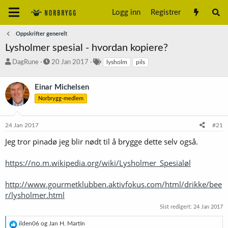
Logg inn
Registrer
Oppskrifter generelt
Lysholmer spesial - hvordan kopiere?
T
S
S
DagRune
20 Jan 2017
lysholm
pils
r
t
t
å
a
i
Einar Michelsen
d
r
k
s
t
k
Norbrygg-medlem
t
d
o
a
a
r
24 Jan 2017
#21
r
t
d
t
o
Jeg tror pinadø jeg blir nødt til å brygge dette selv også.
e
r
https://no.m.wikipedia.org/wiki/Lysholmer_Spesialøl
http://www.gourmetklubben.aktivfokus.com/html/drikke/bee
r/lysholmer.html
Sist redigert:
24 Jan 2017
R
ilden06
og
Jan H. Martin