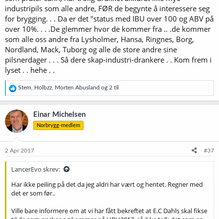
industripils som alle andre, FØR de begynte å interessere seg
for brygging. . . Da er det "status med IBU over 100 og ABV på
over 10%. . . .De glemmer hvor de kommer fra .. .de kommer
som alle oss andre fra Lysholmer, Hansa, Ringnes, Borg,
Nordland, Mack, Tuborg og alle de store andre sine
pilsnerdager . . . Så dere skap-industri-drankere . . Kom frem i
lyset . . hehe . .
R
Stem
,
Holbzz
,
Morten Abusland
og 2 til
e
a
k
Einar Michelsen
s
Norbrygg-medlem
j
o
n
e
2 Apr 2017
#37
r
:
LancerEvo skrev:
Har ikke peiling på det da jeg aldri har vært og hentet. Regner med
det er som før..
Ville bare informere om at vi har fått bekreftet at E.C Dahls skal fikse