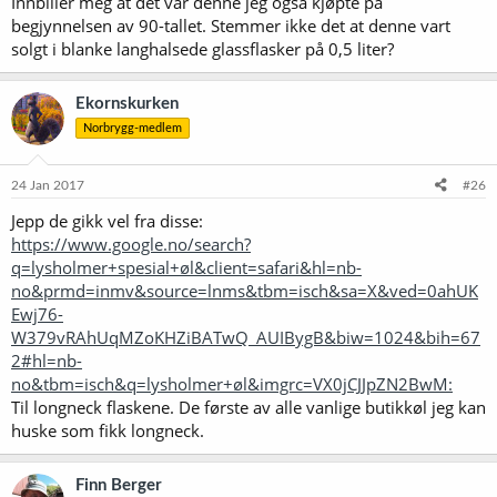
Innbiller meg at det var denne jeg også kjøpte på
begjynnelsen av 90-tallet. Stemmer ikke det at denne vart
solgt i blanke langhalsede glassflasker på 0,5 liter?
Ekornskurken
Norbrygg-medlem
24 Jan 2017
#26
Jepp de gikk vel fra disse:
https://www.google.no/search?
q=lysholmer+spesial+øl&client=safari&hl=nb-
no&prmd=inmv&source=lnms&tbm=isch&sa=X&ved=0ahUK
Ewj76-
W379vRAhUqMZoKHZiBATwQ_AUIBygB&biw=1024&bih=67
2#hl=nb-
no&tbm=isch&q=lysholmer+øl&imgrc=VX0jCJJpZN2BwM:
Til longneck flaskene. De første av alle vanlige butikkøl jeg kan
huske som fikk longneck.
Finn Berger