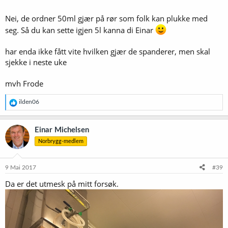
Nei, de ordner 50ml gjær på rør som folk kan plukke med
seg. Så du kan sette igjen 5l kanna di Einar
har enda ikke fått vite hvilken gjær de spanderer, men skal
sjekke i neste uke
mvh Frode
R
ilden06
e
a
k
Einar Michelsen
s
Norbrygg-medlem
j
o
n
e
9 Mai 2017
#39
r
Da er det utmesk på mitt forsøk.
: