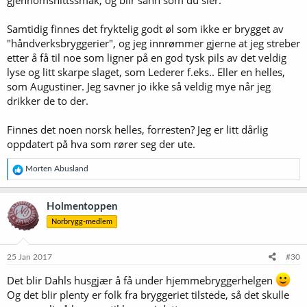
Samtidig finnes det fryktelig godt øl som ikke er brygget av
"håndverksbryggerier", og jeg innrømmer gjerne at jeg streber
etter å få til noe som ligner på en god tysk pils av det veldig
lyse og litt skarpe slaget, som Lederer f.eks.. Eller en helles,
som Augustiner. Jeg savner jo ikke så veldig mye når jeg
drikker de to der.
Finnes det noen norsk helles, forresten? Jeg er litt dårlig
oppdatert på hva som rører seg der ute.
R
Morten Abusland
e
a
k
Holmentoppen
s
Norbrygg-medlem
j
o
n
e
25 Jan 2017
#30
r
:
Det blir Dahls husgjær å få under hjemmebryggerhelgen
Og det blir plenty er folk fra bryggeriet tilstede, så det skulle