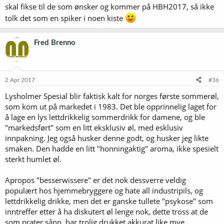
skal fikse til de som ønsker og kommer på HBH2017, så ikke
tolk det som en spiker i noen kiste
Fred Brenno
2 Apr 2017
#36
Lysholmer Spesial blir faktisk kalt for norges første sommerøl,
som kom ut på markedet i 1983. Det ble opprinnelig laget for
å lage en lys lettdrikkelig sommerdrikk for damene, og ble
"markedsført" som en litt eksklusiv øl, med esklusiv
innpakning. Jeg også husker denne godt, og husker jeg likte
smaken. Den hadde en litt "honningaktig" aroma, ikke spesielt
sterkt humlet øl.
Apropos "besserwissere" er det nok dessverre veldig
populært hos hjemmebryggere og hate all industripils, og
lettdrikkelig drikke, men det er ganske tullete "psykose" som
inntreffer etter å ha diskutert øl lenge nok, dette tross at de
som prater sånn, har trolig drukket akkurat like mye