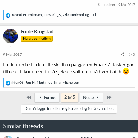
Sist redigert:
9 Mai 2017
R
Jarand H. Lydersen
,
Torstein_K
,
Ole Mørkved
og 1 til
e
a
k
Frode Krogstad
s
Norbrygg-medlem
j
o
n
e
9 Mai 2017
#40
r
La du merke til den lille skriften på gjæren Einar? 7 flasker går
:
tilbake til komiteen for å sjekke kvaliteten på hver batch
R
ilden06
,
Jan H. Martin
og
Einar Michelsen
e
a
k
Først
Siste
2 av 5
Forrige
Neste
s
j
Du må logge inn eller registrere deg for å svare her.
o
n
e
Similar threads
r
: