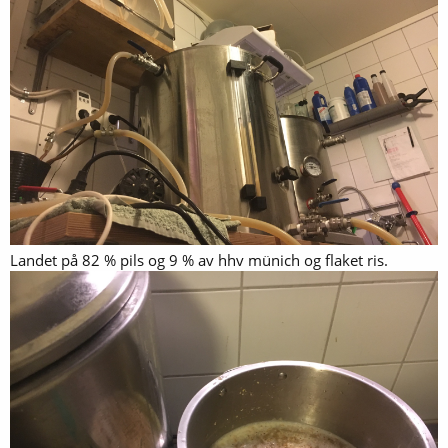
Landet på 82 % pils og 9 % av hhv münich og flaket ris.