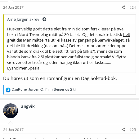
n
e
24 Jan 2017
#24
r
:
Arne Jørgen skrev:
Husker veldig godt dette ølet fra min tid som fersk lærer på øya
Leka i Nord-Trøndelag midt på 80-tallet. -Og det smakte faktisk
helt
greit
da! Man måtte "ta ut" ei kasse av gangen på Samvirkelaget, så
det ble litt drekking (da som nå...) Det mest morsomme der oppe
var at de som drakk øl ble sett litt rart på (alkis?), mens de som
blanda karsk fra 2,5l plastkanner var fullstendig normale! Vi flytta
sørover etter tre år og siden har jeg ikke rørt ei flaske....... -
Lysholmer Spesial.
Du høres ut som en romanfigur i en Dag Solstad-bok.
R
DagRune
,
Jørgen O
,
Finn Berger
og 2 til
e
a
k
angvik
s
j
o
n
e
24 Jan 2017
#25
r
: