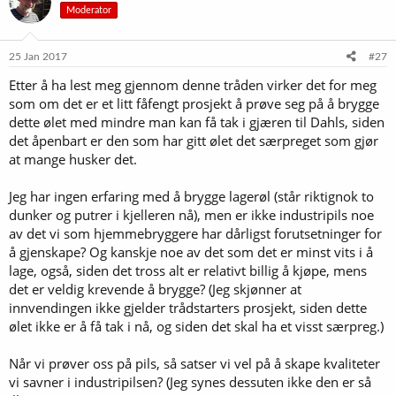
Moderator
25 Jan 2017
#27
Etter å ha lest meg gjennom denne tråden virker det for meg
som om det er et litt fåfengt prosjekt å prøve seg på å brygge
dette ølet med mindre man kan få tak i gjæren til Dahls, siden
det åpenbart er den som har gitt ølet det særpreget som gjør
at mange husker det.
Jeg har ingen erfaring med å brygge lagerøl (står riktignok to
dunker og putrer i kjelleren nå), men er ikke industripils noe
av det vi som hjemmebryggere har dårligst forutsetninger for
å gjenskape? Og kanskje noe av det som det er minst vits i å
lage, også, siden det tross alt er relativt billig å kjøpe, mens
det er veldig krevende å brygge? (Jeg skjønner at
innvendingen ikke gjelder trådstarters prosjekt, siden dette
ølet ikke er å få tak i nå, og siden det skal ha et visst særpreg.)
Når vi prøver oss på pils, så satser vi vel på å skape kvaliteter
vi savner i industripilsen? (Jeg synes dessuten ikke den er så