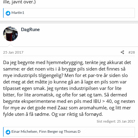
ille, javnt over.)
R
Martin1
e
a
k
DagRune
s
j
o
n
e
25 Jan 2017
#28
r
Da jeg begynte med hjemmebrygging, tenkte jeg akkurat det
:
samme: er det noen vits i å brygge pils siden det finnes så
mye industripils tilgjengelig? Men for et par-tre år siden slo
det meg at det måtte jo kunne gå an å lage en pils som var
tilpasset egen smak. Jeg syntes industripilsen var for lite
bitter, for lite aromatisk, og ofte for søt og tam. Så dermed
begynte eksperimentene med en pils med IBU > 40, og nesten
for mye av det gode med Zaaz som aromahumle, og litt mer
fylde uten å få sødme. Og var riktig så fornøyd.
Sist redigert:
25 Jan 2017
R
Einar Michelsen
,
Finn Berger
og
Thomas D
e