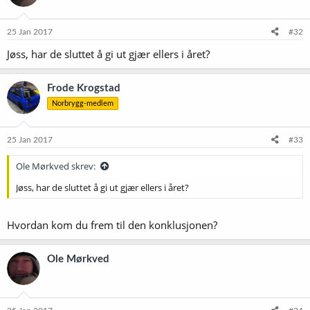
o
n
e
25 Jan 2017
#32
r
Jøss, har de sluttet å gi ut gjær ellers i året?
:
Frode Krogstad
Norbrygg-medlem
25 Jan 2017
#33
Ole Mørkved skrev:
Jøss, har de sluttet å gi ut gjær ellers i året?
Hvordan kom du frem til den konklusjonen?
Ole Mørkved