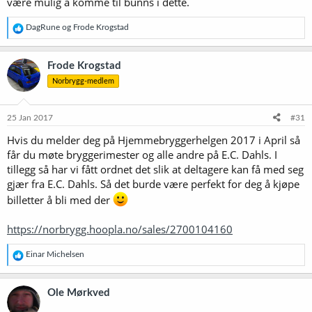
være mulig å komme til bunns i dette.
R
DagRune
og
Frode Krogstad
e
a
k
Frode Krogstad
s
Norbrygg-medlem
j
o
n
e
25 Jan 2017
#31
r
Hvis du melder deg på Hjemmebryggerhelgen 2017 i April så
:
får du møte bryggerimester og alle andre på E.C. Dahls. I
tillegg så har vi fått ordnet det slik at deltagere kan få med seg
gjær fra E.C. Dahls. Så det burde være perfekt for deg å kjøpe
billetter å bli med der
https://norbrygg.hoopla.no/sales/2700104160
R
Einar Michelsen
e
a
k
Ole Mørkved
s
j