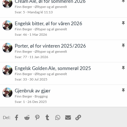
Cream Ale, øl for sommeren 2026
l
Finn Berger
Øltyper og øl generelt
Svar
5
Mandag kl 11:13
i
s
Engelsk bitter, øl for våren 2026
t
l
Finn Berger
Øltyper og øl generelt
r
Svar
46
1 Mar 2026
i
e
s
t
Porter, øl for vinteren 2025/2026
t
l
Finn Berger
Øltyper og øl generelt
r
Svar
77
11 Jan 2026
i
e
s
t
Engelsk Golden Ale, sommerøl 2025
t
l
Finn Berger
Øltyper og øl generelt
r
Svar
33
30 Jul 2025
i
e
s
t
Gjenbruk av gjær
t
l
Finn Berger
Brygging
r
Svar
1
26 Des 2025
i
e
s
t
t
Facebook
Reddit
Pinterest
Tumblr
WhatsApp
E-post
Link
Del:
r
e