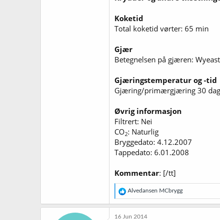
Koketid
Total koketid vørter: 65 min
Gjær
Betegnelsen på gjæren: Wyeast
Gjæringstemperatur og -tid
Gjæring/primærgjæring 30 dag
Øvrig informasjon
Filtrert: Nei
CO
: Naturlig
2
Bryggedato: 4.12.2007
Tappedato: 6.01.2008
Kommentar
: [/tt]
R
Alvedansen MCbrygg
e
a
k
16 Jun 2014