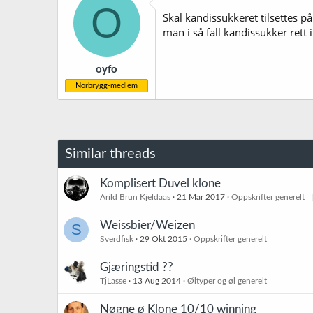
s
O
j
Skal kandissukkeret tilsettes på
o
man i så fall kandissukker rett 
n
e
r
oyfo
:
Norbrygg-medlem
Similar threads
Komplisert Duvel klone
Arild Brun Kjeldaas
21 Mar 2017
Oppskrifter generelt
Weissbier/Weizen
S
Sverdfisk
29 Okt 2015
Oppskrifter generelt
Gjæringstid ??
TjLasse
13 Aug 2014
Øltyper og øl generelt
Nøgne ø Klone 10/10 winning