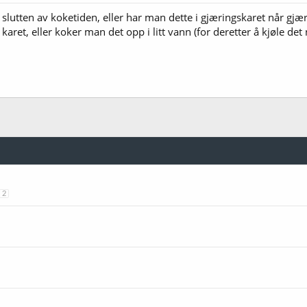
 slutten av koketiden, eller har man dette i gjæringskaret når gjære
i karet, eller koker man det opp i litt vann (for deretter å kjøle d
2