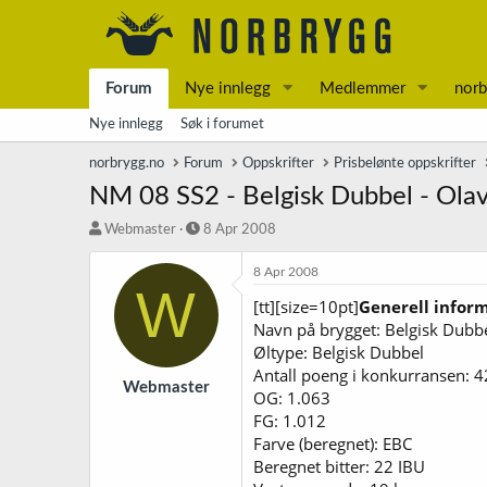
Forum
Nye innlegg
Medlemmer
norb
Nye innlegg
Søk i forumet
norbrygg.no
Forum
Oppskrifter
Prisbelønte oppskrifter
NM 08 SS2 - Belgisk Dubbel - Ola
T
S
Webmaster
8 Apr 2008
r
t
å
a
8 Apr 2008
W
d
r
[tt][size=10pt]
Generell infor
s
t
Navn på brygget: Belgisk Dubb
t
d
a
a
Øltype: Belgisk Dubbel
r
t
Antall poeng i konkurransen: 4
t
o
Webmaster
OG: 1.063
e
FG: 1.012
r
Farve (beregnet): EBC
Beregnet bitter: 22 IBU