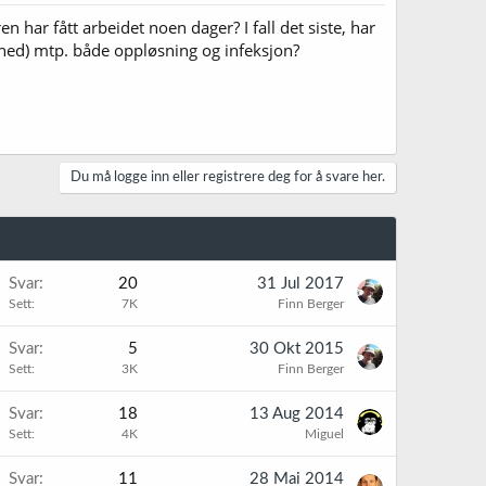
n har fått arbeidet noen dager? I fall det siste, har
et ned) mtp. både oppløsning og infeksjon?
Du må logge inn eller registrere deg for å svare her.
Svar
20
31 Jul 2017
Sett
7K
Finn Berger
Svar
5
30 Okt 2015
Sett
3K
Finn Berger
Svar
18
13 Aug 2014
Sett
4K
Miguel
Svar
11
28 Mai 2014