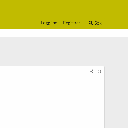
Logg inn
Registrer
Søk
#1