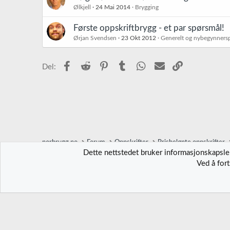
Ølkjell
24 Mai 2014
Brygging
Første oppskriftbrygg - et par spørsmål!
Ørjan Svendsen
23 Okt 2012
Generelt og nybegynners
Facebook
Reddit
Pinterest
Tumblr
WhatsApp
E-post
Link
Del:
norbrygg.no
Forum
Oppskrifter
Prisbelønte oppskrifter
Dette nettstedet bruker informasjonskapsler
Ved å for
Norbrygg-default