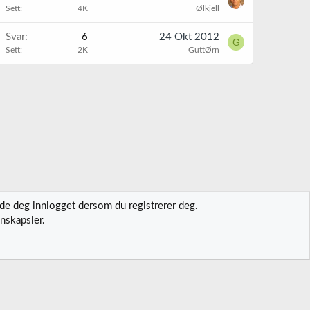
Sett
4K
Ølkjell
Svar
6
24 Okt 2012
G
Sett
2K
GuttØrn
lde deg innlogget dersom du registrerer deg.
nskapsler.
t oss
Vilkår og regler
Personvernregler
Hjelp
Hjem
R
S
S