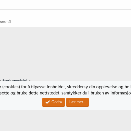
pørsmål
Sterk spesialøl
 (cookies) for å tilpasse innholdet, skreddersy din opplevelse og ho
tsette og bruke dette nettstedet, samtykker du i bruken av informasjo
Kontak
Godta
Lær mer...
®
Community platform by XenForo
© 2010-2023 XenForo Ltd.