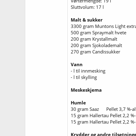
Vørtermengde: 19 l
Sluttvolum: 17 l
Malt & sukker
3300 gram Muntons Light extr
500 gram Spraymalt hvete
200 gram Krystallmalt
200 gram Sjokolademalt
270 gram Candissukker
Vann
- l til innmesking
- l til skylling
Meskeskjema
Humle
30 gram Saaz Pellet 3,7 %-al
15 gram Hallertau Pellet 2,2 %
15 gram Hallertau Pellet 2,2 %
Krydder og andre tilsetning