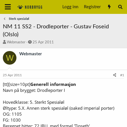
Logg inn
Registrer
Sterk spesialøl
NM 11 SS2 - Drodleporter - Gustav Foseid
(Olslo)
T
S
Webmaster
25 Apr 2011
r
t
å
a
Webmaster
W
d
r
s
t
t
d
a
a
25 Apr 2011
#1
r
t
t
o
[tt][size=10pt]
Generell informasjon
e
Navn på brygget: Drodleporter I
r
Hovedklasse: 5. Sterkt Spesialøl
Øltype: 5.X. Annen sterk spesialøl (oaked imperial porter)
OG: 1105
FG: 1030
Beregnet bitter: 72 IBU, med formel 'Tinseth'.