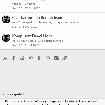
i
Vladimir
Brygging
e
s
Svar
53
27 Sep 2023
t
t
Overkarbonert eller infeksjon!
r
Arild Brun Kjeldaas
Generelt og nybegynnerspørsmål
e
Svar
2
31 Jul 2017
t
Komplisert Duvel klone
Arild Brun Kjeldaas
Oppskrifter generelt
Svar
20
31 Jul 2017
Facebook
Reddit
Pinterest
Tumblr
WhatsApp
E-post
Link
Del:
Sterk spesialøl
Dette nettstedet bruker informasjonskapsler (cookies) for å tilpasse innholdet,
Norbrygg-default