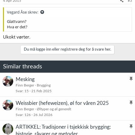
4 Apr 2015
#3
Vegard Åse skrev:
Glattvann?
Hva er det?
Ukokt vørter.
Du må logge inn eller registrere deg for å svare her.
Similar threads
Mesking
l
Finn Berger
Brygging
Svar
15
21 Feb 2025
i
s
Weissbier (hefeweizen), øl for våren 2025
t
l
Finn Berger
Øltyper og øl generelt
r
Svar
126
26 Jul 2026
i
e
s
t
ARTIKKEL: Tradisjoner i tsjekkisk brygging:
t
l
historie, råvarer og metoder
r