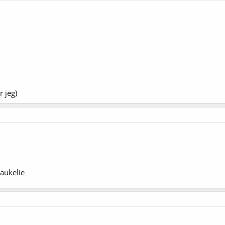
r jeg)
aukelie