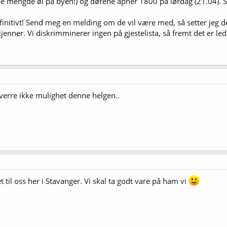
nde mengde øl på byen!) og dørene åpner 1800 på lørdag (21.04). 
finitivt! Send meg en melding om de vil være med, så setter jeg der
nner. Vi diskrimminerer ingen på gjestelista, så fremt det er ledi
verre ikke mulighet denne helgen..
t til oss her i Stavanger. Vi skal ta godt vare på ham vi