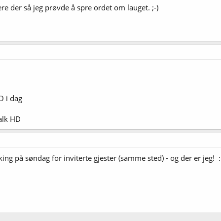
e der så jeg prøvde å spre ordet om lauget. ;-)
O i dag
alk HD
ing på søndag for inviterte gjester (samme sted) - og der er jeg! :