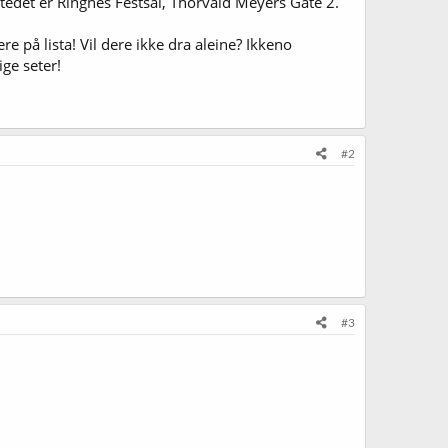
Stedet er Ringnes Festsal, Thorvald Meyers Gate 2.
e på lista! Vil dere ikke dra aleine? Ikkeno
ge seter!
#2
#3