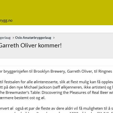
rygg.no
ggerlaug
Oslo Amatørbryggerlaug
 Garreth Oliver kommer!
yggerisjefen til Brooklyn Brewery, Garreth Oliver, til Ringnes 
 festsalen for alle ølinteresserte, slik at flest mulig kan få oppl
t på den nye Michael Jackson (seff ølkjenneren, ikke artisten) og h
The Brewmaster's Table: Discovering the Pleasures of Real Beer wi
nærmere bestemt ost og øl.
servert øl  også et par de fleste av dere aldri vil få muligheten til