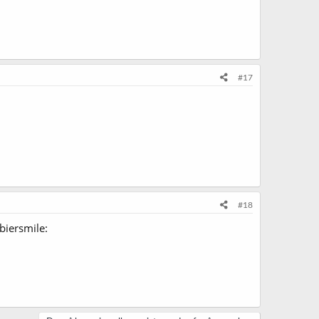
#17
#18
biersmile: