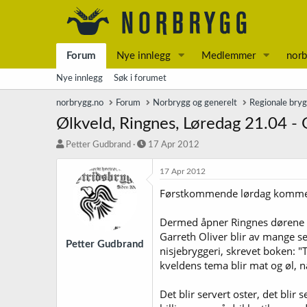
Forum
Nye innlegg
Medlemmer
norb
Nye innlegg
Søk i forumet
norbrygg.no
Forum
Norbrygg og generelt
Regionale bry
Ølkveld, Ringnes, Løredag 21.04 -
T
S
Petter Gudbrand
17 Apr 2012
r
t
å
a
17 Apr 2012
d
r
Førstkommende lørdag kommer br
s
t
t
d
a
a
Dermed åpner Ringnes dørene til
r
t
Garreth Oliver blir av mange set
t
o
Petter Gudbrand
nisjebryggeri, skrevet boken: "
e
kveldens tema blir mat og øl, 
r
Det blir servert oster, det blir 