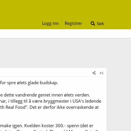
Logg inn
Registrer
Søk
#1
for spre ølets glade budskap.
eve dette vandrende geniet innen ølets verden.
ar, i tillegg til å være bryggmester i USA's ledende
th Real Food". Det er derfor ikke overraskende at
 å smake igjen. Kvelden koster 300.- spenn (det er