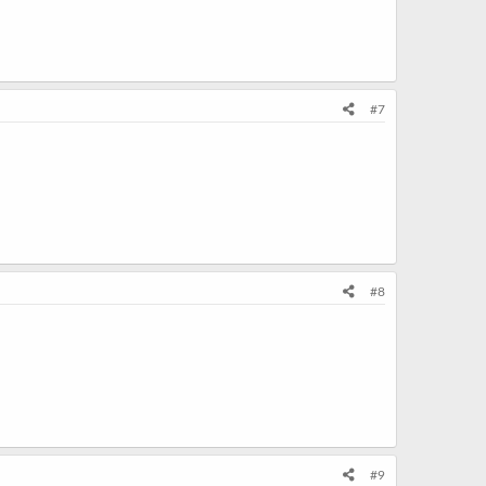
#7
#8
#9