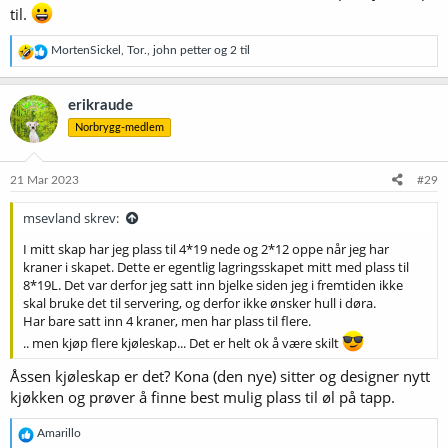
til.
R
MortenSickel
,
Tor.
,
john petter
og 2 til
e
a
k
erikraude
s
Norbrygg-medlem
j
o
n
e
21 Mar 2023
#29
r
:
msevland skrev:
I mitt skap har jeg plass til 4*19 nede og 2*12 oppe når jeg har
kraner i skapet. Dette er egentlig lagringsskapet mitt med plass til
8*19L. Det var derfor jeg satt inn bjelke siden jeg i fremtiden ikke
skal bruke det til servering, og derfor ikke ønsker hull i døra.
Har bare satt inn 4 kraner, men har plass til flere.
.. men kjøp flere kjøleskap... Det er helt ok å være skilt
Åssen kjøleskap er det? Kona (den nye) sitter og designer nytt
kjøkken og prøver å finne best mulig plass til øl på tapp.
R
Amarillo