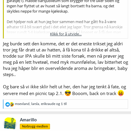
garasje(1). Hadde tiårsjubileum som brygger for tre uker siden og
ingen har flyttet ut av huset så langt bortsett fra barna, og det
skyldes neppe for mange kjøleskap.
Det hjelper nok at hun jeg bor sammen med har gått fra å være
ølhater til å bli svært glad i det ølet jeg lager. Tror grensa nå kanskje
ligger rundt 5-6 kjøleskap and counting. Så knepet er å få den man
Klikk for å utvide...
bor sammen med til å bli glad i øl, da vil de forstå behovet for en
god hvitevarebeholdning i heimen.
Jeg burde sett den komme, det er det eneste trikset jeg aldri
tror jeg får dratt ut av hatten, å få kona til å drikke øl altså,
trodde sur IPA skulle bli mitt siste forsøk, men nå prøver jeg
meg på en lett hveteøl, med myk munnfølelse, lav bitterhet og
hva jeg håper blir en overveldende aroma av bringebær, baby
steps..
Og bare så vi ikke sklir helt ut her, den har jeg tenkt å fate, og
servere med en picnic tap 2.1.
Booom, back on track
R
msevland
,
larsla
,
erikraude
og 1 til
e
a
k
Amarillo
s
Norbrygg-medlem
j