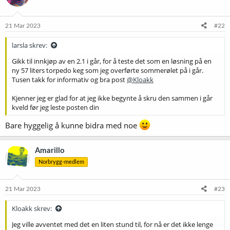
o
n
e
21 Mar 2023
#22
r
:
larsla skrev:
Gikk til innkjøp av en 2.1 i går, for å teste det som en løsning på en
ny 57 liters torpedo keg som jeg overførte sommerølet på i går.
Tusen takk for informativ og bra post
@Kloakk
Kjenner jeg er glad for at jeg ikke begynte å skru den sammen i går
kveld før jeg leste posten din
Bare hyggelig å kunne bidra med noe
Amarillo
Norbrygg-medlem
21 Mar 2023
#23
Kloakk skrev:
Jeg ville avventet med det en liten stund til, for nå er det ikke lenge