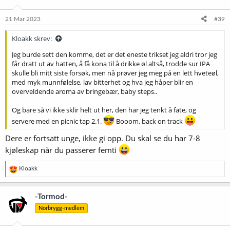
o
n
e
21 Mar 2023
#39
r
:
Kloakk skrev:
Jeg burde sett den komme, det er det eneste trikset jeg aldri tror jeg
får dratt ut av hatten, å få kona til å drikke øl altså, trodde sur IPA
skulle bli mitt siste forsøk, men nå prøver jeg meg på en lett hveteøl,
med myk munnfølelse, lav bitterhet og hva jeg håper blir en
overveldende aroma av bringebær, baby steps..
Og bare så vi ikke sklir helt ut her, den har jeg tenkt å fate, og
servere med en picnic tap 2.1.
Booom, back on track
Dere er fortsatt unge, ikke gi opp. Du skal se du har 7-8
kjøleskap når du passerer femti
R
Kloakk
e
a
k
-Tormod-
s
Norbrygg-medlem
j
o
n