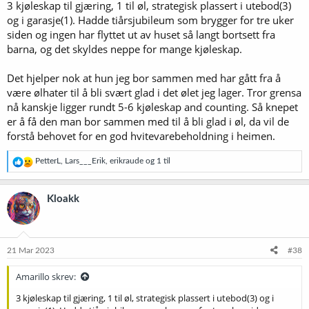
3 kjøleskap til gjæring, 1 til øl, strategisk plassert i utebod(3)
:
og i garasje(1). Hadde tiårsjubileum som brygger for tre uker
siden og ingen har flyttet ut av huset så langt bortsett fra
barna, og det skyldes neppe for mange kjøleskap.
Det hjelper nok at hun jeg bor sammen med har gått fra å
være ølhater til å bli svært glad i det ølet jeg lager. Tror grensa
nå kanskje ligger rundt 5-6 kjøleskap and counting. Så knepet
er å få den man bor sammen med til å bli glad i øl, da vil de
forstå behovet for en god hvitevarebeholdning i heimen.
R
PetterL
,
Lars___Erik
,
erikraude
og 1 til
e
a
k
Kloakk
s
j
o
n
e
21 Mar 2023
#38
r
:
Amarillo skrev:
3 kjøleskap til gjæring, 1 til øl, strategisk plassert i utebod(3) og i