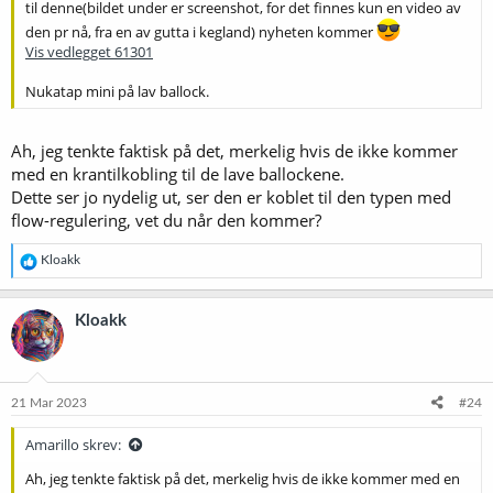
til denne(bildet under er screenshot, for det finnes kun en video av
den pr nå, fra en av gutta i kegland) nyheten kommer
Vis vedlegget 61301
Nukatap mini på lav ballock.
Ah, jeg tenkte faktisk på det, merkelig hvis de ikke kommer
med en krantilkobling til de lave ballockene.
Dette ser jo nydelig ut, ser den er koblet til den typen med
flow-regulering, vet du når den kommer?
R
Kloakk
e
a
k
Kloakk
s
j
o
n
e
21 Mar 2023
#24
r
:
Amarillo skrev:
Ah, jeg tenkte faktisk på det, merkelig hvis de ikke kommer med en