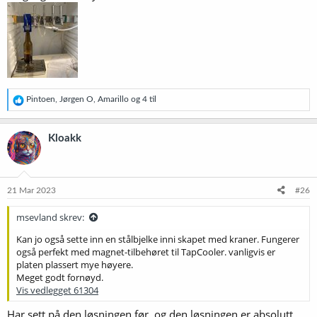
R
Pintoen
,
Jørgen O
,
Amarillo
og 4 til
e
a
k
Kloakk
s
j
o
n
e
21 Mar 2023
#26
r
:
msevland skrev:
Kan jo også sette inn en stålbjelke inni skapet med kraner. Fungerer
også perfekt med magnet-tilbehøret til TapCooler. vanligvis er
platen plassert mye høyere.
Meget godt fornøyd.
Vis vedlegget 61304
Har sett på den løsningen før, og den løsningen er absolutt