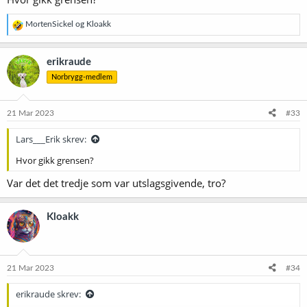
R
MortenSickel
og
Kloakk
e
a
k
erikraude
s
Norbrygg-medlem
j
o
n
e
21 Mar 2023
#33
r
:
Lars___Erik skrev:
Hvor gikk grensen?
Var det det tredje som var utslagsgivende, tro?
Kloakk
21 Mar 2023
#34
erikraude skrev: