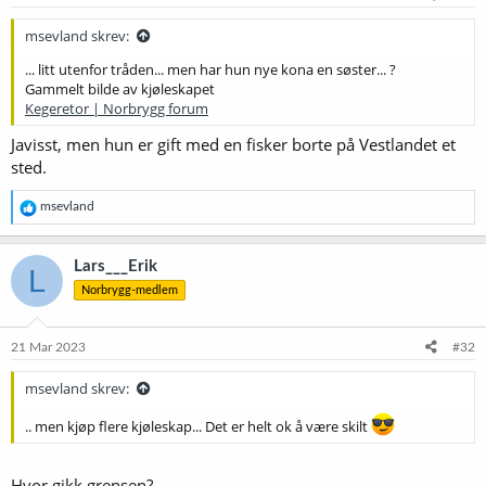
r
:
msevland skrev:
... litt utenfor tråden... men har hun nye kona en søster... ?
Gammelt bilde av kjøleskapet
Kegeretor | Norbrygg forum
Javisst, men hun er gift med en fisker borte på Vestlandet et
sted.
R
msevland
e
a
k
Lars___Erik
L
s
Norbrygg-medlem
j
o
n
e
21 Mar 2023
#32
r
:
msevland skrev:
.. men kjøp flere kjøleskap... Det er helt ok å være skilt
Hvor gikk grensen?