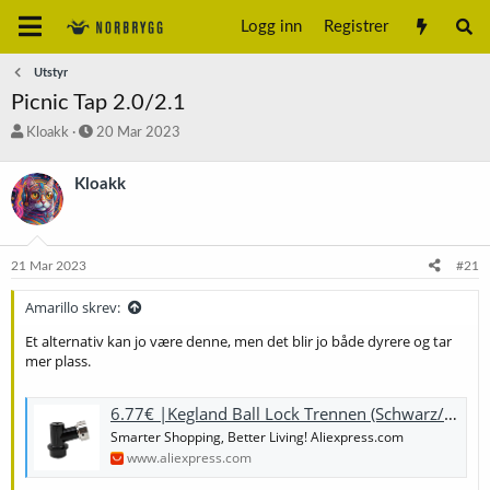
Logg inn
Registrer
Utstyr
Picnic Tap 2.0/2.1
T
S
Kloakk
20 Mar 2023
r
t
å
a
Kloakk
d
r
s
t
t
d
a
a
21 Mar 2023
#21
r
t
t
o
Amarillo skrev:
e
r
Et alternativ kan jo være denne, men det blir jo både dyrere og tar
mer plass.
6.77€ |Kegland Ball Lock Trennen (Schwarz/Flüssigkeit) mit Integrierte Tap Schaft und Kragen HOMBERE ,BREWY, BIER BRAUEN|Bier brauen| - AliExpress
Smarter Shopping, Better Living! Aliexpress.com
www.aliexpress.com