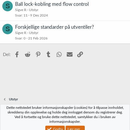
Ball lock-kobling med flow control
S
Sigve R
Utstyr
Svar
11
9 Des 2024
Forskjellige standarder på utventiler?
S
Sigve R
Utstyr
Svar
0
21 Feb 2026
Facebook
Reddit
Pinterest
Tumblr
WhatsApp
E-post
Link
Del:
Utstyr
Dette nettstedet bruker informasjonskapsler (cookies) for å tilpasse innholdet,
Norbrygg-default
skreddersy din opplevelse og holde deg innlogget dersom du registrerer deg.
Ved å fortsette og bruke dette nettstedet, samtykker du i bruken av
Kontakt oss
Vilkår og regler
Personvernregler
Hjelp
Hjem
R
informasjonskapsler.
S
S
Godta
Lær mer...
®