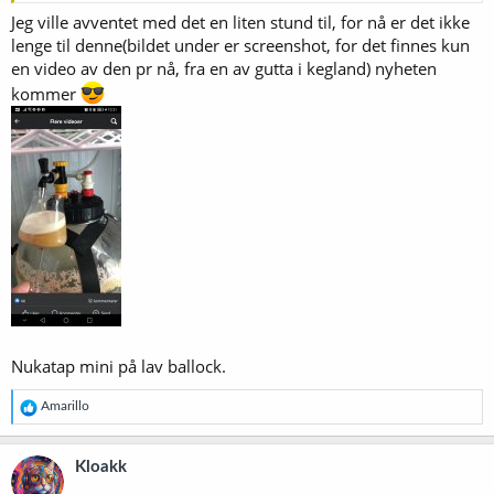
Jeg ville avventet med det en liten stund til, for nå er det ikke
lenge til denne(bildet under er screenshot, for det finnes kun
en video av den pr nå, fra en av gutta i kegland) nyheten
kommer
Nukatap mini på lav ballock.
R
Amarillo
e
a
k
Kloakk
s
j