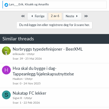
R
Lars___Erik
,
Kloakk
og
Amarillo
e
a
k
Først
Siste
2 av 6
Forrige
Neste
s
j
Du må logge inn eller registrere deg for å svare her.
o
n
e
Similar threads
r
:
Norbryggs typedefinisjoner - BeerXML
erikraude
Utstyr
Svar
39
25 Mai 2026
Hva skal du bygge i dag-
H
Tappeanlegg/kjøleskapsutnyttelse
Haakon
Utstyr
Svar
0
24 Nov 2025
Nukatap FC lekker
S
Sigve R
Utstyr
Svar
1
22 Feb 2026