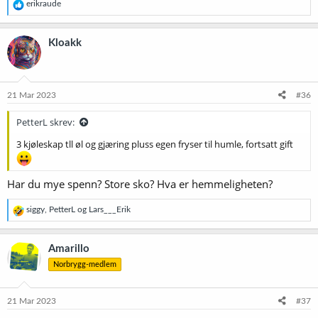
R
erikraude
e
a
k
Kloakk
s
j
o
n
e
21 Mar 2023
#36
r
:
PetterL skrev:
3 kjøleskap tll øl og gjæring pluss egen fryser til humle, fortsatt gift
Har du mye spenn? Store sko? Hva er hemmeligheten?
R
siggy
,
PetterL
og
Lars___Erik
e
a
k
Amarillo
s
Norbrygg-medlem
j
o
n
e
21 Mar 2023
#37
r