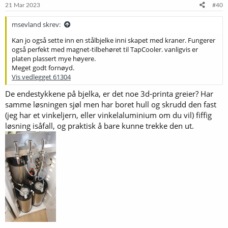
e
21 Mar 2023
#40
r
:
msevland skrev:
Kan jo også sette inn en stålbjelke inni skapet med kraner. Fungerer
også perfekt med magnet-tilbehøret til TapCooler. vanligvis er
platen plassert mye høyere.
Meget godt fornøyd.
Vis vedlegget 61304
De endestykkene på bjelka, er det noe 3d-printa greier? Har
samme løsningen sjøl men har boret hull og skrudd den fast
(jeg har et vinkeljern, eller vinkelaluminium om du vil) fiffig
løsning isåfall, og praktisk å bare kunne trekke den ut.