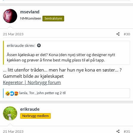
e
a
k
msevland
s
NMKomiteen
Sentralstyre
j
o
n
e
21 Mar 2023
#30
r
:
erikraude skrev:
Åssen kjøleskap er det? Kona (den nye) sitter og designer nytt
kjøkken og prøver å finne best mulig plass til øl på tapp.
... litt utenfor tråden... men har hun nye kona en søster... ?
Gammelt bilde av kjøleskapet
Kegeretor | Norbrygg forum
R
larsla
,
Tor.
,
john petter
og 2 til
e
a
k
erikraude
s
Norbrygg-medlem
j
o
n
e
21 Mar 2023
#31