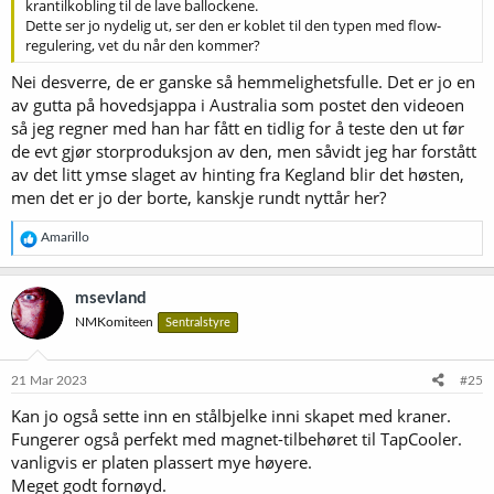
krantilkobling til de lave ballockene.
Dette ser jo nydelig ut, ser den er koblet til den typen med flow-
regulering, vet du når den kommer?
Nei desverre, de er ganske så hemmelighetsfulle. Det er jo en
av gutta på hovedsjappa i Australia som postet den videoen
så jeg regner med han har fått en tidlig for å teste den ut før
de evt gjør storproduksjon av den, men såvidt jeg har forstått
av det litt ymse slaget av hinting fra Kegland blir det høsten,
men det er jo der borte, kanskje rundt nyttår her?
R
Amarillo
e
a
k
msevland
s
NMKomiteen
Sentralstyre
j
o
n
e
21 Mar 2023
#25
r
Kan jo også sette inn en stålbjelke inni skapet med kraner.
:
Fungerer også perfekt med magnet-tilbehøret til TapCooler.
vanligvis er platen plassert mye høyere.
Meget godt fornøyd.