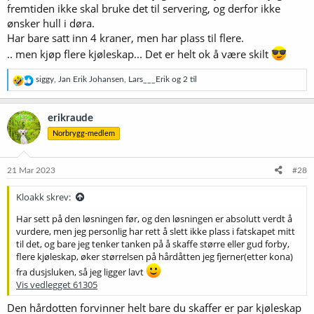
fremtiden ikke skal bruke det til servering, og derfor ikke
ønsker hull i døra.
Har bare satt inn 4 kraner, men har plass til flere.
.. men kjøp flere kjøleskap... Det er helt ok å være skilt
R
siggy
,
Jan Erik Johansen
,
Lars___Erik
og 2 til
e
a
k
erikraude
s
Norbrygg-medlem
j
o
n
e
21 Mar 2023
#28
r
:
Kloakk skrev:
Har sett på den løsningen før, og den løsningen er absolutt verdt å
vurdere, men jeg personlig har rett å slett ikke plass i fatskapet mitt
til det, og bare jeg tenker tanken på å skaffe større eller gud forby,
flere kjøleskap, øker størrelsen på hårdåtten jeg fjerner(etter kona)
fra dusjsluken, så jeg ligger lavt
Vis vedlegget 61305
Den hårdotten forvinner helt bare du skaffer er par kjøleskap