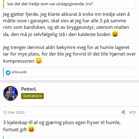
Var det det tredje som var utslagsgivende, tro?
Jeg gjetter fjerde, jeg klarte akkurat å snike inn tredje uten å
måtte sove i garasjen, skal sies at jeg har alle 3 på samme
rom som bardisken, og alt av bryggeutstyr, utenom malten
da, den må jo selvfølgelig stå i den kaldeste boden
Jeg trenger derimot aldri bekymre meg for at humle lageret
tar for mye plass, for der ble jeg forvist til det lille hjørnet over
kompressoren
R
erikraude
e
a
k
PetterL
s
Sentralstyre
j
o
n
e
21 Mar 2023
#35
r
3 kjøleskap tll øl og gjæring pluss egen fryser til humle,
:
fortsatt gift