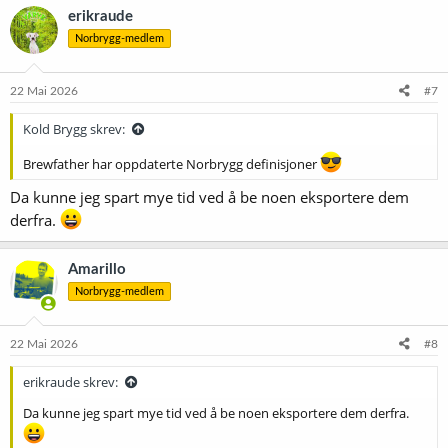
k
erikraude
s
Norbrygg-medlem
j
o
n
e
22 Mai 2026
#7
r
:
Kold Brygg skrev:
Brewfather har oppdaterte Norbrygg definisjoner
Da kunne jeg spart mye tid ved å be noen eksportere dem
derfra.
Amarillo
Norbrygg-medlem
22 Mai 2026
#8
erikraude skrev:
Da kunne jeg spart mye tid ved å be noen eksportere dem derfra.