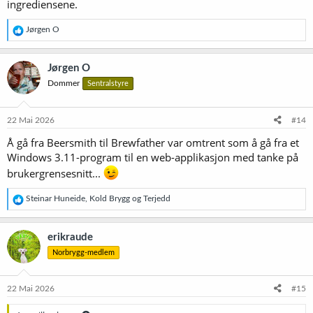
ingrediensene.
R
Jørgen O
e
a
k
Jørgen O
s
Dommer
Sentralstyre
j
o
n
e
22 Mai 2026
#14
r
Å gå fra Beersmith til Brewfather var omtrent som å gå fra et
:
Windows 3.11-program til en web-applikasjon med tanke på
brukergrensesnitt...
R
Steinar Huneide
,
Kold Brygg
og
Terjedd
e
a
k
erikraude
s
Norbrygg-medlem
j
o
n
e
22 Mai 2026
#15
r
: