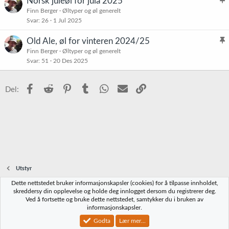
Norsk juleøl for jula 2025
t
l
Finn Berger
Øltyper og øl generelt
r
Svar
26
1 Jul 2025
i
e
s
t
Old Ale, øl for vinteren 2024/25
t
l
Finn Berger
Øltyper og øl generelt
r
Svar
51
20 Des 2025
i
e
s
t
t
Facebook
Reddit
Pinterest
Tumblr
WhatsApp
E-post
Link
Del:
r
e
t
Utstyr
Dette nettstedet bruker informasjonskapsler (cookies) for å tilpasse innholdet,
Norbrygg-default
skreddersy din opplevelse og holde deg innlogget dersom du registrerer deg.
Ved å fortsette og bruke dette nettstedet, samtykker du i bruken av
Kontakt oss
Vilkår og regler
Personvernregler
Hjelp
Hjem
R
informasjonskapsler.
S
S
Godta
Lær mer...
®
Community platform by XenForo
© 2010-2023 XenForo Ltd.