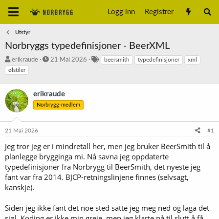
Logg inn
Registrer
Utstyr
Norbryggs typedefinisjoner - BeerXML
T
S
S
erikraude
21 Mai 2026
beersmith
typedefinisjoner
xml
r
t
t
ølstiler
å
a
i
d
r
k
erikraude
s
t
k
t
d
o
Norbrygg-medlem
a
a
r
r
t
d
t
o
21 Mai 2026
#1
e
Jeg tror jeg er i mindretall her, men jeg bruker BeerSmith til å
r
planlegge brygginga mi. Nå savna jeg oppdaterte
typedefinisjoner fra Norbrygg til BeerSmith, det nyeste jeg
fant var fra 2014. BJCP-retningslinjene finnes (selvsagt,
kanskje).
Siden jeg ikke fant det noe sted satte jeg meg ned og laga det
sjøl. Koding er ikke min greie, men jeg klarte nå til slutt å få