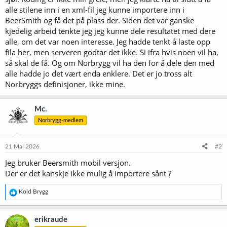
alle stilene inn i en xml-fil jeg kunne importere inn i
BeerSmith og få det på plass der. Siden det var ganske
kjedelig arbeid tenkte jeg jeg kunne dele resultatet med dere
alle, om det var noen interesse. Jeg hadde tenkt å laste opp
fila her, men serveren godtar det ikke. Si ifra hvis noen vil ha,
så skal de få. Og om Norbrygg vil ha den for å dele den med
alle hadde jo det vært enda enklere. Det er jo tross alt
Norbryggs definisjoner, ikke mine.
Mc.
Norbrygg-medlem
21 Mai 2026
#2
Jeg bruker Beersmith mobil versjon.
Der er det kanskje ikke mulig å importere sånt ?
R
Kold Brygg
e
a
k
erikraude
s