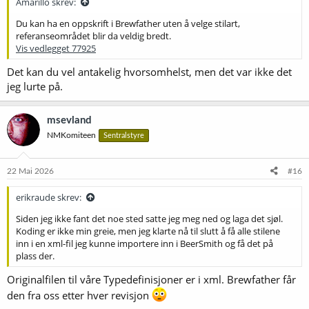
Amarillo skrev:
Du kan ha en oppskrift i Brewfather uten å velge stilart,
referanseområdet blir da veldig bredt.
Vis vedlegget 77925
Det kan du vel antakelig hvorsomhelst, men det var ikke det
jeg lurte på.
msevland
NMKomiteen
Sentralstyre
22 Mai 2026
#16
erikraude skrev:
Siden jeg ikke fant det noe sted satte jeg meg ned og laga det sjøl.
Koding er ikke min greie, men jeg klarte nå til slutt å få alle stilene
inn i en xml-fil jeg kunne importere inn i BeerSmith og få det på
plass der.
Originalfilen til våre Typedefinisjoner er i xml. Brewfather får
den fra oss etter hver revisjon