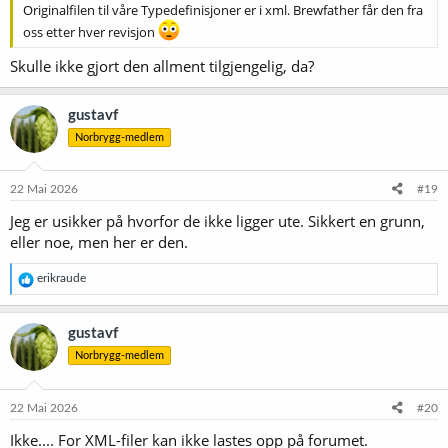
Originalfilen til våre Typedefinisjoner er i xml. Brewfather får den fra
oss etter hver revisjon
Skulle ikke gjort den allment tilgjengelig, da?
gustavf
Norbrygg-medlem
22 Mai 2026
#19
Jeg er usikker på hvorfor de ikke ligger ute. Sikkert en grunn,
eller noe, men her er den.
R
erikraude
e
a
k
gustavf
s
Norbrygg-medlem
j
o
n
e
22 Mai 2026
#20
r
Ikke.... For XML-filer kan ikke lastes opp på forumet.
: