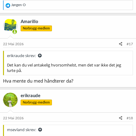
R
Jørgen O
e
a
k
Amarillo
s
Norbrygg-medlem
j
o
n
e
22 Mai 2026
#17
r
:
erikraude skrev:
Det kan du vel antakelig hvorsomhelst, men det var ikke det jeg
lurte på.
Hva mente du med håndterer da?
erikraude
Norbrygg-medlem
22 Mai 2026
#18
msevland skrev: