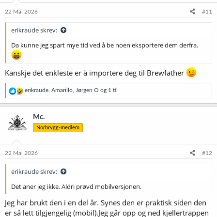
22 Mai 2026
#11
erikraude skrev:
Da kunne jeg spart mye tid ved å be noen eksportere dem derfra.
Kanskje det enkleste er å importere deg til Brewfather
R
erikraude
,
Amarillo
,
Jørgen O
og 1 til
e
a
k
Mc.
s
Norbrygg-medlem
j
o
n
e
22 Mai 2026
#12
r
:
erikraude skrev:
Det aner jeg ikke. Aldri prøvd mobilversjonen.
Jeg har brukt den i en del år. Synes den er praktisk siden den
er så lett tilgjengelig (mobil).Jeg går opp og ned kjellertrappen