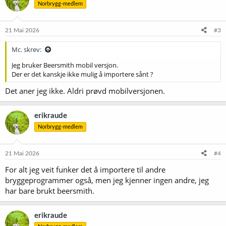
Norbrygg-medlem
j
o
n
e
21 Mai 2026
#3
r
:
Mc. skrev:
Jeg bruker Beersmith mobil versjon.
Der er det kanskje ikke mulig å importere sånt ?
Det aner jeg ikke. Aldri prøvd mobilversjonen.
erikraude
Norbrygg-medlem
21 Mai 2026
#4
For alt jeg veit funker det å importere til andre
bryggeprogrammer også, men jeg kjenner ingen andre, jeg
har bare brukt beersmith.
erikraude