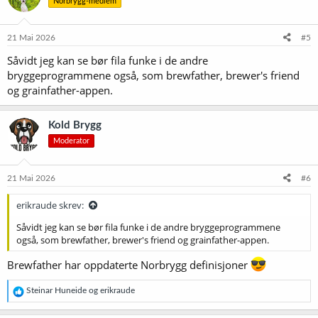
Norbrygg-medlem
21 Mai 2026
#5
Såvidt jeg kan se bør fila funke i de andre
bryggeprogrammene også, som brewfather, brewer's friend
og grainfather-appen.
Kold Brygg
Moderator
21 Mai 2026
#6
erikraude skrev:
Såvidt jeg kan se bør fila funke i de andre bryggeprogrammene
også, som brewfather, brewer's friend og grainfather-appen.
Brewfather har oppdaterte Norbrygg definisjoner
R
Steinar Huneide
og
erikraude
e
a