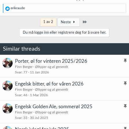
R
erikraude
e
a
k
Siste
1 av 2
Neste
s
j
Du må logge inn eller registrere deg for å svare her.
o
n
e
Similar threads
r
:
Porter, øl for vinteren 2025/2026
l
Finn Berger
Øltyper og øl generelt
Svar
77
11 Jan 2026
i
s
Engelsk bitter, øl for våren 2026
t
l
Finn Berger
Øltyper og øl generelt
r
Svar
46
1 Mar 2026
i
e
s
t
Engelsk Golden Ale, sommerøl 2025
t
l
Finn Berger
Øltyper og øl generelt
r
Svar
33
30 Jul 2025
i
e
s
t