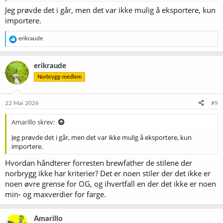
Jeg prøvde det i går, men det var ikke mulig å eksportere, kun
importere.
R
erikraude
e
a
k
erikraude
s
Norbrygg-medlem
j
o
n
e
22 Mai 2026
#9
r
:
Amarillo skrev:
Jeg prøvde det i går, men det var ikke mulig å eksportere, kun
importere.
Hvordan håndterer forresten brewfather de stilene der
norbrygg ikke har kriterier? Det er noen stiler der det ikke er
noen øvre grense for OG, og ihvertfall en der det ikke er noen
min- og maxverdier for farge.
Amarillo