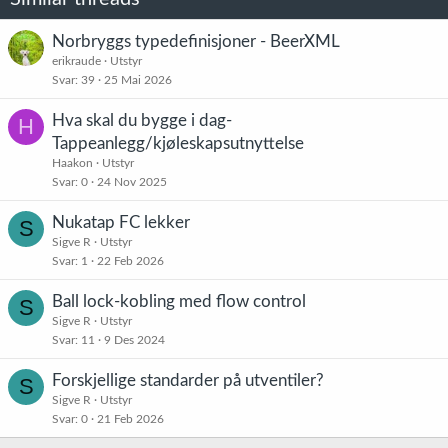
Norbryggs typedefinisjoner - BeerXML
erikraude
Utstyr
Svar
39
25 Mai 2026
Hva skal du bygge i dag-
H
Tappeanlegg/kjøleskapsutnyttelse
Haakon
Utstyr
Svar
0
24 Nov 2025
Nukatap FC lekker
S
Sigve R
Utstyr
Svar
1
22 Feb 2026
Ball lock-kobling med flow control
S
Sigve R
Utstyr
Svar
11
9 Des 2024
Forskjellige standarder på utventiler?
S
Sigve R
Utstyr
Svar
0
21 Feb 2026