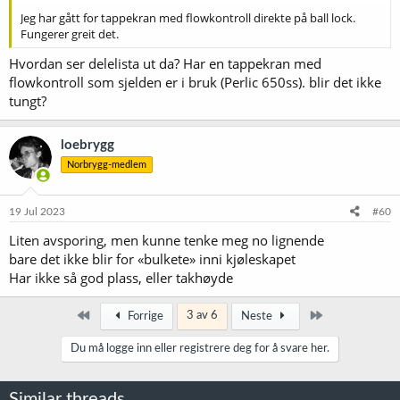
Jeg har gått for tappekran med flowkontroll direkte på ball lock.
Fungerer greit det.
Hvordan ser delelista ut da? Har en tappekran med
flowkontroll som sjelden er i bruk (Perlic 650ss). blir det ikke
tungt?
loebrygg
Norbrygg-medlem
19 Jul 2023
#60
Liten avsporing, men kunne tenke meg no lignende
bare det ikke blir for «bulkete» inni kjøleskapet
Har ikke så god plass, eller takhøyde
Først
Siste
3 av 6
Forrige
Neste
Du må logge inn eller registrere deg for å svare her.
Similar threads