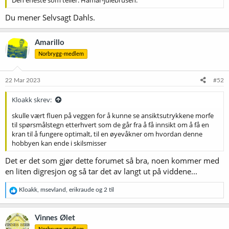
Den eneste som teller: Hamar-julebrusen.
Du mener Selvsagt Dahls.
Amarillo
Norbrygg-medlem
22 Mar 2023
#52
Kloakk skrev:
skulle vært fluen på veggen for å kunne se ansiktsutrykkene morfe
til spørsmålstegn etterhvert som de går fra å få innsikt om å få en
kran til å fungere optimalt, til en øyevåkner om hvordan denne
hobbyen kan ende i skilsmisser
Det er det som gjør dette forumet så bra, noen kommer med
en liten digresjon og så tar det av langt ut på viddene...
R
Kloakk
,
msevland
,
erikraude
og 2 til
e
a
k
Vinnes Ølet
s