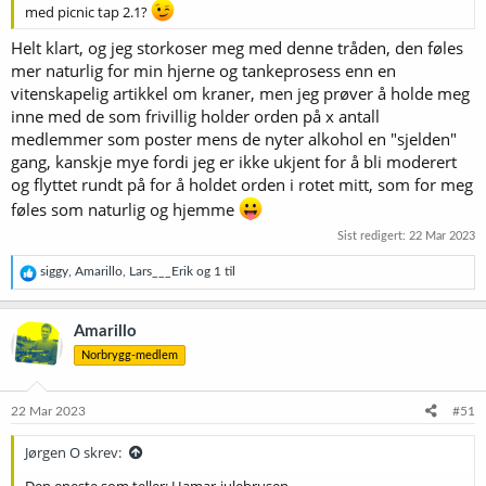
med picnic tap 2.1?
Helt klart, og jeg storkoser meg med denne tråden, den føles
mer naturlig for min hjerne og tankeprosess enn en
vitenskapelig artikkel om kraner, men jeg prøver å holde meg
inne med de som frivillig holder orden på x antall
medlemmer som poster mens de nyter alkohol en "sjelden"
gang, kanskje mye fordi jeg er ikke ukjent for å bli moderert
og flyttet rundt på for å holdet orden i rotet mitt, som for meg
føles som naturlig og hjemme
Sist redigert:
22 Mar 2023
R
siggy
,
Amarillo
,
Lars___Erik
og 1 til
e
a
k
Amarillo
s
Norbrygg-medlem
j
o
n
e
22 Mar 2023
#51
r
:
Jørgen O skrev: