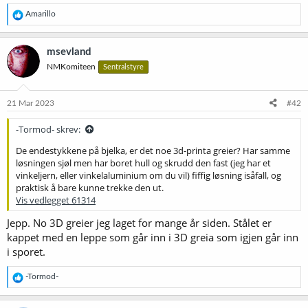
R
Amarillo
e
a
k
msevland
s
NMKomiteen
Sentralstyre
j
o
n
e
21 Mar 2023
#42
r
:
-Tormod- skrev:
De endestykkene på bjelka, er det noe 3d-printa greier? Har samme
løsningen sjøl men har boret hull og skrudd den fast (jeg har et
vinkeljern, eller vinkelaluminium om du vil) fiffig løsning isåfall, og
praktisk å bare kunne trekke den ut.
Vis vedlegget 61314
Jepp. No 3D greier jeg laget for mange år siden. Stålet er
kappet med en leppe som går inn i 3D greia som igjen går inn
i sporet.
R
-Tormod-
e
a