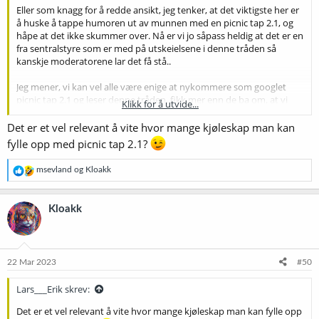
Eller som knagg for å redde ansikt, jeg tenker, at det viktigste her er
å huske å tappe humoren ut av munnen med en picnic tap 2.1, og
håpe at det ikke skummer over. Nå er vi jo såpass heldig at det er en
fra sentralstyre som er med på utskeielsene i denne tråden så
kanskje moderatorene lar det få stå..
Jeg mener, vi kan vel alle være enige at nykommere som googlet
picnic tap 2.1 og leser denne tråden, fikk mer enn de ba om, at vi
Klikk for å utvide...
gjerne skulle vært fluen på veggen for å kunne se ansiktsutrykkene
morfe til spørsmålstegn etterhvert som de går fra å få innsikt om å
Det er et vel relevant å vite hvor mange kjøleskap man kan
få en kran til å fungere optimalt, til en øyevåkner om hvordan
fylle opp med picnic tap 2.1?
denne hobbyen kan ende i skilsmisser, og ikke minst hvilken
vinning, for hobbyen det kan gi
R
msevland
og
Kloakk
e
a
k
Kloakk
s
j
o
n
e
22 Mar 2023
#50
r
:
Lars___Erik skrev:
Det er et vel relevant å vite hvor mange kjøleskap man kan fylle opp