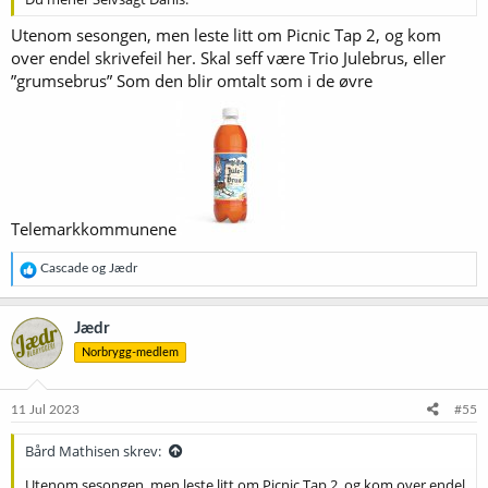
Utenom sesongen, men leste litt om Picnic Tap 2, og kom
over endel skrivefeil her. Skal seff være Trio Julebrus, eller
”grumsebrus” Som den blir omtalt som i de øvre
Telemarkkommunene
R
Cascade
og
Jædr
e
a
k
Jædr
s
Norbrygg-medlem
j
o
n
e
11 Jul 2023
#55
r
:
Bård Mathisen skrev:
Utenom sesongen, men leste litt om Picnic Tap 2, og kom over endel