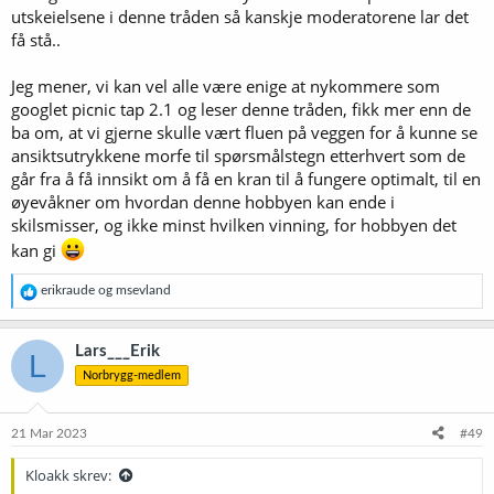
utskeielsene i denne tråden så kanskje moderatorene lar det
få stå..
Jeg mener, vi kan vel alle være enige at nykommere som
googlet picnic tap 2.1 og leser denne tråden, fikk mer enn de
ba om, at vi gjerne skulle vært fluen på veggen for å kunne se
ansiktsutrykkene morfe til spørsmålstegn etterhvert som de
går fra å få innsikt om å få en kran til å fungere optimalt, til en
øyevåkner om hvordan denne hobbyen kan ende i
skilsmisser, og ikke minst hvilken vinning, for hobbyen det
kan gi
R
erikraude
og
msevland
e
a
k
Lars___Erik
L
s
Norbrygg-medlem
j
o
n
e
21 Mar 2023
#49
r
:
Kloakk skrev: