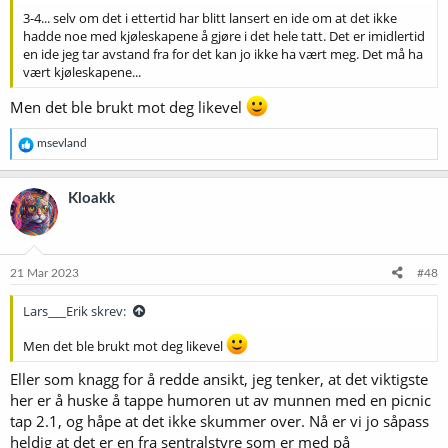
3-4... selv om det i ettertid har blitt lansert en ide om at det ikke
hadde noe med kjøleskapene å gjøre i det hele tatt. Det er imidlertid
en ide jeg tar avstand fra for det kan jo ikke ha vært meg. Det må ha
vært kjøleskapene...
Men det ble brukt mot deg likevel
R
msevland
e
a
k
Kloakk
s
j
o
n
e
21 Mar 2023
#48
r
:
Lars___Erik skrev:
Men det ble brukt mot deg likevel
Eller som knagg for å redde ansikt, jeg tenker, at det viktigste
her er å huske å tappe humoren ut av munnen med en picnic
tap 2.1, og håpe at det ikke skummer over. Nå er vi jo såpass
heldig at det er en fra sentralstyre som er med på