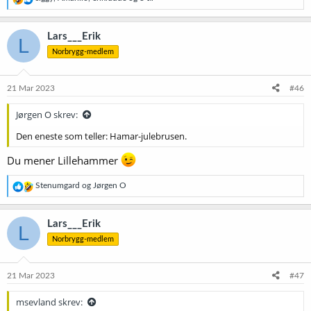
e
a
k
Lars___Erik
L
s
Norbrygg-medlem
j
o
n
e
21 Mar 2023
#46
r
:
Jørgen O skrev:
Den eneste som teller: Hamar-julebrusen.
Du mener Lillehammer
R
Stenumgard
og
Jørgen O
e
a
k
Lars___Erik
L
s
Norbrygg-medlem
j
o
n
e
21 Mar 2023
#47
r
:
msevland skrev: