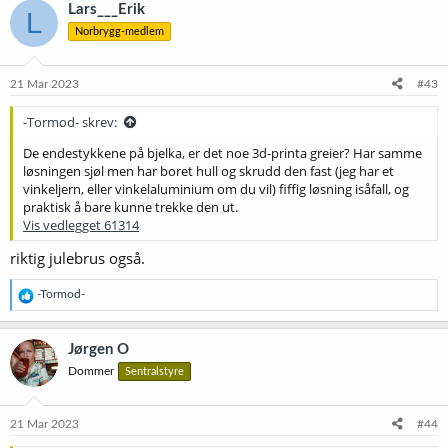
k
Lars___Erik
L
s
Norbrygg-medlem
j
o
n
e
21 Mar 2023
#43
r
:
-Tormod- skrev:
De endestykkene på bjelka, er det noe 3d-printa greier? Har samme
løsningen sjøl men har boret hull og skrudd den fast (jeg har et
vinkeljern, eller vinkelaluminium om du vil) fiffig løsning isåfall, og
praktisk å bare kunne trekke den ut.
Vis vedlegget 61314
riktig julebrus også.
R
-Tormod-
e
a
k
Jørgen O
s
Dommer
Sentralstyre
j
o
n
e
21 Mar 2023
#44
r