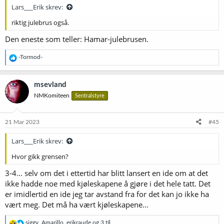
:
Lars___Erik skrev:
riktig julebrus også.
Den eneste som teller: Hamar-julebrusen.
R
-Tormod-
e
a
k
msevland
s
NMKomiteen
Sentralstyre
j
o
n
e
21 Mar 2023
#45
r
:
Lars___Erik skrev:
Hvor gikk grensen?
3-4... selv om det i ettertid har blitt lansert en ide om at det
ikke hadde noe med kjøleskapene å gjøre i det hele tatt. Det
er imidlertid en ide jeg tar avstand fra for det kan jo ikke ha
vært meg. Det må ha vært kjøleskapene...
R
siggy
,
Amarillo
,
erikraude
og 3 til