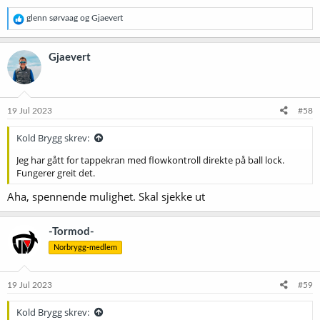
R
glenn sørvaag
og
Gjaevert
e
a
k
Gjaevert
s
j
o
n
e
19 Jul 2023
#58
r
:
Kold Brygg skrev:
Jeg har gått for tappekran med flowkontroll direkte på ball lock.
Fungerer greit det.
Aha, spennende mulighet. Skal sjekke ut
-Tormod-
Norbrygg-medlem
19 Jul 2023
#59
Kold Brygg skrev: