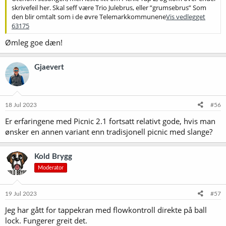
skrivefeil her. Skal seff være Trio Julebrus, eller ”grumsebrus” Som
den blir omtalt som i de øvre Telemarkkommunene
Vis vedlegget
63175
Ømleg goe dæn!
Gjaevert
18 Jul 2023
#56
Er erfaringene med Picnic 2.1 fortsatt relativt gode, hvis man
ønsker en annen variant enn tradisjonell picnic med slange?
Kold Brygg
Moderator
19 Jul 2023
#57
Jeg har gått for tappekran med flowkontroll direkte på ball
lock. Fungerer greit det.