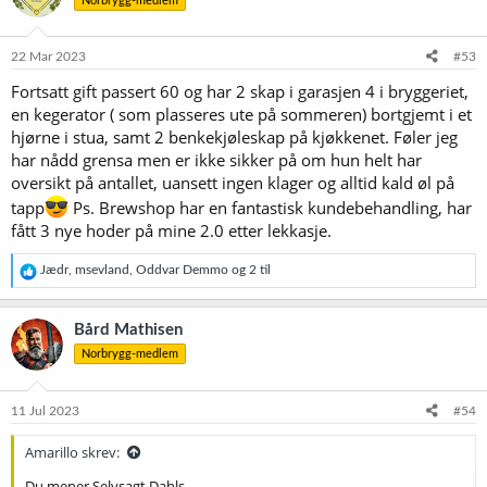
Norbrygg-medlem
j
o
n
e
22 Mar 2023
#53
r
Fortsatt gift passert 60 og har 2 skap i garasjen 4 i bryggeriet,
:
en kegerator ( som plasseres ute på sommeren) bortgjemt i et
hjørne i stua, samt 2 benkekjøleskap på kjøkkenet. Føler jeg
har nådd grensa men er ikke sikker på om hun helt har
oversikt på antallet, uansett ingen klager og alltid kald øl på
tapp
Ps. Brewshop har en fantastisk kundebehandling, har
fått 3 nye hoder på mine 2.0 etter lekkasje.
R
Jædr
,
msevland
,
Oddvar Demmo
og 2 til
e
a
k
Bård Mathisen
s
Norbrygg-medlem
j
o
n
e
11 Jul 2023
#54
r
:
Amarillo skrev:
Du mener Selvsagt Dahls.