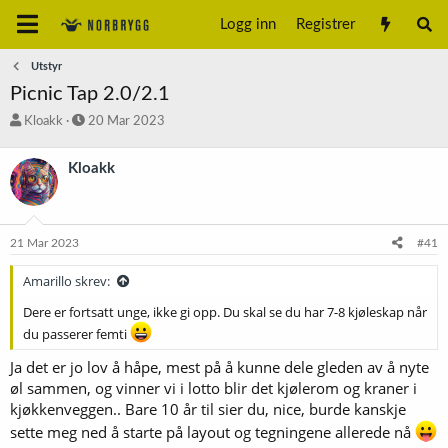
Logg inn
Registrer
Utstyr
Picnic Tap 2.0/2.1
T
S
Kloakk
20 Mar 2023
r
t
å
a
Kloakk
d
r
s
t
t
d
a
a
21 Mar 2023
#41
r
t
t
o
Amarillo skrev:
e
r
Dere er fortsatt unge, ikke gi opp. Du skal se du har 7-8 kjøleskap når
du passerer femti
Ja det er jo lov å håpe, mest på å kunne dele gleden av å nyte
øl sammen, og vinner vi i lotto blir det kjølerom og kraner i
kjøkkenveggen.. Bare 10 år til sier du, nice, burde kanskje
sette meg ned å starte på layout og tegningene allerede nå