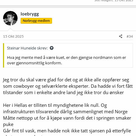
Sist redigert:
15 Okt 2025
loebrygg
Norbrygg-medlem
15 Okt 2025
#34
Steinar Huneide skrev:
Hva jeg mente med å være kuet, er den gjengse nordmann som er
over gjennomsnittlig konform.
Jeg tror du skal være glad for det og at ikke alle oppfører seg
som cowboyer og selværklerte eksperter. Da hadde vi fort fått
tilstander som i enkelte andre land jeg ikke tror du ønsker
Her i Hellas er tilliten til myndighetene lik null. Og
infrastrukturen tilsvarende dårlig sammenlignet med Norge
Måtte nettopp ut for å kjøpe vann fordi det i springen smaker
puke
Går fint til vask, men hadde nok ikke tatt sjansen på etterfylle