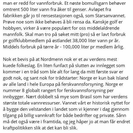
man er redd for vannforbruk. Et nøste bomullsgarn behøver
omtrent 500 liter vann fra åker til genser. Avløpet fra
fabrikken går jo til rensestasjonen også, som Starsanvannet.
Prøve noe som ikke behøves å bli rensa da. Kanskje golf er
hobbyen, virker å være populært for oss middelaldrende
mannfolk. Skal man tro på søket mitt (pro) så er lavt forbruk
pr golfklubbmedlem på østlandet 38,000 liter vann pr år.
Middels forbruk på tørre år - 100,000 liter pr medlem årlig.
Nok et bevis på at Nordmenn nok er et av verdens mest
kuede folkeslag. En liten funfact på slutten av innlegget som
kommer i en tråd som ble alt for lang da mitt første svar er
godt nok, og sant nok for trådstarter: Norge er kun bak Island
av alle land i hele Europa på ferskvannsforsyning. Norge er
nummer 8 globalt rangert for ferskvannsforsyning per
innbygger. Nært dobbelt så mye som Brasil som har verdens
største totale vannressurser. Vannet vårt er historisk nyttet for
å bygge den velstanden i landet som vi kjenner i dag gjennom
tilgang på billig vannkraft for både bedrifter og private. Sånn
må det også være i framtida, og jeg håper jo at man får endret
kraftpolitikken slik at det kan bli slik.