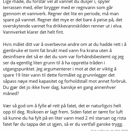
Lige måde, du forstår vel at vannet du dusjer i, spyler
terrassen med, eller brygger med er regnvann som går
gjennom et vannverk. Regner det lite en periode, må man
spare på vannet. Regner det mye er det bare å peise på, det
overskytende vannet fra drikkevannskilden renner ut i elva.
Vannverket klarer det helt fint.
Hvis målet ditt var å overbevise andre om at du hadde rett i å
gjenbruke et tomt fat brukt med vann fra krana uten å
desinfisere det så er det du som var forhåndsbestemt og jeg
ser da egentlig liten grunn til å ha oppretta tråden i
utgangspunktet. Jeg argumenterer i mot at det er viktig å
spare 19 liter vann til dette formålet og grunnlegger det
såpass nøye med kapasitet og forholdstall mot annet forbruk.
Du gjør det jo ikke hver dag, kanskje en gang annenhver
måned?
Vær så god om å fylle øl rett på fatet, det er naturligvis helt
opp til deg. Risikoen er lagt frem. Siden fatet er tømt for luft
så kunne du ha fylt på en liter vann med 2 ml starsan og rista
fatet før du tappa det ut igjen, så er du vertfall ganske trygg.