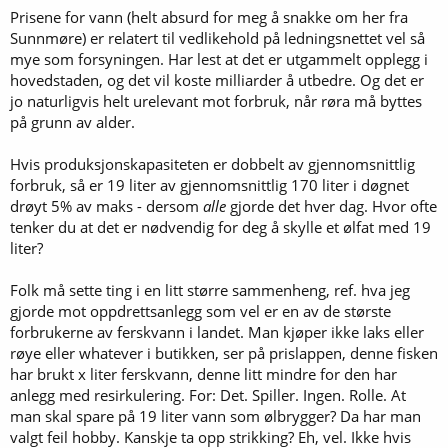
Prisene for vann (helt absurd for meg å snakke om her fra
Sunnmøre) er relatert til vedlikehold på ledningsnettet vel så
mye som forsyningen. Har lest at det er utgammelt opplegg i
hovedstaden, og det vil koste milliarder å utbedre. Og det er
jo naturligvis helt urelevant mot forbruk, når røra må byttes
på grunn av alder.
Hvis produksjonskapasiteten er dobbelt av gjennomsnittlig
forbruk, så er 19 liter av gjennomsnittlig 170 liter i døgnet
drøyt 5% av maks - dersom
alle
gjorde det hver dag. Hvor ofte
tenker du at det er nødvendig for deg å skylle et ølfat med 19
liter?
Folk må sette ting i en litt større sammenheng, ref. hva jeg
gjorde mot oppdrettsanlegg som vel er en av de største
forbrukerne av ferskvann i landet. Man kjøper ikke laks eller
røye eller whatever i butikken, ser på prislappen, denne fisken
har brukt x liter ferskvann, denne litt mindre for den har
anlegg med resirkulering. For: Det. Spiller. Ingen. Rolle. At
man skal spare på 19 liter vann som ølbrygger? Da har man
valgt feil hobby. Kanskje ta opp strikking? Eh, vel. Ikke hvis