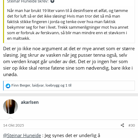
Steinar Huneide skrev:
Når man har brukt 19 liter vann til å desinfisere et ølfat, og tømme
det for luft så er det ikke sløsing! Hvis man tror det så må man
faktisk stikke fingeren i jorda og tenke over hva man faktisk
bekymrer seg for her i livet. Trekk sammenligninger mot hva annet
som er forbruk av ferskvann, så blir man mindre enn et støvkorn i
en maltsekk.
Det er jo ikke noe argument at det er mye annet som er større
sløsing. Jeg skrur av vasken når jeg pusser tenna også, selv
om verden knapt går under av det. Det er jo ingen her som
sier op ikke skal rense fatene sine som nødvendig, bare ikke i
unøda.
R
Finn Berger
,
laidjvar
,
loebrygg
og 1 til
e
a
k
akarlsen
s
j
o
n
e
14 Okt 2025
#30
r
@Steinar Huneide
: Jeg synes det er underlig å
: