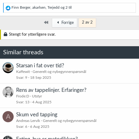
R
Finn Berger
,
akarlsen
,
Terjedd
og 2 til
e
a
k
Først
2 av 2
Forrige
s
j
Stengt for ytterligere svar.
o
n
e
Similar threads
r
:
Starsan i fat over tid?
Kaffewit
Generelt og nybegynnerspørsmål
Svar
9
18 Sep 2025
Rens av tappelinjer. Erfaringer?
Frode:D
Utstyr
Svar
13
4 Aug 2025
Skum ved tapping
A
Andreas Lervik
Generelt og nybegynnerspørsmål
Svar
6
6 Aug 2025