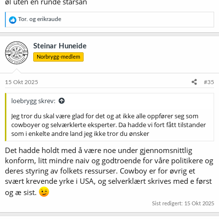
øl uten en runde starsan
R
Tor.
og
erikraude
e
a
k
Steinar Huneide
s
Norbrygg-medlem
j
o
n
e
15 Okt 2025
#35
r
:
loebrygg skrev:
Jeg tror du skal være glad for det og at ikke alle oppfører seg som
cowboyer og selværklerte eksperter. Da hadde vi fort fått tilstander
som i enkelte andre land jeg ikke tror du ønsker
Det hadde holdt med å være noe under gjennomsnittlig
konform, litt mindre naiv og godtroende for våre politikere og
deres styring av folkets ressurser. Cowboy er for øvrig et
svært krevende yrke i USA, og selverklært skrives med e først
og æ sist.
Sist redigert:
15 Okt 2025