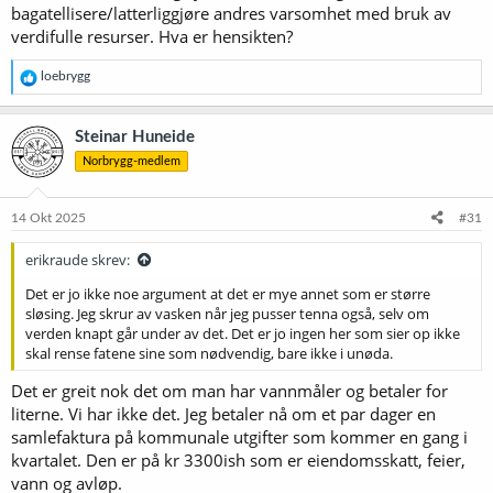
bagatellisere/latterliggjøre andres varsomhet med bruk av
verdifulle resurser. Hva er hensikten?
R
loebrygg
e
a
k
Steinar Huneide
s
Norbrygg-medlem
j
o
n
e
14 Okt 2025
#31
r
:
erikraude skrev:
Det er jo ikke noe argument at det er mye annet som er større
sløsing. Jeg skrur av vasken når jeg pusser tenna også, selv om
verden knapt går under av det. Det er jo ingen her som sier op ikke
skal rense fatene sine som nødvendig, bare ikke i unøda.
Det er greit nok det om man har vannmåler og betaler for
literne. Vi har ikke det. Jeg betaler nå om et par dager en
samlefaktura på kommunale utgifter som kommer en gang i
kvartalet. Den er på kr 3300ish som er eiendomsskatt, feier,
vann og avløp.