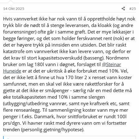
14 Okt 2025
#25
Hvis vannverket ikke har nok vann til å opprettholde høyt nok
trykk blir de nødt til å stenge leveransen, da kloakk (og andre
forurensninger) ofte går i samme grøft. Det er mye lekkasjer i
begge føringer, og det som holder ferskvannet rent (nok) er at
det er høyere trykk på innsiden enn utsiden. Det blir raskt
katastrofe om vannverket ikke kan levere vann, og derfor er
det krav til stort kapasitetsoverskudd (basseng). Nordmenn
bruker om lag 180l vann i døgnet, forslaget til
@Steinar
Huneide
er at det er ukritisk å øke forbruket med 10%. Vel,
det er ikke lett å finne ut hva 170 liter 2 x renset vann koster
samfunnet, men en skal vel ikke være rakettforsker for å
gjette at det ikke er småpenger - særlig når en med dette må
øke totalkapasiteten med 10% i samme slengen
(utbygging/utbedring vannrør, samt nye kraftverk etc, samt
flere renseanlegg. Til sammenligning koster vann mye mer
penger i f.eks. Danmark, hvor snittforbruket er rundt 100l
prs/dgn. Vi havner raskt med dyrere vann om vi fortsetter
trenden (personlig gjetning/hypotese).