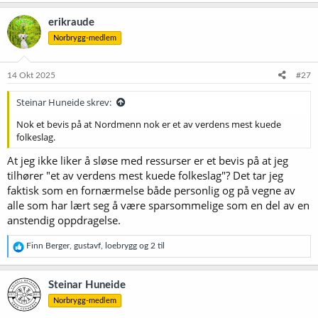
erikraude
Norbrygg-medlem
14 Okt 2025
#27
Steinar Huneide skrev:
Nok et bevis på at Nordmenn nok er et av verdens mest kuede
folkeslag.
At jeg ikke liker å sløse med ressurser er et bevis på at jeg
tilhører "et av verdens mest kuede folkeslag"? Det tar jeg
faktisk som en fornærmelse både personlig og på vegne av
alle som har lært seg å være sparsommelige som en del av en
anstendig oppdragelse.
R
Finn Berger
,
gustavf
,
loebrygg
og 2 til
e
a
k
Steinar Huneide
s
Norbrygg-medlem
j
o