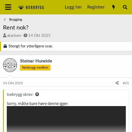
Logg inn
Registrer
Brygging
Rent nok?
T
S
akarlsen
14 Okt 2025
r
t
å
a
Stengt for ytterligere svar.
d
r
s
t
Steinar Huneide
t
d
a
a
Norbrygg-medlem
r
t
t
o
14 Okt 2025
#21
e
r
loebrygg skrev:
Sorry, måtte bare høre denne igjen