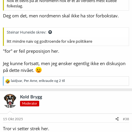
Nok et bevis på at Nordmenn nok er et av verdens mest kuede
folkeslag.
Deg om det, men nordmenn skal ikke ha stor forbokstav.
Steinar Huneide skrev:
litt mindre naiv og godtroende for våre politikere
"for" er feil preposisjon her.
Jeg kunne fortsatt, men jeg ønsker egentlig ikke en diskusjon
på dette nivået.
R
laidjvar
,
Per Arne
,
erikraude
og 2 til
e
a
k
Kold Brygg
s
Moderator
j
o
n
e
15 Okt 2025
#38
r
Tror vi setter strek her.
: