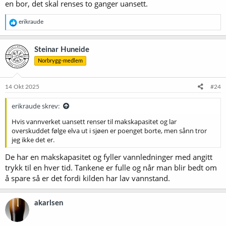
en bor, det skal renses to ganger uansett.
R
erikraude
e
a
k
Steinar Huneide
s
Norbrygg-medlem
j
o
n
e
14 Okt 2025
#24
r
:
erikraude skrev:
Hvis vannverket uansett renser til makskapasitet og lar
overskuddet følge elva ut i sjøen er poenget borte, men sånn tror
jeg ikke det er.
De har en makskapasitet og fyller vannledninger med angitt
trykk til en hver tid. Tankene er fulle og når man blir bedt om
å spare så er det fordi kilden har lav vannstand.
akarlsen