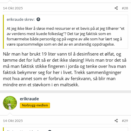
n
e
14 Okt 2025
#28
r
:
erikraude skrev:
At jeg ikke liker å sløse med ressurser er et bevis på at jeg tilhører "et
av verdens mest kuede folkeslag"? Det tar jeg faktisk som en
fornærmelse både personlig og på vegne av alle som har lært seg å
være sparsommelige som en del av en anstendig oppdragelse.
Når man har brukt 19 liter vann til å desinfisere et ølfat, og
tømme det for luft så er det ikke sløsing! Hvis man tror det så
må man faktisk stikke fingeren i jorda og tenke over hva man
faktisk bekymrer seg for her i livet. Trekk sammenligninger
mot hva annet som er forbruk av ferskvann, så blir man
mindre enn et støvkorn i en maltsekk.
erikraude
Norbrygg-medlem
14 Okt 2025
#29