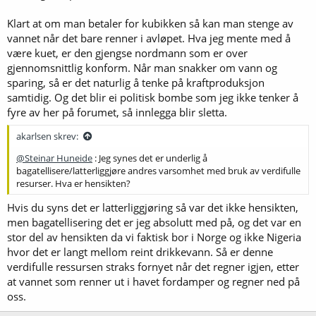
Klart at om man betaler for kubikken så kan man stenge av
vannet når det bare renner i avløpet. Hva jeg mente med å
være kuet, er den gjengse nordmann som er over
gjennomsnittlig konform. Når man snakker om vann og
sparing, så er det naturlig å tenke på kraftproduksjon
samtidig. Og det blir ei politisk bombe som jeg ikke tenker å
fyre av her på forumet, så innlegga blir sletta.
akarlsen skrev:
@Steinar Huneide
: Jeg synes det er underlig å
bagatellisere/latterliggjøre andres varsomhet med bruk av verdifulle
resurser. Hva er hensikten?
Hvis du syns det er latterliggjøring så var det ikke hensikten,
men bagatellisering det er jeg absolutt med på, og det var en
stor del av hensikten da vi faktisk bor i Norge og ikke Nigeria
hvor det er langt mellom reint drikkevann. Så er denne
verdifulle ressursen straks fornyet når det regner igjen, etter
at vannet som renner ut i havet fordamper og regner ned på
oss.