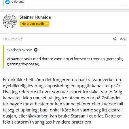
R
loebrygg
e
a
k
Steinar Huneide
s
Norbrygg-medlem
j
o
n
e
14 Okt 2025
#26
r
:
akarlsen skrev:
Vi havner raskt med dyrere vann om vi fortsetter trenden (personlig
gjetning/hypotese).
Er nok ikke helt sånn det fungerer, du har fra vannverket en
øyeblikkelig leveringskapasitet og en oppgitt kapasitet pr år.
Hva jeg refererte til over som var svaret fra søket var jo årlig
kapasitet. Men uansett vil jeg tro at vannverka på Østlandet
tar høyde for at bestemor kan vanne planter eller i verste fall
ta seg et uplanlagt bad, onkel Kåre kan varme seg litt ekstra i
dusjen, eller
@akarlsen
kan bruke Starsan i et ølfat. Dette er
faktisk storm i vannglass hva dere prater om.