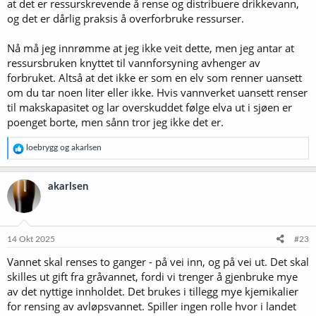
at det er ressurskrevende å rense og distribuere drikkevann,
og det er dårlig praksis å overforbruke ressurser.
Nå må jeg innrømme at jeg ikke veit dette, men jeg antar at
ressursbruken knyttet til vannforsyning avhenger av
forbruket. Altså at det ikke er som en elv som renner uansett
om du tar noen liter eller ikke. Hvis vannverket uansett renser
til makskapasitet og lar overskuddet følge elva ut i sjøen er
poenget borte, men sånn tror jeg ikke det er.
R
loebrygg
og
akarlsen
e
a
k
akarlsen
s
j
o
n
e
14 Okt 2025
#23
r
Vannet skal renses to ganger - på vei inn, og på vei ut. Det skal
:
skilles ut gift fra gråvannet, fordi vi trenger å gjenbruke mye
av det nyttige innholdet. Det brukes i tillegg mye kjemikalier
for rensing av avløpsvannet. Spiller ingen rolle hvor i landet