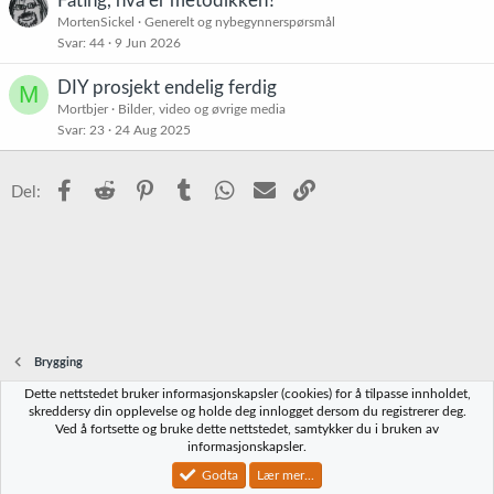
Fating, hva er metodikken?
MortenSickel
Generelt og nybegynnerspørsmål
Svar
44
9 Jun 2026
DIY prosjekt endelig ferdig
M
Mortbjer
Bilder, video og øvrige media
Svar
23
24 Aug 2025
Facebook
Reddit
Pinterest
Tumblr
WhatsApp
E-post
Link
Del:
Brygging
Dette nettstedet bruker informasjonskapsler (cookies) for å tilpasse innholdet,
Norbrygg-default
skreddersy din opplevelse og holde deg innlogget dersom du registrerer deg.
Ved å fortsette og bruke dette nettstedet, samtykker du i bruken av
Kontakt oss
Vilkår og regler
Personvernregler
Hjelp
Hjem
R
informasjonskapsler.
S
S
Godta
Lær mer...
®
Community platform by XenForo
© 2010-2023 XenForo Ltd.