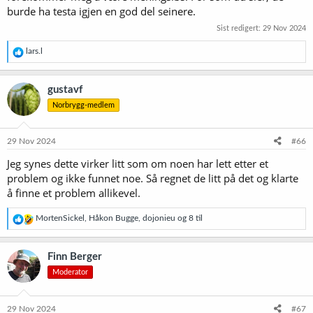
burde ha testa igjen en god del seinere.
Sist redigert:
29 Nov 2024
R
lars.l
e
a
k
gustavf
s
Norbrygg-medlem
j
o
n
e
29 Nov 2024
#66
r
Jeg synes dette virker litt som om noen har lett etter et
:
problem og ikke funnet noe. Så regnet de litt på det og klarte
å finne et problem allikevel.
R
MortenSickel
,
Håkon Bugge
,
dojonieu
og 8 til
e
a
k
Finn Berger
s
Moderator
j
o
n
e
29 Nov 2024
#67