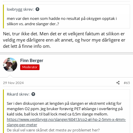
loebrygg skrev:
men var den noen som hadde no resultat på oksygen opptak i
silikon vs. andre slanger der..?
Nei, trur ikke det. Men det er et velkjent faktum at silikon er
veldig mye dårligere enn alt annet, og hvor mye dårligere er
det lett å finne info om.
Finn Berger
Moderator
29 Nov 2024
#65
Rikard skrev:
Ser i den diskusjonen at lengden på slangen er ekstremt viktig for
mengden O2 ppm. Jeg bruker forøvrig PET ølslange i overføring på
kald side, ball lock til ball lock med ca 0,5m slange mellom.
https://www.vestbrygg.no/slanger/60413/co2-øl-hp-2-5mm-x-4mm-
slange-per-meter
De skal vel være skånet det meste av problemet her?