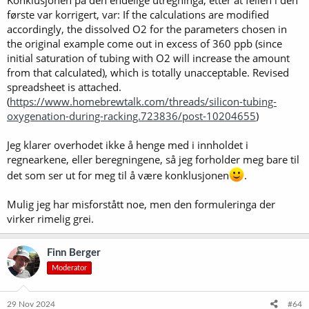
Konklusjonen på den endelige utregninga, etter at feilen i den
første var korrigert, var: If the calculations are modified
accordingly, the dissolved O2 for the parameters chosen in
the original example come out in excess of 360 ppb (since
initial saturation of tubing with O2 will increase the amount
from that calculated), which is totally unacceptable. Revised
spreadsheet is attached.
(
https://www.homebrewtalk.com/threads/silicon-tubing-
oxygenation-during-racking.723836/post-10204655
)
Jeg klarer overhodet ikke å henge med i innholdet i
regnearkene, eller beregningene, så jeg forholder meg bare til
det som ser ut for meg til å være konklusjonen
.
Mulig jeg har misforstått noe, men den formuleringa der
virker rimelig grei.
Finn Berger
Moderator
29 Nov 2024
#64