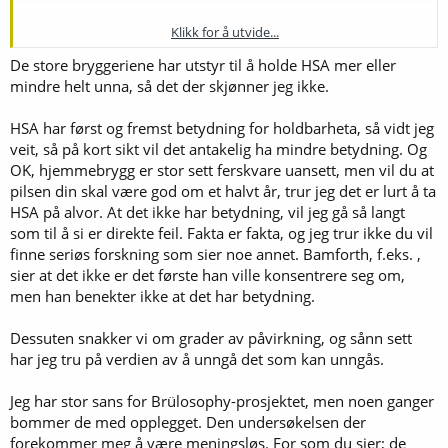
Klikk for å utvide...
Som noen nevnte tidligere her, det er vel ytters få som bruker
silikon til noe på kald side? Det må i så fall være i overføring fra
De store bryggeriene har utstyr til å holde HSA mer eller
gjæringskar til omstikk, mulig man kan tjene noen ppm 02 ved
mindre helt unna, så det der skjønner jeg ikke.
utskift av silikon der. Det er dog en silikonslange i allrounderen min,
men den er full av Co2 når jeg overfører, så der skal ikke oksygen
HSA har først og fremst betydning for holdbarheta, så vidt jeg
være et problem...
veit, så på kort sikt vil det antakelig ha mindre betydning. Og
OK, hjemmebrygg er stor sett ferskvare uansett, men vil du at
HSA har vært diskutert opp og ned, jeg tilhører menigheten som
pilsen din skal være god om et halvt år, trur jeg det er lurt å ta
ikke tror på at det har betydning for det ferdige produktet. Så også
HSA på alvor. At det ikke har betydning, vil jeg gå så langt
brulosophy har gjort et eksperiment som har vært lenket her før:
som til å si er direkte feil. Fakta er fakta, og jeg trur ikke du vil
finne seriøs forskning som sier noe annet. Bamforth, f.eks. ,
exBEERiment | Hot-Side Aeration: High vs. Low Aeration In A Best Bitter - Brülosophy
sier at det ikke er det første han ville konsentrere seg om,
Author: Marshall Schott There has been a lot of talk over
men han benekter ikke at det har betydning.
the last few years about whether or not hot-side […]
brulosophy.com
Dessuten snakker vi om grader av påvirkning, og sånn sett
har jeg tru på verdien av å unngå det som kan unngås.
Konklusjon; ingen betydning(på kort sikt vel og merke) Rart han
ikke har fulgt denne opp noen måneder senere? I større bryggerier
Jeg har stor sans for Brülosophy-prosjektet, men noen ganger
hvor meskeeffektiviten skal opp på 100%, der er det MYE HSA i
bommer de med opplegget. Den undersøkelsen der
prosessen med å få ut alt av maltet.
forekommer meg å være meningsløs. For som du sier; de