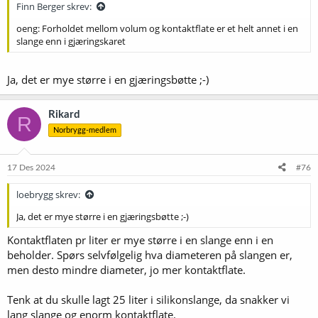
:
Finn Berger skrev:
oeng: Forholdet mellom volum og kontaktflate er et helt annet i en
slange enn i gjæringskaret
Ja, det er mye større i en gjæringsbøtte ;-)
Rikard
R
Norbrygg-medlem
17 Des 2024
#76
loebrygg skrev:
Ja, det er mye større i en gjæringsbøtte ;-)
Kontaktflaten pr liter er mye større i en slange enn i en
beholder. Spørs selvfølgelig hva diameteren på slangen er,
men desto mindre diameter, jo mer kontaktflate.
Tenk at du skulle lagt 25 liter i silikonslange, da snakker vi
lang slange og enorm kontaktflate.