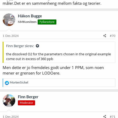
måler.Det er en sammenheng mellom fakta og teorier.
Håkon Bugge
NMKomiteen
Fylkesstyre
1 Des 2024
#70
Finn Berger skrev:
the dissolved O2 for the parameters chosen in the original example
come out in excess of 360 ppb
Men dette er jo fremdeles godt under 1 PPM, som noen
mener er grensen for LODOere.
R
MortenSickel
e
a
k
Finn Berger
s
Moderator
j
o
n
e
1 Des 2024
#71