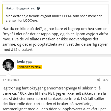
r
:
Håkon Bugge skrev:
Men dette er jo fremdeles godt under 1 PPM, som noen mener er
grensen for LODOere.
Har du en kilde på det? Jeg har bare et begrep om hva som er
"mye" i ølet når det er tappa opp, og da er 1ppm avgjort altfor
mye. Hva de vil tillate i mesken er ikke nødvendigvis det
samme, og det er jo opptattheta av nivået der de særlig styrer
med å få ultralavt.
loebrygg
Norbrygg-medlem
17 Des 2024
#72
Jeg tror jeg fant oksygengjennomtrengninga til silikon til å
være ca. 100x den til f.eks PET, jeg er ikke helt sikker, men la
oss si det stemmer som et tankeeksperiment. I så fall spiller
det liten rolle den korte tiden vi bruker på overføring
sammenlignet med all den tiden vi oppbevarer ølet vårt i pet