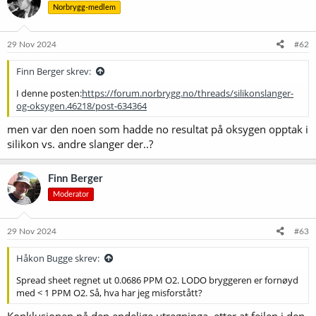
Norbrygg-medlem
29 Nov 2024
#62
Finn Berger skrev:
I denne posten:
https://forum.norbrygg.no/threads/silikonslanger-
og-oksygen.46218/post-634364
men var den noen som hadde no resultat på oksygen opptak i
silikon vs. andre slanger der..?
Finn Berger
Moderator
29 Nov 2024
#63
Håkon Bugge skrev:
Spread sheet regnet ut 0.0686 PPM O2. LODO bryggeren er fornøyd
med < 1 PPM O2. Så, hva har jeg misforstått?