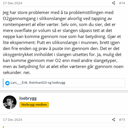
e
17 Des 2024
#74
r
Jeg har store problemer med å ta problemstillingen med
:
O2gjennomgang i silikonslanger alvorlig ved tapping av
romtemperert øl eller vørter. Selv om, som du sier, det er
mere overflate pr volum så er slangen såpass tett at det
neppe kan komme gjennom noe som har betydning. Gjør et
lite eksperiment: Putt en silikonslange i munnen, brett igjen
den frie enden og prøv å puste inn gjennom den. Det er det
oksygentrykket innholdet i slangen utsettes for. Ja, mulig det
kan komme gjennom mer O2 enn med andre slangetyper,
men av betydning for at ølet eller vørteren går gjennom noen
sekunder. nei.
R
Lars___Erik
,
Reinhard10
og
loebrygg
e
a
k
loebrygg
s
Norbrygg-medlem
j
o
n
e
17 Des 2024
#75
r