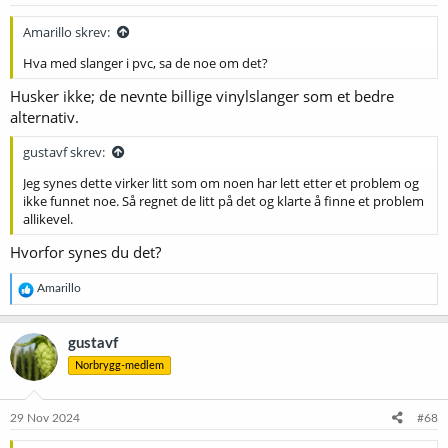
r
:
Amarillo skrev:
Hva med slanger i pvc, sa de noe om det?
Husker ikke; de nevnte billige vinylslanger som et bedre
alternativ.
gustavf skrev:
Jeg synes dette virker litt som om noen har lett etter et problem og
ikke funnet noe. Så regnet de litt på det og klarte å finne et problem
allikevel.
Hvorfor synes du det?
R
Amarillo
e
a
k
gustavf
s
Norbrygg-medlem
j
o
n
e
29 Nov 2024
#68
r
: