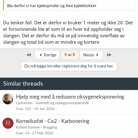
Bla derfor vi har kjølespiraler og ikke kjøleblokker
Du tenker feil. Det er derfor vi bruker 1 meter og ikke 20. Det
er forsvinnende lite øl som til en hver tid oppholder seg i
slangen. Det er derfor du må se på innvendig overflate av
slangen og total tid som er mindre og kortere
Først
Siste
4 av 8
Forrige
Neste
Du må logge inn eller registrere deg for å svare her.
Similar threads
Hjelp meg med å redusere oksygeneksponering
cjohansen
Generelt og nybegynnerspørsmål
Svar
101
19 Jan 2026
Korneliusfat - Co2 - Karbonering
R
Robert Karlsen
Brygging
Svar
14
27 Mar 2026