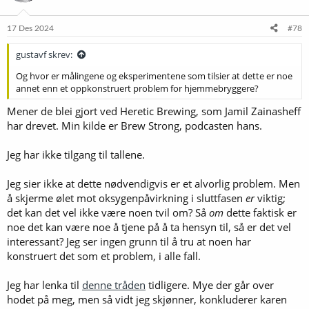
17 Des 2024
#78
gustavf skrev:
Og hvor er målingene og eksperimentene som tilsier at dette er noe
annet enn et oppkonstruert problem for hjemmebryggere?
Mener de blei gjort ved Heretic Brewing, som Jamil Zainasheff
har drevet. Min kilde er Brew Strong, podcasten hans.
Jeg har ikke tilgang til tallene.
Jeg sier ikke at dette nødvendigvis er et alvorlig problem. Men
å skjerme ølet mot oksygenpåvirkning i sluttfasen
er
viktig;
det kan det vel ikke være noen tvil om? Så
om
dette faktisk er
noe det kan være noe å tjene på å ta hensyn til, så er det vel
interessant? Jeg ser ingen grunn til å tru at noen har
konstruert det som et problem, i alle fall.
Jeg har lenka til
denne tråden
tidligere. Mye der går over
hodet på meg, men så vidt jeg skjønner, konkluderer karen