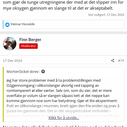
som gjør de tunge utregningene der med at det slipper inn for
mye oksygen gjennom en slange til at det er akseptabelt.
Sist redigert:
17 Des 2024
R
Steinar Huneide
e
a
k
Finn Berger
s
Moderator
j
o
n
e
17 Des 2024
#79
r
:
MortenSickel skrev:
Jeg har store problemer med å ta problemstillingen med
O2gjennomgang i silikonslanger alvorlig ved tapping av
romtemperert øl eller vørter. Selv om, som du sier, det er mere
overflate pr volum så er slangen såpass tett at det neppe kan
komme gjennom noe som har betydning. Gjør et lite eksperiment:
Putt en silikonslange i munnen, brett igjen den frie enden og prøv å
puste inn gjennom den. Det er det oksygentrykket innholdet i
slangen utsettes for. Ja, mulig det kan komme gjennom mer O2 enn
Klikk for å utvide...
med andre slangetyper, men av betydning for at ølet eller vørteren
går gjennom noen sekunder. nei.