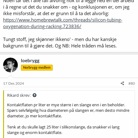
Noen tar det i alle fall alvorlig nok til å legge ned en del arbeid
i å regne ut det du snakker om - og konklusjonen er, om jeg
ikke misforstår, at det er grunn til å ta det alvorlig:
https://www.homebrewtalk.com/threads/silicon-tubing-
oxygenation-during-racking.723836/
Tungt stoff, jeg skjønner ikkeno' - men du har kanskje
bakgrunn til å gjøre det. Og NB: Hele tråden må leses.
loebrygg
Norbrygg-medlem
17 Des 2024
#80
Rikard skrev:
Kontaktflaten pr liter er mye større i en slange enn i en beholder.
Spørs selvfølgelig hva diameteren på slangen er, men desto mindre
diameter, jo mer kontaktflate.
Tenk at du skulle lagt 25 liter i silikonslange, da snakker vi lang
slange og enorm kontaktflate.