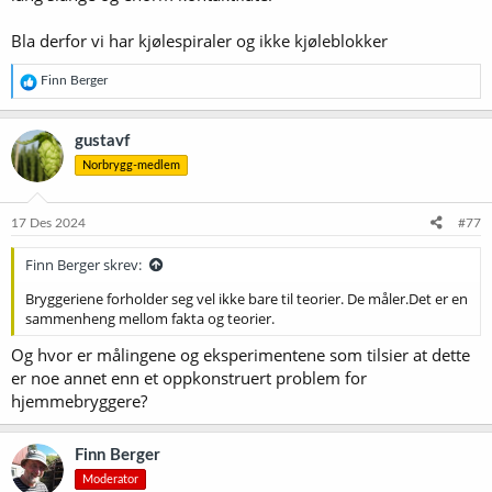
Bla derfor vi har kjølespiraler og ikke kjøleblokker
R
Finn Berger
e
a
k
gustavf
s
Norbrygg-medlem
j
o
n
e
17 Des 2024
#77
r
:
Finn Berger skrev:
Bryggeriene forholder seg vel ikke bare til teorier. De måler.Det er en
sammenheng mellom fakta og teorier.
Og hvor er målingene og eksperimentene som tilsier at dette
er noe annet enn et oppkonstruert problem for
hjemmebryggere?
Finn Berger
Moderator