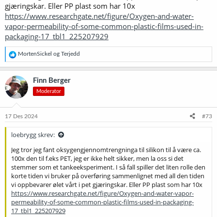
gjæringskar. Eller PP plast som har 10x
https://www.researchgate.net/figure/Oxygen-and-water-
vapor-permeability-of-some-common-plastic-films-used-in-
packaging-17_tbl1_225207929
R
MortenSickel
og
Terjedd
e
a
k
Finn Berger
s
Moderator
j
o
n
e
17 Des 2024
#73
r
:
loebrygg skrev:
Jeg tror jeg fant oksygengjennomtrengninga til silikon til å være ca.
100x den til f.eks PET, jeg er ikke helt sikker, men la oss si det
stemmer som et tankeeksperiment. I så fall spiller det liten rolle den
korte tiden vi bruker på overføring sammenlignet med all den tiden
vi oppbevarer ølet vårt i pet gjæringskar. Eller PP plast som har 10x
https://www.researchgate.net/figure/Oxygen-and-water-vapor-
permeability-of-some-common-plastic-films-used-in-packaging-
17_tbl1_225207929