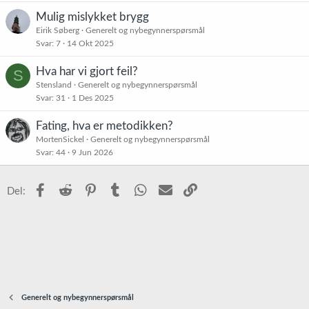
Mulig mislykket brygg
Eirik Søberg
Generelt og nybegynnerspørsmål
Svar
7
14 Okt 2025
Hva har vi gjort feil?
S
Stensland
Generelt og nybegynnerspørsmål
Svar
31
1 Des 2025
Fating, hva er metodikken?
MortenSickel
Generelt og nybegynnerspørsmål
Svar
44
9 Jun 2026
Facebook
Reddit
Pinterest
Tumblr
WhatsApp
E-post
Link
Del:
Generelt og nybegynnerspørsmål