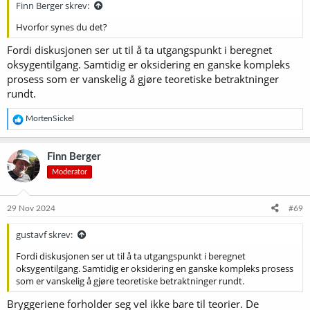
Finn Berger skrev:
Hvorfor synes du det?
Fordi diskusjonen ser ut til å ta utgangspunkt i beregnet
oksygentilgang. Samtidig er oksidering en ganske kompleks
prosess som er vanskelig å gjøre teoretiske betraktninger
rundt.
R
MortenSickel
e
a
k
Finn Berger
s
Moderator
j
o
n
e
29 Nov 2024
#69
r
:
gustavf skrev:
Fordi diskusjonen ser ut til å ta utgangspunkt i beregnet
oksygentilgang. Samtidig er oksidering en ganske kompleks prosess
som er vanskelig å gjøre teoretiske betraktninger rundt.
Bryggeriene forholder seg vel ikke bare til teorier. De