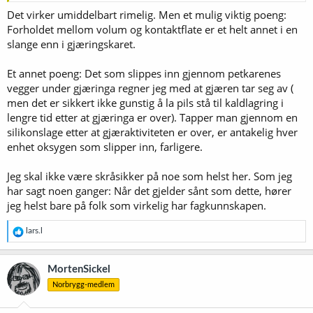
Det virker umiddelbart rimelig. Men et mulig viktig poeng:
Forholdet mellom volum og kontaktflate er et helt annet i en
slange enn i gjæringskaret.
Et annet poeng: Det som slippes inn gjennom petkarenes
vegger under gjæringa regner jeg med at gjæren tar seg av (
men det er sikkert ikke gunstig å la pils stå til kaldlagring i
lengre tid etter at gjæringa er over). Tapper man gjennom en
silikonslage etter at gjæraktiviteten er over, er antakelig hver
enhet oksygen som slipper inn, farligere.
Jeg skal ikke være skråsikker på noe som helst her. Som jeg
har sagt noen ganger: Når det gjelder sånt som dette, hører
jeg helst bare på folk som virkelig har fagkunnskapen.
R
lars.l
e
a
k
MortenSickel
s
Norbrygg-medlem
j
o
n