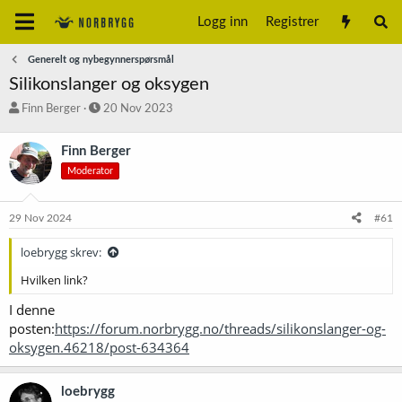
Logg inn
Registrer
Generelt og nybegynnerspørsmål
Silikonslanger og oksygen
T
S
Finn Berger
20 Nov 2023
r
t
å
a
Finn Berger
d
r
Moderator
s
t
t
d
a
a
29 Nov 2024
#61
r
t
t
o
loebrygg skrev:
e
r
Hvilken link?
I denne
posten:
https://forum.norbrygg.no/threads/silikonslanger-og-
oksygen.46218/post-634364
loebrygg