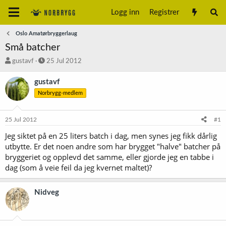
Logg inn
Registrer
Oslo Amatørbryggerlaug
Små batcher
T
S
gustavf
25 Jul 2012
r
t
å
a
gustavf
d
r
Norbrygg-medlem
s
t
t
d
a
a
25 Jul 2012
#1
r
t
t
o
Jeg siktet på en 25 liters batch i dag, men synes jeg fikk dårlig
e
utbytte. Er det noen andre som har brygget "halve" batcher på
r
bryggeriet og opplevd det samme, eller gjorde jeg en tabbe i
dag (som å veie feil da jeg kvernet maltet)?
Nidveg