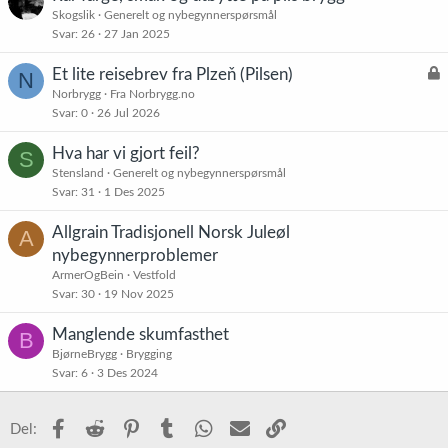
Skogslik
Generelt og nybegynnerspørsmål
Svar
26
27 Jan 2025
L
Et lite reisebrev fra Plzeň (Pilsen)
N
å
Norbrygg
Fra Norbrygg.no
Svar
0
26 Jul 2026
s
t
Hva har vi gjort feil?
S
Stensland
Generelt og nybegynnerspørsmål
Svar
31
1 Des 2025
Allgrain Tradisjonell Norsk Juleøl
A
nybegynnerproblemer
ArmerOgBein
Vestfold
Svar
30
19 Nov 2025
Manglende skumfasthet
B
BjørneBrygg
Brygging
Svar
6
3 Des 2024
Facebook
Reddit
Pinterest
Tumblr
WhatsApp
E-post
Link
Del: