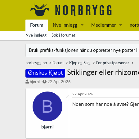
Forum
Nye innlegg
Medlemmer
norb
Nye innlegg
Søk i forumet
Bruk prefiks-funksjonen når du oppretter nye poster i
norbrygg.no
Forum
Kjøp og Salg
For privatpersoner
Stiklinger eller rhizom
Ønskes Kjøpt
T
S
bjørni
22 Apr 2026
r
t
å
a
22 Apr 2026
B
d
r
Noen som har noe å avse? Gjern
s
t
t
d
a
a
r
t
t
o
bjørni
e
r