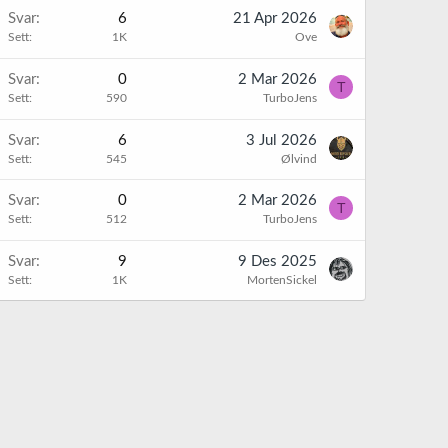
Svar
6
21 Apr 2026
Sett
1K
Ove
Svar
0
2 Mar 2026
T
Sett
590
TurboJens
Svar
6
3 Jul 2026
Sett
545
Ølvind
Svar
0
2 Mar 2026
T
Sett
512
TurboJens
Svar
9
9 Des 2025
Sett
1K
MortenSickel