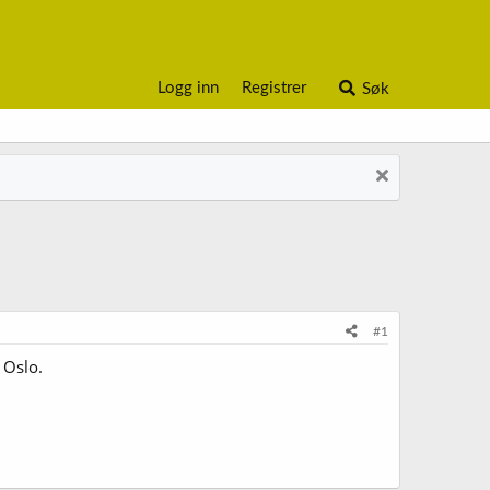
Logg inn
Registrer
Søk
#1
 Oslo.