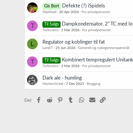
Defekte (?) iSpidels
Gis Bort
Skjelstad
20 Apr 2026
For privatpersoner
Dampkondensator, 2" TC med lokk
T
Til Salgs
TurboJens
2 Mar 2026
For privatpersoner
Regulator og koblinger til fat
L
LarsET
25 Jun 2026
Generelt og nybegynnerspørsmål
Kombinert tempregulert Unitank
T
Til Salgs
TurboJens
2 Mar 2026
For privatpersoner
Dark ale - humling
MortenSickel
7 Des 2025
Brygging
Facebook
Reddit
Pinterest
Tumblr
WhatsApp
E-post
Link
Del: