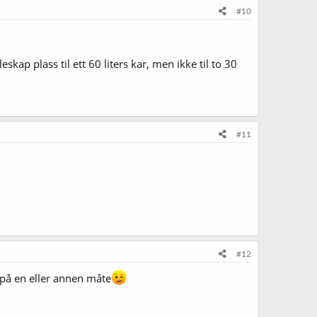
#10
leskap plass til ett 60 liters kar, men ikke til to 30
#11
#12
k på en eller annen måte