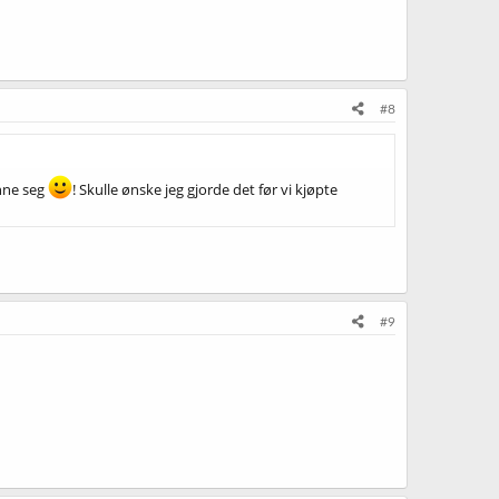
#8
ønne seg
! Skulle ønske jeg gjorde det før vi kjøpte
#9