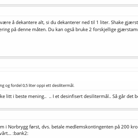
re å dekantere alt, si du dekanterer ned til 1 liter. Shake gjærstar
jæring på denne måten. Du kan også bruke 2 forskjellige gjærstam
g og fordel 0,5 liter oppi ett desilitermål.
 litt i beste mening.. .. I et desinfisert desilitermål.. Så går det 
lem i Norbrygg først, dvs. betale medlemskontingenten på 200 kro
vårt... :bank2: