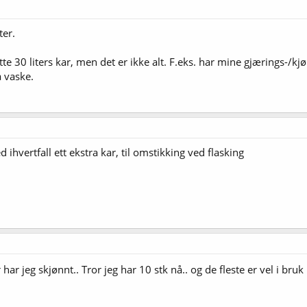
ter.
ytte 30 liters kar, men det er ikke alt. F.eks. har mine gjærings-/kjø
å vaske.
 ihvertfall ett ekstra kar, til omstikking ved flasking
har jeg skjønnt.. Tror jeg har 10 stk nå.. og de fleste er vel i bru