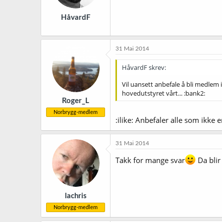
HåvardF
31 Mai 2014
HåvardF skrev:
Vil uansett anbefale å bli medlem
hovedutstyret vårt... :bank2:
Roger_L
Norbrygg-medlem
:ilike: Anbefaler alle som ikke 
31 Mai 2014
Takk for mange svar
Da blir
lachris
Norbrygg-medlem