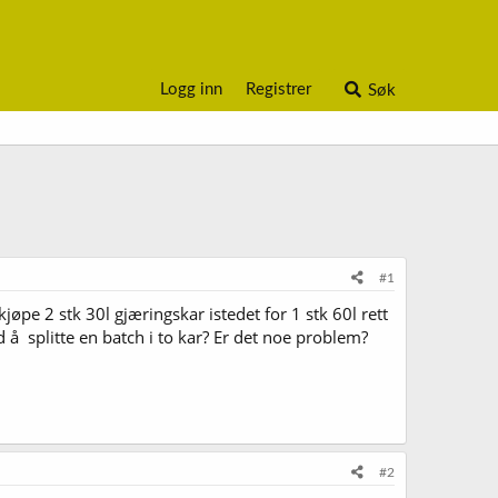
Logg inn
Registrer
Søk
#1
kjøpe 2 stk 30l gjæringskar istedet for 1 stk 60l rett
d å splitte en batch i to kar? Er det noe problem?
#2