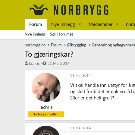
Forum
Nye innlegg
Medlemmer
norb
Nye innlegg
Søk i forumet
norbrygg.no
Forum
Ølbrygging
Generelt og nybegynner
To gjæringskar?
T
S
lachris
31 Mai 2014
r
t
å
a
31 Mai 2014
d
r
Vi skal handle inn utstyr for å 
s
t
og slett fordi det er enklere å 
t
d
a
a
Eller er det helt greit?
r
t
t
o
lachris
e
Norbrygg-medlem
r
31 Mai 2014