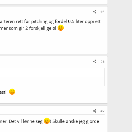
#5
teren rett før pitching og fordel 0,5 liter oppi ett
mer som gir 2 forskjellige øl
#6
best!
#7
ner. Det vil lønne seg
! Skulle ønske jeg gjorde