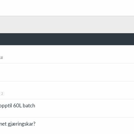
ål
2
opptil 60L batch
nnet gjæringskar?