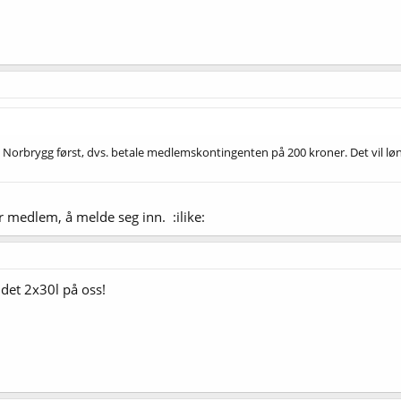
 i Norbrygg først, dvs. betale medlemskontingenten på 200 kroner. Det vil l
er medlem, å melde seg inn. :ilike:
 det 2x30l på oss!