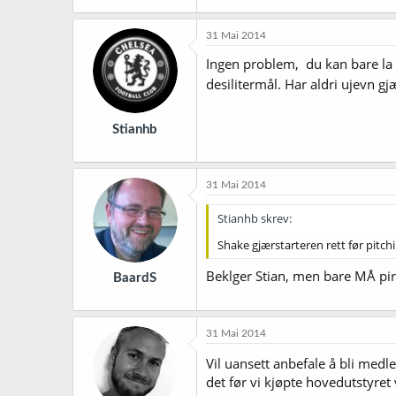
31 Mai 2014
Ingen problem, du kan bare la væ
desilitermål. Har aldri ujevn g
Stianhb
31 Mai 2014
Stianhb skrev:
Shake gjærstarteren rett før pitchin
Beklger Stian, men bare MÅ pirke
BaardS
31 Mai 2014
Vil uansett anbefale å bli med
det før vi kjøpte hovedutstyret 