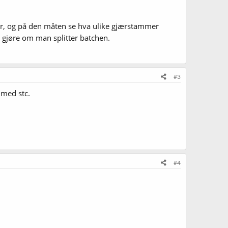
ter, og på den måten se hva ulike gjærstammer
 gjøre om man splitter batchen.
#3
s med stc.
#4