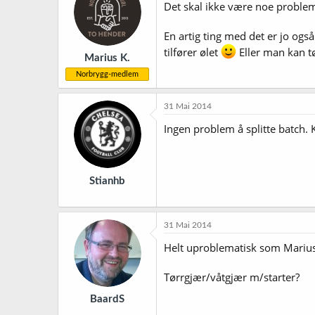
Det skal ikke være noe proble
En artig ting med det er jo og
tilfører ølet
Eller man kan t
Marius K.
Norbrygg-medlem
31 Mai 2014
Ingen problem å splitte batch. Ka
Stianhb
31 Mai 2014
Helt uproblematisk som Marius 
Tørrgjær/våtgjær m/starter?
BaardS