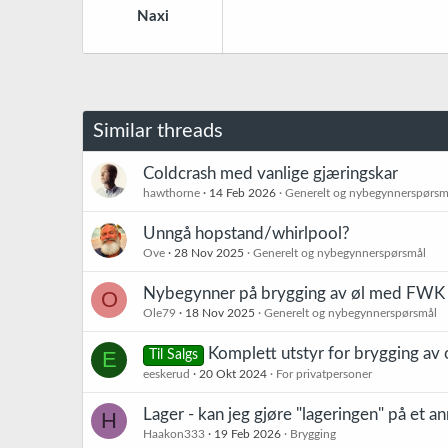
Naxi
Similar threads
Coldcrash med vanlige gjæringskar
hawthorne
14 Feb 2026
Generelt og nybegynnerspørsm
Unngå hopstand/whirlpool?
Ove
28 Nov 2025
Generelt og nybegynnerspørsmål
Nybegynner på brygging av øl med FWK
O
Ole79
18 Nov 2025
Generelt og nybegynnerspørsmål
Komplett utstyr for brygging av 
E
Til Salgs
eeskerud
20 Okt 2024
For privatpersoner
Lager - kan jeg gjøre "lageringen" på et a
H
Haakon333
19 Feb 2026
Brygging