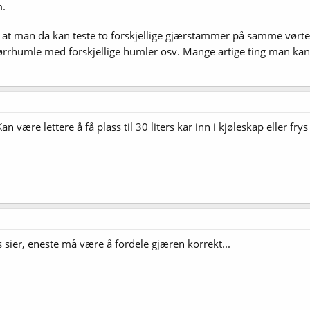
m.
så at man da kan teste to forskjellige gjærstammer på samme vør
ørrhumle med forskjellige humler osv. Mange artige ting man kan
n være lettere å få plass til 30 liters kar inn i kjøleskap eller fry
sier, eneste må være å fordele gjæren korrekt...