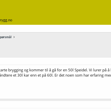
rygg.no
spørsmål
starte brygging og kommer til å gå for en 50l Speidel. Vi lurer på å 
håndtere et 30l kar enn et på 60l. Er det noen som har erfaring me