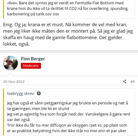
«live». Bare det syntes jeg er verdt en Fermzilla Flat Bottom med
krane hvis du ikke vil ta skrittet til CO2 nå for overføring, spunding,
karbonering på tank osv osv
Enig. Og ja; krana er et must. Nå kommer de vel med kran,
men jeg liker ikke måten den er montert på. Så jeg er glad jeg
skaffa en haug med de gamle flatbottomene. Det gjelder
lokket, også.
Finn Berger
Moderator
20 Nov 2022
#9
loebrygg skrev:
Jeg har også et sånn petgjæringskar jeg brukte en periode og nøt å
se gjæringen, men ble lei en stund
Jeg vet jo egentlig hva som forgår nedi der. Vanskeligere å gjøre rent
var det også
Tror ikke du får no mer diffusjon av oksygen i pet vs. pp plast som
er av praktisk betydning hvis det ikke står no mer enn et par uker