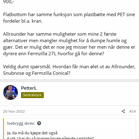
900,-
Flatbottom har samme funksjon som plastbøtte med PET sine
fordeler bl.a. kran.
Allrounder har samme muligheter som mine 2 første
alternativer men mangler mulighet for å dumpe humle og
gjær. Det er mulig det er noe jeg misser her men når denne er
dyrere enn Fermzilla 27L hvorfor gå for denne?
Veldig dumt spørsmål. Hvordan får man ølet ut av Allrounder,
Snubnose og Fermzilla Conical?
PetterL
Sentralstyre
20 Nov 2022
#14
loebrygg skrev:
Ja, da må du kjøpe det også
6 stk.! har du så mange brygg gående samtidig?