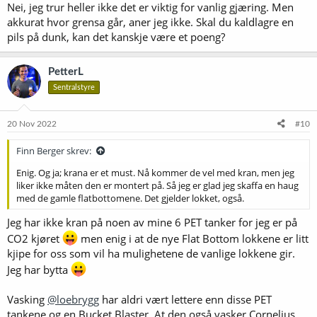
Nei, jeg trur heller ikke det er viktig for vanlig gjæring. Men
akkurat hvor grensa går, aner jeg ikke. Skal du kaldlagre en
pils på dunk, kan det kanskje være et poeng?
PetterL
Sentralstyre
20 Nov 2022
#10
Finn Berger skrev:
Enig. Og ja; krana er et must. Nå kommer de vel med kran, men jeg
liker ikke måten den er montert på. Så jeg er glad jeg skaffa en haug
med de gamle flatbottomene. Det gjelder lokket, også.
Jeg har ikke kran på noen av mine 6 PET tanker for jeg er på
CO2 kjøret
men enig i at de nye Flat Bottom lokkene er litt
kjipe for oss som vil ha mulighetene de vanlige lokkene gir.
Jeg har bytta
Vasking
@loebrygg
har aldri vært lettere enn disse PET
tankene og en Bucket Blaster. At den også vasker Cornelius