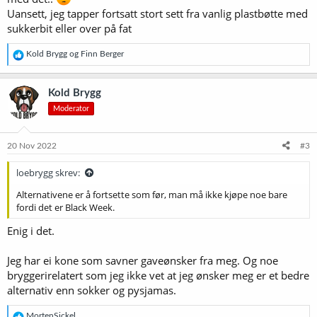
Uansett, jeg tapper fortsatt stort sett fra vanlig plastbøtte med
sukkerbit eller over på fat
R
Kold Brygg
og
Finn Berger
e
a
k
Kold Brygg
s
Moderator
j
o
n
e
20 Nov 2022
#3
r
:
loebrygg skrev:
Alternativene er å fortsette som før, man må ikke kjøpe noe bare
fordi det er Black Week.
Enig i det.
Jeg har ei kone som savner gaveønsker fra meg. Og noe
bryggerirelatert som jeg ikke vet at jeg ønsker meg er et bedre
alternativ enn sokker og pysjamas.
R
MortenSickel