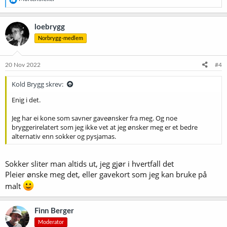
e
a
k
loebrygg
s
Norbrygg-medlem
j
o
n
e
20 Nov 2022
#4
r
:
Kold Brygg skrev:
Enig i det.
Jeg har ei kone som savner gaveønsker fra meg. Og noe
bryggerirelatert som jeg ikke vet at jeg ønsker meg er et bedre
alternativ enn sokker og pysjamas.
Sokker sliter man altids ut, jeg gjør i hvertfall det
Pleier ønske meg det, eller gavekort som jeg kan bruke på
malt
Finn Berger
Moderator