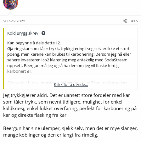
s
j
o
n
e
20 Nov 2022
#16
r
:
Kold Brygg skrev:
Kan begynne å dele dette i 2.
Gjæringskar som tåler trykk, trykkgjæring i seg selv er ikke et stort
poeng, men karene kan brukes til karbonering. Dersom jeg nå eller
senere investerer i co2 klarer jeg meg antakelig med SodaStream
oppsett. Beergun må jeg også ha dersom jeg vil flaske ferdig
karbonert øl.
Allrounder har samme muligheter som mine 2 første alternativer
Klikk for å utvide...
men mangler mulighet for å dumpe humle og gjær. Det er mulig det
er noe jeg misser her men når denne er dyrere enn Fermzilla 27L
Jeg trykkgjærer aldri. Det er uansett store fordeler med kar
hvorfor gå for denne?
som tåler trykk, som nevnt tidligere, mulighet for enkel
kaldkræsj, enkel lukket overføring, perfekt for karbonering på
Veldig dumt spørsmål. Hvordan får man ølet ut av Allrounder,
kar og direkte flasking fra kar.
Snubnose og Fermzilla Conical?
Beergun har sine ulemper, sjekk selv, men det er mye slanger,
mange koblinger og den er langt fra rimelig.