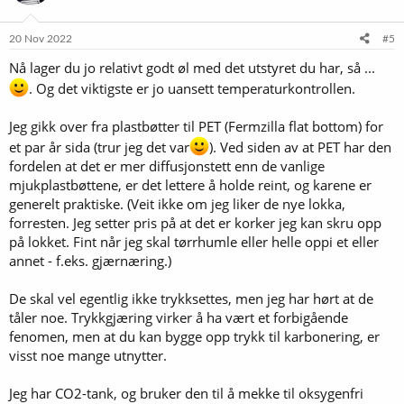
20 Nov 2022
#5
Nå lager du jo relativt godt øl med det utstyret du har, så ...
. Og det viktigste er jo uansett temperaturkontrollen.
Jeg gikk over fra plastbøtter til PET (Fermzilla flat bottom) for
et par år sida (trur jeg det var
). Ved siden av at PET har den
fordelen at det er mer diffusjonstett enn de vanlige
mjukplastbøttene, er det lettere å holde reint, og karene er
generelt praktiske. (Veit ikke om jeg liker de nye lokka,
forresten. Jeg setter pris på at det er korker jeg kan skru opp
på lokket. Fint når jeg skal tørrhumle eller helle oppi et eller
annet - f.eks. gjærnæring.)
De skal vel egentlig ikke trykksettes, men jeg har hørt at de
tåler noe. Trykkgjæring virker å ha vært et forbigående
fenomen, men at du kan bygge opp trykk til karbonering, er
visst noe mange utnytter.
Jeg har CO2-tank, og bruker den til å mekke til oksygenfri