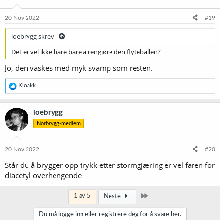
fordeler bl.a. kran.
20 Nov 2022
#19
Allrounder har samme muligheter som mine 2 første alternativer
men mangler mulighet for å dumpe humle og gjær. Det er mulig det
loebrygg skrev:
er noe jeg misser her men når denne er dyrere enn Fermzilla 27L
hvorfor gå for denne?
Det er vel ikke bare bare å rengjøre den flyteballen?
Jo, den vaskes med myk svamp som resten.
Veldig dumt spørsmål. Hvordan får man ølet ut av Allrounder,
Snubnose og Fermzilla Conical?
R
Kloakk
e
a
k
loebrygg
s
Norbrygg-medlem
j
o
n
e
20 Nov 2022
#20
r
Står du å brygger opp trykk etter stormgjæring er vel faren for
:
diacetyl overhengende
Siste
1 av 5
Neste
Du må logge inn eller registrere deg for å svare her.