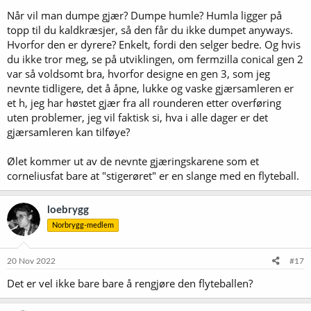
Når vil man dumpe gjær? Dumpe humle? Humla ligger på
topp til du kaldkræsjer, så den får du ikke dumpet anyways.
Hvorfor den er dyrere? Enkelt, fordi den selger bedre. Og hvis
du ikke tror meg, se på utviklingen, om fermzilla conical gen 2
var så voldsomt bra, hvorfor designe en gen 3, som jeg
nevnte tidligere, det å åpne, lukke og vaske gjærsamleren er
et h, jeg har høstet gjær fra all rounderen etter overføring
uten problemer, jeg vil faktisk si, hva i alle dager er det
gjærsamleren kan tilføye?
Ølet kommer ut av de nevnte gjæringskarene som et
corneliusfat bare at "stigerøret" er en slange med en flyteball.
loebrygg
Norbrygg-medlem
20 Nov 2022
#17
Det er vel ikke bare bare å rengjøre den flyteballen?