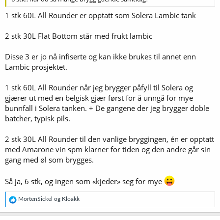
1 stk 60L All Rounder er opptatt som Solera Lambic tank
2 stk 30L Flat Bottom står med frukt lambic
Disse 3 er jo nå infiserte og kan ikke brukes til annet enn
Lambic prosjektet.
1 stk 60L All Rounder når jeg brygger påfyll til Solera og
gjærer ut med en belgisk gjær først for å unngå for mye
bunnfall i Solera tanken. + De gangene der jeg brygger doble
batcher, typisk pils.
2 stk 30L All Rounder til den vanlige bryggingen, én er opptatt
med Amarone vin spm klarner for tiden og den andre går sin
gang med øl som brygges.
Så ja, 6 stk, og ingen som «kjeder» seg for mye
R
MortenSickel
og
Kloakk
e
a