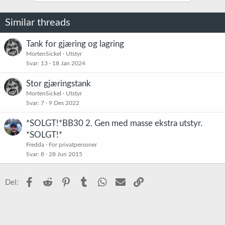
Similar threads
Tank for gjæring og lagring
MortenSickel
Utstyr
Svar
13
18 Jan 2024
Stor gjæringstank
MortenSickel
Utstyr
Svar
7
9 Des 2022
*SOLGT!*BB30 2. Gen med masse ekstra utstyr.
*SOLGT!*
Fredda
For privatpersoner
Svar
8
28 Jun 2015
Facebook
Reddit
Pinterest
Tumblr
WhatsApp
E-post
Link
Del: