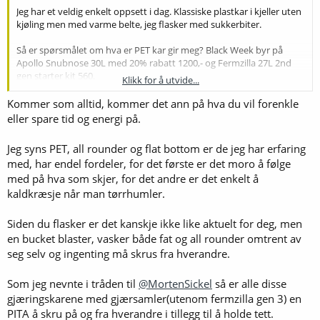
Jeg har et veldig enkelt oppsett i dag. Klassiske plastkar i kjeller uten
kjøling men med varme belte, jeg flasker med sukkerbiter.
Så er spørsmålet om hva er PET kar gir meg? Black Week byr på
Apollo Snubnose 30L med 20% rabatt 1200,- og Fermzilla 27L 2nd
gen starter kit 560.
Klikk for å utvide...
Jeg skjønner at det er mulig å karbonere direkte i Snub Nose. Kan jeg
Kommer som alltid, kommer det ann på hva du vil forenkle
gjøre det samme i Fermzilla?
eller spare tid og energi på.
Må jeg kjøpe co2 utstyr? Det er sikkert smart uansett for å purge
Jeg syns PET, all rounder og flat bottom er de jeg har erfaring
flasker? Noen som har en ide om hva dette vil koste?
med, har endel fordeler, for det første er det moro å følge
med på hva som skjer, for det andre er det enkelt å
Skal jeg flaske direkte fra disse karene trenger jeg en beergun eller
lignende?
kaldkræsje når man tørrhumler.
Hva er alternativene?
Siden du flasker er det kanskje ikke like aktuelt for deg, men
en bucket blaster, vasker både fat og all rounder omtrent av
seg selv og ingenting må skrus fra hverandre.
Som jeg nevnte i tråden til
@MortenSickel
så er alle disse
gjæringskarene med gjærsamler(utenom fermzilla gen 3) en
PITA å skru på og fra hverandre i tillegg til å holde tett.