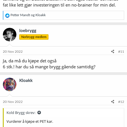
fat like lett gjør investeringen til en no-brainer for min del.
R
Petter Mandt
og
Kloakk
e
a
k
loebrygg
s
Norbrygg-medlem
j
o
n
e
20 Nov 2022
#11
r
Ja, da må du kjøpe det også
:
6 stk.! har du så mange brygg gående samtidig?
Kloakk
20 Nov 2022
#12
Kold Brygg skrev:
Vurderer å kjøpe et PET kar.