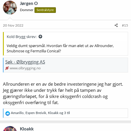
k
Jørgen O
s
Dommer
Sentralstyre
j
o
n
e
20 Nov 2022
#15
r
:
Kold Brygg skrev:
Veldig dumt spørsmål. Hvordan får man ølet ut av Allrounder,
Snubnose og Fermzilla Conical?
Søk - Ølbrygging AS
www.olbrygging.no
Allrounderen er en av de bedre investeringene jeg har gjort.
Jeg gjærer ikke under trykk før helt på tampen av
gjæringsforløpet, for å sikre oksygenfri coldcrash og
oksygenfri overføring til fat.
R
Amarillo
,
Espen Breivik
,
Kloakk
og 3 til
e
a
k
Kloakk