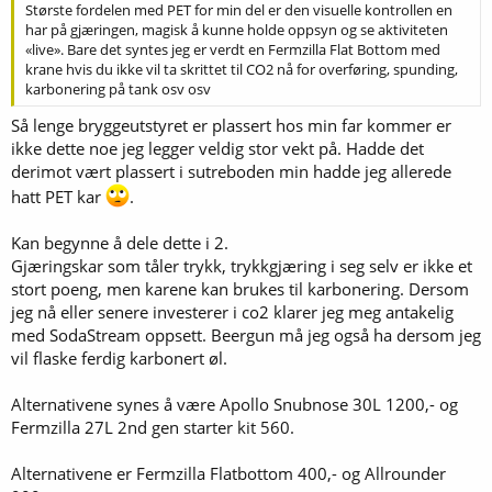
Største fordelen med PET for min del er den visuelle kontrollen en
har på gjæringen, magisk å kunne holde oppsyn og se aktiviteten
«live». Bare det syntes jeg er verdt en Fermzilla Flat Bottom med
krane hvis du ikke vil ta skrittet til CO2 nå for overføring, spunding,
karbonering på tank osv osv
Så lenge bryggeutstyret er plassert hos min far kommer er
ikke dette noe jeg legger veldig stor vekt på. Hadde det
derimot vært plassert i sutreboden min hadde jeg allerede
hatt PET kar
.
Kan begynne å dele dette i 2.
Gjæringskar som tåler trykk, trykkgjæring i seg selv er ikke et
stort poeng, men karene kan brukes til karbonering. Dersom
jeg nå eller senere investerer i co2 klarer jeg meg antakelig
med SodaStream oppsett. Beergun må jeg også ha dersom jeg
vil flaske ferdig karbonert øl.
Alternativene synes å være Apollo Snubnose 30L 1200,- og
Fermzilla 27L 2nd gen starter kit 560.
Alternativene er Fermzilla Flatbottom 400,- og Allrounder