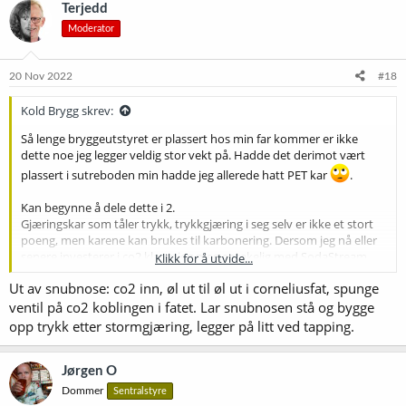
Terjedd
Moderator
20 Nov 2022
#18
Kold Brygg skrev:
Så lenge bryggeutstyret er plassert hos min far kommer er ikke
dette noe jeg legger veldig stor vekt på. Hadde det derimot vært
plassert i sutreboden min hadde jeg allerede hatt PET kar
.
Kan begynne å dele dette i 2.
Gjæringskar som tåler trykk, trykkgjæring i seg selv er ikke et stort
poeng, men karene kan brukes til karbonering. Dersom jeg nå eller
senere investerer i co2 klarer jeg meg antakelig med SodaStream
Klikk for å utvide...
oppsett. Beergun må jeg også ha dersom jeg vil flaske ferdig
Ut av snubnose: co2 inn, øl ut til øl ut i corneliusfat, spunge
karbonert øl.
ventil på co2 koblingen i fatet. Lar snubnosen stå og bygge
Alternativene synes å være Apollo Snubnose 30L 1200,- og Fermzilla
opp trykk etter stormgjæring, legger på litt ved tapping.
27L 2nd gen starter kit 560.
Alternativene er Fermzilla Flatbottom 400,- og Allrounder 900,-
Jørgen O
Dommer
Sentralstyre
Flatbottom har samme funksjon som plastbøtte med PET sine