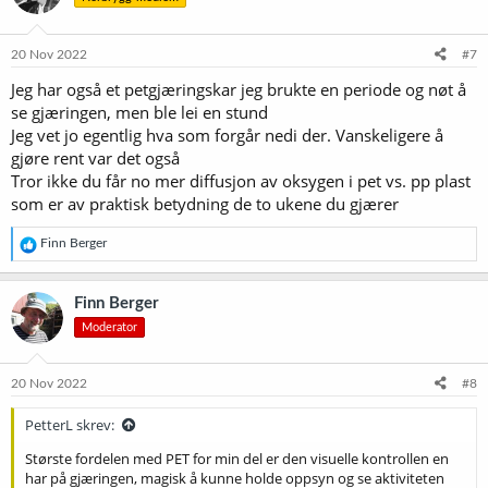
o
n
e
20 Nov 2022
#7
r
Jeg har også et petgjæringskar jeg brukte en periode og nøt å
:
se gjæringen, men ble lei en stund
Jeg vet jo egentlig hva som forgår nedi der. Vanskeligere å
gjøre rent var det også
Tror ikke du får no mer diffusjon av oksygen i pet vs. pp plast
som er av praktisk betydning de to ukene du gjærer
R
Finn Berger
e
a
k
Finn Berger
s
Moderator
j
o
n
e
20 Nov 2022
#8
r
:
PetterL skrev:
Største fordelen med PET for min del er den visuelle kontrollen en
har på gjæringen, magisk å kunne holde oppsyn og se aktiviteten