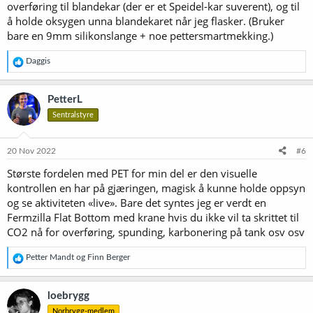
overføring til blandekar (der er et Speidel-kar suverent), og til
å holde oksygen unna blandekaret når jeg flasker. (Bruker
bare en 9mm silikonslange + noe pettersmartmekking.)
R
Daggis
e
a
k
PetterL
s
Sentralstyre
j
o
n
e
20 Nov 2022
#6
r
Største fordelen med PET for min del er den visuelle
:
kontrollen en har på gjæringen, magisk å kunne holde oppsyn
og se aktiviteten «live». Bare det syntes jeg er verdt en
Fermzilla Flat Bottom med krane hvis du ikke vil ta skrittet til
CO2 nå for overføring, spunding, karbonering på tank osv osv
R
Petter Mandt
og
Finn Berger
e
a
k
loebrygg
s
Norbrygg-medlem
j