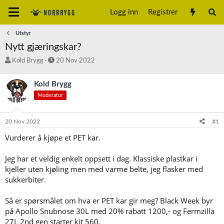
Logg inn
Registrer
Utstyr
Nytt gjæringskar?
T
S
Kold Brygg
20 Nov 2022
r
t
å
a
Kold Brygg
d
r
Moderator
s
t
t
d
a
a
20 Nov 2022
#1
r
t
t
o
Vurderer å kjøpe et PET kar.
e
r
Jeg har et veldig enkelt oppsett i dag. Klassiske plastkar i
kjeller uten kjøling men med varme belte, jeg flasker med
sukkerbiter.
Så er spørsmålet om hva er PET kar gir meg? Black Week byr
på Apollo Snubnose 30L med 20% rabatt 1200,- og Fermzilla
27L 2nd gen starter kit 560.