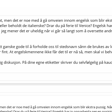
int, men det er noe med å gå omveien innom engelsk som blir ekstr
eller beholdt de italienske? Drar du på ferie til Venice? Engelsk h
 jeg mener det er uheldig når vi går så langt som å oversette andre
itt ganske gode til å forholde oss til stedsnavn sånn de brukes av l
er fint. At engelskmennene ikke får det til er nå så, men skal vi 
ig diskusjon. På dine egne etiketter skriver du selvfølgelig på kau
, men det er noe med å gå omveien innom engelsk som blir ekstra pussig. Når
talienske? Drar du på ferie til Venice? Engelsk har jo opparbeida seg en posis