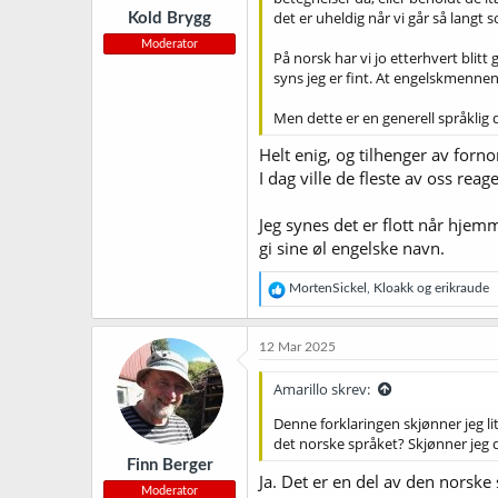
r
det er uheldig når vi går så langt 
Kold Brygg
:
Moderator
På norsk har vi jo etterhvert blitt
syns jeg er fint. At engelskmennen
Men dette er en generell språklig d
Helt enig, og tilhenger av forn
I dag ville de fleste av oss rea
Jeg synes det er flott når hjem
gi sine øl engelske navn.
R
MortenSickel
,
Kloakk
og
erikraude
e
a
k
12 Mar 2025
s
j
Amarillo skrev:
o
n
Denne forklaringen skjønner jeg lit
e
det norske språket? Skjønner jeg d
r
Finn Berger
:
Ja. Det er en del av den norske
Moderator