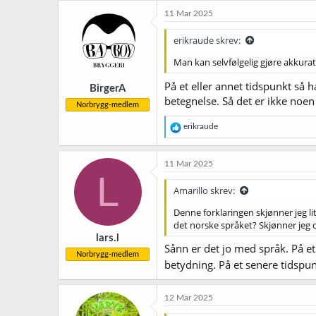
k
11 Mar 2025
s
j
erikraude skrev:
o
n
Man kan selvfølgelig gjøre akkurat 
e
r
På et eller annet tidspunkt så h
BirgerA
:
betegnelse. Så det er ikke noen
Norbrygg-medlem
R
erikraude
e
a
k
11 Mar 2025
s
L
j
Amarillo skrev:
o
n
Denne forklaringen skjønner jeg lit
e
det norske språket? Skjønner jeg d
r
lars.l
:
Sånn er det jo med språk. På e
Norbrygg-medlem
betydning. På et senere tidspu
12 Mar 2025