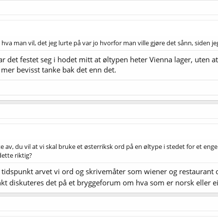
hva man vil, det jeg lurte på var jo hvorfor man ville gjøre det sånn, siden je
ar det festet seg i hodet mitt at øltypen heter Vienna lager, uten a
 mer bevisst tanke bak det enn det.
e av, du vil at vi skal bruke et østerriksk ord på en øltype i stedet for et eng
ette riktig?
t tidspunkt arvet vi ord og skrivemåter som wiener og restaurant
nkt diskuteres det på et bryggeforum om hva som er norsk eller e