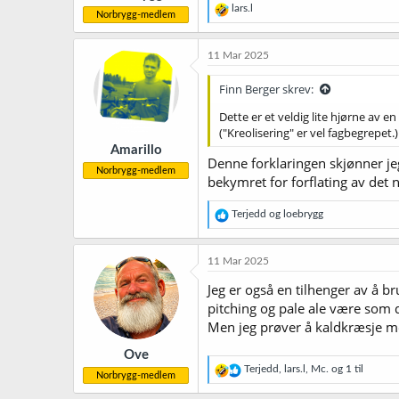
R
lars.l
Norbrygg-medlem
e
a
k
11 Mar 2025
s
j
Finn Berger skrev:
o
n
Dette er et veldig lite hjørne av e
e
("Kreolisering" er vel fagbegrepet.
r
Amarillo
:
Denne forklaringen skjønner jeg 
Norbrygg-medlem
bekymret for forflating av det n
R
Terjedd
og
loebrygg
e
a
k
11 Mar 2025
s
j
Jeg er også en tilhenger av å br
o
pitching og pale ale være som d
n
Men jeg prøver å kaldkræsje m
e
r
Ove
:
R
Terjedd
,
lars.l
,
Mc.
og 1 til
Norbrygg-medlem
e
a