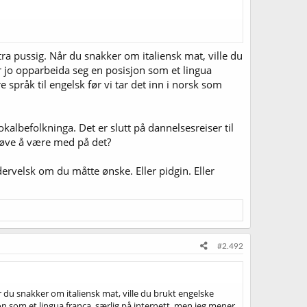
a pussig. Når du snakker om italiensk mat, ville du
ar jo opparbeida seg en posisjon som et lingua
 språk til engelsk før vi tar det inn i norsk som
okalbefolkninga. Det er slutt på dannelsesreiser til
behøve å være med på det?
dervelsk om du måtte ønske. Eller pidgin. Eller
#2.492
 du snakker om italiensk mat, ville du brukt engelske
jon som et lingua franca, særlig på internett, men jeg mener