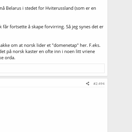
i nå Belarus i stedet for Hviterussland (som er en
år fortsette å skape forvirring. Så jeg synes det er
nakke om at norsk lider et "domenetap" her. F.eks.
et på norsk kaster en ofte inn i noen litt vriene
ke orda.
#2.494