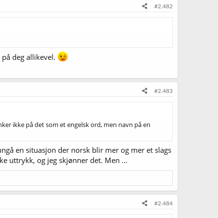
#2.482
t på deg allikevel.
#2.483
Tenker ikke på det som et engelsk ord, men navn på en
 unngå en situasjon der norsk blir mer og mer et slags
ke uttrykk, og jeg skjønner det. Men ...
#2.484