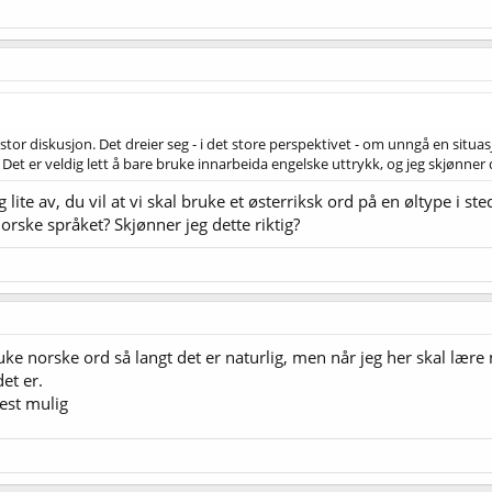
n stor diskusjon. Det dreier seg - i det store perspektivet - om unngå en situa
) Det er veldig lett å bare bruke innarbeida engelske uttrykk, og jeg skjønner d
lite av, du vil at vi skal bruke et østerriksk ord på en øltype i ste
orske språket? Skjønner jeg dette riktig?
uke norske ord så langt det er naturlig, men når jeg her skal lære
et er.
est mulig