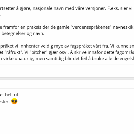
fortsetter å gjøre, nasjonale navn med våre versjoner. F.eks. sier v
.
ke framfor en praksis der de gamle "verdensspråkenes" navneskikk f
e betegnelser og navn.
språket vi innhenter veldig mye av fagspråket vårt fra. Vi kunne s
t "råfrukt". Vi "pitcher" gjær osv.. Å skrive innafor dette fagområd
 virke unaturlig, men samtidig blir det feil å bruke alle de engels
t helt ut.
estert