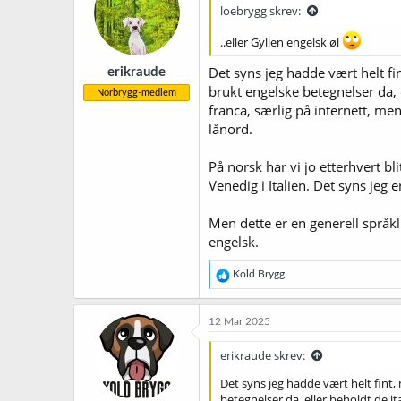
loebrygg skrev:
..eller Gyllen engelsk øl
Det syns jeg hadde vært helt f
erikraude
brukt engelske betegnelser da, 
Norbrygg-medlem
franca, særlig på internett, men
lånord.
På norsk har vi jo etterhvert bl
Venedig i Italien. Det syns jeg 
Men dette er en generell språkl
engelsk.
R
Kold Brygg
e
a
k
12 Mar 2025
s
j
erikraude skrev:
o
n
Det syns jeg hadde vært helt fint
e
betegnelser da, eller beholdt de i