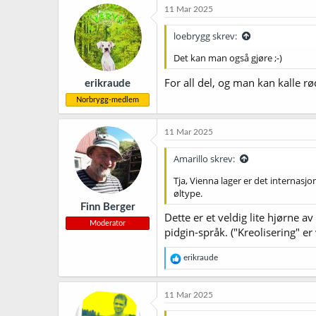
11 Mar 2025
loebrygg skrev:
Det kan man også gjøre ;-)
For all del, og man kan kalle rød
erikraude
Norbrygg-medlem
11 Mar 2025
Amarillo skrev:
Tja, Vienna lager er det internasj
øltype.
Finn Berger
Dette er et veldig lite hjørne a
Moderator
pidgin-språk. ("Kreolisering" er
R
erikraude
e
a
k
11 Mar 2025
s
j