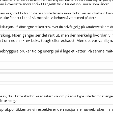
som å oversette andre språk til engelsk før vi tar det inn i norsk som lånord.
 ganske gode til å forholde oss til stedsnavn sånn de brukes av lokalbefolkninga
e ikke får det til er nå så, men skal vi behøve å være med på det?
iskusjon. På dine egne etiketter skriver du selvfølgelig på kaudervelsk om du
orsking. Noen ganger ser det rart ut, men der merkelig hvordan vi 
gert om noen skrev f.eks. tough eller exhaust. Men det var vanlig nå
mebryggere bruker tid og energi på å lage etiketter. På samne måte
e av, du vil at vi skal bruke et østerriksk ord på en øltype i stedet for et eng
ette riktig?
 språkpolitikken av vi respekterer den nasjonale navnebruken i an