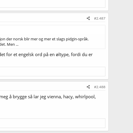
#2.487
sjon der norsk blir mer og mer et slags pidgin-språk.
et. Men ...
det for et engelsk ord på en øltype, fordi du er
#2.488
 meg å brygge så lar jeg vienna, hacy, whirlpool,