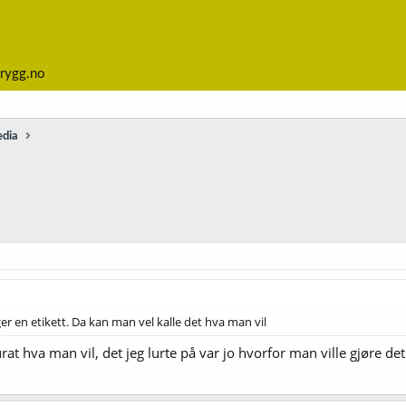
rygg.no
edia
ager en etikett. Da kan man vel kalle det hva man vil
at hva man vil, det jeg lurte på var jo hvorfor man ville gjøre det