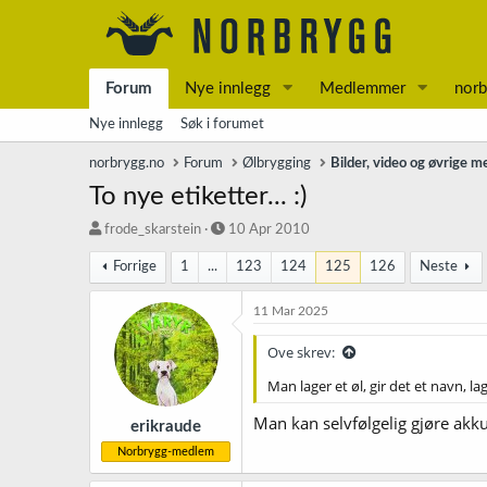
Forum
Nye innlegg
Medlemmer
norb
Nye innlegg
Søk i forumet
norbrygg.no
Forum
Ølbrygging
Bilder, video og øvrige m
To nye etiketter... :)
T
S
frode_skarstein
10 Apr 2010
r
t
Forrige
1
...
123
124
125
126
Neste
å
a
d
r
s
t
11 Mar 2025
t
d
a
a
Ove skrev:
r
t
Man lager et øl, gir det et navn, l
t
o
e
Man kan selvfølgelig gjøre akkur
r
erikraude
Norbrygg-medlem