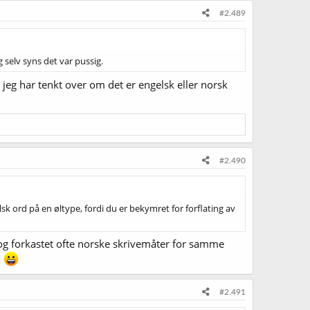
#2.489
g selv syns det var pussig.
t jeg har tenkt over om det er engelsk eller norsk
#2.490
elsk ord på en øltype, fordi du er bekymret for forflating av
 og forkastet ofte norske skrivemåter for samme
i
#2.491