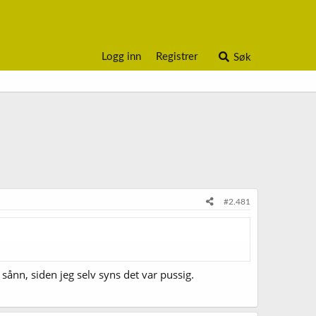
Logg inn
Registrer
Søk
#2.481
 sånn, siden jeg selv syns det var pussig.