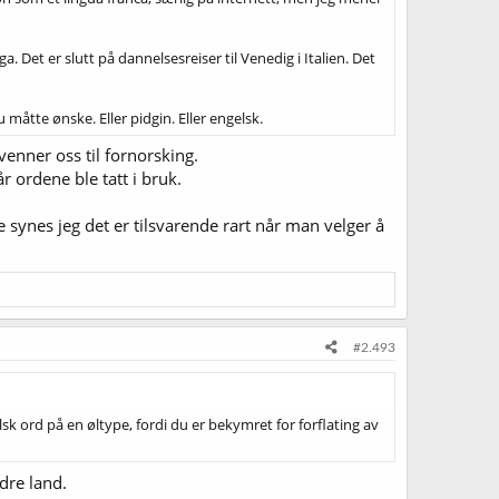
. Det er slutt på dannelsesreiser til Venedig i Italien. Det
 måtte ønske. Eller pidgin. Eller engelsk.
venner oss til fornorsking.
r ordene ble tatt i bruk.
 synes jeg det er tilsvarende rart når man velger å
#2.493
elsk ord på en øltype, fordi du er bekymret for forflating av
dre land.