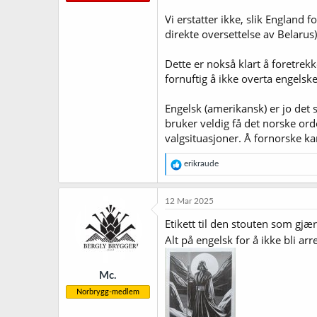
Vi erstatter ikke, slik England 
direkte oversettelse av Belarus)
Dette er nokså klart å foretrek
fornuftig å ikke overta engelsk
Engelsk (amerikansk) er jo det 
bruker veldig få det norske orde
valgsituasjoner. Å fornorske kan
R
erikraude
e
a
k
12 Mar 2025
s
j
Etikett til den stouten som gjære
o
Alt på engelsk for å ikke bli arr
n
e
r
Mc.
:
Norbrygg-medlem