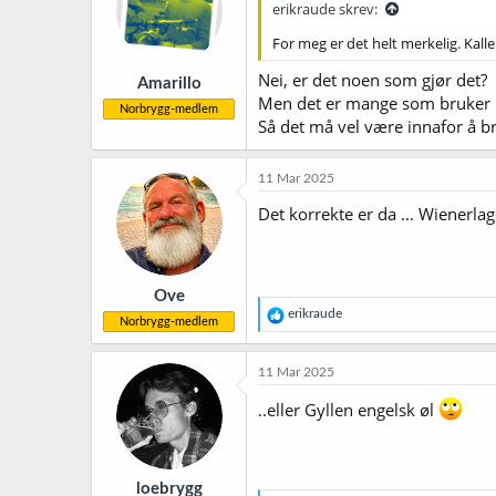
erikraude skrev:
o
n
For meg er det helt merkelig. Kall
e
r
Nei, er det noen som gjør det?
Amarillo
:
Men det er mange som bruker navn
Norbrygg-medlem
Så det må vel være innafor å br
11 Mar 2025
Det korrekte er da ... Wienerlag
Ove
R
erikraude
Norbrygg-medlem
e
a
k
11 Mar 2025
s
j
..eller Gyllen engelsk øl
o
n
e
r
loebrygg
: