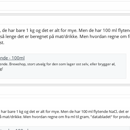
 de har bare 1 kg og det er alt for mye. Men de har 100 ml flyte
så lenge det er beregnet på mat/drikke. Men hvordan regne om fra 
st.
tende - 100ml
ende. Brewshop, stort utvalg for den som lager ost selv, eller brygger øl,
g!
 har bare 1 kg og det er alt for mye. Men de har 100 ml flytende NaCl, det 
å mat/drikke. Men hvordan regne om fra ml til gram, ”databladet“ for produkt