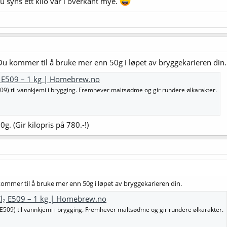
u syns ett kilo var i overkant mye.
Du kommer til å bruke mer enn 50g i løpet av bryggekarieren din.
₂ E509 – 1 kg | Homebrew.no
509) til vannkjemi i brygging. Fremhever maltsødme og gir rundere ølkarakter.
50g. (Gir kilopris på 780.-!)
kommer til å bruke mer enn 50g i løpet av bryggekarieren din.
Cl₂ E509 – 1 kg | Homebrew.no
 E509) til vannkjemi i brygging. Fremhever maltsødme og gir rundere ølkarakter.