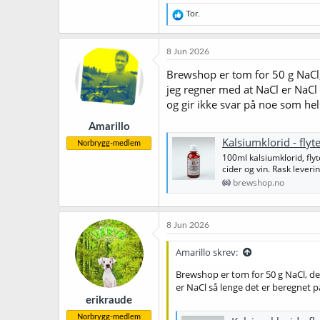
R
Tor.
e
a
k
8 Jun 2026
s
j
Brewshop er tom for 50 g NaCl,
o
jeg regner med at NaCl er NaCl 
n
og gir ikke svar på noe som hel
e
r
Amarillo
:
Kalsiumklorid - fly
Norbrygg-medlem
100ml kalsiumklorid, flyt
cider og vin. Rask leverin
brewshop.no
8 Jun 2026
Amarillo skrev:
Brewshop er tom for 50 g NaCl, de
er NaCl så lenge det er beregnet p
erikraude
Norbrygg-medlem