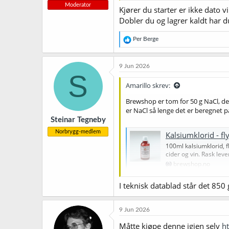
Moderator
Kjører du starter er ikke dato vi
Dobler du og lagrer kaldt har du
R
Per Berge
e
a
k
9 Jun 2026
s
S
j
Amarillo skrev:
o
n
Brewshop er tom for 50 g NaCl, de
e
er NaCl så lenge det er beregnet p
r
Steinar Tegneby
:
Norbrygg-medlem
Kalsiumklorid - f
100ml kalsiumklorid, f
cider og vin. Rask leve
brewshop.no
I teknisk datablad står det 850 g
9 Jun 2026
Måtte kjøpe denne igjen selv
h