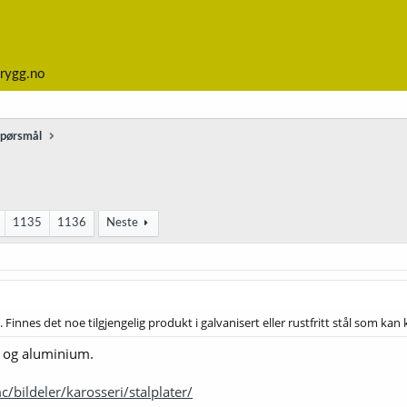
rygg.no
spørsmål
1135
1136
Neste
. Finnes det noe tilgjengelig produkt i galvanisert eller rustfritt stål som kan
ål og aluminium.
/bildeler/karosseri/stalplater/