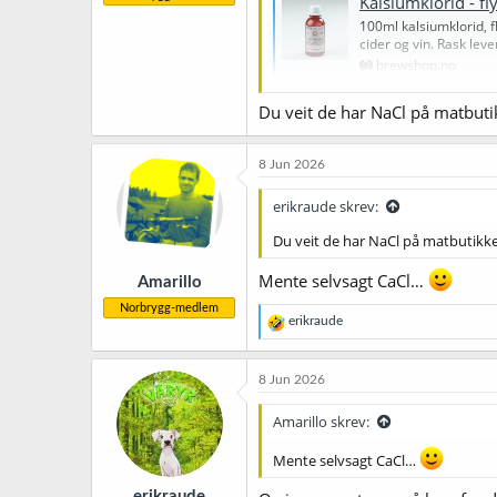
Kalsiumklorid - f
100ml kalsiumklorid, f
cider og vin. Rask leve
brewshop.no
Du veit de har NaCl på matbut
8 Jun 2026
erikraude skrev:
Du veit de har NaCl på matbutikk
Mente selvsagt CaCl…
Amarillo
Norbrygg-medlem
R
erikraude
e
a
k
8 Jun 2026
s
j
Amarillo skrev:
o
n
Mente selvsagt CaCl…
e
r
erikraude
: