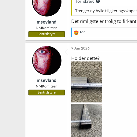
Tor. skrev:
o
n
Trenger ny hylle til gjæringsskapet
e
r
Det rimligste er trolig to firka
msevland
:
NMKomiteen
R
Tor.
Sentralstyre
e
a
k
9 Jun 2026
s
j
Holder dette?
o
n
e
r
msevland
:
NMKomiteen
Sentralstyre