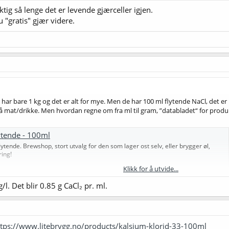
ktig så lenge det er levende gjærceller igjen.
 "gratis" gjær videre.
 har bare 1 kg og det er alt for mye. Men de har 100 ml flytende NaCl, det 
å mat/drikke. Men hvordan regne om fra ml til gram, ”databladet“ for produkt
lytende - 100ml
lytende. Brewshop, stort utvalg for den som lager ost selv, eller brygger øl,
ring!
Klikk for å utvide...
/l. Det blir 0.85 g CaCl₂ pr. ml.
ttps://www.litebrygg.no/products/kalsium-klorid-33-100ml