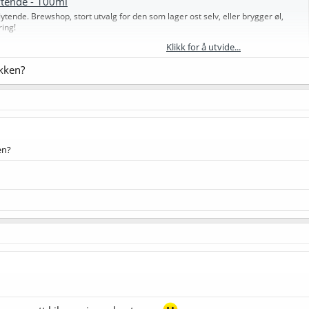
lytende - 100ml
lytende. Brewshop, stort utvalg for den som lager ost selv, eller brygger øl,
ring!
Klikk for å utvide...
ikken?
en?