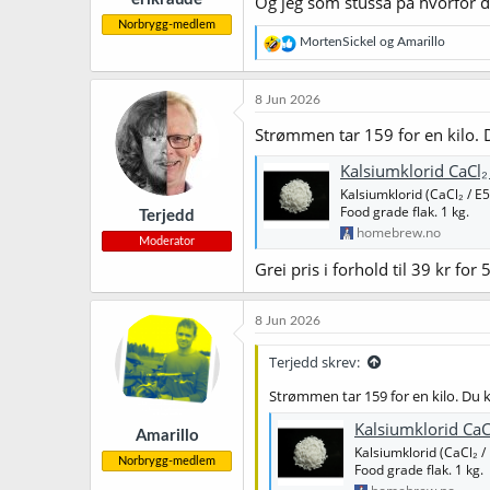
Og jeg som stussa på hvorfor d
Norbrygg-medlem
R
MortenSickel
og
Amarillo
e
a
k
8 Jun 2026
s
j
Strømmen tar 159 for en kilo. 
o
n
Kalsiumklorid CaCl
e
Kalsiumklorid (CaCl₂ / E
r
Food grade flak. 1 kg.
Terjedd
:
homebrew.no
Moderator
Grei pris i forhold til 39 kr for 
8 Jun 2026
Terjedd skrev:
Strømmen tar 159 for en kilo. Du 
Kalsiumklorid Ca
Amarillo
Kalsiumklorid (CaCl₂ /
Norbrygg-medlem
Food grade flak. 1 kg.