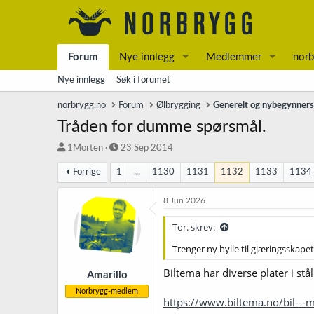
Forum
Nye innlegg
Medlemmer
norb
Nye innlegg
Søk i forumet
norbrygg.no
Forum
Ølbrygging
Generelt og nybegynner
Tråden for dumme spørsmål.
T
S
1Morten
23 Sep 2014
r
t
Forrige
1
...
1130
1131
1132
1133
1134
å
a
d
r
s
t
8 Jun 2026
t
d
a
a
Tor. skrev:
r
t
Trenger ny hylle til gjæringsskapet
t
o
e
Biltema har diverse plater i st
r
Amarillo
Norbrygg-medlem
https://www.biltema.no/bil---mc