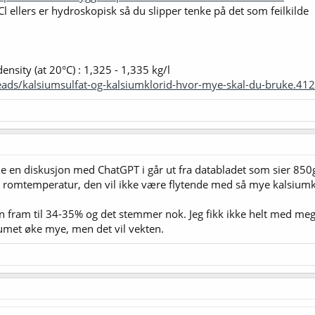
l ellers er hydroskopisk så du slipper tenke på det som feilkilde
ensity (at 20°C) : 1,325 - 1,335 kg/l
reads/kalsiumsulfat-og-kalsiumklorid-hvor-mye-skal-du-bruke.4
de en diskusjon med ChatGPT i går ut fra databladet som sier 850g/l
i romtemperatur, den vil ikke være flytende med så mye kalsiumk
n fram til 34-35% og det stemmer nok. Jeg fikk ikke helt med meg
olumet øke mye, men det vil vekten.