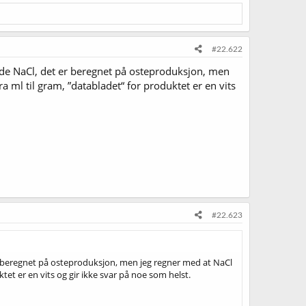
#22.622
nde NaCl, det er beregnet på osteproduksjon, men
ml til gram, ”databladet“ for produktet er en vits
#22.623
er beregnet på osteproduksjon, men jeg regner med at NaCl
et er en vits og gir ikke svar på noe som helst.