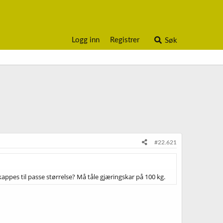
Logg inn
Registrer
Søk
#22.621
 kappes til passe størrelse? Må tåle gjæringskar på 100 kg.