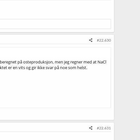
#22.630
er beregnet på osteproduksjon, men jeg regner med at NaCl
et er en vits og gir ikke svar på noe som helst.
#22.631