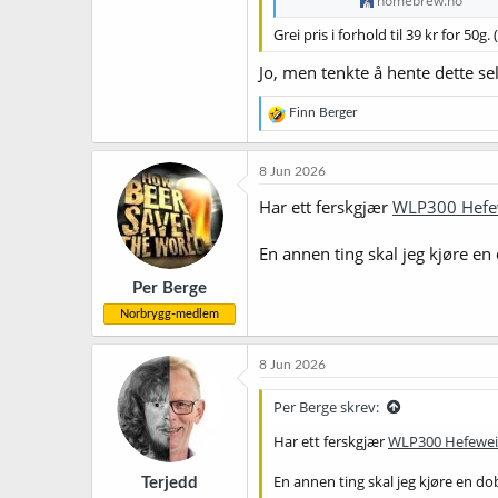
homebrew.no
Grei pris i forhold til 39 kr for 50g. 
Jo, men tenkte å hente dette sel
R
Finn Berger
e
a
k
8 Jun 2026
s
j
Har ett ferskgjær
WLP300 Hefe
o
n
En annen ting skal jeg kjøre en 
e
r
Per Berge
:
Norbrygg-medlem
8 Jun 2026
Per Berge skrev:
Har ett ferskgjær
WLP300 Hefewei
En annen ting skal jeg kjøre en dob
Terjedd