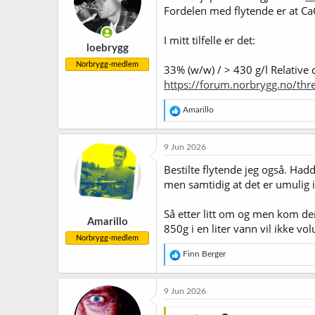
Fordelen med flytende er at CaC
I mitt tilfelle er det:
loebrygg
Norbrygg-medlem
33% (w/w) / > 430 g/l Relative d
https://forum.norbrygg.no/th
R
Amarillo
e
a
k
9 Jun 2026
s
j
Bestilte flytende jeg også. Had
o
men samtidig at det er umulig 
n
e
r
Så etter litt om og men kom de
Amarillo
:
850g i en liter vann vil ikke v
Norbrygg-medlem
R
Finn Berger
e
a
k
9 Jun 2026
s
j