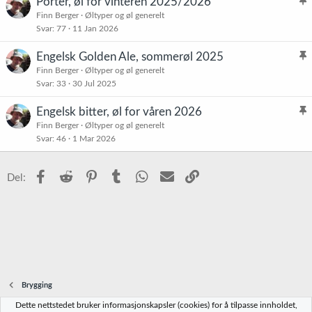
Porter, øl for vinteren 2025/2026
t
l
Finn Berger
Øltyper og øl generelt
r
Svar
77
11 Jan 2026
i
e
s
t
Engelsk Golden Ale, sommerøl 2025
t
l
Finn Berger
Øltyper og øl generelt
r
Svar
33
30 Jul 2025
i
e
s
t
Engelsk bitter, øl for våren 2026
t
l
Finn Berger
Øltyper og øl generelt
r
Svar
46
1 Mar 2026
i
e
s
t
t
Facebook
Reddit
Pinterest
Tumblr
WhatsApp
E-post
Link
Del:
r
e
t
Brygging
Dette nettstedet bruker informasjonskapsler (cookies) for å tilpasse innholdet,