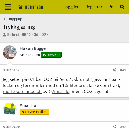
Logg inn
Registrer
Brygging
Trykkgjæring
T
S
Rolknut
12 Okt 2025
r
t
å
a
Håkon Bugge
d
r
NMKomiteen
Fylkesstyre
s
t
t
d
a
a
8 Jun 2026
#41
r
t
t
o
Jeg setter på 0.1 bar CO2 på "øl ut", skrur ut "gass inn" ball-
e
locken og tørrhumler med en 1.5 liter brusflaske som trakt,
r
muffe som anbefalt
av
@Amarillo
, mens CO2 siger ut.
Amarillo
Norbrygg-medlem
8 Jun 2026
#42