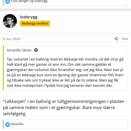
R
Finn Berger
og
loebrygg
e
a
k
loebrygg
s
Norbrygg-medlem
j
o
n
e
8 Jun 2026
#44
r
:
Amarillo skrev:
Tja, volumet i en ballong med en lekkasje blir mindre, så det vil jo gå
helt klart gå mer gasser ut enn inn. Om det samme gjelder et
gjæringskar der volumet ikke forandrer seg, vet jeg ikke. Man kan jo
se på en lekkasje kun som en åpning der gasser strømmer fritt fram
og tilbake selv om trykket ikke er likt på de to sidene. Men jeg får
nok ikke nobelprisen i fysikk hvis jeg lanserer den teorien der.
"Lekkasjen" i en ballong er luftgjennomtrengningen i plasten -
på samme måten som i et gjæringskar. Bare mye større
selvfølgelig
R
Amarillo
e