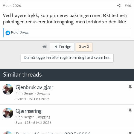
n
e
9 Jun 2026
#46
r
Ved høyere trykk, komprimeres pakningen mer. Økt tetthet i
:
pakningen reduserer inntrengning, men forhindrer den ikke
R
Kold Brygg
e
a
k
Først
3 av 3
Forrige
s
j
Du må logge inn eller registrere deg for å svare her.
o
n
e
Similar threads
r
:
Gjenbruk av gjær
l
Finn Berger
Brygging
Svar
1
26 Des 2025
i
s
Gjærnæring
t
l
Finn Berger
Brygging
r
Svar
153
6 Mai 2026
i
e
s
t