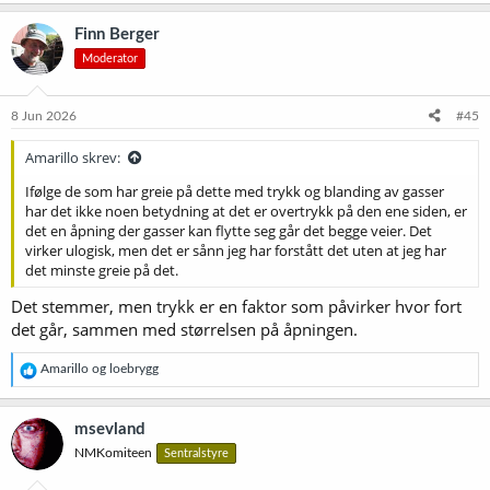
a
k
Finn Berger
s
Moderator
j
o
n
e
8 Jun 2026
#45
r
:
Amarillo skrev:
Ifølge de som har greie på dette med trykk og blanding av gasser
har det ikke noen betydning at det er overtrykk på den ene siden, er
det en åpning der gasser kan flytte seg går det begge veier. Det
virker ulogisk, men det er sånn jeg har forstått det uten at jeg har
det minste greie på det.
Det stemmer, men trykk er en faktor som påvirker hvor fort
det går, sammen med størrelsen på åpningen.
R
Amarillo
og
loebrygg
e
a
k
msevland
s
NMKomiteen
Sentralstyre
j
o