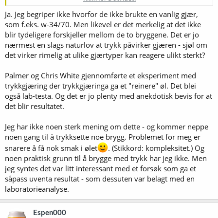
responsible not only for the […]
brulosophy.com
Ja. Jeg begriper ikke hvorfor de ikke brukte en vanlig gjær,
som f.eks. w-34/70. Men likevel er det merkelig at det ikke
blir tydeligere forskjeller mellom de to bryggene. Det er jo
nærmest en slags naturlov at trykk påvirker gjæren - sjøl om
det virker rimelig at ulike gjærtyper kan reagere ulikt sterkt?
Palmer og Chris White gjennomførte et eksperiment med
trykkgjæring der trykkgjæringa ga et "reinere" øl. Det blei
også lab-testa. Og det er jo plenty med anekdotisk bevis for at
det blir resultatet.
Jeg har ikke noen sterk mening om dette - og kommer neppe
noen gang til å trykksette noe brygg. Problemet for meg er
snarere å få nok smak i ølet
. (Stikkord: kompleksitet.) Og
noen praktisk grunn til å brygge med trykk har jeg ikke. Men
jeg syntes det var litt interessant med et forsøk som ga et
såpass uventa resultat - som dessuten var belagt med en
laboratorieanalyse.
Espen000