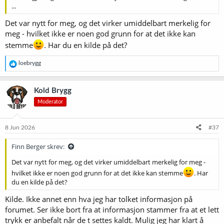
...
Det var nytt for meg, og det virker umiddelbart merkelig for
meg - hvilket ikke er noen god grunn for at det ikke kan
stemme
. Har du en kilde på det?
R
loebrygg
e
a
k
Kold Brygg
s
Moderator
j
o
n
e
8 Jun 2026
#37
r
:
Finn Berger skrev:
Det var nytt for meg, og det virker umiddelbart merkelig for meg -
hvilket ikke er noen god grunn for at det ikke kan stemme
. Har
du en kilde på det?
Kilde. Ikke annet enn hva jeg har tolket informasjon på
forumet. Ser ikke bort fra at informasjon stammer fra at et lett
trykk er anbefalt når de t settes kaldt. Mulig jeg har klart å