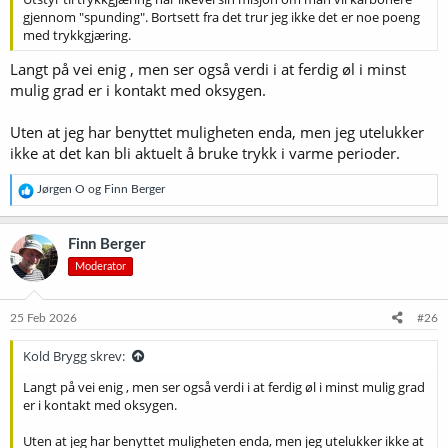
gjennom "spunding". Bortsett fra det trur jeg ikke det er noe poeng
med trykkgjæring.
Langt på vei enig , men ser også verdi i at ferdig øl i minst
mulig grad er i kontakt med oksygen.
Uten at jeg har benyttet muligheten enda, men jeg utelukker
ikke at det kan bli aktuelt å bruke trykk i varme perioder.
R
Jørgen O
og
Finn Berger
e
a
k
Finn Berger
s
Moderator
j
o
n
e
25 Feb 2026
#26
r
:
Kold Brygg skrev:
Langt på vei enig , men ser også verdi i at ferdig øl i minst mulig grad
er i kontakt med oksygen.
Uten at jeg har benyttet muligheten enda, men jeg utelukker ikke at