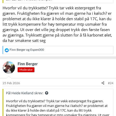
Hvorfor vil du trykksette? Trykk tar vekk esterpreget fra
gjæren. Fruktigheten fra gjæren vil man gjerne ha i kølsch? er
problemet at du ikke klarer å holde den stabil på 17C, kan du
litt trykk kompensere for høy temperatur mtp usmaker fra
gjæringa. Ut over det ville jeg droppet trykk den første fasen
av gjæringa. Trykksett gjerne på slutten for å få karbonet ølet,
da har smakene satt seg
R
Finn Berger
og
Espen000
e
a
k
Finn Berger
s
Moderator
j
o
n
e
25 Feb 2026
#24
r
:
Pål Heide Kielland skrev:
Hvorfor vil du trykksette? Trykk tar vekk esterpreget fra gjæren.
Fruktigheten fra gjæren vil man gjerne ha i kølsch? er problemet at
du ikke klarer å holde den stabil på 17C, kan du litt trykk
kompensere for høy temperatur mtp usmaker fra gjæringa. Ut over