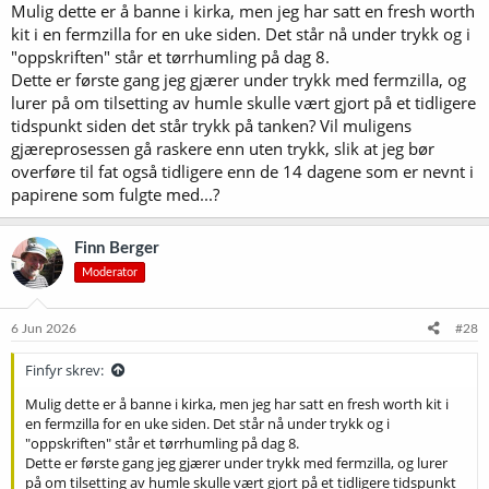
Mulig dette er å banne i kirka, men jeg har satt en fresh worth
:
kit i en fermzilla for en uke siden. Det står nå under trykk og i
"oppskriften" står et tørrhumling på dag 8.
Dette er første gang jeg gjærer under trykk med fermzilla, og
lurer på om tilsetting av humle skulle vært gjort på et tidligere
tidspunkt siden det står trykk på tanken? Vil muligens
gjæreprosessen gå raskere enn uten trykk, slik at jeg bør
overføre til fat også tidligere enn de 14 dagene som er nevnt i
papirene som fulgte med...?
Finn Berger
Moderator
6 Jun 2026
#28
Finfyr skrev:
Mulig dette er å banne i kirka, men jeg har satt en fresh worth kit i
en fermzilla for en uke siden. Det står nå under trykk og i
"oppskriften" står et tørrhumling på dag 8.
Dette er første gang jeg gjærer under trykk med fermzilla, og lurer
på om tilsetting av humle skulle vært gjort på et tidligere tidspunkt