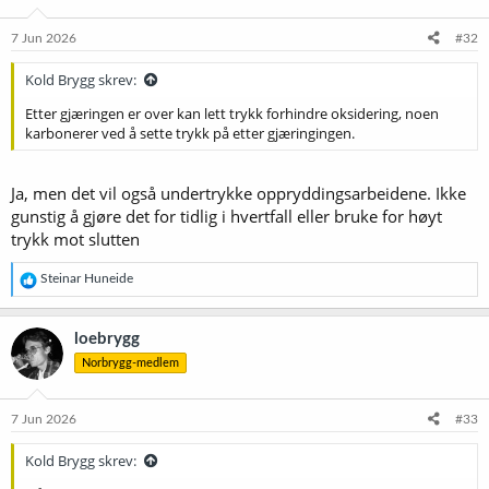
o
n
e
7 Jun 2026
#32
r
:
Kold Brygg skrev:
Etter gjæringen er over kan lett trykk forhindre oksidering, noen
karbonerer ved å sette trykk på etter gjæringingen.
Ja, men det vil også undertrykke oppryddingsarbeidene. Ikke
gunstig å gjøre det for tidlig i hvertfall eller bruke for høyt
trykk mot slutten
R
Steinar Huneide
e
a
k
loebrygg
s
Norbrygg-medlem
j
o
n
e
7 Jun 2026
#33
r
:
Kold Brygg skrev: