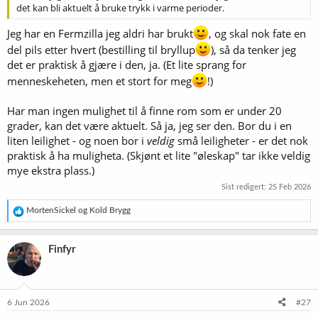
det kan bli aktuelt å bruke trykk i varme perioder.
Jeg har en Fermzilla jeg aldri har brukt
, og skal nok fate en
del pils etter hvert (bestilling til bryllup
), så da tenker jeg
det er praktisk å gjære i den, ja. (Et lite sprang for
menneskeheten, men et stort for meg
!)
Har man ingen mulighet til å finne rom som er under 20
grader, kan det være aktuelt. Så ja, jeg ser den. Bor du i en
liten leilighet - og noen bor i
veldig
små leiligheter - er det nok
praktisk å ha muligheta. (Skjønt et lite "øleskap" tar ikke veldig
mye ekstra plass.)
Sist redigert:
25 Feb 2026
R
MortenSickel
og
Kold Brygg
e
a
k
Finfyr
s
j
o
n
e
6 Jun 2026
#27
r