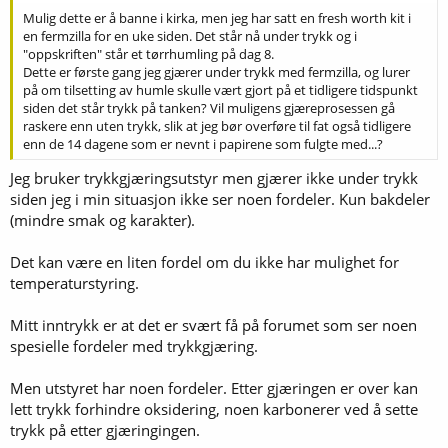
Mulig dette er å banne i kirka, men jeg har satt en fresh worth kit i
en fermzilla for en uke siden. Det står nå under trykk og i
"oppskriften" står et tørrhumling på dag 8.
Dette er første gang jeg gjærer under trykk med fermzilla, og lurer
på om tilsetting av humle skulle vært gjort på et tidligere tidspunkt
siden det står trykk på tanken? Vil muligens gjæreprosessen gå
raskere enn uten trykk, slik at jeg bør overføre til fat også tidligere
enn de 14 dagene som er nevnt i papirene som fulgte med...?
Jeg bruker trykkgjæringsutstyr men gjærer ikke under trykk
siden jeg i min situasjon ikke ser noen fordeler. Kun bakdeler
(mindre smak og karakter).
Det kan være en liten fordel om du ikke har mulighet for
temperaturstyring.
Mitt inntrykk er at det er svært få på forumet som ser noen
spesielle fordeler med trykkgjæring.
Men utstyret har noen fordeler. Etter gjæringen er over kan
lett trykk forhindre oksidering, noen karbonerer ved å sette
trykk på etter gjæringingen.