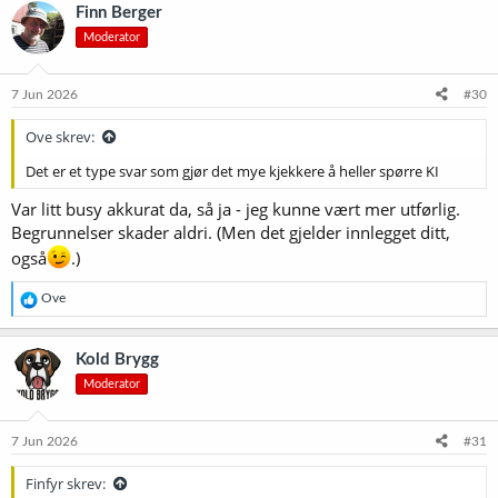
Finn Berger
Moderator
7 Jun 2026
#30
Ove skrev:
Det er et type svar som gjør det mye kjekkere å heller spørre KI
Var litt busy akkurat da, så ja - jeg kunne vært mer utførlig.
Begrunnelser skader aldri. (Men det gjelder innlegget ditt,
også
.)
R
Ove
e
a
k
Kold Brygg
s
Moderator
j
o
n
e
7 Jun 2026
#31
r
:
Finfyr skrev: