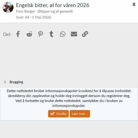
t
Engelsk bitter, øl for våren 2026
t
l
Finn Berger
Øltyper og øl generelt
r
Svar
46
1 Mar 2026
i
e
s
t
t
Facebook
Reddit
Pinterest
Tumblr
WhatsApp
E-post
Link
Del:
r
e
t
Brygging
Dette nettstedet bruker informasjonskapsler (cookies) for å tilpasse innholdet,
Norbrygg-default
skreddersy din opplevelse og holde deg innlogget dersom du registrerer deg.
Ved å fortsette og bruke dette nettstedet, samtykker du i bruken av
Kontakt oss
Vilkår og regler
Personvernregler
Hjelp
Hjem
R
informasjonskapsler.
S
S
Godta
Lær mer...
®
Community platform by XenForo
© 2010-2023 XenForo Ltd.