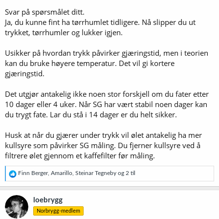
Svar på spørsmålet ditt.
Ja, du kunne fint ha tørrhumlet tidligere. Nå slipper du ut
trykket, tørrhumler og lukker igjen.
Usikker på hvordan trykk påvirker gjæringstid, men i teorien
kan du bruke høyere temperatur. Det vil gi kortere
gjæringstid.
Det utgjør antakelig ikke noen stor forskjell om du fater etter
10 dager eller 4 uker. Når SG har vært stabil noen dager kan
du trygt fate. Lar du stå i 14 dager er du helt sikker.
Husk at når du gjærer under trykk vil ølet antakelig ha mer
kullsyre som påvirker SG måling. Du fjerner kullsyre ved å
filtrere ølet gjennom et kaffefilter før måling.
R
Finn Berger
,
Amarillo
,
Steinar Tegneby
og 2 til
e
a
k
loebrygg
s
Norbrygg-medlem
j