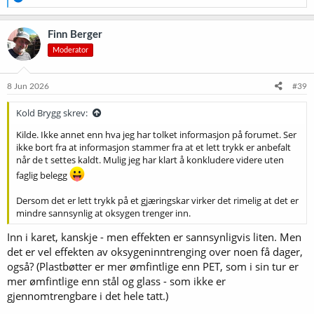
e
a
k
Finn Berger
s
Moderator
j
o
n
e
8 Jun 2026
#39
r
:
Kold Brygg skrev:
Kilde. Ikke annet enn hva jeg har tolket informasjon på forumet. Ser
ikke bort fra at informasjon stammer fra at et lett trykk er anbefalt
når de t settes kaldt. Mulig jeg har klart å konkludere videre uten
faglig belegg
Dersom det er lett trykk på et gjæringskar virker det rimelig at det er
mindre sannsynlig at oksygen trenger inn.
Inn i karet, kanskje - men effekten er sannsynligvis liten. Men
det er vel effekten av oksygeninntrenging over noen få dager,
også? (Plastbøtter er mer ømfintlige enn PET, som i sin tur er
mer ømfintlige enn stål og glass - som ikke er
gjennomtrengbare i det hele tatt.)