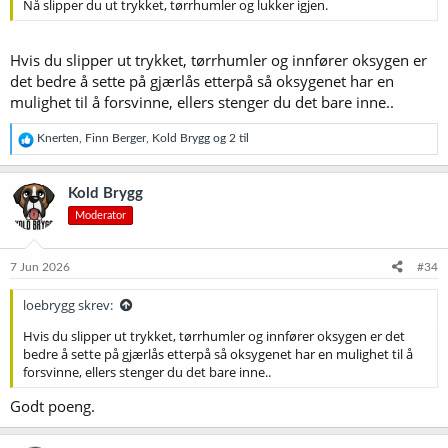
Nå slipper du ut trykket, tørrhumler og lukker igjen.
Hvis du slipper ut trykket, tørrhumler og innfører oksygen er
det bedre å sette på gjærlås etterpå så oksygenet har en
mulighet til å forsvinne, ellers stenger du det bare inne..
R
Knerten
,
Finn Berger
,
Kold Brygg
og 2 til
e
a
k
Kold Brygg
s
Moderator
j
o
n
e
7 Jun 2026
#34
r
:
loebrygg skrev:
Hvis du slipper ut trykket, tørrhumler og innfører oksygen er det
bedre å sette på gjærlås etterpå så oksygenet har en mulighet til å
forsvinne, ellers stenger du det bare inne..
Godt poeng.