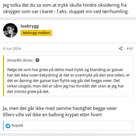
Jeg tolka det du sa som at trykk skulle hindre oksidering fra
oksygen som var i karet - f.eks. sluppet inn ved tørrhumling.
loebrygg
Norbrygg-medlem
8 Jun 2026
#40
Amarillo skrev:
Ifølge de som har greie på dette med trykk og blanding av gasser
har det ikke noen betydning at det er overtrykk på den ene siden, er
det en åpning der gasser kan flytte seg går det begge veier. Det
virker ulogisk, men det er sånn jeg har forstått det uten at jeg har
det minste greie på det.
Ja, men det går ikke med samme hastighet begge veier
Ellers ville vel ikke en ballong krypet etter hvert
R
Terjedd
e
a