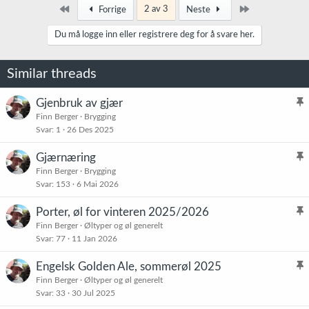
k
Først
Siste
2 av 3
Forrige
Neste
s
j
Du må logge inn eller registrere deg for å svare her.
o
n
e
Similar threads
r
:
Gjenbruk av gjær
l
Finn Berger
Brygging
Svar
1
26 Des 2025
i
s
Gjærnæring
t
l
Finn Berger
Brygging
r
Svar
153
6 Mai 2026
i
e
s
t
Porter, øl for vinteren 2025/2026
t
l
Finn Berger
Øltyper og øl generelt
r
Svar
77
11 Jan 2026
i
e
s
t
Engelsk Golden Ale, sommerøl 2025
t
l
Finn Berger
Øltyper og øl generelt
r
Svar
33
30 Jul 2025
i
e
s