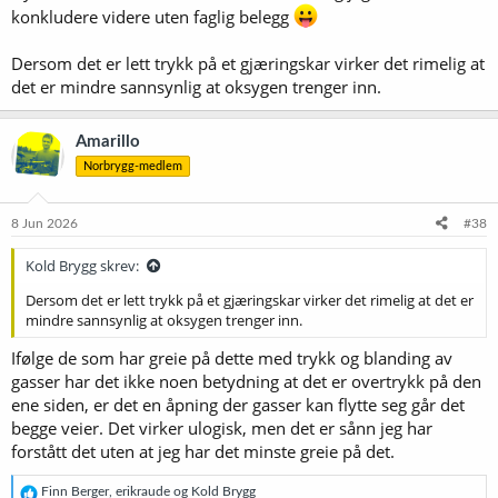
konkludere videre uten faglig belegg
Dersom det er lett trykk på et gjæringskar virker det rimelig at
det er mindre sannsynlig at oksygen trenger inn.
Amarillo
Norbrygg-medlem
8 Jun 2026
#38
Kold Brygg skrev:
Dersom det er lett trykk på et gjæringskar virker det rimelig at det er
mindre sannsynlig at oksygen trenger inn.
Ifølge de som har greie på dette med trykk og blanding av
gasser har det ikke noen betydning at det er overtrykk på den
ene siden, er det en åpning der gasser kan flytte seg går det
begge veier. Det virker ulogisk, men det er sånn jeg har
forstått det uten at jeg har det minste greie på det.
R
Finn Berger
,
erikraude
og
Kold Brygg