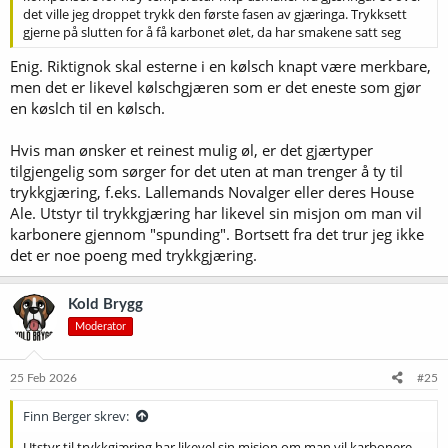
det ville jeg droppet trykk den første fasen av gjæringa. Trykksett
gjerne på slutten for å få karbonet ølet, da har smakene satt seg
Enig. Riktignok skal esterne i en kølsch knapt være merkbare,
men det er likevel kølschgjæren som er det eneste som gjør
en køslch til en kølsch.
Hvis man ønsker et reinest mulig øl, er det gjærtyper
tilgjengelig som sørger for det uten at man trenger å ty til
trykkgjæring, f.eks. Lallemands Novalger eller deres House
Ale. Utstyr til trykkgjæring har likevel sin misjon om man vil
karbonere gjennom "spunding". Bortsett fra det trur jeg ikke
det er noe poeng med trykkgjæring.
Kold Brygg
Moderator
25 Feb 2026
#25
Finn Berger skrev:
Utstyr til trykkgjæring har likevel sin misjon om man vil karbonere