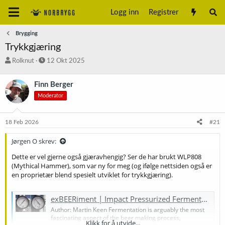
Logg inn
Registrer
Brygging
Trykkgjæring
T
S
Rolknut
12 Okt 2025
r
t
å
a
Finn Berger
d
r
Moderator
s
t
t
d
a
a
18 Feb 2026
#21
r
t
t
o
Jørgen O skrev:
e
r
Dette er vel gjerne også gjæravhengig? Ser de har brukt WLP808
(Mythical Hammer), som var ny for meg (og ifølge nettsiden også er
en proprietær blend spesielt utviklet for trykkgjæring).
exBEERiment | Impact Pressurized Fermentation Has On A Warm Fermented German Helles Exportbier - Brülosophy
Author: Martin Keen Fermentation is arguably the most
fascinating aspect of the beer making process,
Klikk for å utvide...