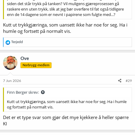
siden det står trykk på tanken? Vil muligens gjæreprosessen gå
raskere enn uten trykk, slik at jeg bør overføre til fat også tidligere
enn de 14 dagene som er nevnt i papirene som fulgte med...?
Kutt ut trykkgjæringa, som uansett ikke har noe for seg. Ha i
humle og fortsett på normalt vis.
R
Terjedd
e
a
k
Ove
s
Norbrygg-medlem
j
o
n
e
7 Jun 2026
#29
r
:
Finn Berger skrev:
Kutt ut trykkgjæringa, som uansett ikke har noe for seg. Ha i humle
og fortsett på normalt vis.
Det er et type svar som gjør det mye kjekkere å heller spørre
KI