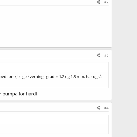
#2
#3
d forskjellige kvernings grader 1,2 og 1,3 mm. har også
er pumpa for hardt.
#4