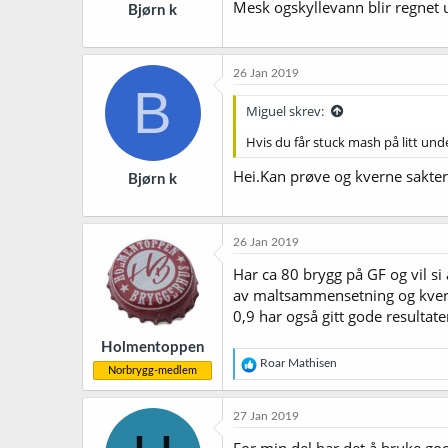
Mesk ogskyllevann blir regnet ut 
Bjørn k
26 Jan 2019
B
Miguel skrev:
Hvis du får stuck mash på litt und
Hei.Kan prøve og kverne sakte
Bjørn k
26 Jan 2019
Har ca 80 brygg på GF og vil s
av maltsammensetning og kverni
0,9 har også gitt gode resulta
Holmentoppen
R
Roar Mathisen
Norbrygg-medlem
e
a
k
27 Jan 2019
s
j