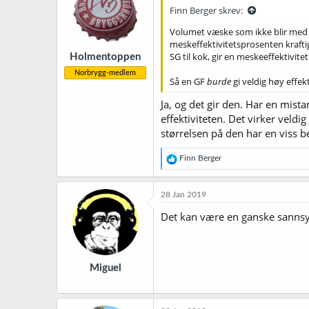
Finn Berger skrev:
Volumet væske som ikke blir med 
meskeffektivitetsprosenten kraftig 
SG til kok, gir en meskeeffektivitet 
Holmentoppen
Norbrygg-medlem
Så en GF
burde
gi veldig høy effekt
Ja, og det gir den. Har en mis
effektiviteten. Det virker vel
størrelsen på den har en viss be
R
Finn Berger
e
a
k
28 Jan 2019
s
j
Det kan være en ganske sannsynl
o
n
e
r
Miguel
: