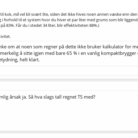
til kok,
må
vel bli svært lite, siden det ikke hives noen annen væske enn d
i forhold til et system hvor du hiver et par liter med grums som blir liggende 
på 83%. Får du i stedet 34 liter, blir effektiviteten 88%.)
ivitet.
tanke om at noen som regner på dette ikke bruker kalkulator for m
dig merkelig å sitte igjen med bare 65 % i en vanlig kompaktbryg
tydning, helt klart.
ig årsak ja. Så hva slags tall regnet TS med?