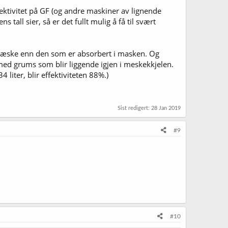
fektivitet på GF (og andre maskiner av lignende
tall sier, så er det fullt mulig å få til svært
n væske enn den som er absorbert i masken. Og
 med grums som blir liggende igjen i meskekkjelen.
4 liter, blir effektiviteten 88%.)
Sist redigert:
28 Jan 2019
#9
#10