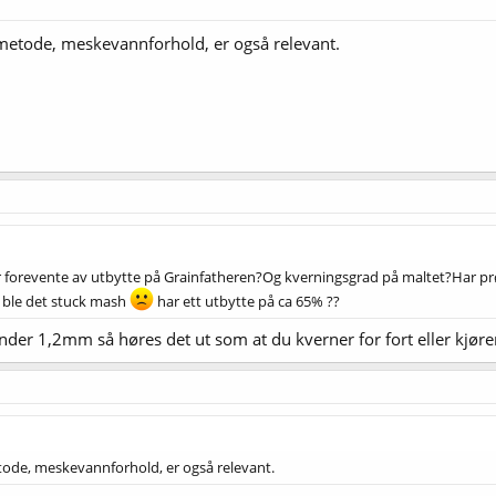
metode, meskevannforhold, er også relevant.
 forevente av utbytte på Grainfatheren?Og kverningsgrad på maltet?Har prøv
ble det stuck mash
har ett utbytte på ca 65% ??
under 1,2mm så høres det ut som at du kverner for fort eller kjør
ode, meskevannforhold, er også relevant.