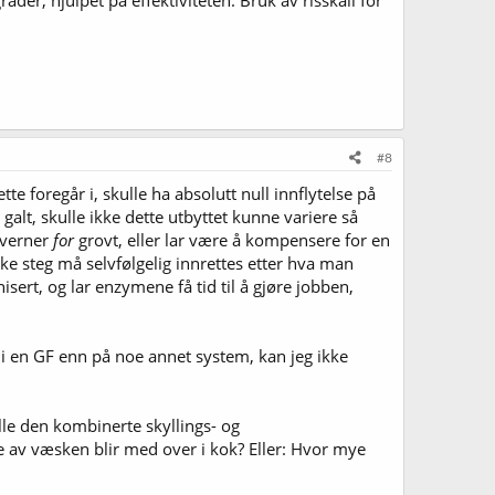
der, hjulpet på effektiviteten. Bruk av risskall for
#8
e foregår i, skulle ha absolutt null innflytelse på
alt, skulle ikke dette utbyttet kunne variere så
kverner
for
grovt, eller lar være å kompensere for en
ike steg må selvfølgelig innrettes etter hva man
nisert, og lar enzymene få tid til å gjøre jobben,
s i en GF enn på noe annet system, kan jeg ikke
lle den kombinerte skyllings- og
e av væsken blir med over i kok? Eller: Hvor mye