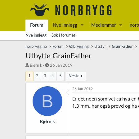
Forum
Nye innlegg
Medlemmer
norb
Nye innlegg
Søk i forumet
norbrygg.no
Forum
Ølbrygging
Utstyr
GrainFather
Utbytte GrainFather
T
S
Bjørn k
26 Jan 2019
r
t
1
2
3
4
5
Neste
å
a
d
r
s
t
26 Jan 2019
B
t
d
Er det noen som vet ca hva en 
a
a
r
t
1,3 mm. har også prøvd og ha
t
o
e
r
Bjørn k