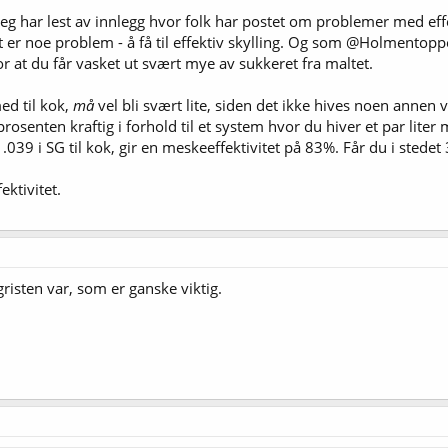
t jeg har lest av innlegg hvor folk har postet om problemer med ef
t er noe problem - å få til effektiv skylling. Og som @Holmentoppens 
 for at du får vasket ut svært mye av sukkeret fra maltet.
ed til kok,
må
vel bli svært lite, siden det ikke hives noen anne
osenten kraftig i forhold til et system hvor du hiver et par liter
.039 i SG til kok, gir en meskeeffektivitet på 83%. Får du i stedet 3
ektivitet.
gristen var, som er ganske viktig.