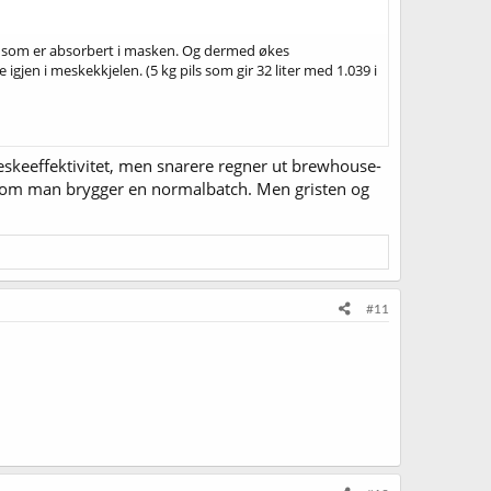
en som er absorbert i masken. Og dermed økes
igjen i meskekkjelen. (5 kg pils som gir 32 liter med 1.039 i
eskeeffektivitet, men snarere regner ut brewhouse-
ger om man brygger en normalbatch. Men gristen og
#11