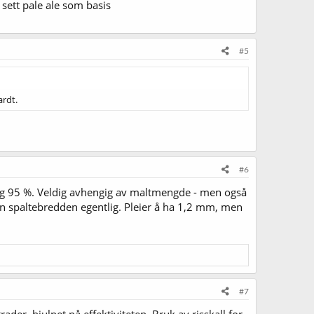
t sett pale ale som basis
#5
ardt.
#6
5 og 95 %. Veldig avhengig av maltmengde - men også
n spaltebredden egentlig. Pleier å ha 1,2 mm, men
#7