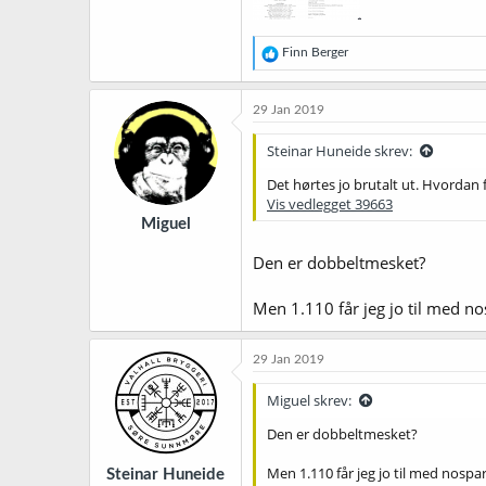
R
Finn Berger
e
a
k
29 Jan 2019
s
j
Steinar Huneide skrev:
o
n
Det hørtes jo brutalt ut. Hvordan
e
Vis vedlegget 39663
r
Miguel
:
Den er dobbeltmesket?
Men 1.110 får jeg jo til med 
29 Jan 2019
Miguel skrev:
Den er dobbeltmesket?
Men 1.110 får jeg jo til med nosp
Steinar Huneide