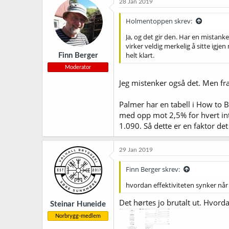
28 Jan 2019
Holmentoppen skrev:
Ja, og det gir den. Har en mistan
virker veldig merkelig å sitte ig
helt klart.
Finn Berger
Moderator
Jeg mistenker også det. Men fra
Palmer har en tabell i How to 
med opp mot 2,5% for hvert int
1.090. Så dette er en faktor det 
29 Jan 2019
Finn Berger skrev:
hvordan effektiviteten synker når
Det hørtes jo brutalt ut. Hvor
Steinar Huneide
Norbrygg-medlem