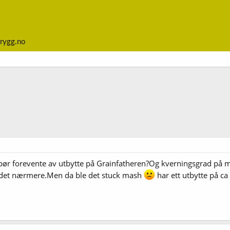
rygg.no
bør forevente av utbytte på Grainfatheren?Og kverningsgrad på ma
 det nærmere.Men da ble det stuck mash
har ett utbytte på ca