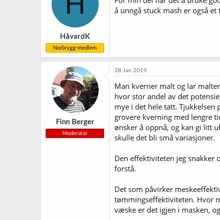
H
For min del har det å bruke god
o
å unngå stuck mash er også et t
n
e
r
HåvardK
:
Norbrygg-medlem
28 Jan 2019
Man kverner malt og lar malten h
hvor stor andel av det potensie
mye i det hele tatt. Tjukkelse
grovere kverning med lengre tid)
Finn Berger
ønsker å oppnå, og kan gi litt ul
Moderator
skulle det bli små variasjoner.
Den effektiviteten jeg snakker 
forstå.
Det som påvirker meskeeffektiv
tømmingseffektiviteten. Hvor m
væske er det igjen i masken, og