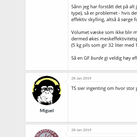
Sånn jeg har forstått det på al
type), så er problemet - hvis de
effektiv skylling, altså å sørge
Volumet væske som ikke blir m
dermed økes meskeffektivitetspr
(5 kg pils som gir 32 liter med 1
Så en GF
burde
gi veldig høy eff
28 Jan 2019
TS sier ingenting om hvor stor 
Miguel
28 Jan 2019