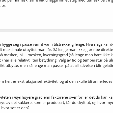
 tid på innmesk, samt alltid legge inn et steg med utmesk på 78 gra
ips.
ygge seg i passe varmt vann tilstrekkelig lenge. Hva slags kar dett
lt maksimale utbyttet man får. Så lenge man ikke gjør noe direkte g
n på mesken, pH i mesken, kverningsgrad (så lenge man bare ikke 
 har alle relativt liten betydning. Valg av tid og temperatur på ul
ikt utbytte, men så lenge man passer på at all stivelsen blir gelati
om her, er ekstraksjonseffektivitet, og at den skulle bli annerlede
iteten i
mye
høyere grad enn faktorene ovenfor, er det du kan ka
ye av det sukkeret som er produsert, får du skylt ut, og hvor my
 hvor søt er den?