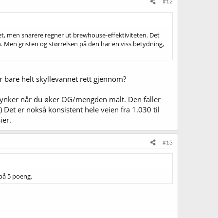
#12
tet, men snarere regner ut brewhouse-effektiviteten. Det
 Men gristen og størrelsen på den har en viss betydning,
r bare helt skyllevannet rett gjennom?
n synker når du øker OG/mengden malt. Den faller
et er nokså konsistent hele veien fra 1.030 til
ier.
#13
på 5 poeng.