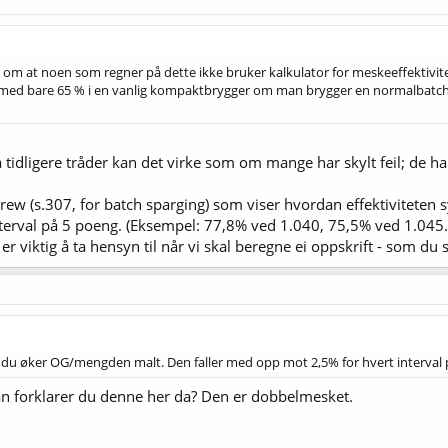
ke om at noen som regner på dette ikke bruker kalkulator for meskeeffektivi
jen med bare 65 % i en vanlig kompaktbrygger om man brygger en normalbatch.
 tidligere tråder kan det virke som om mange har skylt feil; de ha
Brew (s.307, for batch sparging) som viser hvordan effektivitete
erval på 5 poeng. (Eksempel: 77,8% ved 1.040, 75,5% ved 1.045.) D
er viktig å ta hensyn til når vi skal beregne ei oppskrift - som du s
 du øker OG/mengden malt. Den faller med opp mot 2,5% for hvert interval 
dan forklarer du denne her da? Den er dobbelmesket.