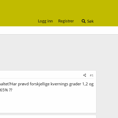
Logg inn
Registrer
Søk
#1
ltet?Har prøvd forskjellige kvernings grader 1,2 og
 65% ??