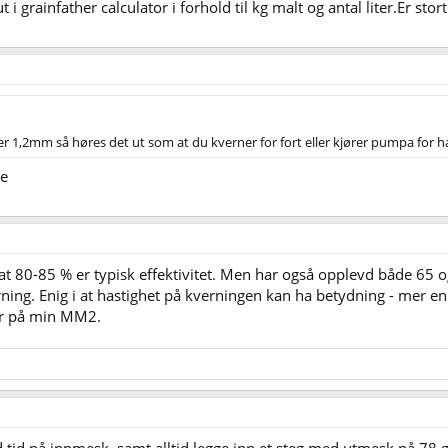
i grainfather calculator i forhold til kg malt og antal liter.Er stor
er 1,2mm så høres det ut som at du kverner for fort eller kjører pumpa for h
re
i at 80-85 % er typisk effektivitet. Men har også opplevd både 6
ng. Enig i at hastighet på kverningen kan ha betydning - mer en
ter på min MM2.