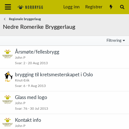
Logg inn
Registrer
Regionale bryggerlaug
Nedre Romerike Bryggerlaug
Filtrering
Årsmøte/fellesbrygg
John P
Svar
2
20 Aug 2013
brygging til kretsmesterskapet i Oslo
Knut-Erik
Svar
6
9 Aug 2013
Glass med logo
John P
Svar
76
30 Jul 2013
Kontakt info
John P