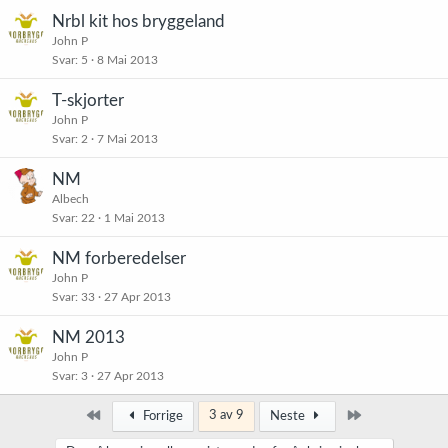
Nrbl kit hos bryggeland
John P
Svar
5
8 Mai 2013
T-skjorter
John P
Svar
2
7 Mai 2013
NM
Albech
Svar
22
1 Mai 2013
NM forberedelser
John P
Svar
33
27 Apr 2013
NM 2013
John P
Svar
3
27 Apr 2013
Først
Siste
3 av 9
Forrige
Neste