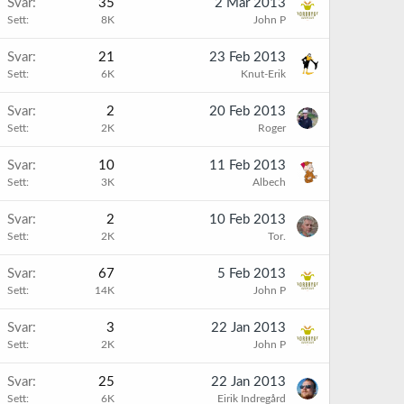
Svar
35
2 Mar 2013
Sett
8K
John P
Svar
21
23 Feb 2013
Sett
6K
Knut-Erik
Svar
2
20 Feb 2013
Sett
2K
Roger
Svar
10
11 Feb 2013
Sett
3K
Albech
Svar
2
10 Feb 2013
Sett
2K
Tor.
Svar
67
5 Feb 2013
Sett
14K
John P
Svar
3
22 Jan 2013
Sett
2K
John P
Svar
25
22 Jan 2013
Sett
6K
Eirik Indregård