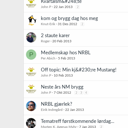
Kvartalsm&#248;te
John P
22 Jan 2013
2
kom og brygg dag hos meg
Knut-Erik
31 Des 2012
2
2 staute karer
Roger
20 Feb 2013
Medlemskap hos NRBL
P
Per Abich
5 Feb 2013
Off topic: Min kj&#230;re Mustang!
John P
10 Feb 2013
Neste års NM brygg
John P
7 Okt 2012
2
3
4
NRBL gjærlek?
Eirik Indregård
22 Jan 2013
Tematreff førstkommende lørdag...
Morten K. Agerup Myhr
7 Jan 2013
2