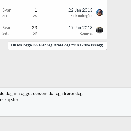
Svar
1
22 Jan 2013
Sett
2K
Eirik Indregård
Svar
23
17 Jan 2013
Sett
5K
Ronnyss
Du må logge inn eller registrere deg for å skrive innlegg.
lde deg innlogget dersom du registrerer deg.
nskapsler.
t oss
Vilkår og regler
Personvernregler
Hjelp
Hjem
R
S
S