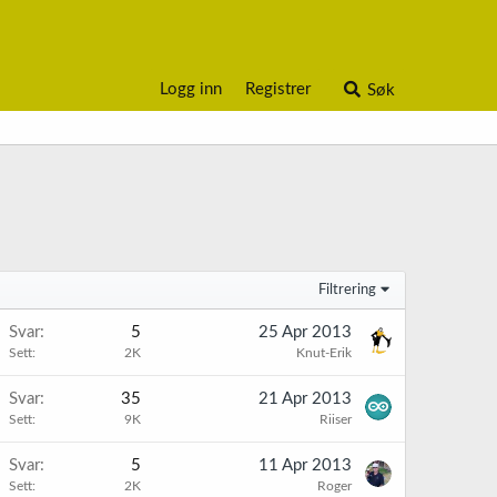
Logg inn
Registrer
Søk
Filtrering
Svar
5
25 Apr 2013
Sett
2K
Knut-Erik
Svar
35
21 Apr 2013
Sett
9K
Riiser
Svar
5
11 Apr 2013
Sett
2K
Roger