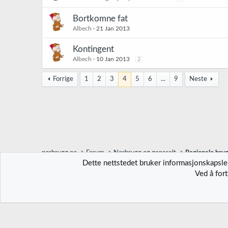
Bortkomne fat
Albech
21 Jan 2013
Kontingent
Albech
10 Jan 2013
2
Forrige
1
2
3
4
5
6
...
9
Neste
norbrygg.no
Forum
Norbrygg og generelt
Regionale bry
Dette nettstedet bruker informasjonskapsler
Ved å for
Norbrygg-default