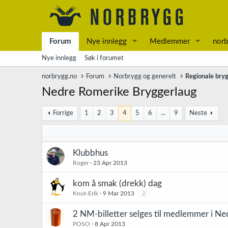
Forum
Nye innlegg
Medlemmer
norb
Nye innlegg
Søk i forumet
norbrygg.no
Forum
Norbrygg og generelt
Regionale bry
Nedre Romerike Bryggerlaug
Forrige
1
2
3
4
5
6
...
9
Neste
Klubbhus
Roger
23 Apr 2013
kom å smak (drekk) dag
Knut-Erik
9 Mar 2013
2
2 NM-billetter selges til medlemmer i N
POSO
8 Apr 2013