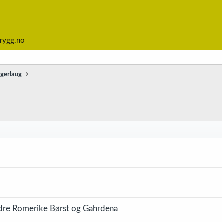
rygg.no
ggerlaug
edre Romerike Børst og Gahrdena