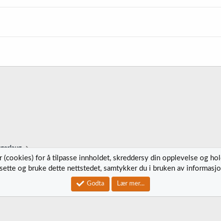
ggerlaug
 (cookies) for å tilpasse innholdet, skreddersy din opplevelse og ho
tsette og bruke dette nettstedet, samtykker du i bruken av informasjo
Kontak
Godta
Lær mer...
®
Community platform by XenForo
© 2010-2023 XenForo Ltd.