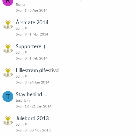
R
Ronja
Svar
1
3 Apr 2014
Årsmøte 2014
John P
Svar
7
1 Mar 2014
Supportere :)
John P
Svar
0
1 Feb 2014
Lillestrøm ølfestival
John P
Svar
3
24 Jan 2014
Stay behind ...
T
torbj b-n
Svar
12
21 Jan 2014
Julebord 2013
John P
Svar
8
30 Nov 2013