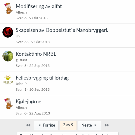
Modifisering av ølfat
Albech
Svar
6
9 Okt 2013
Skapelsen av Dobbelstut`s Nanobryggeri.
Uv
Svar
63
9 Okt 2013
Kontaktinfo NRBL
gustavf
Svar
3
22 Sep 2013
Fellesbrygging til lørdag
John P
Svar
1
10 Sep 2013
Kjølejhørne
Albech
Svar
0
22 Aug 2013
Først
Siste
2 av 9
Forrige
Neste