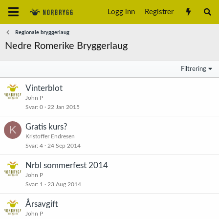
Logg inn
Registrer
Regionale bryggerlaug
Nedre Romerike Bryggerlaug
Filtrering
Vinterblot
John P
Svar
0
22 Jan 2015
Gratis kurs?
K
Kristoffer Endresen
Svar
4
24 Sep 2014
Nrbl sommerfest 2014
John P
Svar
1
23 Aug 2014
Årsavgift
John P